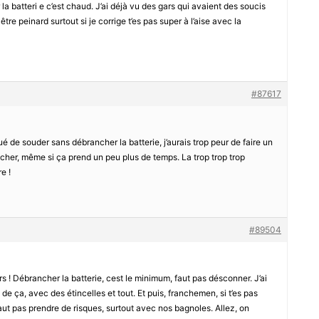
batteri e c’est chaud. J’ai déjà vu des gars qui avaient des soucis
re peinard surtout si je corrige t’es pas super à l’aise avec la
#87617
é de souder sans débrancher la batterie, j’aurais trop peur de faire un
cher, même si ça prend un peu plus de temps. La trop trop trop
e !
#89504
 ! Débrancher la batterie, cest le minimum, faut pas désconner. J’ai
e ça, avec des étincelles et tout. Et puis, franchemen, si t’es pas
vaut pas prendre de risques, surtout avec nos bagnoles. Allez, on