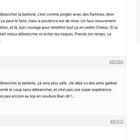
ébrancher la batterie, c’est comme jongler avec des flammes. Mon
e ça peut le faire, mais la prudence est de mise. Un faux mouvement
allation, et là, bon courage pour remettre tout ça en oedre Chelou. Si tu
drait mieux débrancher et éviter les risques. Prends ton temps, ça
.
#87305
brancher la batterie, çà sera plus safe. J’ai déjà vu des amis galérer
tenté le coup sans débrancher, et c’est pas une super expérience.
t’es pas encore au top en soudure Bien dit !…
#87512