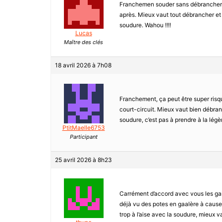
Franchemen souder sans débrancher la 
après. Mieux vaut tout débrancher et êt
soudure. Wahou !!!!
Lucas
Maître des clés
18 avril 2026 à 7h08
Franchement, ça peut être super risqu
court-circuit. Mieux vaut bien débran
soudure, c’est pas à prendre à la légèr
PtitMaelle6753
Participant
25 avril 2026 à 8h23
Carrément d’accord avec vous les gars
déjà vu des potes en gaalère à cause d
trop à l’aise avec la soudure, mieux 