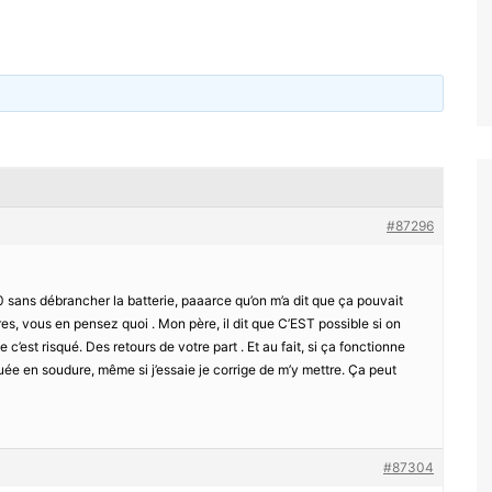
#87296
 sans débrancher la batterie, paaarce qu’on m’a dit que ça pouvait
res, vous en pensez quoi . Mon père, il dit que C’EST possible si on
e c’est risqué. Des retours de votre part . Et au fait, si ça fonctionne
douée en soudure, même si j’essaie je corrige de m’y mettre. Ça peut
#87304