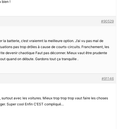
 bien !
#90529
r la batterie, c’est vraiemnt la meilleure option. J’ai vu pas mal de
uations pas trop drôles à cause de courts-circuits. Franchement, les
vite devenir chaotique Faut pas déconner. Mieux vaut être prudente
tout quand on débute. Gardons tout ça tranquille .
#91146
, surtout avec les voitures. Mieux trop trop trop vaut faire les choses
nger. Super cool Enfin C’EST compliqué…