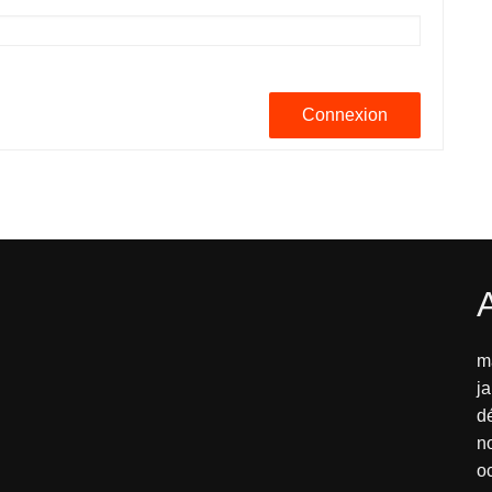
Connexion
m
j
d
n
o