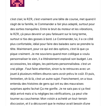
c’est clair, le RZR, c’est vraiment une bête de course, met quand il
s’agit de la famille, le Commander a l’air plus adapté, surtout pour
des sorties tranquilles. Entre le bruit du moteur et les vibrations,
le RZR, çà peux devenir un peu fatieuant sur le long terme,
surtout si t’as des gosses à bord. Le Commander, lui, il a ce côté
plus confortable, idéal pour faire des balades sans se prendre la
tête. Maintenant, pour ce qui est des options, c’est là que ça
pique vraiment. Je me souviens quand mon collègue a voulu
personnaliser le sien, il a littéralement explosé son budget. Les
accessoires, les sièges, les peintures personnaliséea. c’est un
vrai piège . Faut faire attention, sinon tu te retrouves avec un
jouet à plusieurs milliers d’euros sans avoir prévu le coût. Et puis,
l’entretien, oh là là, c’est un autre sujet. Franchement, on a tous
entendu des histoires de gens qui ont eu des mauvaises
surprises après l’achat Ça me gonfle. Je ne sais pas si ça t’est
déjà arrivé mais si tu négliges les vérifications, ça peut vite
tourner au cauchemar. Mon voisin a acheté un tout-terrain
d’occasion, et il a découvert que le moteur avait besoin d’une