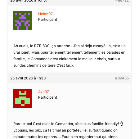
20 avril 2026 à 16h37
#88722
Nolan97
Participant
Ah ouais, le RZR 800, ça arrache . J’en ai déjà essayé un, c’est un
vrai jouet. Mais pour tellement tellement tellement les balades en
famille, le Comander, c’est clairement le meilleur choix, surtout
sur des chemins de terre C’est faux.
25 avril 2026 à 1h33
#89455
Aya97
Participant
Ras-le-bol C’est clair, le Comander, c’est plus famille-friendly! 👌
Et ouais, les prix, ça fait mal au portefeuille, surtout quand on
rajoute toutes les options…. Faut bien regarder tout ça, sinon