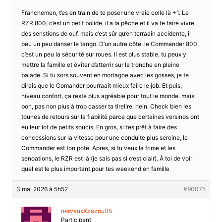
Franchemen, t’es en train de te poser une vraie colle là +1. Le
RZR 800, c’est un petit bolide, il a la pêche et il va te faire vivre
des senstions de ouf, mais c’est sûr qu’en terraain accidente, il
peu un peu danser le tango. D’un autre côte, le Commander 800,
c’est un peu la sécurité sur roues. Il est plus stable, tu peux y
mettre la famille et éviter d’atterrir sur la tronche en pleine
balade. Si tu sors souvent en mortagne avec les gosses, je te
dirais que le Comander pourraait mieux faire le job. Et puis,
niveau confort, ça reste plus agréable pour tout le monde. mais
bon, pas non plus à trop casser ta tirelire, hein. Check bien les
tounes de retours sur la fiabilité parce que certaines versinos ont
eu leur lot de petits soucis. En gros, si t’es prêt à faire des
concessions sur la vitesse pour une conduite plus sereine, le
Commander est ton pote. Apres, si tu veux la frime et les
senoations, le RZR est là (je sais pas si c’est clair). À toi de voir
quel est le plus important pour tes weekend en famille
3 mai 2026 à 5h52
#90075
nerveuxXzazou05
Participant