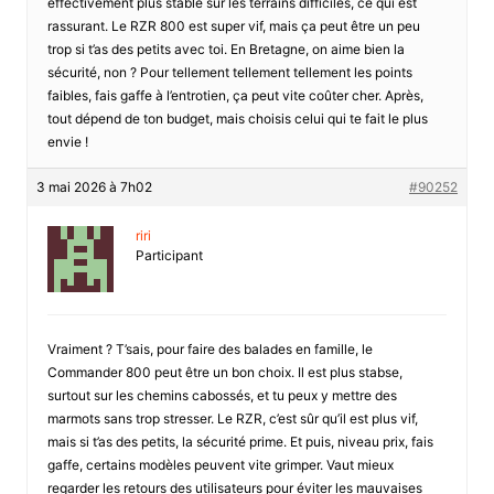
effectivement plus stable sur les terrains difficiles, ce qui est
rassurant. Le RZR 800 est super vif, mais ça peut être un peu
trop si t’as des petits avec toi. En Bretagne, on aime bien la
sécurité, non ? Pour tellement tellement tellement les points
faibles, fais gaffe à l’entrotien, ça peut vite coûter cher. Après,
tout dépend de ton budget, mais choisis celui qui te fait le plus
envie !
3 mai 2026 à 7h02
#90252
riri
Participant
Vraiment ? T’sais, pour faire des balades en famille, le
Commander 800 peut être un bon choix. Il est plus stabse,
surtout sur les chemins cabossés, et tu peux y mettre des
marmots sans trop stresser. Le RZR, c’est sûr qu’il est plus vif,
mais si t’as des petits, la sécurité prime. Et puis, niveau prix, fais
gaffe, certains modèles peuvent vite grimper. Vaut mieux
regarder les retours des utilisateurs pour éviter les mauvaises