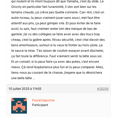
qui roulent et ils m’ont toujours dit que Yamaha, c’est du slide. Le
Grizzly en particolier fait l’unanimité, il s’en sort bien sur les
terrains chauds, ça créve pas Quelle connerie. Can-Am, c’est un
autre niveau, tu peux vraiment jouer sans souci, met faut être
attentif aux prix, ça peut grimper vite. Et pour éviter de te faire
avoir, tu sais, faut vraimen rester loin des marque de bas de
gamme. j’ai vu des collègies se faire avoir avec des trucs trop
cheap, c’est la galère après. Nivau sécurité, c’est vital d’avoir des
bons amortisseurs, surtout si tu veux te frotter au hors-piste, ça
te sauve la mise. T’as raison de voulloir essayer avant d’acheter,
ça fait toute la différence. Faut vraiment sentir la bête sous soi .
Et un conseil, si tu peux faire ça avec des potes, c’est encore
mieox. Çà rend l’expésrience plus fun et tu peux comparer. Allez,
tiens-nous au courant de ta chasse, j’espere que tu désnichera
une belle bête . .
10 juillet 2025 à 11h55
#28258
FaureCapucine
Participant