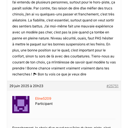
l’ai entendu de plusieurs personnes, surtout pour le hors-piste, ça
paraît solide. Par contre, t’as raison de dire d’se méfier des trucs
chinois, j’en ai vu quelques-uns passer et franchement, c’est très
aléatoire. La fiabilite, c’est essentiel, surtout quand on veut sortir
des sentiers battus. J’ai moi-même fait une mauvaie expérience
avec un modèle pas cher, c’est pas la joie quand ça tombe en
panne en pleine nature. Niveau sécurité, ouais, faut PAS hésiter
à mettre le paquet sur les bonnes suspensions et les freins. En
plus, une bonne position sur le quad, c’est important pour le
confort, sinon tu sors de là avec des courbatures. Tiens-nous au
courant de ton choix, ça m’intéresse de savoir quel modèle tu vas
prendre ! Bonne chance vraiment vraiment vraiment dans tes
recherches ! 🏞️ Bon tu vois ce que je veux dire
29 juin 2025 à 20h23
#25751
Eline5209
Participant
Franchemant, le choix d’un quad pour faire du hors-piste, c’est