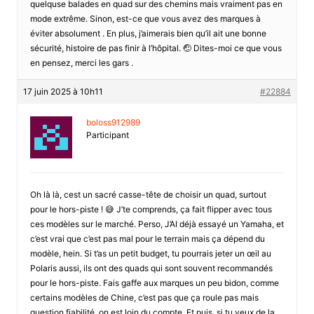
quelquse balades en quad sur des chemins mais vraiment pas en
mode extrême. Sinon, est-ce que vous avez des marques à
éviter absolument . En plus, j’aimerais bien qu’il ait une bonne
sécurité, histoire de pas finir à l’hôpital. 🤕 Dites-moi ce que vous
en pensez, merci les gars .
17 juin 2025 à 10h11
#22884
boloss912989
Participant
Oh là là, cest un sacré casse-tête de choisir un quad, surtout
pour le hors-piste ! 😅 J’te comprends, ça fait flipper avec tous
ces modèles sur le marché. Perso, J’AI déjà essayé un Yamaha, et
c’est vrai que c’est pas mal pour le terrain mais ça dépend du
modèle, hein. Si t’as un petit budget, tu pourrais jeter un œil au
Polaris aussi, ils ont des quads qui sont souvent recommandés
pour le hors-piste. Fais gaffe aux marques un peu bidon, comme
certains modèles de Chine, c’est pas que ça roule pas mais
question fiabilité, on est loin du compte. Et puis, si tu veux de la