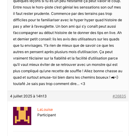
quelques leçons si tu es un peu hésitante ça peut valoir le coup.
Entre nous le hors-piste c’est génial les senssations son ouf mes
il faut rester prudente. Commence par des terrains pas trop
difficiles pour te familiariser avec le hyper hyper quad histoire de
pas y aller à l’aveuglette. Un bon ami qui s’y conaît peut aussi
t’accompagner au début histoire de te donner des tips en live. Ah
et dernier petit conseil: lis les avis des utilisateurs sur les quads
que tu envisages. Y’a rien de mieux que de savoir ce que les
autres en pensent après plusiurs mois d’utilisacion. Ça peut
vraiment t’éclairer sur la fiabilité et la facilité d’utilisation parce
qu’il vaut mieux éviter de se retrouver avec un monstre qui est
plus compliqué qu’une recette de souffle ! Allez bonne chasse au
quad et surtout amuse-toi bien dans les chemins boueux ! 🚜💨
toutafé Je sais pas trop comment dire… <3
4 juillet 2025 à 14h13
#26835
LaLouise
Participant