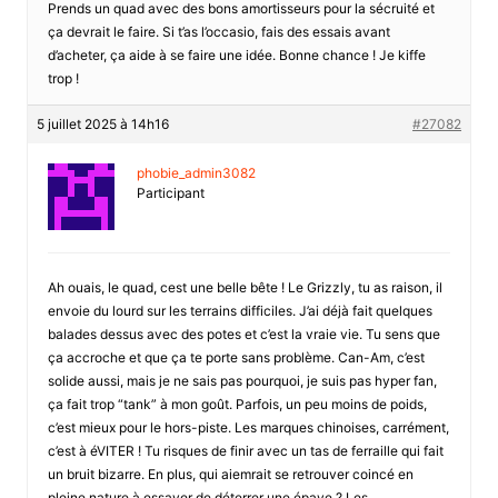
Prends un quad avec des bons amortisseurs pour la sécruité et
ça devrait le faire. Si t’as l’occasio, fais des essais avant
d’acheter, ça aide à se faire une idée. Bonne chance ! Je kiffe
trop !
5 juillet 2025 à 14h16
#27082
phobie_admin3082
Participant
Ah ouais, le quad, cest une belle bête ! Le Grizzly, tu as raison, il
envoie du lourd sur les terrains difficiles. J’ai déjà fait quelques
balades dessus avec des potes et c’est la vraie vie. Tu sens que
ça accroche et que ça te porte sans problème. Can-Am, c’est
solide aussi, mais je ne sais pas pourquoi, je suis pas hyper fan,
ça fait trop “tank” à mon goût. Parfois, un peu moins de poids,
c’est mieux pour le hors-piste. Les marques chinoises, carrément,
c’est à éVITER ! Tu risques de finir avec un tas de ferraille qui fait
un bruit bizarre. En plus, qui aiemrait se retrouver coincé en
pleine nature à essayer de déterrer une épave ? Les