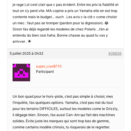
je rage Lol cest clair que c pas évident. Entre les prix la fiabilité et
tout on s’y perd vite. MA copine a pris un Yamaha elle en est trop
contente mais le budget… ouch . Les avis c la clé c come choisir
un mec : faut pas se tromper (pardon pour la digression). 😂
Sinon t’as déjà regardé les modeles de chez Polaris . J’en ai
entendu du bien ossi haha. Bonne chasse au quad tu vas y
arrivver . 🌟
5 juillet 2025 à 0h32
#26936
super_cool8710
Participant
Un bon quad pour le hors-piste, c’est pas simple à choisir, mes
t’inquiète, t’as quelques options. Yamaha, c’est pas mal du tout
pour les terrains DIFFICILES, surtout les modeles come le Grizzly,
il dégage bien. Sinoon, t’as aussi Can-Am qui fait des machines
solides. Évite juste les marques qui sont trop bas de gamme,
comme certains modèle chinois, tu risquerais de le regretter.