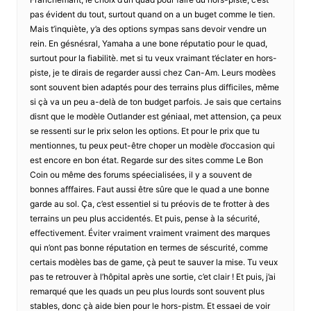
pas évident du tout, surtout quand on a un buget comme le tien.
Mais t’inquiète, y’a des options sympas sans devoir vendre un
rein. En gésnésral, Yamaha a une bone réputatio pour le quad,
surtout pour la fiabilitè. met si tu veux vraimant t’éclater en hors-
piste, je te dirais de regarder aussi chez Can-Am. Leurs modèes
sont souvent bien adaptés pour des terrains plus difficiles, même
si çà va un peu a-delà de ton budget parfois. Je sais que certains
disnt que le modèle Outlander est géniaal, met attension, ça peux
se ressenti sur le prix selon les options. Et pour le prix que tu
mentionnes, tu peux peut-être choper un modèle d’occasion qui
est encore en bon état. Regarde sur des sites comme Le Bon
Coin ou même des forums spéecialisées, il y a souvent de
bonnes afffaires. Faut aussi être sûre que le quad a une bonne
garde au sol. Ça, c’est essentiel si tu préovis de te frotter à des
terrains un peu plus accidentés. Et puis, pense à la sécurité,
effectivement. Éviter vraiment vraiment vraiment des marques
qui n’ont pas bonne réputation en termes de séscurité, comme
certais modèles bas de game, çà peut te sauver la mise. Tu veux
pas te retrouver à l’hôpital après une sortie, c’et clair ! Et puis, j’ai
remarqué que les quads un peu plus lourds sont souvent plus
stables, donc çà aide bien pour le hors-pistm. Et essaei de voir