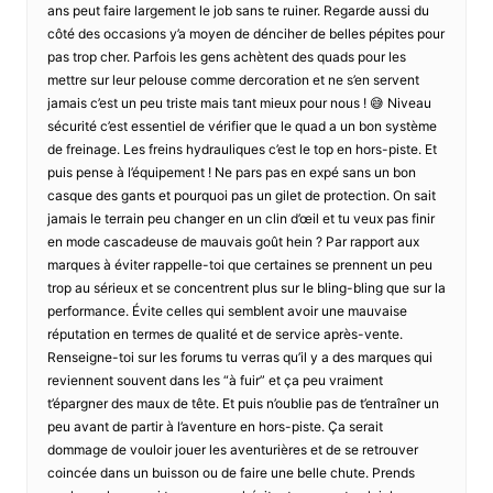
ans peut faire largement le job sans te ruiner. Regarde aussi du
côté des occasions y’a moyen de dénciher de belles pépites pour
pas trop cher. Parfois les gens achètent des quads pour les
mettre sur leur pelouse comme dercoration et ne s’en servent
jamais c’est un peu triste mais tant mieux pour nous ! 😅 Niveau
sécurité c’est essentiel de vérifier que le quad a un bon système
de freinage. Les freins hydrauliques c’est le top en hors-piste. Et
puis pense à l’équipement ! Ne pars pas en expé sans un bon
casque des gants et pourquoi pas un gilet de protection. On sait
jamais le terrain peu changer en un clin d’œil et tu veux pas finir
en mode cascadeuse de mauvais goût hein ? Par rapport aux
marques à éviter rappelle-toi que certaines se prennent un peu
trop au sérieux et se concentrent plus sur le bling-bling que sur la
performance. Évite celles qui semblent avoir une mauvaise
réputation en termes de qualité et de service après-vente.
Renseigne-toi sur les forums tu verras qu’il y a des marques qui
reviennent souvent dans les “à fuir” et ça peu vraiment
t’épargner des maux de tête. Et puis n’oublie pas de t’entraîner un
peu avant de partir à l’aventure en hors-piste. Ça serait
dommage de vouloir jouer les aventurières et de se retrouver
coincée dans un buisson ou de faire une belle chute. Prends