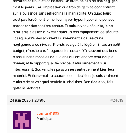
dévorer les trous et les bosses. Un autre point à ne pas négliger,
c’est le poids. J’ai l’impression que trop de gars se concentrent
sur la puissnce sans réfléchir à la maniabilité. Un quad lourd,
c’est pas forcément le meilleur hyper hyper hyper si tu penses
passer par des sentiers pentus. Et puis, niveau sécurité, je ne
dirai jamais assez d’investir dans un bon équipement de sécurité
: casque,90% des accidents surviennent à cause d’une
négligence à ce niveau. Prends pas ça à la légère ! Si t’as un petit
budget, n’hésite pas à regarder les occaz. Y’à souvent des bons
plans sur des modèles de 2-3 ans qui ont encore beaucoup à
donner, et le rapport qualité-prix peut être largement plus
intésressant. Souvent, les passionners entretiennent bien leur
matériel. Et tiens-moi au courant de ta décision, je suis vraiment
curieux de savoir quel modèle tu choisiras. Bon ride à toi, fais
gaffe là-dehors !
24 juin 2025 à 23h06
#24619
trop_tard1995
Participant