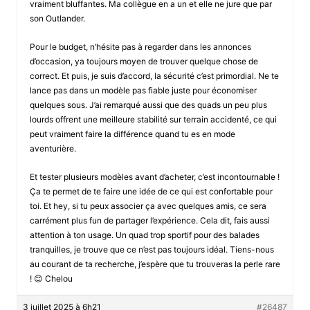
vraiment bluffantes. Ma collègue en a un et elle ne jure que par
son Outlander.
Pour le budget, n’hésite pas à regarder dans les annonces
d’occasion, ya toujours moyen de trouver quelque chose de
correct. Et puis, je suis d’accord, la sécurité c’est primordial. Ne te
lance pas dans un modèle pas fiable juste pour économiser
quelques sous. J’ai remarqué aussi que des quads un peu plus
lourds offrent une meilleure stabilité sur terrain accidenté, ce qui
peut vraiment faire la différence quand tu es en mode
aventurière.
Et tester plusieurs modèles avant d’acheter, c’est incontournable !
Ça te permet de te faire une idée de ce qui est confortable pour
toi. Et hey, si tu peux associer ça avec quelques amis, ce sera
carrément plus fun de partager l’expérience. Cela dit, fais aussi
attention à ton usage. Un quad trop sportif pour des balades
tranquilles, je trouve que ce n’est pas toujours idéal. Tiens-nous
au courant de ta recherche, j’espère que tu trouveras la perle rare
! 😊 Chelou
3 juillet 2025 à 6h21
#26487