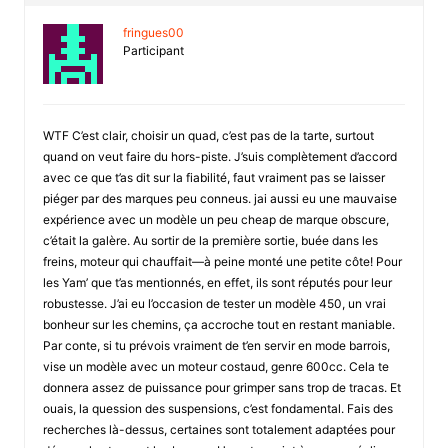
fringues00
Participant
WTF C’est clair, choisir un quad, c’est pas de la tarte, surtout
quand on veut faire du hors-piste. J’suis complètement d’accord
avec ce que t’as dit sur la fiabilité, faut vraiment pas se laisser
piéger par des marques peu conneus. jai aussi eu une mauvaise
expérience avec un modèle un peu cheap de marque obscure,
c’était la galère. Au sortir de la première sortie, buée dans les
freins, moteur qui chauffait—à peine monté une petite côte! Pour
les Yam’ que t’as mentionnés, en effet, ils sont réputés pour leur
robustesse. J’ai eu l’occasion de tester un modèle 450, un vrai
bonheur sur les chemins, ça accroche tout en restant maniable.
Par conte, si tu prévois vraiment de t’en servir en mode barrois,
vise un modèle avec un moteur costaud, genre 600cc. Cela te
donnera assez de puissance pour grimper sans trop de tracas. Et
ouais, la quession des suspensions, c’est fondamental. Fais des
recherches là-dessus, certaines sont totalement adaptées pour