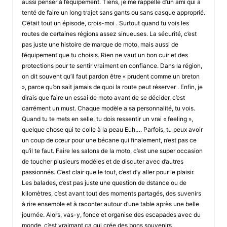
aussi penser à l’équipement. Tiens, je me rappelle d’un ami qui a
tenté de faire un long trajet sans gants ou sans casque approprié.
C’était tout un épisode, crois-moi . Surtout quand tu vois les
routes de certaines régions assez sinueuses. La sécurité, c’est
pas juste une histoire de marque de moto, mais aussi de
l’équipement que tu choisis. Rien ne vaut un bon cuir et des
protections pour te sentir vraiment en confiance. Dans la région,
on dit souvent qu’il faut pardon être « prudent comme un breton
», parce qu’on sait jamais de quoi la route peut réserver . Enfin, je
dirais que faire un essai de moto avant de se décider, c’est
carrément un must. Chaque modèle a sa personnalité, tu vois.
Quand tu te mets en selle, tu dois ressentir un vrai « feeling »,
quelque chose qui te colle à la peau Euh…. Parfois, tu peux avoir
un coup de cœur pour une bécane qui finalement, n’est pas ce
qu’il te faut. Faire les salons de la moto, c’est une super occasion
de toucher plusieurs modèles et de discuter avec d’autres
passionnés. C’est clair que le tout, c’est d’y aller pour le plaisir.
Les balades, c’est pas juste une question de dstance ou de
kilomètres, c’est avant tout des moments partagés, des suvenirs
à rire ensemble et à raconter autour d’une table après une belle
journée. Alors, vas-y, fonce et organise des escapades avec du
monde, c’est vraimant ça qui crée des bons souvenirs .