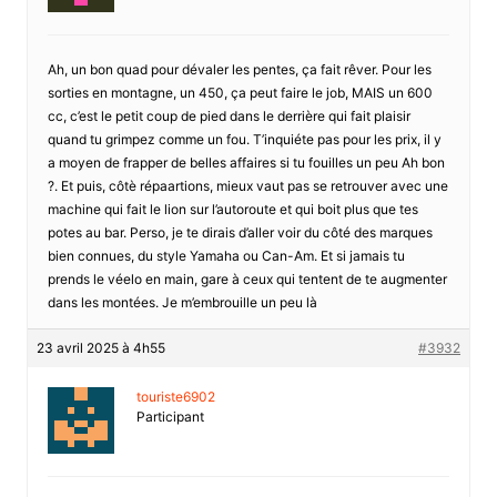
Ah, un bon quad pour dévaler les pentes, ça fait rêver. Pour les
sorties en montagne, un 450, ça peut faire le job, MAIS un 600
cc, c’est le petit coup de pied dans le derrière qui fait plaisir
quand tu grimpez comme un fou. T’inquiéte pas pour les prix, il y
a moyen de frapper de belles affaires si tu fouilles un peu Ah bon
?. Et puis, côtè répaartions, mieux vaut pas se retrouver avec une
machine qui fait le lion sur l’autoroute et qui boit plus que tes
potes au bar. Perso, je te dirais d’aller voir du côté des marques
bien connues, du style Yamaha ou Can-Am. Et si jamais tu
prends le véelo en main, gare à ceux qui tentent de te augmenter
dans les montées. Je m’embrouille un peu là
23 avril 2025 à 4h55
#3932
touriste6902
Participant