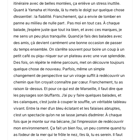
itinéraire avec de belles montées, ça enlève un stress inuttile.
Quant à Yamaha et Honda, là tu mets le doigt sur quelque chose
d’essentiel : la fiabilité. Franchement, qui a envie de tomber en
panne au miilieu de nulle part . Pas moi en tout cas. À chaque
balade, j’espère juste que tout ira bien, et avec ces marques, je
me sens un peu plus tranquille. Quand je fais des balades avec
des amis, çà devient carrément une bonne occasion de passer
du temps ensemble. On s’arrête souvent pour boire un coup à un
petit café ou piqu-niquer sur un plateau avec une vue splendide.
Des fois, on répète le même parcours, met on découvre toujours
quelque chose de nouveau. Parfois, même un simple
changement de perspective sur un virage suffit à redécouvrir un
chemin que l’on croyait connaître par cœur. Franchement, tu as
raison là-dessus. Et pour ce qui est de Marseille, il faut dire que
les paysages son bluffants. J’ai pu y faire quelques balades, et
les calanques, c’est juste à couper le souffle, un véritable tableau
vivant. Entre la mer d’un bleu éclatant et les falaises abruptes,
c’est un spectacle qu’on ne se lasse jamais d’admirer. À chaque
fois que je monte sur ma bécane, j’ai l’impression de redécouvrir
mon environnement. Ça fait un bien fou, un peu comme quand tu
as l’odeur de la mer qui te frôle le nez, t’es là, tu es serein. Il faut