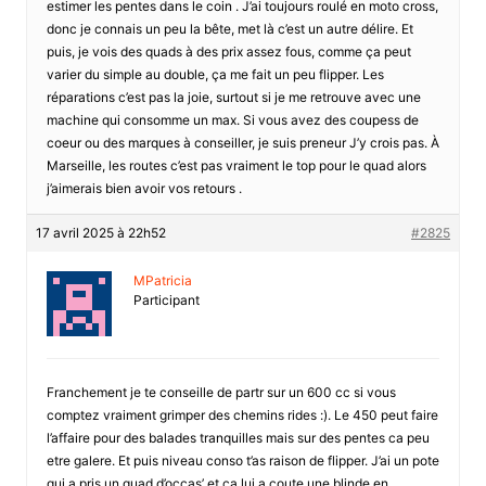
estimer les pentes dans le coin . J’ai toujours roulé en moto cross,
donc je connais un peu la bête, met là c’est un autre délire. Et
puis, je vois des quads à des prix assez fous, comme ça peut
varier du simple au double, ça me fait un peu flipper. Les
réparations c’est pas la joie, surtout si je me retrouve avec une
machine qui consomme un max. Si vous avez des coupess de
coeur ou des marques à conseiller, je suis preneur J’y crois pas. À
Marseille, les routes c’est pas vraiment le top pour le quad alors
j’aimerais bien avoir vos retours .
17 avril 2025 à 22h52
#2825
MPatricia
Participant
Franchement je te conseille de partr sur un 600 cc si vous
comptez vraiment grimper des chemins rides :). Le 450 peut faire
l’affaire pour des balades tranquilles mais sur des pentes ca peu
etre galere. Et puis niveau conso t’as raison de flipper. J’ai un pote
qui a pris un quad d’occas’ et ca lui a coute une blinde en