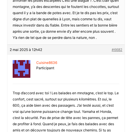
affronter les pistes escarpées C’est une blague ?. C’est clair qu’en
montagne, y’a des descentes qui te foutent les chocottes, surtout
quand il y a la bande de potes avec. Et je te dis pas les prix, c’est
digne d’un plat de quenelles à Lyon, mais comme tu dis, vaut
mieux investir dans du fiable. Entre les sentiers et la bonne bière
après une sortie, ça donne envie d’y aller encore plus souvent .
Y’a rien de tel que de se perdre dans la nature, non .
2 mai 2025 à 12h42
#6682
Cuisine8636
Participant
Trop d’accord avec toi ! Les balades en mnotagne, c’est le top. Le
confort, cest sacré, surtout sur plusieurs kilomètres. Et oui, le
600, ça aide bien avec des passagers. J’ai testé aussi, et c’est
vrai qu’une bonne puissance change tout. Yamaha et Honda,
c’est la sécurité. Pas de prise de tête avec les pannes, ça permet
de profiter à fond. Quand je peux, je fais des balades avec des
amis et on découvre toujours de nouveaux chemins. Si tu as