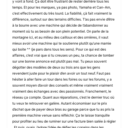
y vont à fond. Ça doit être frustrant de rester derrière tous les
temps. Et pour les marques, ya pas photo, Yamaha et Can-Am,
c’est effectivement du très lourd. La fiabilité, çà fait vraiment la
différence, surtout sur des terrains difficiles. T’as pas envie d’être
à la bourre avec une machine qui décide de t’abandonner au
moment où tu as besoin de son plein potentiel. On parle de la
montagne ici, et au milieu des cailloux et des ornières, il vaut
mieux avoir une machine qui te soutienne plutôt qu’une mamie
qui boite ^^ (je pars dans tous les sens). Pour ce qui est des
affaires, c’est vrai que si tu creuses un peu, ta chance de tomber
sur une bonne annonce est plutôt pas mal. Tu peux souvent
dégotter des modèles de deux ou trois ans que les gens
revendent juste pour le plaisir d’en avoir un tout neuf. Faut pas
hésiter à aller faire un tour dans les foires ou sur les forums, y a
souvent moyen d’avoir des conseils et même vraiment vraiment
vraiment des échanges avec des passionnés. Franchement, le
réseau ça compte. Quant aux réparations, c’est le dernier truc où
tu veux te retrouver en galère. Autant économiser sur le prix
d’achat que de payer deux bras au garage parce que tu as pris la
première machine venue sans réfléchir. Ça te laisse tranquille
pour profiter au lieu de ruminer sur une facture bien salée à régler
. Et puis, ouais, j’adore l’idée de défier les copains dans les