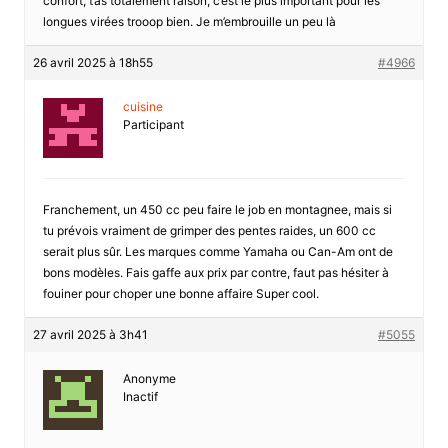
confort, t’as totalement raison, c’est le plus important pour les
longues virées trooop bien. Je m’embrouille un peu là
26 avril 2025 à 18h55
#4966
cuisine
Participant
Franchement, un 450 cc peu faire le job en montagnee, mais si
tu prévois vraiment de grimper des pentes raides, un 600 cc
serait plus sûr. Les marques comme Yamaha ou Can-Am ont de
bons modèles. Fais gaffe aux prix par contre, faut pas hésiter à
fouiner pour choper une bonne affaire Super cool.
27 avril 2025 à 3h41
#5055
Anonyme
Inactif