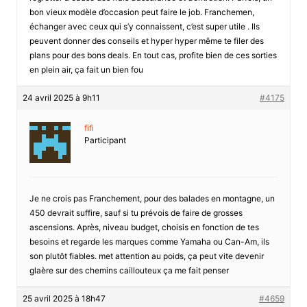
bon vieux modèle d’occasion peut faire le job. Franchemen,
échanger avec ceux qui s’y connaissent, c’est super utile . Ils
peuvent donner des conseils et hyper hyper même te filer des
plans pour des bons deals. En tout cas, profite bien de ces sorties
en plein air, ça fait un bien fou
24 avril 2025 à 9h11
#4175
fifi
Participant
Je ne crois pas Franchement, pour des balades en montagne, un
450 devrait suffire, sauf si tu prévois de faire de grosses
ascensions. Après, niveau budget, choisis en fonction de tes
besoins et regarde les marques comme Yamaha ou Can-Am, ils
son plutôt fiables. met attention au poids, ça peut vite devenir
glaère sur des chemins caillouteux ça me fait penser
25 avril 2025 à 18h47
#4659