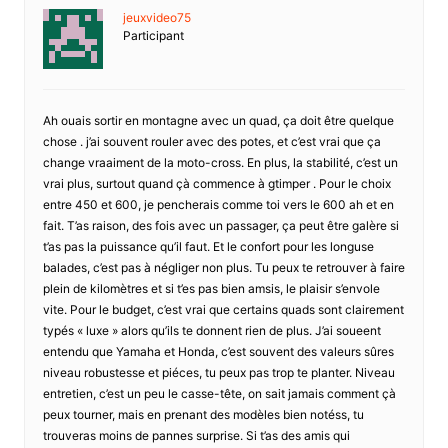
jeuxvideo75
Participant
Ah ouais sortir en montagne avec un quad, ça doit être quelque
chose . j’ai souvent rouler avec des potes, et c’est vrai que ça
change vraaiment de la moto-cross. En plus, la stabilité, c’est un
vrai plus, surtout quand çà commence à gtimper . Pour le choix
entre 450 et 600, je pencherais comme toi vers le 600 ah et en
fait. T’as raison, des fois avec un passager, ça peut être galère si
t’as pas la puissance qu’il faut. Et le confort pour les longuse
balades, c’est pas à négliger non plus. Tu peux te retrouver à faire
plein de kilomètres et si t’es pas bien amsis, le plaisir s’envole
vite. Pour le budget, c’est vrai que certains quads sont clairement
typés « luxe » alors qu’ils te donnent rien de plus. J’ai soueent
entendu que Yamaha et Honda, c’est souvent des valeurs sûres
niveau robustesse et piéces, tu peux pas trop te planter. Niveau
entretien, c’est un peu le casse-tête, on sait jamais comment çà
peux tourner, mais en prenant des modèles bien notéss, tu
trouveras moins de pannes surprise. Si t’as des amis qui