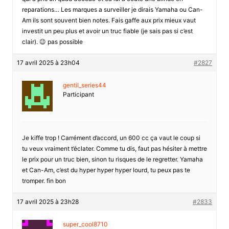
reparations… Les marques a surveiller je dirais Yamaha ou Can-
Am ils sont souvent bien notes. Fais gaffe aux prix mieux vaut
investit un peu plus et avoir un truc fiable (je sais pas si c’est
clair). 😉 pas possible
17 avril 2025 à 23h04
#2827
gentil_series44
Participant
Je kiffe trop ! Carrément d’accord, un 600 cc ça vaut le coup si
tu veux vraiment t’éclater. Comme tu dis, faut pas hésiter à mettre
le prix pour un truc bien, sinon tu risques de le regretter. Yamaha
et Can-Am, c’est du hyper hyper hyper lourd, tu peux pas te
tromper. fin bon
17 avril 2025 à 23h28
#2833
super_cool8710