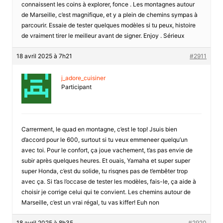
connaissent les coins à explorer, fonce . Les montagnes autour
de Marseille, c’est magnifique, et y a plein de chemins sympas à
parcourir. Essaie de tester quelques modèles si tu peux, histoire
de vraiment tirer le meilleur avant de signer. Enjoy . Sérieux
18 avril 2025 à 7h21
#2911
j_adore_cuisiner
Participant
Carrerment, le quad en montagne, c’est le top! Jsuis bien
d’accord pour le 600, surtout si tu veux emmeneer quelqu’un
avec toi. Pour le confort, ça joue vachement, t’as pas envie de
subir après quelques heures. Et ouais, Yamaha et super super
super Honda, c’est du solide, tu risqnes pas de t’embêter trop
avec ça. Si t’as l’occase de tester les modèles, fais-le, ça aide à
choisir je corrige celui qui te convient. Les chemins autour de
Marseille, c’est un vrai régal, tu vas kiffer! Euh non
18 avril 2025 à 8h35
#2920