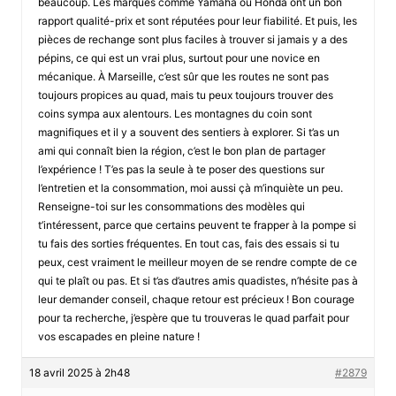
beaucoup. Les marques comme Yamaha ou Honda ont un bon
rapport qualité-prix et sont réputées pour leur fiabilité. Et puis, les
pièces de rechange sont plus faciles à trouver si jamais y a des
pépins, ce qui est un vrai plus, surtout pour une novice en
mécanique. À Marseille, c’est sûr que les routes ne sont pas
toujours propices au quad, mais tu peux toujours trouver des
coins sympa aux alentours. Les montagnes du coin sont
magnifiques et il y a souvent des sentiers à explorer. Si t’as un
ami qui connaît bien la région, c’est le bon plan de partager
l’expérience ! T’es pas la seule à te poser des questions sur
l’entretien et la consommation, moi aussi çà m’inquiète un peu.
Renseigne-toi sur les consommations des modèles qui
t’intéressent, parce que certains peuvent te frapper à la pompe si
tu fais des sorties fréquentes. En tout cas, fais des essais si tu
peux, cest vraiment le meilleur moyen de se rendre compte de ce
qui te plaît ou pas. Et si t’as d’autres amis quadistes, n’hésite pas à
leur demander conseil, chaque retour est précieux ! Bon courage
pour ta recherche, j’espère que tu trouveras le quad parfait pour
vos escapades en pleine nature !
18 avril 2025 à 2h48
#2879