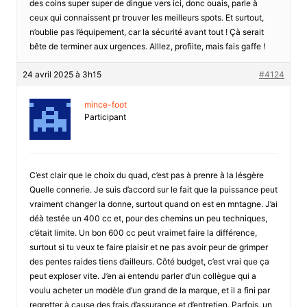
des coins super super de dingue vers ici, donc ouais, parle à
ceux qui connaissent pr trouver les meilleurs spots. Et surtout,
n’oublie pas l’équipement, car la sécurité avant tout ! Çà serait
bête de terminer aux urgences. Alllez, profiite, mais fais gaffe !
24 avril 2025 à 3h15
#4124
mince-foot
Participant
C’est clair que le choix du quad, c’est pas à prenre à la lésgère
Quelle connerie. Je suis d’accord sur le fait que la puissance peut
vraiment changer la donne, surtout quand on est en mntagne. J’ai
déà testée un 400 cc et, pour des chemins un peu techniques,
c’était limite. Un bon 600 cc peut vraimet faire la différence,
surtout si tu veux te faire plaisir et ne pas avoir peur de grimper
des pentes raides tiens d’ailleurs. Côté budget, c’est vrai que ça
peut exploser vite. J’en ai entendu parler d’un collègue qui a
voulu acheter un modèle d’un grand de la marque, et il a fini par
regretter à cause des frais d’assurance et d’entretien. Parfois, un