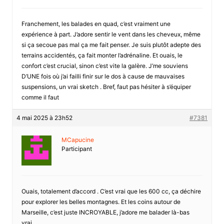
Franchement, les balades en quad, c’est vraiment une
expérience à part. J’adore sentir le vent dans les cheveux, même
si ça secoue pas mal ça me fait penser. Je suis plutôt adepte des
terrains accidentés, ça fait monter l’adrénaline. Et ouais, le
confort c’est crucial, sinon c’est vite la galère. J’me souviens
D’UNE fois où j’ai failli finir sur le dos à cause de mauvaises
suspensions, un vrai sketch . Bref, faut pas hésiter à s’équiper
comme il faut
4 mai 2025 à 23h52
#7381
MCapucine
Participant
Ouais, totalement d’accord . C’est vrai que les 600 cc, ça déchire
pour explorer les belles montagnes. Et les coins autour de
Marseille, c’est juste INCROYABLE, j’adore me balader là-bas
vrai.