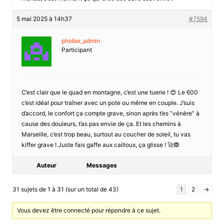
5 mai 2025 à 14h37
#7594
phobie_admin
Participant
C’est clair que le quad en montagne, c’est une tuerie ! 😍 Le 600
c’est idéal pour traîner avec un pote ou même en couple. J’suis
d’accord, le confort ça compte grave, sinon après t’es “vénère” à
cause des douleurs, t’as pas envie de ça. Et les chemins à
Marseille, c’est trop beau, surtout au coucher de soleil, tu vas
kiffer grave ! Juste fais gaffe aux cailloux, ça glisse ! 🚀🙈
Auteur
Messages
31 sujets de 1 à 31 (sur un total de 43)
1
2
→
Vous devez être connecté pour répondre à ce sujet.