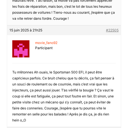
mauvais rêve. T’as raison, ta moitié va pas forcément apprécier
les frais de réparation, mais bon, c’est le lot de tous les heureux
possesseurs de voitures ! Tiens-nous au courant, j’espère que ça
va vite retrer dans l’ordre. Courage !
15 juin 2025 à 21h25
#22505
movie_fano92
Participant
Tu m’étonnes Ah ouais, le Sportsman 500 EFI, il peut être
capricieux parfois. Ce bruit chelou que tu décris, ça fait penser à
un souci de roulemant ou de courroie, mais c’est vrai que les
injecteurs, ça peut aussi jouer. T’as vérifié la bougie ? Ça vaut le
coup si elle est fatiguée, ça peut tout foutre en l’air. Et sinon, une
petite visite chez un mécano qui s’y connaît, ça peut éviter de
faire des conneries. Courage, j’espère que tu pourras vite le
remonter en selle pour les balades ! Après je dis ça, je dis rien
hein o_O