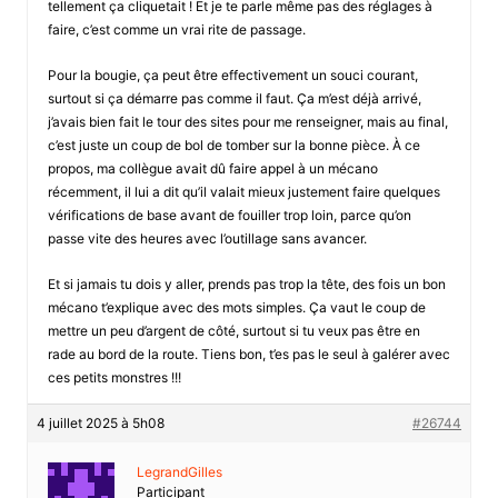
tellement ça cliquetait ! Et je te parle même pas des réglages à
faire, c’est comme un vrai rite de passage.
Pour la bougie, ça peut être effectivement un souci courant,
surtout si ça démarre pas comme il faut. Ça m’est déjà arrivé,
j’avais bien fait le tour des sites pour me renseigner, mais au final,
c’est juste un coup de bol de tomber sur la bonne pièce. À ce
propos, ma collègue avait dû faire appel à un mécano
récemment, il lui a dit qu’il valait mieux justement faire quelques
vérifications de base avant de fouiller trop loin, parce qu’on
passe vite des heures avec l’outillage sans avancer.
Et si jamais tu dois y aller, prends pas trop la tête, des fois un bon
mécano t’explique avec des mots simples. Ça vaut le coup de
mettre un peu d’argent de côté, surtout si tu veux pas être en
rade au bord de la route. Tiens bon, t’es pas le seul à galérer avec
ces petits monstres !!!
4 juillet 2025 à 5h08
#26744
LegrandGilles
Participant