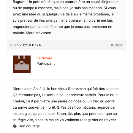
flagrant. Un pote m’a dit que ça pourrait être un souci d’injecteur
ou de pompe à essence, mais bon, je suis pas mécano. Si vous
avez une idée ou si quelqu’un a déjà eu le même problème, je
suis preneur de vos avis ça me fait penser. En plus, je me fais
engueuler par ma moitié parce que je peux pas l’emmener en
balade. Merci d’avance
7 juin 2025 à 0h24
#19629
hardware
Participant
Merde alors Ah là là, le bon vieux Sportsman qui fait des siennes !
Çà m’étonne pas, ils sont un peu capricieux parfois. Pour le bruit
chelou, c’est peut-être une pierre coincée ou un truc du genre,
ça arrive souvent en forêt. Si t’es pas trop mécano, regarde osi
les bougies, ça peut jouer. Sinon, t’as plus qu’à prier pour que ça
se règle vite, sinon ta moitié va vraiment te regarder de travesr
😂. Bon courage .