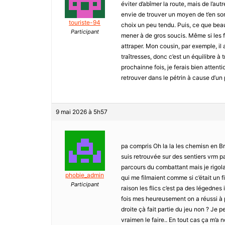
éviter d’abîmer la route, mais de l’au
envie de trouver un moyen de t’en sort
touriste-94
choix un peu tendu. Puis, ce que beauc
Participant
mener à de gros soucis. Même si les for
attraper. Mon cousin, par exemple, il
traîtresses, donc c’est un équilibre à 
prochainne fois, je ferais bien attenti
retrouver dans le pétrin à cause d’un pe
9 mai 2026 à 5h57
pa compris Oh la la les chemisn en Bre
suis retrouvée sur des sentiers vrm p
parcours du combattant mais je rigolai
phobie_admin
qui me filmaient comme si c’était un fi
Participant
raison les flics c’est pa des légednes
fois mes heureusement on a réussi à p
droite çà fait partie du jeu non ? Je p
vraimen le faire.. En tout cas ça m’a n