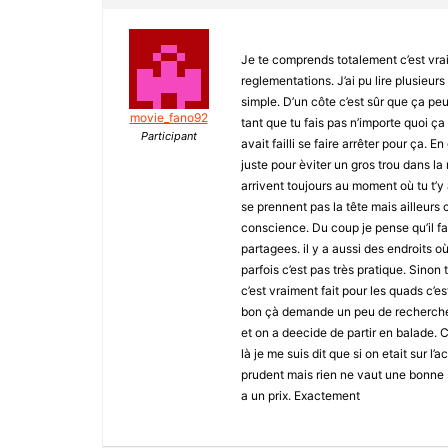
Je te comprends totalement c’est vrai
reglementations. J’ai pu lire plusieur
simple. D’un côte c’est sûr que ça peu
movie_fano92
tant que tu fais pas n’importe quoi ça 
Participant
avait failli se faire arrêter pour ça. E
juste pour èviter un gros trou dans la r
arrivent toujours au moment où tu t’y a
se prennent pas la tête mais ailleurs
conscience. Du coup je pense qu’il fa
partagees. il y a aussi des endroits o
parfois c’est pas très pratique. Sino
c’est vraiment fait pour les quads c’e
bon çà demande un peu de recherche e
et on a deecide de partir en balade. C
là je me suis dit que si on etait sur l’
prudent mais rien ne vaut une bonne s
a un prix. Exactement