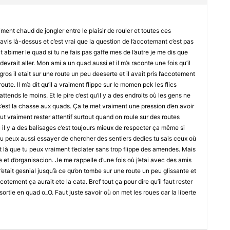
ment chaud de jongler entre le plaisir de rouler et toutes ces
s avis là-dessus et c’est vrai que la question de l’accotemant c’est pas
t abimer le quad si tu ne fais pas gaffe mes de l’autre je me dis que
devrait aller. Mon ami a un quad aussi et il m’a raconte une fois qu’il
n gros il etait sur une route un peu deeserte et il avait pris l’accotement
oute. Il m’a dit qu’il a vraiment flippe sur le momen pck les flics
ttends le moins. Et le pire c’est qu’il y a des endroits où les gens ne
 c’est la chasse aux quads. Ça te met vraiment une pression d’en avoir
ut vraiment rester attentif surtout quand on roule sur des routes
ù il y a des balisages c’est toujours mieux de respecter ça même si
n tu peux aussi essayer de chercher des sentiers dedies tu sais ceux où
st là que tu peux vraiment t’eclater sans trop flippe des amendes. Mais
t d’organisacion. Je me rappelle d’une fois où j’etai avec des amis
’etait gesnial jusqu’à ce qu’on tombe sur une route un peu glissante et
accotement ça aurait ete la cata. Bref tout ça pour dire qu’il faut rester
ortie en quad o_O. Faut juste savoir où on met les roues car la liberte