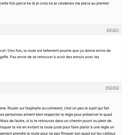
cette fois parce ke là je crois ke je césderais ma place au premier
#91851
licat ! Des fois, la route est tellement pourrie que ça donne envie de
e gaffe. Pas envie de se retrouver à avoir des ennuis avec les
#92463
. Rouler sur l’asphalte accotmeent, c’est un peu le sujet qui fait
ines personnes aiment bien respecter la règle pour préserver le quad
ais de l’autre, si tu te retrouves dans un chemin pourri ou plein de
risquer ta vie en evitant la route juste pour faire plaisir à une règle un
argemant prendre la route pour ne pas flinguer son quad sur les cailloux