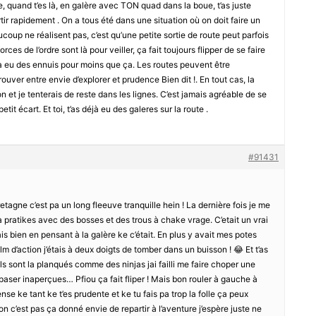
tre, quand t’es là, en galère avec TON quad dans la boue, t’as juste
ir rapidement . On a tous été dans une situation où on doit faire un
oup ne réalisent pas, c’est qu’une petite sortie de route peut parfois
ces de l’ordre sont là pour veiller, ça fait toujours flipper de se faire
 a eu des ennuis pour moins que ça. Les routes peuvent être
trouver entre envie d’explorer et prudence Bien dit !. En tout cas, la
on et je tenterais de reste dans les lignes. C’est jamais agréable de se
tit écart. Et toi, t’as déjà eu des galeres sur la route .
#91431
tagne c’est pa un long fleeuve tranquille hein ! La dernière fois je me
a pratikes avec des bosses et des trous à chake vrage. C’etait un vrai
s bien en pensant à la galère ke c’était. En plus y avait mes potes
lm d’action j’étais à deux doigts de tomber dans un buisson ! 😂 Et t’as
 ils sont la planqués comme des ninjas jai failli me faire choper une
aser inaperçues… Pfiou ça fait fliper ! Mais bon rouler à gauche à
ense ke tant ke t’es prudente et ke tu fais pa trop la folle ça peux
on c’est pas ça donné envie de repartir à l’aventure j’espère juste ne