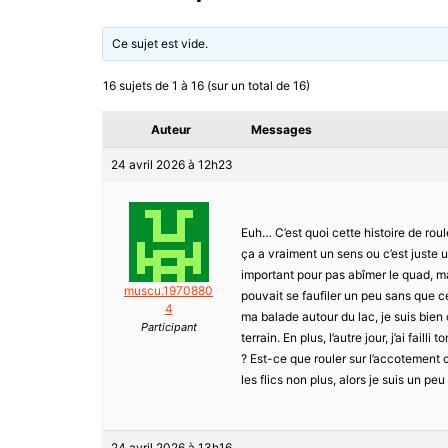
Ce sujet est vide.
16 sujets de 1 à 16 (sur un total de 16)
Auteur
Messages
24 avril 2026 à 12h23
Euh… C’est quoi cette histoire de rou
ça a vraiment un sens ou c’est juste un
important pour pas abîmer le quad, ma
muscu.1970880
pouvait se faufiler un peu sans que ce
4
ma balade autour du lac, je suis bien 
Participant
terrain. En plus, l’autre jour, j’ai fai
? Est-ce que rouler sur l’accotement 
les flics non plus, alors je suis un p
24 avril 2026 à 13h16