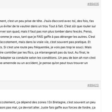
#89406
t, c’est un peu prise de tête. J’suis d’accord avec toi, des fois, t’as
x éviter de te vautrer dans un trou Tout à fait. C’est sûr que rouler sur
rver son quad, mais il faut pas non plus tomber dans l’excès. Perso,
omme je veux, tant que je FAIS gaffe à pas déranger les autres. C’est
 l’accotement, mais dans la vraie vie, c’est souvent pas pratique. Et
. Si c’est une route peu fréquentée, je vois pas trop le souci. Mais
re contrôler par les flics, ça m’arrangerait pas du tout. Au final, le
 d’adapter sa conduite selon les conditions. Un peu de bon ah non c’est
une amennde ou un accident, je pense qu’on peut tous trouver un
#89423
l’accotement, ça dépend des zones ! En Bretagne, c’est souvent un peu
sors pas mal, ça devrait aller. Juste fais gaffe aux forces de l’ordre, ça