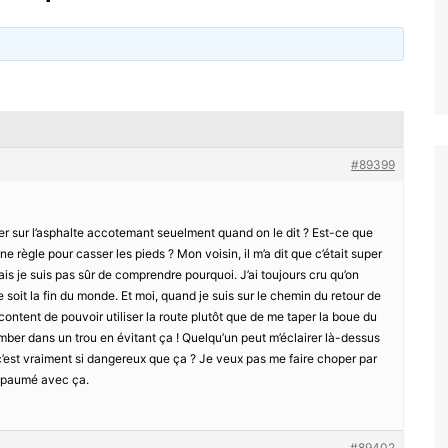
#89399
ler sur l’asphalte accotemant seuelment quand on le dit ? Est-ce que
e règle pour casser les pieds ? Mon voisin, il m’a dit que c’était super
is je suis pas sûr de comprendre pourquoi. J’ai toujours cru qu’on
 soit la fin du monde. Et moi, quand je suis sur le chemin du retour de
content de pouvoir utiliser la route plutôt que de me taper la boue du
lli tomber dans un trou en évitant ça ! Quelqu’un peut m’éclairer là-dessus
c’est vraiment si dangereux que ça ? Je veux pas me faire choper par
eu paumé avec ça.
#89402