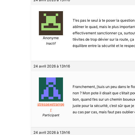
T’es pas le seul à te poser la question
abîmer le quad, mais le plus important
effectivement sanctionner ça, surtout 
Anonyme
t’évites de trop dévier sur la route, 
Inactif
équilibre entre la sécurité et le resp
24 avril 2026 à 13h16
Franchement, j’suis un peu dans le fl
non ? Mon pote il disait que c’était p
bon, quand t’es sur un chemin boueux et
stressexetrange
juste pour la sécurité, c’est sûr que j
r
au cas par cas, mais faut pas oublier 
Participant
24 avril 2026 à 13h16