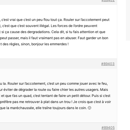
, c’est vrai que c’est un peu flou tout ça. Rouler sur l’accotement peut
, c’est que c’est souvent illégal. Les forces de l’ordre peuvent
si ça cause des dergradations. Cela dit, si tu fais attention et que
ça peut passer, mais il faut vraimant pas en abuser. Faut garder un bon
ect des règles, sinon, bonjour les emmerdes !
#89403
ou la. Rouler sur l’accotement, c’est un peu comme jouer avec le feu,
our éviter de dégrader la route ou faire chier les autres usagers. Mais
 que t’as un quad, c’est tentant de faire un petit détour. Puis si c’est
e préfère pas me retrouver à plat dans un trou ! Je crois que c’est à voir
que la maréchaussée, elle traîne toujours dans le coin. 🙂
#89405