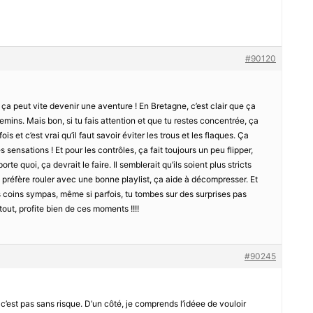
#90120
 ça peut vite devenir une aventure ! En Bretagne, c’est clair que ça
mins. Mais bon, si tu fais attention et que tu restes concentrée, ça
ois et c’est vrai qu’il faut savoir éviter les trous et les flaques. Ça
 sensations ! Et pour les contrôles, ça fait toujours un peu flipper,
rte quoi, ça devrait le faire. Il semblerait qu’ils soient plus stricts
, je préfère rouler avec une bonne playlist, ça aide à décompresser. Et
es coins sympas, même si parfois, tu tombes sur des surprises pas
tout, profite bien de ces moments !!!!
#90245
, c’est pas sans risque. D’un côté, je comprends l’idéee de vouloir