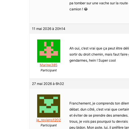
pa tomber sur une vache sur la route 
camion ! 😂
11 mai 2026 à 20h14
Ah oui, c’est vrai que ça peut être dé
sortir du droit chemin, mais faut fair
gendarmes, hein ! Super cool
Marine385
Participant
27 mai 2026 à 6h32
Franchement, je comprends ton dilemme
débat. dun côté, c’est vrai que certa
et éviter de se prendre des amendes. M
je_reviens1202
trous, je vois pas pourquoi tu devrais 
Participant
peu bidon. Mon pote, lui, il préfère l