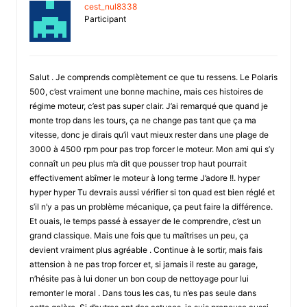
cest_nul8338
Participant
Salut . Je comprends complètement ce que tu ressens. Le Polaris
500, c’est vraiment une bonne machine, mais ces histoires de
régime moteur, c’est pas super clair. J’ai remarqué que quand je
monte trop dans les tours, ça ne change pas tant que ça ma
vitesse, donc je dirais qu’il vaut mieux rester dans une plage de
3000 à 4500 rpm pour pas trop forcer le moteur. Mon ami qui s’y
connaît un peu plus m’a dit que pousser trop haut pourrait
effectivement abîmer le moteur à long terme J’adore !!. hyper
hyper hyper Tu devrais aussi vérifier si ton quad est bien réglé et
s’il n’y a pas un problème mécanique, ça peut faire la différence.
Et ouais, le temps passé à essayer de le comprendre, c’est un
grand classique. Mais une fois que tu maîtrises un peu, ça
devient vraiment plus agréable . Continue à le sortir, mais fais
attension à ne pas trop forcer et, si jamais il reste au garage,
n’hésite pas à lui doner un bon coup de nettoyage pour lui
remonter le moral . Dans tous les cas, tu n’es pas seule dans