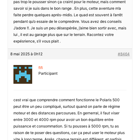
pas trop le pousser sinon ça craint pour le moteur, mais comment
savoir si je suis dans le bon range . En plus, cette aventure m’a
faite perdre quelques aprés-midis. Le quad est souvent à l’arrêt
pendant qu’o essaie de le comprednre. Vous avez des conseils
J’adore !!. Je suis un peu désespérée, j’aime bien sortir avec, mais
lui , il est au garage plus que sur le terrain. Racontez votre
expésrience, s’il vous plait .
8 mai 2025 à 0h12
#8464
fifi
Participant
cest vrai que comprendre comment fonctionne le Polaris 500
peut être un peu compliqué, surtout quand on parle de régime
moteur et des distances parcourues. En gernerral, il faut viser
entre 3000 et 4000 rpm pour avoir un bon équilibre entre
puissance et consommation. Si tu pousses à 5000 rpm, tu as
raison de te poser des questions, car ça peut user le moteur plus
vite à long terme. Après, chaque terrain est différent, et parfois