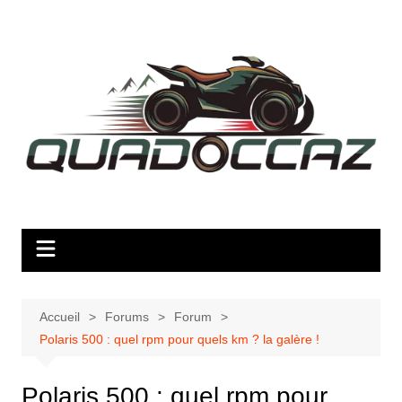
Aller
au
contenu
Accueil
Forums
Forum
Polaris 500 : quel rpm pour quels km ? la galère !
Polaris 500 : quel rpm pour