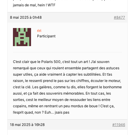
jamais de mal, hein ! WTF
8 mai 2025 à 0h48
#8477
riri
Participant
C’est clair que le Polaris 500, c’est tout un art ! J’ai souven
remarqué que ceux qui roulent ensemble partagent des astuces
super utiles, ça aide vraiment à capter les subtilitées. Et t’as
raison, le ressenti prend le pas sur les chiffres, écouter le moteur,
c’est la clé. Les galères, comme tu dis, elles forgent le bonhomme
aussi, et ça fait des souvenirs mémorables. En tout cas, les
sorties, cest le meilleur moyen de ressouder les liens entre
copains, même en rentrant un peu mordus de boue ! C’est ça,
l’esprit quad, non ? Euh… jsais pas
18 mai 2025 à 16h28
#11946