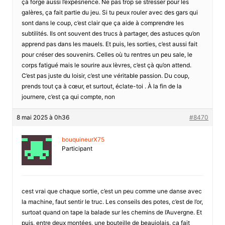
çà forge aussi l’expésrience. Ne pas trop se stresser pour les
galères, ça fait partie du jeu. Si tu peux rouler avec des gars qui
sont dans le coup, c’est clair que ça aide à comprendre les
subtilités. Ils ont souvent des trucs à partager, des astuces qu’on
apprend pas dans les mauels. Et puis, les sorties, c’est aussi fait
pour créser des souvenirs. Celles où tu rentres un peu sale, le
corps fatigué mais le sourire aux lèvres, c’est çà qu’on attend.
C’est pas juste du loisir, c’est une véritable passion. Du coup,
prends tout ça à cœur, et surtout, éclate-toi . À la fin de la
journere, c’est ça qui compte, non
8 mai 2025 à 0h36
#8470
bouquineurX75
Participant
cest vrai que chaque sortie, c’est un peu comme une danse avec
la machine, faut sentir le truc. Les conseils des potes, c’est de l’or,
surtoat quand on tape la balade sur les chemins de l’Auvergne. Et
puis, entre deux montées, une bouteille de beaujolais, ça fait