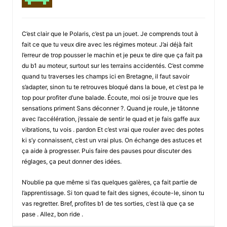
C’est clair que le Polaris, c’est pa un jouet. Je comprends tout à
fait ce que tu veux dire avec les régimes moteur. J’ai déjà fait
l’erreur de trop pousser le machin et je peux te dire que ça fait pa
du b1 au moteur, surtout sur les terrains accidentés. C’est comme
quand tu traverses les champs ici en Bretagne, il faut savoir
s’adapter, sinon tu te retrouves bloqué dans la boue, et c’est pa le
top pour profiter d’une balade. Écoute, moi osi je trouve que les
sensations priment Sans déconner ?. Quand je roule, je tâtonne
avec l’accélération, j’essaie de sentir le quad et je fais gaffe aux
vibrations, tu vois . pardon Et c’est vrai que rouler avec des potes
ki s’y connaissent, c’est un vrai plus. On échange des astuces et
ça aide à progresser. Puis faire des pauses pour discuter des
réglages, ça peut donner des idées.
N’oublie pa que même si t’as quelques galères, ça fait partie de
l’apprentissage. Si ton quad te fait des signes, écoute-le, sinon tu
vas regretter. Bref, profites b1 de tes sorties, c’est là que ça se
pase . Allez, bon ride .