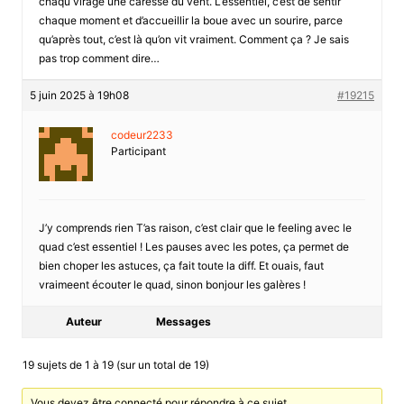
chaqu virage une caresse du vent. L’essentiel, c’est de sentir
chaque moment et d’accueillir la boue avec un sourire, parce
qu’après tout, c’est là qu’on vit vraiment. Comment ça ? Je sais
pas trop comment dire…
5 juin 2025 à 19h08
#19215
codeur2233
Participant
J’y comprends rien T’as raison, c’est clair que le feeling avec le
quad c’est essentiel ! Les pauses avec les potes, ça permet de
bien choper les astuces, ça fait toute la diff. Et ouais, faut
vraimeent écouter le quad, sinon bonjour les galères !
Auteur
Messages
19 sujets de 1 à 19 (sur un total de 19)
Vous devez être connecté pour répondre à ce sujet.