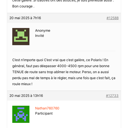
cette galère. Si d’autres ont des astuces, je suis preneuse aussi .
Bon courage .
20 mai 2025 à 7h16
#12588
Anonyme
Invité
C’est n’importe quoi C’est vrai que c’est galère, ce Polaris ! En
général, faut pas déepasser 4000-4500 rpm pour une bonne
TENUE de route sans trop abîmer le moteur. Perso, on a aussi
perdu pas mal de temps à le régler, mais une fois que c’est fait, ça
roule mieux !
20 mai 2025 à 13h16
#12733
Nathan760760
Participant