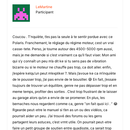
LeMartine
Participant
Coucou . T’nquiète, t’es pas la seule à te sentir psrdue avec ce
Polaris. Franchemant, le réglage du régime moteur, cest un vrai
casse-tete. Perso, je tourne autour des 4500-5000 rpm aussi,
mais je me demande si c’est vraimant ca qu’il faut viser. Mon ami
qui s’y connaît un peu m’a dit ke si tu sens pas de vibration
bizarre ou si le moteur ne chauffe pas trop, ca doit aller. enfin,
j’espère kelqu’un peut m’expliker ?. Mais j’avoue ke ca m’inquiète
de le pousser trop, j’ai pas envie de le bousiller. 😅 En fait, j’essaie
tsujours de trouver un équilibre, genre ne pas dépasser trop et en
meme temps, profiter des sorties . C’est trop frustrant de le laisser
au garage alors qu’on a envie de se promener. En plus, les
bernaches nous regardent comme ca, genre “on fait quoi ici . ” 😂
Rgearde peut-etre le manuel si t’en as un ou des vidéos, ca
pourrait aider un peu. J’ai trouvé des forums ou les gens
partagent leurs astuces, c’est vrmt utile. On pourrait peut-etre
faire un petit groupe de soutien entre quadisste, ca serait trop