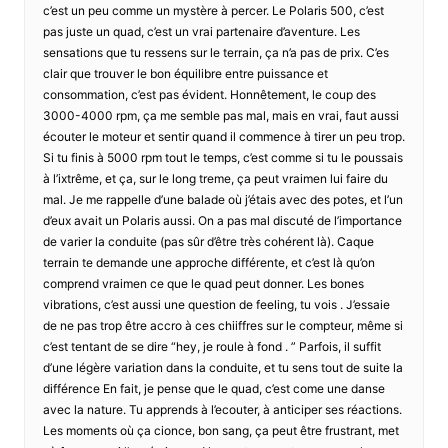
c’est un peu comme un mystère à percer. Le Polaris 500, c’est
pas juste un quad, c’est un vrai partenaire d’aventure. Les
sensations que tu ressens sur le terrain, ça n’a pas de prix. C’es
clair que trouver le bon équilibre entre puissance et
consommation, c’est pas évident. Honnêtement, le coup des
3000-4000 rpm, ça me semble pas mal, mais en vrai, faut aussi
écouter le moteur et sentir quand il commence à tirer un peu trop.
Si tu finis à 5000 rpm tout le temps, c’est comme si tu le poussais
à l’ixtrême, et ça, sur le long treme, ça peut vraimen lui faire du
mal. Je me rappelle d’une balade où j’étais avec des potes, et l’un
d’eux avait un Polaris aussi. On a pas mal discuté de l’importance
de varier la conduite (pas sûr d’être très cohérent là). Caque
terrain te demande une approche différente, et c’est là qu’on
comprend vraimen ce que le quad peut donner. Les bones
vibrations, c’est aussi une question de feeling, tu vois . J’essaie
de ne pas trop être accro à ces chiiffres sur le compteur, même si
c’est tentant de se dire “hey, je roule à fond . ” Parfois, il suffit
d’une légère variation dans la conduite, et tu sens tout de suite la
différence En fait, je pense que le quad, c’est come une danse
avec la nature. Tu apprends à l’ecouter, à anticiper ses réactions.
Les moments où ça cionce, bon sang, ça peut être frustrant, met