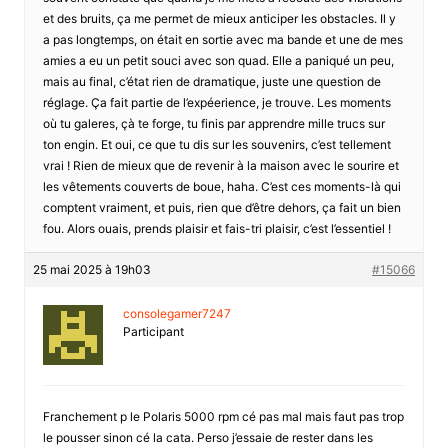
et des bruits, ça me permet de mieux anticiper les obstacles. Il y
a pas longtemps, on était en sortie avec ma bande et une de mes
amies a eu un petit souci avec son quad. Elle a paniqué un peu,
mais au final, c’état rien de dramatique, juste une question de
réglage. Ça fait partie de l’expéerience, je trouve. Les moments
où tu galeres, çà te forge, tu finis par apprendre mille trucs sur
ton engin. Et oui, ce que tu dis sur les souvenirs, c’est tellement
vrai ! Rien de mieux que de revenir à la maison avec le sourire et
les vêtements couverts de boue, haha. C’est ces moments-là qui
comptent vraiment, et puis, rien que d’être dehors, ça fait un bien
fou. Alors ouais, prends plaisir et fais-tri plaisir, c’est l’essentiel !
25 mai 2025 à 19h03
#15066
consolegamer7247
Participant
Franchement p le Polaris 5000 rpm cé pas mal mais faut pas trop
le pousser sinon cé la cata. Perso j’essaie de rester dans les