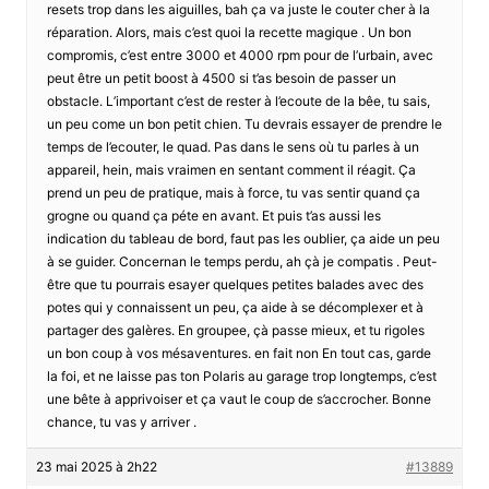
resets trop dans les aiguilles, bah ça va juste le couter cher à la
réparation. Alors, mais c’est quoi la recette magique . Un bon
compromis, c’est entre 3000 et 4000 rpm pour de l’urbain, avec
peut être un petit boost à 4500 si t’as besoin de passer un
obstacle. L’important c’est de rester à l’ecoute de la bêe, tu sais,
un peu come un bon petit chien. Tu devrais essayer de prendre le
temps de l’ecouter, le quad. Pas dans le sens où tu parles à un
appareil, hein, mais vraimen en sentant comment il réagit. Ça
prend un peu de pratique, mais à force, tu vas sentir quand ça
grogne ou quand ça péte en avant. Et puis t’as aussi les
indication du tableau de bord, faut pas les oublier, ça aide un peu
à se guider. Concernan le temps perdu, ah çà je compatis . Peut-
être que tu pourrais esayer quelques petites balades avec des
potes qui y connaissent un peu, ça aide à se décomplexer et à
partager des galères. En groupee, çà passe mieux, et tu rigoles
un bon coup à vos mésaventures. en fait non En tout cas, garde
la foi, et ne laisse pas ton Polaris au garage trop longtemps, c’est
une bête à apprivoiser et ça vaut le coup de s’accrocher. Bonne
chance, tu vas y arriver .
23 mai 2025 à 2h22
#13889