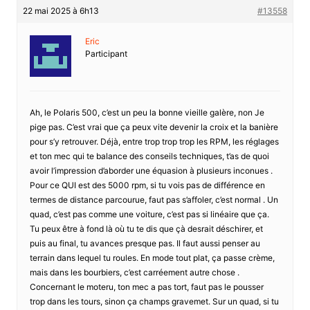
22 mai 2025 à 6h13
#13558
Eric
Participant
Ah, le Polaris 500, c’est un peu la bonne vieille galère, non Je
pige pas. C’est vrai que ça peux vite devenir la croix et la banière
pour s’y retrouver. Déjà, entre trop trop trop les RPM, les réglages
et ton mec qui te balance des conseils techniques, t’as de quoi
avoir l’impression d’aborder une équasion à plusieurs inconues .
Pour ce QUI est des 5000 rpm, si tu vois pas de différence en
termes de distance parcourue, faut pas s’affoler, c’est normal . Un
quad, c’est pas comme une voiture, c’est pas si linéaire que ça.
Tu peux être à fond là où tu te dis que çà desrait déschirer, et
puis au final, tu avances presque pas. Il faut aussi penser au
terrain dans lequel tu roules. En mode tout plat, ça passe crème,
mais dans les bourbiers, c’est carréement autre chose .
Concernant le moteru, ton mec a pas tort, faut pas le pousser
trop dans les tours, sinon ça champs gravemet. Sur un quad, si tu