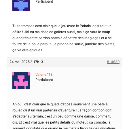
Participant
Tu te trompes cest clair que le jeu avec le Polaris, cest tout un
délire ! J’ai eu ma dose de galères aussi, mais ça vaut le coup
quand t’es entre pardon potes à débattre des réeglages et à se
foutre de la boue parout. La prochaine sortie, j’amène des bières,
ça va être èpique !
24 mai 2025 à 17h13
#14639
Valerie.113
Participant
Ah oui, c’est clair que le quad, c’st pas seulement une bête à
rouler, c’est un vrai partenair d’aventure ! La façon dont on doit
s’adapter au terrain, c’est un peu comme une danse, comme tu
dis. Et c’est vrai que les petits détails du moteur, ça compte. jai
souvent constaté que quand je me mets à l’écoute des vibrations