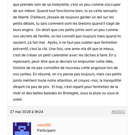
que prendre soin de sa mobylette, c’est un peu comme s’occuper
de soi-mêem. Quand tout fonctionne bien, tu as cette sensatio
de libertè. D’ailleurs, j’essaie de toujours garder un œil sur les
petits détails, tu sais comment sont les bretons quand il s’agit de
leurs engins . On dirait que ces petits joints sont un peu comme
nos secrets de famille, on les connaît pas toujours mais quand ils
sautent, çà fait mal . Après, il ne faut pas oublier que l’entretien
préventif, c’est la clé. Une fois, une amie m’a dit que le mieux,
c’est de créser un petit calendrier avec les tâches à faire. En y
repensant, peut-être que je devrais lui emprunter cette idée,
histoire de ne pas connaître de nouveau cette angoisse lors de
nos sorties. En résumé, on n’y pense pas toujours, mais ces petits
joints méritent toute notre attention, et croyez-moi, la tranquillité
d’esprit n’a pas de prix . Et hop, c’est reparti pour l’entretien de la
mob’ et des belles balades en Bretagne, sous la pluie ou sous le
soleil.
27 mai 2026 à 9h24
#93502
velo080
Participant