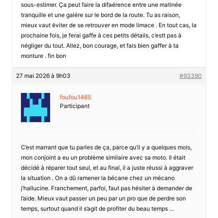
sous-estimer. Ça peut faire la difaérence entre une matinée
tranquille et une galère sur le bord de la route. Tu as raison,
mieux vaut éviter de se retrouver en mode limace . En tout cas, la
prochaine fois, je ferai gaffe à ces petits détails, c’estt pas à
négliger du tout. Allez, bon courage, et fais bien gaffer à ta
monture . fin bon
27 mai 2026 à 9h03
#93390
foufou1465
Participant
C’est marrant que tu parles de ça, parce qu’il y a quelques mois,
mon conjoint a eu un problème similaire avec sa moto. Il était
décidé à réparer tout seul, et au final, il a juste réussi à aggraver
la situation . On a dû ramener la bécane chez un mécano
j’hallucine. Franchement, parfoi, faut pas hésiter à demander de
l’aide. Mieux vaut passer un peu par un pro que de perdre son
temps, surtout quand il s’agit de profiter du beau temps …