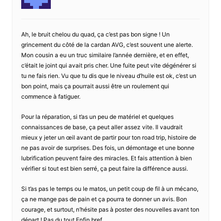
Ah, le bruit chelou du quad, ça c’est pas bon signe ! Un
grincement du côté de la cardan AVG, c’est souvent une alerte.
Mon cousin a eu un truc similaire l’année dernière, et en effet,
c’était le joint qui avait pris cher. Une fuite peut vite dégénérer si
tu ne fais rien. Vu que tu dis que le niveau d’huile est ok, c’est un
bon point, mais ça pourrait aussi être un roulement qui
commence à fatiguer.
Pour la réparation, si t’as un peu de matériel et quelques
connaissances de base, ça peut aller assez vite. Il vaudrait
mieux y jeter un œil avant de partir pour ton road trip, histoire de
ne pas avoir de surprises. Des fois, un démontage et une bonne
lubrification peuvent faire des miracles. Et fais attention à bien
vérifier si tout est bien serré, ça peut faire la différence aussi.
Si t’as pas le temps ou le matos, un petit coup de fil à un mécano,
ça ne mange pas de pain et ça pourra te donner un avis. Bon
courage, et surtout, n’hésite pas à poster des nouvelles avant ton
départ ! Pas du tout Enfin bref…