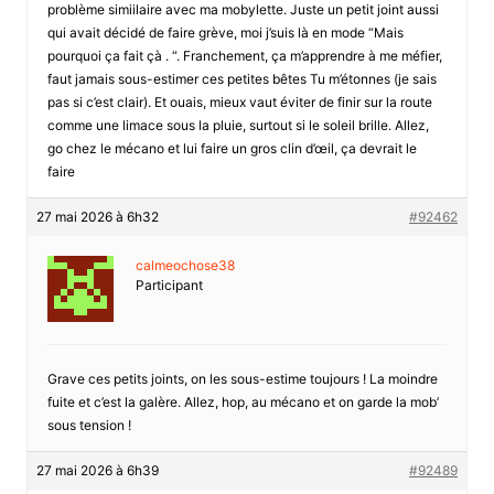
problème simiilaire avec ma mobylette. Juste un petit joint aussi
qui avait décidé de faire grève, moi j’suis là en mode “Mais
pourquoi ça fait çà . “. Franchement, ça m’apprendre à me méfier,
faut jamais sous-estimer ces petites bêtes Tu m’étonnes (je sais
pas si c’est clair). Et ouais, mieux vaut éviter de finir sur la route
comme une limace sous la pluie, surtout si le soleil brille. Allez,
go chez le mécano et lui faire un gros clin d’œil, ça devrait le
faire
27 mai 2026 à 6h32
#92462
calmeochose38
Participant
Grave ces petits joints, on les sous-estime toujours ! La moindre
fuite et c’est la galère. Allez, hop, au mécano et on garde la mob’
sous tension !
27 mai 2026 à 6h39
#92489