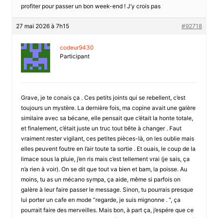
profiter pour passer un bon week-end ! J’y crois pas
27 mai 2026 à 7h15
#92718
codeur9430
Participant
Grave, je te conais ça . Ces petits joints qui se rebellent, c’est
toujours un mystère. La dernière fois, ma copine avait une galère
similaire avec sa bécane, elle pensait que c’était la honte totale,
et finalement, c’était juste un truc tout bête à changer . Faut
vraiment rester vigilant, ces petites pièces-là, on les oublie mais
elles peuvent foutre en l’air toute ta sortie . Et ouais, le coup de la
limace sous la pluie, j’en ris mais c’est tellement vrai (je sais, ça
n’a rien à voir). On se dit que tout va bien et bam, la poisse. Au
moins, tu as un mécano sympa, ça aide, même si parfois on
galère à leur faire passer le message. Sinon, tu pourrais presque
lui porter un cafe en mode “regarde, je suis mignonne . “, ça
pourrait faire des merveilles. Mais bon, à part ça, j’espére que ce