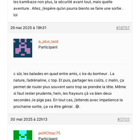
les kamikaze non plus, la sécurité avant tout, mais quelle
aventure . Allez, j’espère qu’on psurra biento se faire une sortie .
lol
29 mai 2025 à 19h31
#16707
a_plus_tard
Participant
c sûr, les balades en quad entre amis, c ke du bonheur . La
nature, l’adrénaline, c top. Et puis, partager les coûts, c malin, ça
permet de rouler plus souvent sans trop se prendre la tête. Même
si faut rester prudente, hein, les frayeurs çà va bien deux
secondes Je pige pas. En tout cas, j’attends avec impatience la
prochaine sortie, ça va être génial . 😄.
30 mai 2025 à 22h13
#17111
petitOtruc75
Participant