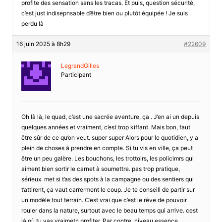
profite des sensation sans les tracas. Et puis, question sécurité,
c’est just indisepnsable d’être bien ou plutôt équipée ! Je suis
perdu là
16 juin 2025 à 8h29
#22609
LegrandGilles
Participant
Oh là là, le quad, c’est une sacrée aventure, ça . J’en ai un depuis
quelques années et vraiment, c’est trop kiffant. Mais bon, faut
être sûr de ce qu’on veut. super super Alors pour le quotidien, y a
plein de choses à prendre en compte. Si tu vis en ville, ça peut
être un peu galère. Les bouchons, les trottoirs, les policimrs qui
aiment bien sortir le carnet à soumettre. pas trop pratique,
sérieux. met si t’as des spots à la campagne ou des sentiers qui
t’attirent, ça vaut carrerment le coup. Je te conseill de partir sur
un modèle tout terrain. C’est vrai que c’est le rêve de pouvoir
rouler dans la nature, surtout avec le beau temps qui arrive. cest
là où tu vas vraimetn profiter. Par contre, niveau essence,