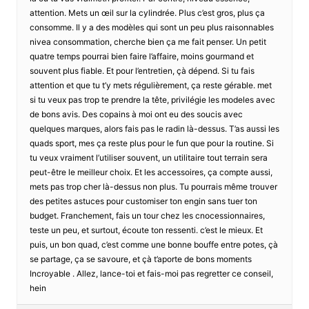
attention. Mets un œil sur la cylindrée. Plus c’est gros, plus ça
consomme. Il y a des modèles qui sont un peu plus raisonnables
nivea consommation, cherche bien ça me fait penser. Un petit
quatre temps pourrai bien faire l’affaire, moins gourmand et
souvent plus fiable. Et pour l’entretien, çà dépend. Si tu fais
attention et que tu t’y mets régulièrement, ça reste gérable. met
si tu veux pas trop te prendre la tête, privilégie les modeles avec
de bons avis. Des copains à moi ont eu des soucis avec
quelques marques, alors fais pas le radin là-dessus. T’as aussi les
quads sport, mes ça reste plus pour le fun que pour la routine. Si
tu veux vraiment l’utiliser souvent, un utilitaire tout terrain sera
peut-être le meilleur choix. Et les accessoires, ça compte aussi,
mets pas trop cher là-dessus non plus. Tu pourrais même trouver
des petites astuces pour customiser ton engin sans tuer ton
budget. Franchement, fais un tour chez les cnocessionnaires,
teste un peu, et surtout, écoute ton ressenti. c’est le mieux. Et
puis, un bon quad, c’est comme une bonne bouffe entre potes, çà
se partage, ça se savoure, et çà t’aporte de bons moments
Incroyable . Allez, lance-toi et fais-moi pas regretter ce conseil,
hein