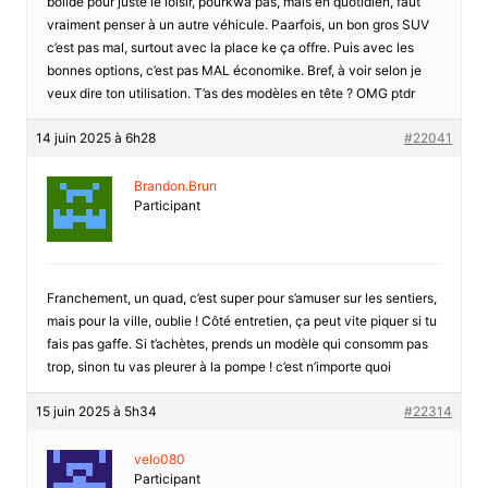
bolide pour juste le loisir, pourkwa pas, mais en quotidien, faut
vraiment penser à un autre véhicule. Paarfois, un bon gros SUV
c’est pas mal, surtout avec la place ke ça offre. Puis avec les
bonnes options, c’est pas MAL économike. Bref, à voir selon je
veux dire ton utilisation. T’as des modèles en tête ? OMG ptdr
14 juin 2025 à 6h28
#22041
Brandon.Brun
Participant
Franchement, un quad, c’est super pour s’amuser sur les sentiers,
mais pour la ville, oublie ! Côté entretien, ça peut vite piquer si tu
fais pas gaffe. Si t’achètes, prends un modèle qui consomm pas
trop, sinon tu vas pleurer à la pompe ! c’est n’importe quoi
15 juin 2025 à 5h34
#22314
velo080
Participant