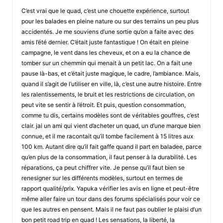
C’est vrai que le quad, c’est une chouette expérience, surtout
pour les balades en pleine nature ou sur des terrains un peu plus
accidentés. Je me souviens d’une sortie qu’on a faite avec des
amis l’été dernier. C’était juste fantastique ! On était en pleine
campagne, le vent dans les cheveux, et on a eu la chance de
tomber sur un chemmin qui menait à un petit lac. On a fait une
pause là-bas, et c’était juste magique, le cadre, l’ambiance. Mais,
quand il s’agit de l’utiliser en ville, là, c’est une autre histoire. Entre
les ralentissements, le bruit et les restrictions de circulation, on
peut vite se sentir à l’étroit. Et puis, question consommation,
comme tu dis, certains modèles sont de véritables gouffres, c’est
clair. jai un ami qui vient d’acheter un quad, un d’une marque bien
connue, et il me racontait qu’il tombe facilement à 15 litres aux
100 km. Autant dire qu’il fait gaffe quand il part en baladee, parce
qu’en plus de la consommation, il faut penser à la durabilité. Les
réparations, ça peut chiffrer vite. Je pense qu’il faut bien se
renesigner sur les différents modèles, surtout en termes de
rapport qualité/prix. Yapuka vérifier les avis en ligne et peut-être
même aller faire un tour dans des forums spécialisés pour voir ce
que les autres en pensent. Mais il ne faut pas oublier le plaisi d’un
bon petit road trip en quad ! Les sensations, la liberté, la