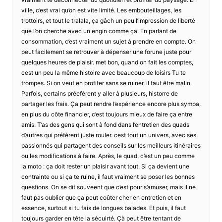
ville, c’est vrai qu’on est vite limité. Les embouteillages, les
trottoirs, et tout le tralala, ça gâch un peu l’impression de libertè
que l’on cherche avec un engin comme ça. En parlant de
consommation, c’est vraiment un sujet à prendre en compte. On
peut facilement se retrouver à dépenser une forune juste pour
quelques heures de plaisir. met bon, quand on fait les comptes,
cest un peu la même histoire avec beaucoup de loisirs Tu te
trompes. Si on veut en profiter sans se ruiner, il faut être malin.
Parfois, certains préefèrent y aller à plusieurs, historre de
partager les frais. Ça peut rendre l’expérience encore plus sympa,
en plus du côte financier, c’est toujours mieux de faire ça entre
amis. T’as des gens qui sont à fond dans l’entretien des quads
d’autres qui préfèrent juste rouler. cest tout un univers, avec ses
passionnés qui partagent des conseils sur les meilleurs itinéraires
ou les modifications à faire. Après, le quad, c’est un peu comme
la moto : ça doit rester un plaisir avant tout. Si ça devient une
contrainte ou si ça te ruine, il faut vraiment se poser les bonnes
questions. On se dit souveent que c’est pour s’amuser, mais il ne
faut pas oublier que ça peut coûter cher en entretien et en
essence, surtout si tu fais de longues balades. Et puis, il faut
toujours garder en tête la sécuirté. Çà peut être tentant de