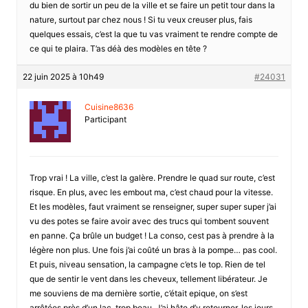
du bien de sortir un peu de la ville et se faire un petit tour dans la
nature, surtout par chez nous ! Si tu veux creuser plus, fais
quelques essais, c’est la que tu vas vraiment te rendre compte de
ce qui te plaira. T’as déà des modèles en tête ?
22 juin 2025 à 10h49
#24031
Cuisine8636
Participant
Trop vrai ! La ville, c’est la galère. Prendre le quad sur route, c’est
risque. En plus, avec les embout ma, c’est chaud pour la vitesse.
Et les modèles, faut vraiment se renseigner, super super super j’ai
vu des potes se faire avoir avec des trucs qui tombent souvent
en panne. Ça brûle un budget ! La conso, cest pas à prendre à la
légère non plus. Une fois j’ai coûté un bras à la pompe… pas cool.
Et puis, niveau sensation, la campagne c’ets le top. Rien de tel
que de sentir le vent dans les cheveux, tellement libérateur. Je
me souviens de ma dernière sortie, c’était epique, on s’est
arrêtées près d’un lac, trop beau. J’ai hâte d’y retourner, les jours