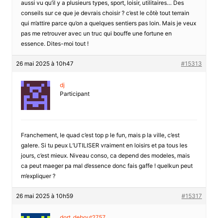
aussi vu qu’il y a plusieurs types, sport, loisir, utilitaires… Des
conseils sur ce que je devrais choisir ? c’est le côtè tout terrain
qui m’attire parce qu’on a quelques sentiers pas loin. Mais je veux
pas me retrouver avec un truc qui bouffe une fortune en
essence. Dites-moi tout !
26 mai 2025 à 10h47
#15313
dj
Participant
Franchement, le quad c’est top p le fun, mais p la ville, c’est
galere. Si tu peux L’UTILISER vraiment en loisirs et pa tous les
jours, c’est mieux. Niveau conso, ca depend des modeles, mais
ca peut maeger pa mal d’essence donc fais gaffe ! quelkun peut
m’expliquer ?
26 mai 2025 à 10h59
#15317
dort_debout2757