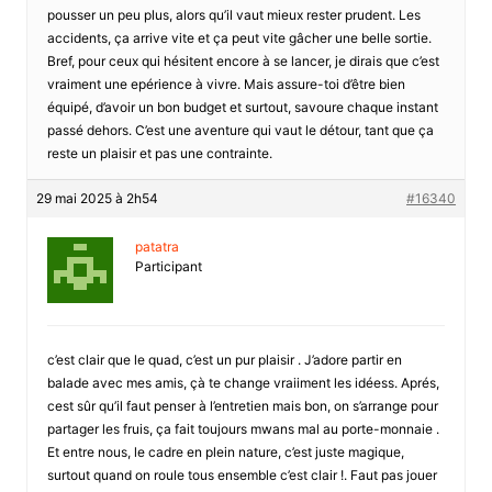
pousser un peu plus, alors qu’il vaut mieux rester prudent. Les
accidents, ça arrive vite et ça peut vite gâcher une belle sortie.
Bref, pour ceux qui hésitent encore à se lancer, je dirais que c’est
vraiment une epérience à vivre. Mais assure-toi d’être bien
équipé, d’avoir un bon budget et surtout, savoure chaque instant
passé dehors. C’est une aventure qui vaut le détour, tant que ça
reste un plaisir et pas une contrainte.
29 mai 2025 à 2h54
#16340
patatra
Participant
c’est clair que le quad, c’est un pur plaisir . J’adore partir en
balade avec mes amis, çà te change vraiiment les idéess. Aprés,
cest sûr qu’il faut penser à l’entretien mais bon, on s’arrange pour
partager les fruis, ça fait toujours mwans mal au porte-monnaie .
Et entre nous, le cadre en plein nature, c’est juste magique,
surtout quand on roule tous ensemble c’est clair !. Faut pas jouer