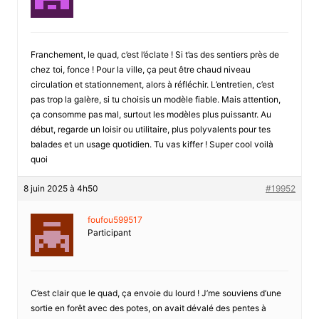
Franchement, le quad, c’est l’éclate ! Si t’as des sentiers près de
chez toi, fonce ! Pour la ville, ça peut être chaud niveau
circulation et stationnement, alors à réfléchir. L’entretien, c’est
pas trop la galère, si tu choisis un modèle fiable. Mais attention,
ça consomme pas mal, surtout les modèles plus puissantr. Au
début, regarde un loisir ou utilitaire, plus polyvalents pour tes
balades et un usage quotidien. Tu vas kiffer ! Super cool voilà
quoi
8 juin 2025 à 4h50
#19952
foufou599517
Participant
C’est clair que le quad, ça envoie du lourd ! J’me souviens d’une
sortie en forêt avec des potes, on avait dévalé des pentes à