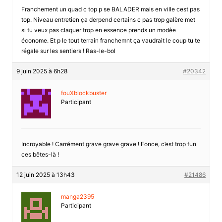
Franchement un quad c top p se BALADER mais en ville cest pas
top. Niveau entretien ça derpend certains c pas trop galère met
si tu veux pas claquer trop en essence prends un modèe
économe. Et p le tout terrain franchemnt ça vaudrait le coup tu te
régale sur les sentiers ! Ras-le-bol
9 juin 2025 à 6h28
#20342
fouXblockbuster
Participant
Incroyable ! Carrément grave grave grave ! Fonce, c’est trop fun
ces bêtes-là !
12 juin 2025 à 13h43
#21486
manga2395
Participant