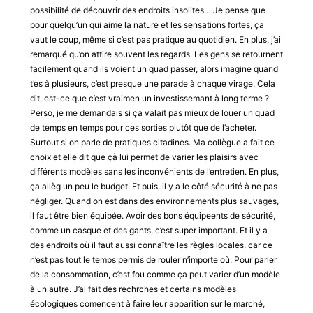
possibilité de découvrir des endroits insolites… Je pense que
pour quelqu’un qui aime la nature et les sensations fortes, ça
vaut le coup, même si c’est pas pratique au quotidien. En plus, j’ai
remarqué qu’on attire souvent les regards. Les gens se retournent
facilement quand ils voient un quad passer, alors imagine quand
t’es à plusieurs, c’est presque une parade à chaque virage. Cela
dit, est-ce que c’est vraimen un investissemant à long terme ?
Perso, je me demandais si ça valait pas mieux de louer un quad
de temps en temps pour ces sorties plutôt que de l’acheter.
Surtout si on parle de pratiques citadines. Ma collègue a fait ce
choix et elle dit que çà lui permet de varier les plaisirs avec
différents modèles sans les inconvénients de l’entretien. En plus,
ça allèg un peu le budget. Et puis, il y a le côté sécurité à ne pas
négliger. Quand on est dans des environnements plus sauvages,
il faut être bien équipée. Avoir des bons équipeents de sécurité,
comme un casque et des gants, c’est super important. Et il y a
des endroits où il faut aussi connaître les règles locales, car ce
n’est pas tout le temps permis de rouler n’importe où. Pour parler
de la consommation, c’est fou comme ça peut varier d’un modèle
à un autre. J’ai fait des rechrches et certains modèles
écologiques comencent à faire leur apparition sur le marché,