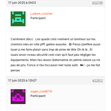
17 juin 2025 à 0h03
#22795
j_adore_cuisiner
Participant
Carrément d’acc . Les quads c’est vraiment un bonheur sur les
chemins mes en ville pfff. galère assurée . 😅 Perso j’préfère aussi
louer p me faire plaisir sans trop de prise de tête Oh là là . Et
ouais sinon nveau sécurité cest clair qu’il faut pas négliger les
équipements. Mais t’as raison l’adrernaline en pleine nature ça n’a
pas de prix. Fonce si t’as l’occason met reste safe . 🏍️✨ ça me fait
penser
17 juin 2025 à 12h27
#22912
super_cool8710
Participant