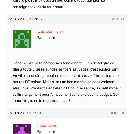
faire le plein. Bref, c’est un peu comme tout, faut bien se
renseigner avant de se lancer.
2 juin 2025 à 17h37
#18160
realisateur8707
Participant
Sérieux ? Ah, je te comprends tonalement ! Rien de tel que de
filer à toute vitesse sur des sentiers sauvages, c’est euphorisant.
En ville, c’est sûr, ça peut devenir un vrai casse-tête, surtout aux
heures DE pointe. Mais si t’as un bon modèle ça peut vraiment
être un jeu d’enfant à entretenir. Et pour l’essence, un petit moteur
suffira largement pour l’amusement sans exploser le budget. Go,
lance-toi, tu ne le regretteras pas !
5 juin 2025 à 3h10
#18934
codeur9398
Participant