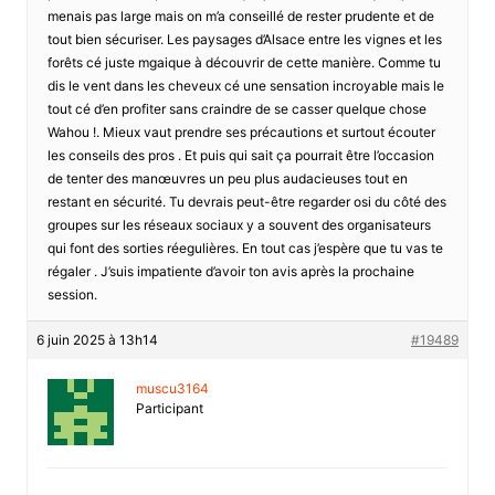
menais pas large mais on m’a conseillé de rester prudente et de
tout bien sécuriser. Les paysages d’Alsace entre les vignes et les
forêts cé juste mgaique à découvrir de cette manière. Comme tu
dis le vent dans les cheveux cé une sensation incroyable mais le
tout cé d’en profiter sans craindre de se casser quelque chose
Wahou !. Mieux vaut prendre ses précautions et surtout écouter
les conseils des pros . Et puis qui sait ça pourrait être l’occasion
de tenter des manœuvres un peu plus audacieuses tout en
restant en sécurité. Tu devrais peut-être regarder osi du côté des
groupes sur les réseaux sociaux y a souvent des organisateurs
qui font des sorties réegulières. En tout cas j’espère que tu vas te
régaler . J’suis impatiente d’avoir ton avis après la prochaine
session.
6 juin 2025 à 13h14
#19489
muscu3164
Participant