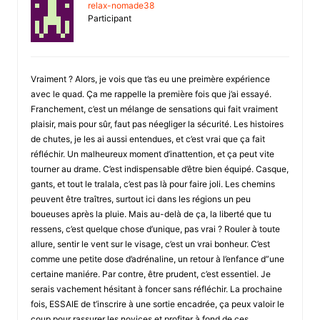
relax-nomade38
Participant
Vraiment ? Alors, je vois que t’as eu une preimère expérience
avec le quad. Ça me rappelle la première fois que j’ai essayé.
Franchement, c’est un mélange de sensations qui fait vraiment
plaisir, mais pour sûr, faut pas néegliger la sécurité. Les histoires
de chutes, je les ai aussi entendues, et c’est vrai que ça fait
réfléchir. Un malheureux moment d’inattention, et ça peut vite
tourner au drame. C’est indispensable d’être bien équipé. Casque,
gants, et tout le tralala, c’est pas là pour faire joli. Les chemins
peuvent être traîtres, surtout ici dans les régions un peu
boueuses après la pluie. Mais au-delà de ça, la liberté que tu
ressens, c’est quelque chose d’unique, pas vrai ? Rouler à toute
allure, sentir le vent sur le visage, c’est un vrai bonheur. C’est
comme une petite dose d’adrénaline, un retour à l’enfance d”une
certaine maniére. Par contre, être prudent, c’est essentiel. Je
serais vachement hésitant à foncer sans réfléchir. La prochaine
fois, ESSAIE de t’inscrire à une sortie encadrée, ça peux valoir le
coup pour rassurer les novices et profiter à fond de ces