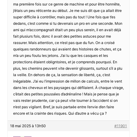
ma première fois sur ce genre de machine et pour être honnête,
j’étais un peu réticente au début. Je me suis dit que ça allait être
super difficile à contrôler, mais pas du tout ! Une fois que t’es
dedans, c’est comme si tu devenais un pro en une seconde. Mon
ami qui m’accompagnait était un peu plus serein, il en avait déjà
fait plusiurs fois, donc il avait des petites astuces pour me
rassurer. Mais attention, ce n’est pas que du fun. On a croisé
quelques randonneurs qui avaient des histoires de chutes, et ça
m’a un peu foutu les jetons. J’ai lu que les casques et les
protections étaient obligntoires, et je comprends pourquoi. En
plus, les chemins peuvent vite devenir glissants, surtout s’il a plu
la veille. En dehors de ça, la sensation de liberté, ça, c’est
inégalable. J’ai eu l’impression de millon de calculs, entre le vent
dans les cheveux et les paysages qui défilaient. À chaque virage,
c’ètait des petites poussées d’adrénaline ! Mais je pense que je
vais rester prudente, car ça peut vite tourner à l’accident si on
n’est pas vigilant. Bref, je suis partaée entre l’envie d’en faire
encore et la crainte des risques. Qui d’autre a vécu ça ?
18 mai 2025 à 13h50
#11901