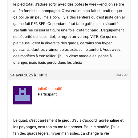
le pied total. J’adore sortir avec des potes le week-end, on se tire
au fin fond de la campagne. C’est vrai que ça fait du bruit et que
ça pollue un peu, mais bon, il y a des sentiers où c’est juste génial
ça me fait PENSER. Cependant, faut faire gaffe sur la sécurité.
J’ai failli me casser la figure une fois, c’etait chaud . L’équipement
de sécurité est essentiel, le regret arrive trop VITE. Ce qui me
plait aussi, c’est la diversité des quads, certains son hyper
puissants, d’autres vraiment plus axés sur le confort. Vous avez
des modèles à conseiller . j’ai un vieux modèle et j’pense à
changer, mais j’suis perdu dans les choix
24 avril 2025 à 16h13
#4297
jolie0loulou90
Participant
Le quad, c’est carrésment le pied . J’suis d’accord l’adréenaline et
les payoages, cest top ça me fait penser. Pour le modéle, j’suis
fan des quads légers, hyper maniables, ça change la vie