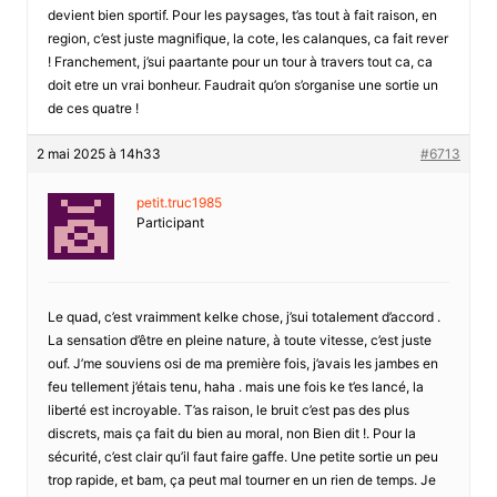
devient bien sportif. Pour les paysages, t’as tout à fait raison, en
region, c’est juste magnifique, la cote, les calanques, ca fait rever
! Franchement, j’sui paartante pour un tour à travers tout ca, ca
doit etre un vrai bonheur. Faudrait qu’on s’organise une sortie un
de ces quatre !
2 mai 2025 à 14h33
#6713
petit.truc1985
Participant
Le quad, c’est vraimment kelke chose, j’sui totalement d’accord .
La sensation d’être en pleine nature, à toute vitesse, c’est juste
ouf. J’me souviens osi de ma première fois, j’avais les jambes en
feu tellement j’étais tenu, haha . mais une fois ke t’es lancé, la
liberté est incroyable. T’as raison, le bruit c’est pas des plus
discrets, mais ça fait du bien au moral, non Bien dit !. Pour la
sécurité, c’est clair qu’il faut faire gaffe. Une petite sortie un peu
trop rapide, et bam, ça peut mal tourner en un rien de temps. Je