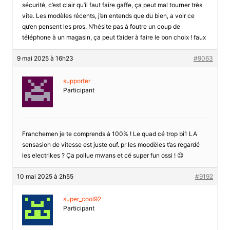
sécurité, c’est clair qu’il faut faire gaffe, ça peut mal tourner très
vite. Les modèles récents, j’en entends que du bien, a voir ce
qu’en pensent les pros. N’hésite pas à foutre un coup de
téléphone à un magasin, ça peut t’aider à faire le bon choix ! faux
9 mai 2025 à 16h23
#9063
supporter
Participant
Franchemen je te comprends à 100% ! Le quad cé trop bi1 LA
sensasion de vitesse est juste ouf. pr les moodèles t’as regardé
les electrikes ? Ça pollue mwans et cé super fun ossi ! 😉
10 mai 2025 à 2h55
#9192
super_cool92
Participant