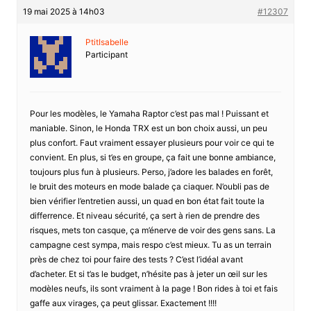
19 mai 2025 à 14h03
#12307
PtitIsabelle
Participant
Pour les modèles, le Yamaha Raptor c’est pas mal ! Puissant et
maniable. Sinon, le Honda TRX est un bon choix aussi, un peu
plus confort. Faut vraiment essayer plusieurs pour voir ce qui te
convient. En plus, si t’es en groupe, ça fait une bonne ambiance,
toujours plus fun à plusieurs. Perso, j’adore les balades en forêt,
le bruit des moteurs en mode balade ça ciaquer. N’oubli pas de
bien vérifier l’entretien aussi, un quad en bon état fait toute la
differrence. Et niveau sécurité, ça sert à rien de prendre des
risques, mets ton casque, ça m’énerve de voir des gens sans. La
campagne cest sympa, mais respo c’est mieux. Tu as un terrain
près de chez toi pour faire des tests ? C’est l’idéal avant
d’acheter. Et si t’as le budget, n’hésite pas à jeter un œil sur les
modèles neufs, ils sont vraiment à la page ! Bon rides à toi et fais
gaffe aux virages, ça peut glissar. Exactement !!!!