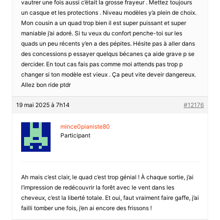
vautrer une fois aussi c’était la grosse frayeur . Mettez toujours
un casque et les protections . Niveau modèles y’a plein de choix.
Mon cousin a un quad trop bien il est super puissant et super
maniable j’ai adoré. Si tu veux du confort penche-toi sur les
quads un peu récents y’en a des pépites. Hésite pas à aller dans
des concessions p essayer quelqus bécanes ça aide grave p se
dercider. En tout cas fais pas comme moi attends pas trop p
changer si ton modèle est vieux . Ça peut vite deveir dangereux.
Allez bon ride ptdr
19 mai 2025 à 7h14
#12176
mince0pianiste80
Participant
Ah mais c’est clair, le quad c’est trop génial ! À chaque sortie, j’ai
l’impression de redécouvrir la forêt avec le vent dans les
cheveux, c’est la liberté totale. Et oui, faut vraiment faire gaffe, j’ai
failli tomber une fois, j’en ai encore des frissons !