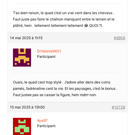
T’as bien raison, le quad c’est un vrai vent dans les cheveux .
Faut juste pas faire le chaînon manquant entre le terrain et le
plâtré, hein . tellement tellement tellement 😂 QUOI ?!.
14 mai 2025 à 1h15
#9909
DrValerie9401
Participant
Ouais, le quad cest trop stylé . J’adore aller dans des coins
pamés, l’adrénaline cest la vie. Et les paysages, c’est le bonus .
Faut justee pas se casser la figure, hein mdrrr non.
15 mai 2025 à 15h50
#10738
Aya97
Participant