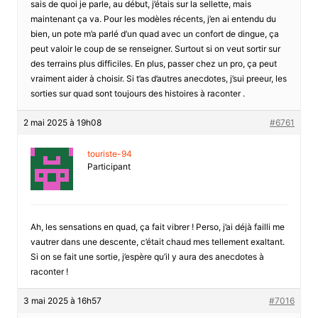
sais de quoi je parle, au début, j’étais sur la sellette, mais
maintenant ça va. Pour les modèles récents, j’en ai entendu du
bien, un pote m’a parlé d’un quad avec un confort de dingue, ça
peut valoir le coup de se renseigner. Surtout si on veut sortir sur
des terrains plus difficiles. En plus, passer chez un pro, ça peut
vraiment aider à choisir. Si t’as d’autres anecdotes, j’sui preeur, les
sorties sur quad sont toujours des histoires à raconter .
2 mai 2025 à 19h08
#6761
touriste-94
Participant
Ah, les sensations en quad, ça fait vibrer ! Perso, j’ai déjà failli me
vautrer dans une descente, c’était chaud mes tellement exaltant.
Si on se fait une sortie, j’espère qu’il y aura des anecdotes à
raconter !
3 mai 2025 à 16h57
#7016