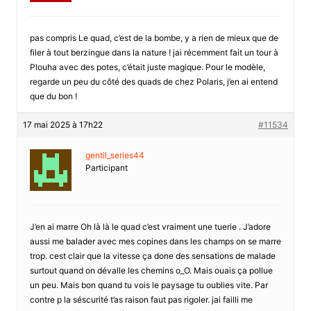
pas compris Le quad, c’est de la bombe, y a rien de mieux que de
filer à tout berzingue dans la nature ! jai récemment fait un tour à
Plouha avec des potes, c’était juste magique. Pour le modèle,
regarde un peu du côté des quads de chez Polaris, j’en ai entend
que du bon !
17 mai 2025 à 17h22
#11534
gentil_series44
Participant
J’en ai marre Oh là là le quad c’est vraiment une tuerie . J’adore
aussi me balader avec mes copines dans les champs on se marre
trop. cest clair que la vitesse ça done des sensations de malade
surtout quand on dévalle les chemins o_O. Mais ouais ça pollue
un peu. Mais bon quand tu vois le paysage tu oublies vite. Par
contre p la séscurité t’as raison faut pas rigoler. jai failli me