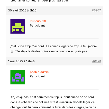
prochaines sorties, j’en peux plus ! jsais pas
30 avril 2025 à 5h20
#5907
muscu5698
Participant
j’hallucine Trop d”accord ! Les quads légers cé trop le feu j’adore
😍. T’as déjà testé des coins sympa pour rouler . jsais pas
1 mai 2025 à 12h48
#6298
phobie_admin
Participant
Ah, les quads, c’est carrement le top, surtout quand on se perd
dans les chemins de collines ! C’est vrai qu’un modèle leger, ca
change tout, tu peux vraiment te friter dans les virages, là où ca