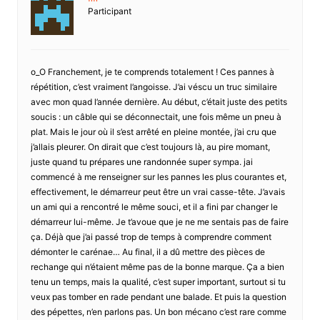
Participant
o_O Franchement, je te comprends totalement ! Ces pannes à
répétition, c’est vraiment l’angoisse. J’ai véscu un truc similaire
avec mon quad l’année dernière. Au début, c’était juste des petits
soucis : un câble qui se déconnectait, une fois même un pneu à
plat. Mais le jour où il s’est arrêté en pleine montée, j’ai cru que
j’allais pleurer. On dirait que c’est toujours là, au pire momant,
juste quand tu prépares une randonnée super sympa. jai
commencé à me renseigner sur les pannes les plus courantes et,
effectivement, le démarreur peut être un vrai casse-tête. J’avais
un ami qui a rencontré le même souci, et il a fini par changer le
démarreur lui-même. Je t’avoue que je ne me sentais pas de faire
ça. Déjà que j’ai passé trop de temps à comprendre comment
démonter le carénae… Au final, il a dû mettre des pièces de
rechange qui n’étaient même pas de la bonne marque. Ça a bien
tenu un temps, mais la qualité, c’est super important, surtout si tu
veux pas tomber en rade pendant une balade. Et puis la question
des pépettes, n’en parlons pas. Un bon mécano c’est rare comme