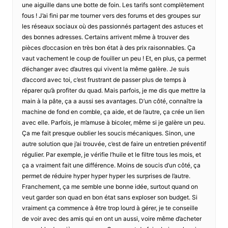
une aiguille dans une botte de foin. Les tarifs sont complètement
fous ! J’ai fini par me tourner vers des forums et des groupes sur
les réseaux sociaux où des passionnés partagent des astuces et
des bonnes adresses. Certains arrivent même à trouver des
pièces d’occasion en très bon état à des prix raisonnables. Ça
vaut vachement le coup de fouiller un peu ! Et, en plus, ça permet
d’échanger avec d’autres qui vivent la même galère. Je suis
d’accord avec toi, c’est frustrant de passer plus de temps à
réparer qu’à profiter du quad. Mais parfois, je me dis que mettre la
main à la pâte, ça a aussi ses avantages. D’un côté, connaître la
machine de fond en comble, ça aide, et de l’autre, ça crée un lien
avec elle. Parfois, je m’amuse à bicoler, même si je galère un peu.
Ça me fait presque oublier les soucis mécaniques. Sinon, une
autre solution que j’ai trouvée, c’est de faire un entretien préventif
régulier. Par exemple, je vérifie l’huile et le filtre tous les mois, et
ça a vraiment fait une différence. Moins de soucis d’un côté, ça
permet de réduire hyper hyper hyper les surprises de l’autre.
Franchement, ça me semble une bonne idée, surtout quand on
veut garder son quad en bon état sans exploser son budget. Si
vraiment ça commence à être trop lourd à gérer, je te conseille
de voir avec des amis qui en ont un aussi, voire même d’acheter