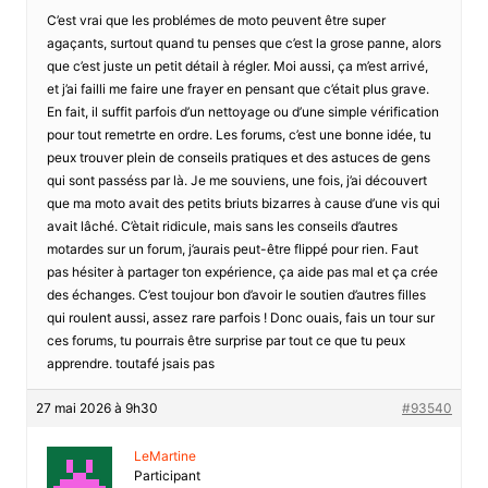
C’est vrai que les problémes de moto peuvent être super
agaçants, surtout quand tu penses que c’est la grose panne, alors
que c’est juste un petit détail à régler. Moi aussi, ça m’est arrivé,
et j’ai failli me faire une frayer en pensant que c’était plus grave.
En fait, il suffit parfois d’un nettoyage ou d’une simple vérification
pour tout remetrte en ordre. Les forums, c’est une bonne idée, tu
peux trouver plein de conseils pratiques et des astuces de gens
qui sont passéss par là. Je me souviens, une fois, j’ai découvert
que ma moto avait des petits briuts bizarres à cause d’une vis qui
avait lâché. C’ètait ridicule, mais sans les conseils d’autres
motardes sur un forum, j’aurais peut-être flippé pour rien. Faut
pas hésiter à partager ton expérience, ça aide pas mal et ça crée
des échanges. C’est toujour bon d’avoir le soutien d’autres filles
qui roulent aussi, assez rare parfois ! Donc ouais, fais un tour sur
ces forums, tu pourrais être surprise par tout ce que tu peux
apprendre. toutafé jsais pas
27 mai 2026 à 9h30
#93540
LeMartine
Participant