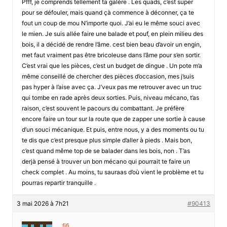
Pfff, je comprends tellement ta galère . Les quads, c’est super
pour se défouler, mais quand çà commence à déconner, ça te
fout un coup de mou N’importe quoi. J’ai eu le même souci avec
le mien. Je suis allée faire une balade et pouf, en plein milieu des
bois, il a décidé de rendre l’âme. cest bien beau d’avoir un engin,
met faut vraiment pas être bricoleuse dans l’âme pour s’en sortir.
C’est vrai que les pièces, c’est un budget de dingue . Un pote m’a
même conseillé de chercher des pièces d’occasion, mes j’suis
pas hyper à l’aise avec ça. J’veux pas me retrouver avec un truc
qui tombe en rade après deux sorties. Puis, niveau mécano, t’as
raison, c’est souvent le pacours du combattant. Je préfère
encore faire un tour sur la route que de zapper une sortie à cause
d’un souci mécanique. Et puis, entre nous, y a des moments ou tu
te dis que c’est presque plus simple d’aller à pieds . Mais bon,
c’est quand même top de se balader dans les bois, non . T’as
derjà pensé à trouver un bon mécano qui pourrait te faire un
check complet . Au moins, tu sauraas d’où vient le problème et tu
pourras repartir tranquille .
3 mai 2026 à 7h21
#90413
fifi