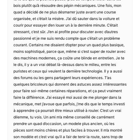
bois plutôt qu’à résoudre des pépin mécaniques. Une fois, mon
quad a décidé de ne plus désmarrer juste avant une course
organisée, et c’était la misère. J’ai dû sauter dans la voiture et
courir pour essayer d’en louer un à la dernière minute. C’était
stressant, c’est sûr. J’en ai profite pour discuter avec d’autres
passionné et je me suis rendu compte que c’était un problème
courant. Certains me disaient d’opter pour un quad plus basique,
moins sophistiqué, parce que, même si c’est super de rouler avec
des machines modernes, ça coûte une blinde en entretien. Je te
le dis, il y a un vrai débat là-dessus dans le milieu, entre les
puristes et ceux qui veulent la dernière technologie. Il y a aussi
des forums ou les gens partagent leurs expériences. T’as
quelques bricoleurs qui donnent des astuces assez intéressantes
pour faire soi-même certaines réparations, et ça peut vraiment
faire la différence. J’ai essayé moi aussi de me plonger dans la
mécanique, met j’avoue que parfois, j’me dis que le temps investi
à apprendre ça pourrait être mieux utilisé à rouler. C’est un vrai
dilemme, tu vois. Un ami m’a même conseillé de carrément
prendre un quad d’occasion, un modele plus ancien, où les
pièces sont moins chères et plus faciles à trouver. Il m’a montré
son modèle et c’est vrai qu’il a l’air de tenir la route, sans trop de