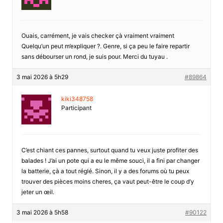
Ouais, carrément, je vais checker çà vraiment vraiment
Quelqu’un peut m’expliquer ?. Genre, si ça peu le faire repartir
sans débourser un rond, je suis pour. Merci du tuyau .
3 mai 2026 à 5h29
#89864
kiki348758
Participant
C’est chiant ces pannes, surtout quand tu veux juste profiter des
balades ! J’ai un pote qui a eu le même souci, il a fini par changer
la batterie, çà a tout réglé. Sinon, il y a des forums où tu peux
trouver des pièces moins cheres, ça vaut peut-être le coup d’y
jeter un œil.
3 mai 2026 à 5h58
#90122