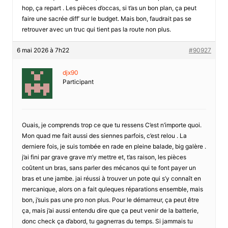
hop, ça repart . Les pièces d’occas, si t’as un bon plan, ça peut
faire une sacrée diff’ sur le budget. Mais bon, faudrait pas se
retrouver avec un truc qui tient pas la route non plus.
6 mai 2026 à 7h22
#90927
djx90
Participant
Ouais, je comprends trop ce que tu ressens C’est n’importe quoi.
Mon quad me fait aussi des siennes parfois, c’est relou . La
derniere fois, je suis tombée en rade en pleine balade, big galère .
j’ai fini par grave grave m’y mettre et, t’as raison, les pièces
coûtent un bras, sans parler des mécanos qui te font payer un
bras et une jambe. jai réussi à trouver un pote qui s’y connaît en
mercanique, alors on a fait quleques réparations ensemble, mais
bon, j’suis pas une pro non plus. Pour le démarreur, ça peut être
ça, mais j’ai aussi entendu dire que ça peut venir de la batterie,
donc check ça d’abord, tu gagnerras du temps. Si jammais tu