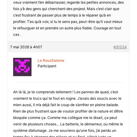
veux vraiment t’en débarrasser, regarde les petites annonces, des
fois y’à des gens qui cherchent des projest. Mais c’est clair que
c’est frustrant de passer plus de temps à le réparer qu’à en
profiter. T’as qu’à voir, si tu le sens pas, peut-être qu’il vaut mieux
le refourguer et en prendre un autre plus fiable. Courage en tout
cas .
7 mai 2026 à 4h07
#91054
Le RouxSalome
Participant
Ah là là, je te comprends tellement ! Les pannes de quad, c’est
vraiment le trucs qui te fout en rogne. J’avais des soucis avec le
mien aussi, il m’a déjà fait le coup de s’arrêter en pleine balade.
Rien de plus frustrant que de vouloir profiter de la nature et d’être
bloquée comme ça. Comme ma collègue me le disait, ça peut
venir de plusieurs choses… La batterie, le démarreur, ou même le
système d’allumage. Je me souviens qu’une fois, j’ai perdu un
temps fou à changer des pièces et au final, c’était juste un