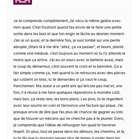
Je te comprends complètement, j’ai vécu la même galère avec
mon quad. C’est frustrant quand t’as envie de te faire une petite
sortie dans les bois et que ton engin te lâche au desnier moment.
J’en ai un aussi, et la dernière fois, je suis tombé sur une pente
abrupte, j’étais là à me dire “allez, ça va passer”, et boum, planté
comme une méduse. c’est toujours au moment où tu t’y attends le
moins que ça arrive. J’ai eu un souci avec la batterie aussi, mais
le coup du démarreur, c’est souvent la croix et la bannière. Ça a
l’air simple comme ça, met quand tu te retrouves avec des pieces
qui coûtent un bras, tu te demandes si ça vaut le coup,
franchemen. Ma soeur a un petit ami qui bricole pas mal et, une
fois, il a réussi à me faire quelques réparations à moindre coût,
mais bon, ça reste rare, les bons plans. Les pros, ils te regardent
avec leur sourire en coin et t’annonce une facture qui pique. J’ai
presque envie de dire que t’as plus de chance de gagner au loto
que de trouver un mécano qui ne cherche pas à te plumer. Donc,
je comprends que l’idése de refourguer ton quad te traverse
l’esprit. En plus, tout se passe dans les détours, les chemins, et là,
tu te dis que tu pourrais passer plus de temps à rouler dans les