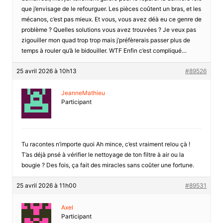
que j’envisage de le refourguer. Les pièces coûtent un bras, et les
mécanos, c’est pas mieux. Et vous, vous avez déà eu ce genre de
problème ? Quelles solutions vous avez trouvées ? Je veux pas
zigouiller mon quad trop trop mais j’préfèrerais passer plus de
temps à rouler qu’à le bidouiller. WTF Enfin c’est compliqué…
25 avril 2026 à 10h13
#89526
JeanneMathieu
Participant
Tu racontes n’importe quoi Ah mince, c’est vraiment relou çà !
T’as déjà pnsé à vérifier le nettoyage de ton filtre à air ou la
bougie ? Des fois, ça fait des miracles sans coûter une fortune.
25 avril 2026 à 11h00
#89531
Axel
Participant