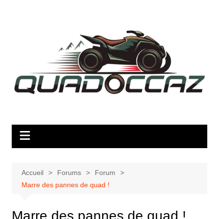
Aller
au
contenu
Accueil
Forums
Forum
Marre des pannes de quad !
Marre des pannes de quad !