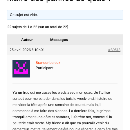
Ce sujet est vide.
22 sujets de 1 à 22 (sur un total de 22)
Auteur
Messages
25 avril 2026 à 10h01
#89518
BrandonLeroux
Participant
Y’a un truc qui me casse les pieds avec mon quad. Je l’tuilise
surtout pour me balader dans les bois le week-end, histoire de
me vider la tête après une semaine de boulot, mais la, il
commence à me faire des siennes. La dernière fois, je grimpe
tranquillement une côte et patatras, il s’arrête net, comme si la
bauterie etait morte. My friend a dit que ça pouvaiit venir du
démarreur, met j’ai tellement galéré pour le réparer la dernière fois