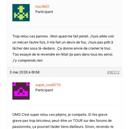
truc9621
Participant
Trop relou ces pannes . Mon quad me fait pereil. J’suis allée voir
un mécan l’autre fois, il m’a fait un devis de fou. J’suis pas prêt à
lâcher des sous là-dedans . Ça donne envie de cramer le truc.
T’as essayé de le revendre en l’état (je pars dans tous les sens).
J’y comprends rien
3 mai 2026 à 6h58
#90212
super_cool8710
Participant
OMG C’est super relou ces pépins, je compatis. Si t’es grave
grave pas trop bricoleur, peut-être un TOUR sur des forums de
passionnés, ça pourrait t’aider tiens d’ailleurs. Sinon, revends-le