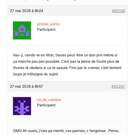
27 mai 2026 à 8h24
#93156
phobie_admin
Participant
Vas-y, vends-le en l’état, t’auras peut-être un bon prix même si
ça marche pas pas possible. C’est pas la peine de foutre plus de
thunes là-dedans si ça te saoule. Finir par le cramer, c’est tentant
(oups je m’éloigne du sujet)
27 mai 2026 à 8h57
#93357
roi_du_canape
Participant
OMG Ah ouais, j’vais pa mentir, ces pannes, c l’angoisse . Perso,