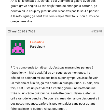
Ah là la, je cmpatis . Des fois, c’est vraimetn la galère avec ces
grave grave engins. Si t’as derjà tenté de changer la batterie, ça
peut valoir le coup d’y jeter un œil, sinon t’es pas le seul à penser
à le refourguer, çà peut être plus simple C’est faux. Bon tu vois ce
que je veux dire
27 mai 2026 à 7h53
#92978
LeMartine
Participant
Pff, je comprends ton désarroi, c’est pas marrant les pannes à
répétition +1. Moi aussi, j’ai eu un souci avec mon quad, il a
décidé de caler au milieu des bois, super sympa. J’suis allée voir
un mécano et à la fin, çà m’a coûté un bras pour rien. Tu sais, des
fois, c’est juste un petit détail à vérifier, genre une batteerie mal
fixée ou un câble qui touche. Peut-être que tu devrais jeter un
œil avant de le vendre . Tu pourrais aussi demandre des cnseils à
des potes mécanos, parfois ils peuvent aider sans pour autant
faire exploser le budget. Allez, courage . .