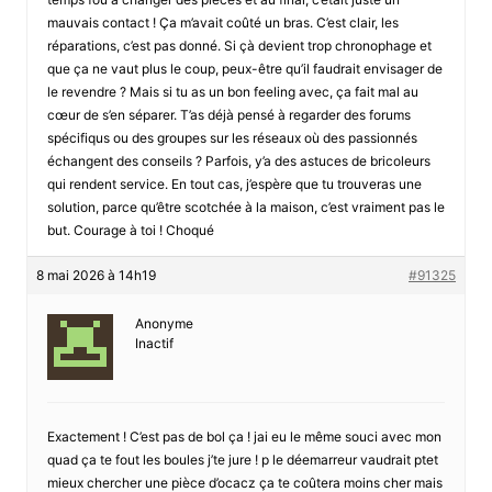
mauvais contact ! Ça m’avait coûté un bras. C’est clair, les
réparations, c’est pas donné. Si çà devient trop chronophage et
que ça ne vaut plus le coup, peux-être qu’il faudrait envisager de
le revendre ? Mais si tu as un bon feeling avec, ça fait mal au
cœur de s’en séparer. T’as déjà pensé à regarder des forums
spécifiqus ou des groupes sur les réseaux où des passionnés
échangent des conseils ? Parfois, y’a des astuces de bricoleurs
qui rendent service. En tout cas, j’espère que tu trouveras une
solution, parce qu’être scotchée à la maison, c’est vraiment pas le
but. Courage à toi ! Choqué
8 mai 2026 à 14h19
#91325
Anonyme
Inactif
Exactement ! C’est pas de bol ça ! jai eu le même souci avec mon
quad ça te fout les boules j’te jure ! p le déemarreur vaudrait ptet
mieux chercher une pièce d’ocacz ça te coûtera moins cher mais