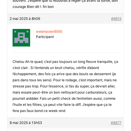
souvent. J’espère que tu réussiras à régler ça avant ta sortie, bon
courage Bien dit !. fin bon
2 mai 2025 à 8h06
#6615
webmaster8565
Participant
Chelou Ah le quad, c’est pas toujours un long fleuve tranquille, ça
c’est clair . Si t’entends un bruit chelou, vérifie d’abord
l’échappement, des fois ça arive que des bouts se desserrent (je
pars dans tous les sens). Pour le rodage, c’est important, mais ne
stresse pas trop. Pour l’essence, si t’as du super, ça devrait aller,
mais essaie peut-être un bon nettoyant pour carburateurs, ça
pourrait aiddder. Fais un petit check de l’entretien aussi, comme
l’huile et les filtres, ça peut vite faire la diff. J’espère que ça te
fera pas faux bond ce week-end
8 mai 2025 à 13h53
#8677