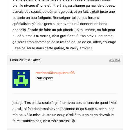
bien le nivaeu d’huile et filtre à air, ça change pa mal de choses.
J’avais des soucis de démarrage ossi, et en fait, c’était juste une
batterie un peu fatiguée. Renseigne-toi sur les forums
spécialisés, y’a des gens super sympa qui donnent de bons
conseils. Essaie de faire un ptit check-up toi-même, ça fait peur
au début mais tu verras, c’est gratifiant. Si t’as prévu une sortie,
ça serait trop dommage de la rater à cause de ça. Allez, courage
! T’es pa seule dans cette galère, tu vas y arriver !
1 mai 2025 à 14h59
#6354
mechantXbouquineur93
Participant
je rage T’es pas la seule à galérer avec ces baisers de quad ! Moi
aussi, j’ai fait des essais avec l’essence et ça super super super
m’a sauvé la mise. Juste un coup d’œil à tout ça et ça devrait le
faire, t’oublies pas, c’est zéro stress ! 😉