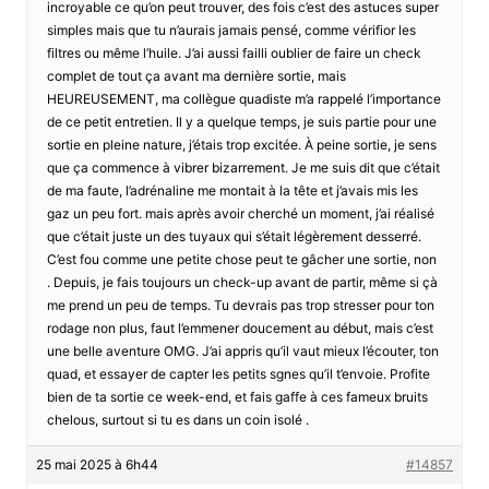
incroyable ce qu’on peut trouver, des fois c’est des astuces super
simples mais que tu n’aurais jamais pensé, comme vérifior les
filtres ou même l’huile. J’ai aussi failli oublier de faire un check
complet de tout ça avant ma dernière sortie, mais
HEUREUSEMENT, ma collègue quadiste m’a rappelé l’importance
de ce petit entretien. Il y a quelque temps, je suis partie pour une
sortie en pleine nature, j’étais trop excitée. À peine sortie, je sens
que ça commence à vibrer bizarrement. Je me suis dit que c’était
de ma faute, l’adrénaline me montait à la tête et j’avais mis les
gaz un peu fort. mais après avoir cherché un moment, j’ai réalisé
que c’était juste un des tuyaux qui s’était légèrement desserré.
C’est fou comme une petite chose peut te gâcher une sortie, non
. Depuis, je fais toujours un check-up avant de partir, même si çà
me prend un peu de temps. Tu devrais pas trop stresser pour ton
rodage non plus, faut l’emmener doucement au début, mais c’est
une belle aventure OMG. J’ai appris qu’il vaut mieux l’écouter, ton
quad, et essayer de capter les petits sgnes qu’il t’envoie. Profite
bien de ta sortie ce week-end, et fais gaffe à ces fameux bruits
chelous, surtout si tu es dans un coin isolé .
25 mai 2025 à 6h44
#14857