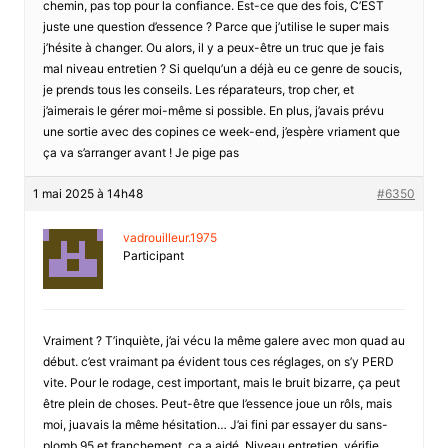
chemin, pas top pour la confiance. Est-ce que des fois, C’EST
juste une question d’essence ? Parce que j’utilise le super mais
j’hésite à changer. Ou alors, il y a peux-être un truc que je fais
mal niveau entretien ? Si quelqu’un a déjà eu ce genre de soucis,
je prends tous les conseils. Les réparateurs, trop cher, et
j’aimerais le gérer moi-même si possible. En plus, j’avais prévu
une sortie avec des copines ce week-end, j’espère vriament que
ça va s’arranger avant ! Je pige pas
1 mai 2025 à 14h48
#6350
vadrouilleur.1975
Participant
Vraiment ? T’inquiète, j’ai vécu la même galere avec mon quad au
début. c’est vraimant pa évident tous ces réglages, on s’y PERD
vite. Pour le rodage, cest important, mais le bruit bizarre, ça peut
être plein de choses. Peut-être que l’essence joue un rôls, mais
moi, juavais la même hésitation… J’ai fini par essayer du sans-
plomb 95 et franchement, ça a aidé. Niveau entretien, vérifie