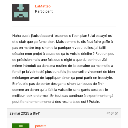
LaMatteo
Participant
Haha ouais j’suis d’accord l’essence c l’bon plan ! J’ai essayé osi
et c clair que ça fume bien. Mais comme tu dis faut faire gaffe à
pas en mettre trop sinon c la panique niveau bulles. jai failli
décaler mon projet à cause de çà tu vois le déelire ? Faut un peu
de précision mais une fois que c réglé c que du bonheur. J’ai
même introduit ça dans ma routine de la semaine ça me motie à
fond ! pr la’voir testé plusieurs fois j’te conseille vivement de bien
méelanger avant de l’appliquer sinon ça peut partir en freestyle.
Et n’oublie pas de porter des gants sinon tu risques de finir
comme un daron qui a fait la vaisselle sans gants cest pas le
meilleur look crois-moi. En tout cas continue à experrimenter çà
peut franchement mener à des résultats de ouf ! Putain.
29 mai 2025 à 8h41
#16451
patatra