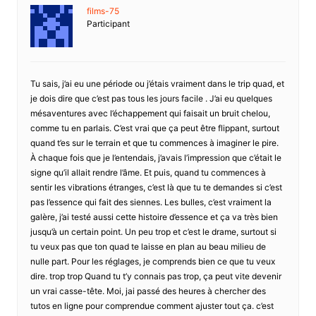
films-75
Participant
Tu sais, j’ai eu une période ou j’étais vraiment dans le trip quad, et
je dois dire que c’est pas tous les jours facile . J’ai eu quelques
mésaventures avec l’échappement qui faisait un bruit chelou,
comme tu en parlais. C’est vrai que ça peut être flippant, surtout
quand t’es sur le terrain et que tu commences à imaginer le pire.
À chaque fois que je l’entendais, j’avais l’impression que c’était le
signe qu’il allait rendre l’âme. Et puis, quand tu commences à
sentir les vibrations étranges, c’est là que tu te demandes si c’est
pas l’essence qui fait des siennes. Les bulles, c’est vraiment la
galère, j’ai testé aussi cette histoire d’essence et ça va très bien
jusqu’à un certain point. Un peu trop et c’est le drame, surtout si
tu veux pas que ton quad te laisse en plan au beau milieu de
nulle part. Pour les réglages, je comprends bien ce que tu veux
dire. trop trop Quand tu t’y connais pas trop, ça peut vite devenir
un vrai casse-tête. Moi, jai passé des heures à chercher des
tutos en ligne pour comprendue comment ajuster tout ça. c’est