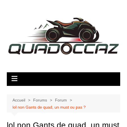
Aller
au
contenu
Accueil
Forums
Forum
lol non Gants de quad, un must ou pas ?
lol non Gants de quad, un must