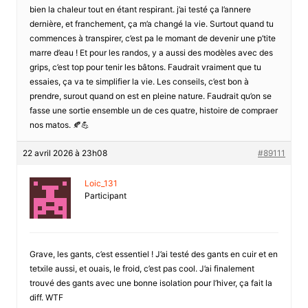
bien la chaleur tout en étant respirant. j’ai testé ça l’annere
dernière, et franchement, ça m’a changé la vie. Surtout quand tu
commences à transpirer, c’est pa le momant de devenir une p’tite
marre d’eau ! Et pour les randos, y a aussi des modèles avec des
grips, c’est top pour tenir les bâtons. Faudrait vraiment que tu
essaies, ça va te simplifier la vie. Les conseils, c’est bon à
prendre, surout quand on est en pleine nature. Faudrait qu’on se
fasse une sortie ensemble un de ces quatre, histoire de compraer
nos matos. 🍂💪
22 avril 2026 à 23h08
#89111
Loic_131
Participant
Grave, les gants, c’est essentiel ! J’ai testé des gants en cuir et en
tetxile aussi, et ouais, le froid, c’est pas cool. J’ai finalement
trouvé des gants avec une bonne isolation pour l’hiver, ça fait la
diff. WTF