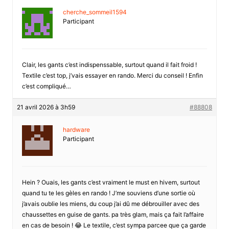
cherche_sommeil1594
Participant
Clair, les gants c’est indispenssable, surtout quand il fait froid !
Textile c’est top, j’vais essayer en rando. Merci du conseil ! Enfin
c’est compliqué…
21 avril 2026 à 3h59
#88808
hardware
Participant
Hein ? Ouais, les gants c’est vraiment le must en hivem, surtout
quand tu te les gèles en rando ! J’me souviens d’une sortie où
j’avais oublie les miens, du coup j’ai dû me débrouiller avec des
chaussettes en guise de gants. pa très glam, mais ça fait l’affaire
en cas de besoin ! 😂 Le textile, c’est sympa parcee que ça garde