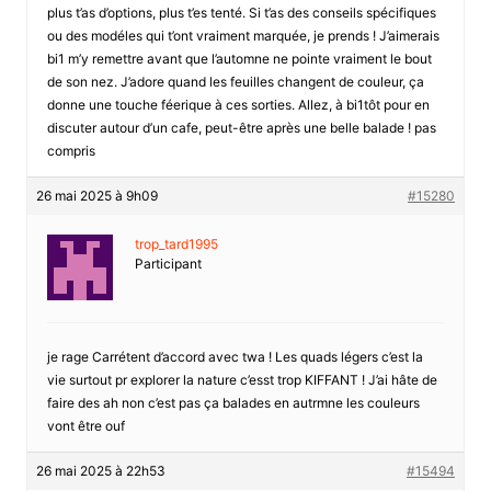
plus t’as d’options, plus t’es tenté. Si t’as des conseils spécifiques
ou des modéles qui t’ont vraiment marquée, je prends ! J’aimerais
bi1 m’y remettre avant que l’automne ne pointe vraiment le bout
de son nez. J’adore quand les feuilles changent de couleur, ça
donne une touche féerique à ces sorties. Allez, à bi1tôt pour en
discuter autour d’un cafe, peut-être après une belle balade ! pas
compris
26 mai 2025 à 9h09
#15280
trop_tard1995
Participant
je rage Carrétent d’accord avec twa ! Les quads légers c’est la
vie surtout pr explorer la nature c’esst trop KIFFANT ! J’ai hâte de
faire des ah non c’est pas ça balades en autrmne les couleurs
vont être ouf
26 mai 2025 à 22h53
#15494