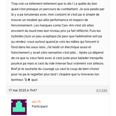
Trop vrai ce tellement tellement que tu dis ! La quête du bon
quad c’est presque un parcours du combattant. Je suis pasée par
là y a pa lonutemps avec mon conjoint et c’est pa si simple de
trouver un modele qui allie performance et respect de
l’environement. Les marques come Can-Am c’est sûr elles
envoient du lourd mes bon niveau prix ça fait réfléchir. Puis les
hybrides j’suis un peu sceptique j’ai peur que l’adrénaline soit pa
au rendez-vous surtout quand je vois les mâles qui foncent à
fond dans les sous-bois. J’ai testé un électrique aussi et
franchement y avait zéro sensation c’est plat… Après ça dépend
de ce que tu veux faire avec si cest juste pour balader tranquille
pourkoi pa mais si cest du ride intense faut vraiment voir ailleurs.
Bref je te souhaite du courage ça vaut le coup de bien choisir
pour ne pa le regretter plus tard ! J’espère que tu troiveras ton
bonheur. 🚀🌲 quoi
17 mai 2025 à 7h47
#11384
om.75
Participant