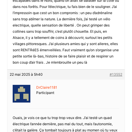
escapades dans le Nord, quand on allait se balader sur la côte ou
dans nos forêts. Pour l’électrique, tu fais bien de le souligner. J’ai
l’impressoin que cest un bon compromis : un peu d’adrénaline
sans trop abîmer la nature. La dernière fois, j’ai testé un vélo
electrique, quelle sensation de liberté . On peut grimper des
collines sans trop souffrir, c’est plutôt chouette. Et puis, en
Alsace, il y a tellement de coins à découvrir, surtout les petits
villages pittoresques. J’ai plusieurs amies qui y sont alleres, elles
sont RENTRéES émerveillées. Faut vraiment qu’on s’organise une
petite sortie là-bas, histoire de se faire plaisir et de respirer un
bon coup d’air frais . Je m’embrouille un peu là
22 mai 2025 à 5h40
#13552
DrClaire1181
Participant
Ouais, je vois ce que tu trop trop veux dire. J’ai testé un quad
électrique l’année dernière, pas mal du tout, mais l’autonomie,
c’était la galère. Ça tombait toujours à plat au momen où tu veux