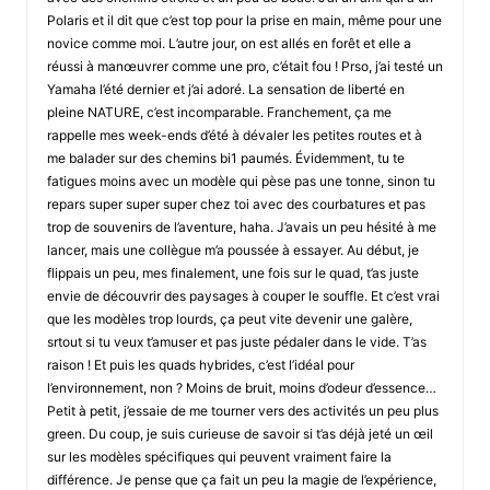
Polaris et il dit que c’est top pour la prise en main, même pour une
novice comme moi. L’autre jour, on est allés en forêt et elle a
réussi à manœuvrer comme une pro, c’était fou ! Prso, j’ai testé un
Yamaha l’été dernier et j’ai adoré. La sensation de liberté en
pleine NATURE, c’est incomparable. Franchement, ça me
rappelle mes week-ends d’été à dévaler les petites routes et à
me balader sur des chemins bi1 paumés. Évidemment, tu te
fatigues moins avec un modèle qui pèse pas une tonne, sinon tu
repars super super super chez toi avec des courbatures et pas
trop de souvenirs de l’aventure, haha. J’avais un peu hésité à me
lancer, mais une collègue m’a poussée à essayer. Au début, je
flippais un peu, mes finalement, une fois sur le quad, t’as juste
envie de découvrir des paysages à couper le souffle. Et c’est vrai
que les modèles trop lourds, ça peut vite devenir une galère,
srtout si tu veux t’amuser et pas juste pédaler dans le vide. T’as
raison ! Et puis les quads hybrides, c’est l’idéal pour
l’environnement, non ? Moins de bruit, moins d’odeur d’essence…
Petit à petit, j’essaie de me tourner vers des activités un peu plus
green. Du coup, je suis curieuse de savoir si t’as déjà jeté un œil
sur les modèles spécifiques qui peuvent vraiment faire la
différence. Je pense que ça fait un peu la magie de l’expérience,