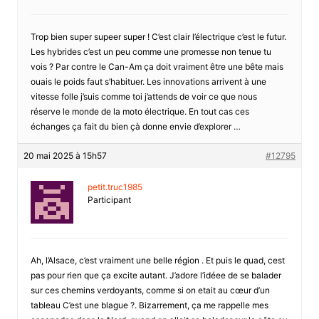
Trop bien super supeer super ! C’est clair l’électrique c’est le futur.
Les hybrides c’est un peu comme une promesse non tenue tu
vois ? Par contre le Can-Am ça doit vraiment être une bête mais
ouais le poids faut s’habituer. Les innovations arrivent à une
vitesse folle j’suis comme toi j’attends de voir ce que nous
réserve le monde de la moto électrique. En tout cas ces
échanges ça fait du bien çà donne envie d’explorer …
20 mai 2025 à 15h57
#12795
petit.truc1985
Participant
Ah, l’Alsace, c’est vraiment une belle région . Et puis le quad, cest
pas pour rien que ça excite autant. J’adore l’idéee de se balader
sur ces chemins verdoyants, comme si on etait au cœur d’un
tableau C’est une blague ?. Bizarrement, ça me rappelle mes