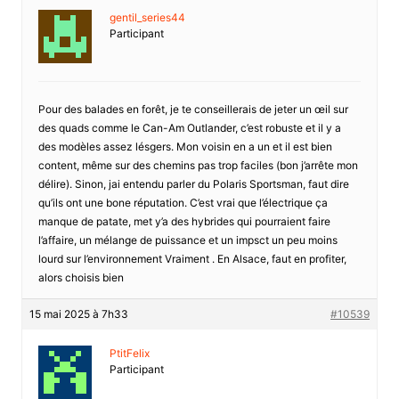
gentil_series44
Participant
Pour des balades en forêt, je te conseillerais de jeter un œil sur
des quads comme le Can-Am Outlander, c’est robuste et il y a
des modèles assez lésgers. Mon voisin en a un et il est bien
content, même sur des chemins pas trop faciles (bon j’arrête mon
délire). Sinon, jai entendu parler du Polaris Sportsman, faut dire
qu’ils ont une bone réputation. C’est vrai que l’électrique ça
manque de patate, met y’a des hybrides qui pourraient faire
l’affaire, un mélange de puissance et un impsct un peu moins
lourd sur l’environnement Vraiment . En Alsace, faut en profiter,
alors choisis bien
15 mai 2025 à 7h33
#10539
PtitFelix
Participant