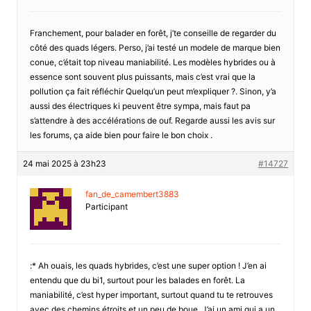
Franchement, pour balader en forêt, j’te conseille de regarder du
côté des quads légers. Perso, j’ai testé un modele de marque bien
conue, c’était top niveau maniabilité. Les modèles hybrides ou à
essence sont souvent plus puissants, mais c’est vrai que la
pollution ça fait réfléchir Quelqu’un peut m’expliquer ?. Sinon, y’a
aussi des électriques ki peuvent être sympa, mais faut pa
s’attendre à des accélérations de ouf. Regarde aussi les avis sur
les forums, ça aide bien pour faire le bon choix .
24 mai 2025 à 23h23
#14727
fan_de_camembert3883
Participant
:* Ah ouais, les quads hybrides, c’est une super option ! J’en ai
entendu que du bi1, surtout pour les balades en forêt. La
maniabilité, c’est hyper important, surtout quand tu te retrouves
avec des chemins étroits et un peu de boue. J’ai un ami qui a un