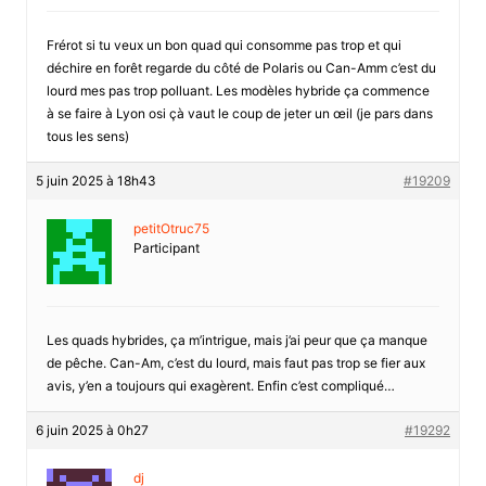
Frérot si tu veux un bon quad qui consomme pas trop et qui
déchire en forêt regarde du côté de Polaris ou Can-Amm c’est du
lourd mes pas trop polluant. Les modèles hybride ça commence
à se faire à Lyon osi çà vaut le coup de jeter un œil (je pars dans
tous les sens)
5 juin 2025 à 18h43
#19209
petitOtruc75
Participant
Les quads hybrides, ça m’intrigue, mais j’ai peur que ça manque
de pêche. Can-Am, c’est du lourd, mais faut pas trop se fier aux
avis, y’en a toujours qui exagèrent. Enfin c’est compliqué…
6 juin 2025 à 0h27
#19292
dj