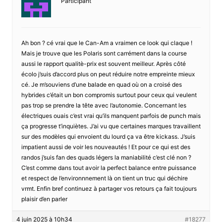
Participant
Ah bon ? cé vrai que le Can-Am a vraimen ce look qui claque !
Mais je trouve que les Polaris sont carrément dans la course
aussi le rapport qualitè-prix est souvent meilleur. Après côté
écolo j’suis d’accord plus on peut réduire notre empreinte mieux
cé. Je m’souviens d’une balade en quad où on a croisé des
hybrides c’était un bon compromis surtout pour ceux qui veulent
pas trop se prendre la tête avec l’autonomie. Concernant les
électriques ouais c’est vrai qu’ils manquent parfois de punch mais
ça progresse t’inquiètes. J’ai vu que certaines marques travaillent
sur des modèles qui envoient du lourd ça va être kickass. J’suis
impatient aussi de voir les nouveautés ! Et pour ce qui est des
randos j’suis fan des quads légers la maniabilité c’est clé non ?
C’est comme dans tout avoir la perfect balance entre puissance
et respect de l’environnnement là on tient un truc qui déchire
vrmt. Enfin bref continuez à partager vos retours ça fait toujours
plaisir d’en parler
4 juin 2025 à 10h34
#18277