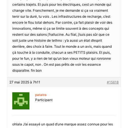
certains trajets. Et puis pour les électriques, cest un monde qui
change vite. Franchement, je me demande si ça va vraiment
tenir sur la duré, tu vois . Les infrastructures de recharge, c’est
encore le flou total dehors. Par contre, ça fait plaisir de voir des
innovations, même si ça se limite souvent à des concepts qui
restent sur des salons j’hallucine. Au fiial, j’suis pas sûr que ce
soit juste une histoire de tethno : y’a aussi un état d’esprit
derrière, des choix à faire. Tout le monde a un avis, mais quand
çà touche à la conduite, chacun a ses PETITS plaisirs. Et puis,
pour le fun, y a rien de tel qu’un bon vieux moteur qui ronronne
sous le capot, non . On est pas prêts de voir les essence
disparaître. fin bon
27 mai 2025 à 7h11
#15618
patatra
Participant
ohlala J’ai essayé un quad d’une marque assez connue pour les