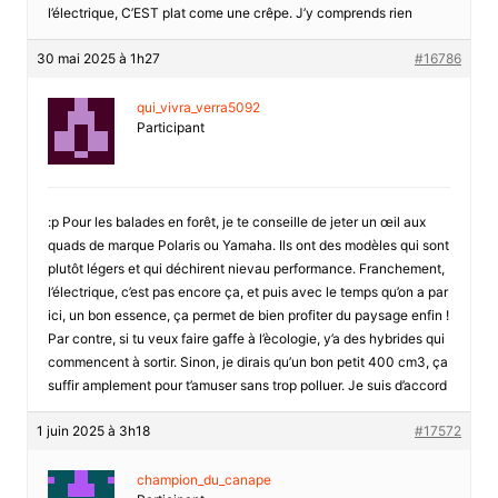
l’électrique, C’EST plat come une crêpe. J’y comprends rien
30 mai 2025 à 1h27
#16786
qui_vivra_verra5092
Participant
:p Pour les balades en forêt, je te conseille de jeter un œil aux
quads de marque Polaris ou Yamaha. Ils ont des modèles qui sont
plutôt légers et qui déchirent nievau performance. Franchement,
l’électrique, c’est pas encore ça, et puis avec le temps qu’on a par
ici, un bon essence, ça permet de bien profiter du paysage enfin !
Par contre, si tu veux faire gaffe à l’ècologie, y’a des hybrides qui
commencent à sortir. Sinon, je dirais qu’un bon petit 400 cm3, ça
suffir amplement pour t’amuser sans trop polluer. Je suis d’accord
1 juin 2025 à 3h18
#17572
champion_du_canape