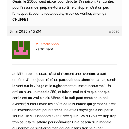
Ouais, le 250cc, cest nickel pour débuter t’as raison. Par contre,
pour l’assurance, prépare-toi à sortir le chéquier, c’est un peu
l’arnaque. Et pour la route, ouais, mieux de vérifier, sinon ça
CHUFFE !
8 mai 2025 à 15h04
#8696
MJerome6658
Participant
Je kiffe trop ! Le quad, c’est clairement une aventure à part
entière ! J’ai toujours rêvé de parcourir des chemins battus, sentir
le vent sur le visage et le rugissement du moteur sous moi. Un
ami en a un, un modèle 250, et laisse-moi te dire que chaque
sortie est un vrai plaisir. Même si le tarif peut sembler un poil
excessif, surtout avec les coûts de l’assurance qui grimpent, c’est
un investissement pour l’adrénaline et les paysages à couper le
souffle. Je suis d’accord avec l’idée qu’un 125 ou 250 cc trop trop
trop peut faire l’affaire pour démarrer. On a besoin d’un modèle
qui permet de s’initier tout en douceur sans trop se ruiner.