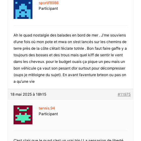
sportif8986
Participant
Ah le quad nostalgie des balades en bord de mer . J’me souviens
d’une fois où mon pote et mwa on s’est lancés sur les chemins de
terre près de la côte c’était l’éclate totnle . Bon faut faire gaffe y a
toujours des bosses et des trous mais quel kiff de sentir le vent
dans les cheveux. pour le budget ouais ça pique un peu mais un
bon véhicule ça vaut son pesant d’or surtout pour décompresser
(oups je m’éloigne du sujet). En avant l’aventure brteon ou pas on
a qu’une vie
18 mai 2025 à 18h15
#11975
tennis.94
Participant
C’est clair que le quad c’est un vrai trip ! La sensasion de liberté