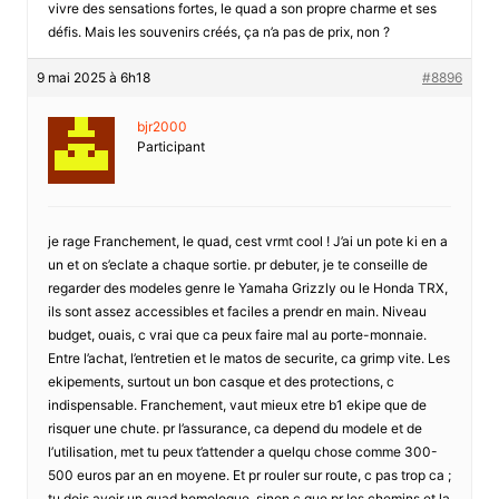
vivre des sensations fortes, le quad a son propre charme et ses
défis. Mais les souvenirs créés, ça n’a pas de prix, non ?
9 mai 2025 à 6h18
#8896
bjr2000
Participant
je rage Franchement, le quad, cest vrmt cool ! J’ai un pote ki en a
un et on s’eclate a chaque sortie. pr debuter, je te conseille de
regarder des modeles genre le Yamaha Grizzly ou le Honda TRX,
ils sont assez accessibles et faciles a prendr en main. Niveau
budget, ouais, c vrai que ca peux faire mal au porte-monnaie.
Entre l’achat, l’entretien et le matos de securite, ca grimp vite. Les
ekipements, surtout un bon casque et des protections, c
indispensable. Franchement, vaut mieux etre b1 ekipe que de
risquer une chute. pr l’assurance, ca depend du modele et de
l’utilisation, met tu peux t’attender a quelqu chose comme 300-
500 euros par an en moyene. Et pr rouler sur route, c pas trop ca ;
tu dois avoir un quad homologue, sinon c que pr les chemins et la