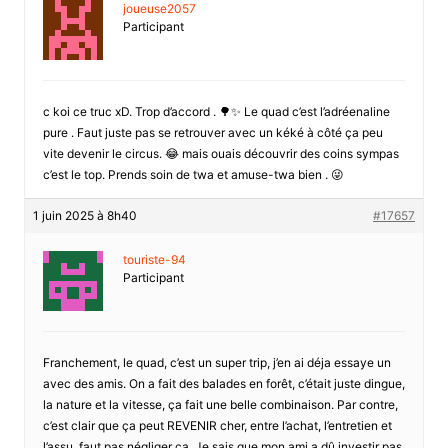
joueuse2057
Participant
c koi ce truc xD. Trop d’accord . 🌳✨ Le quad c’est l’adréenaline
pure . Faut juste pas se retrouver avec un kéké à côté ça peu
vite devenir le circus. 😂 mais ouais découvrir des coins sympas
c’est le top. Prends soin de twa et amuse-twa bien . 😜
1 juin 2025 à 8h40
#17657
touriste-94
Participant
Franchement, le quad, c’est un super trip, j’en ai déja essaye un
avec des amis. On a fait des balades en forêt, c’était juste dingue,
la nature et la vitesse, ça fait une belle combinaison. Par contre,
c’est clair que ça peut REVENIR cher, entre l’achat, l’entretien et
l’assu, faut pas négliger ça. Je sais que mon ami a dû investir pas