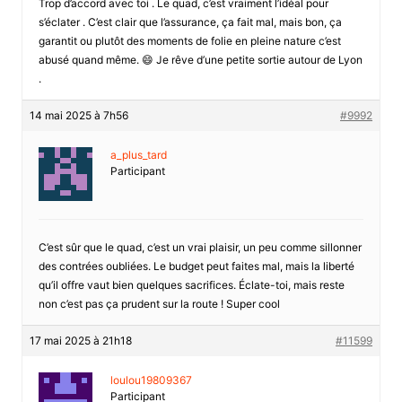
Trop d’accord avec toi . Le quad, c’est vraiment l’idéal pour
s’éclater . C’est clair que l’assurance, ça fait mal, mais bon, ça
garantit ou plutôt des moments de folie en pleine nature c’est
abusé quand même. 😄 Je rêve d’une petite sortie autour de Lyon
.
14 mai 2025 à 7h56
#9992
a_plus_tard
Participant
C’est sûr que le quad, c’est un vrai plaisir, un peu comme sillonner
des contrées oubliées. Le budget peut faites mal, mais la liberté
qu’il offre vaut bien quelques sacrifices. Éclate-toi, mais reste
non c’est pas ça prudent sur la route ! Super cool
17 mai 2025 à 21h18
#11599
loulou19809367
Participant