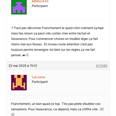
MMila7445
Participant
:* Faut pas déconner Franchement le quad c’est vraiment sympa
mais t’as raison ça peut vite coûter cher entre l’achat et
l’assurance. Pour commencer choisis un modèle léger ça fait
moins mal aux fesses . Et niveau route attention c’est pas
toujours permis renseigne-toi bien sur les règles ça me fait
penser. 🚙💨
22 mai 2025 à 7h13
#13580
LaLouise
Participant
Franchement, un bon quad ce top . T’es pas prete d’oublier ces
sensations. Pour l’assurance, ca depend, mais ca chiffre vite . 🤷‍♀️
🙂