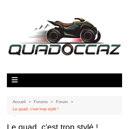
Aller
au
contenu
Accueil
Forums
Forum
Le quad, c’est trop stylé !
Le quad, c’est trop stylé !