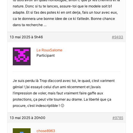
nature. Donc si tu te lances, assure-toi que le modele soit b1
adapte. Et si t’as des potes ki en ont derja, fais un tour avec eux,
ca te donnera une bonne idee de ce ki t’attedn. Bonne chance
dans ta recherche …
13 mai 2025 à 5h46
#9493
Le RouxSalome
Participant
Je suis perdu là Trop d’accord avec toi, le quad, c’est variment
génial ! j’ai essayé celui d’un ami récemment et j’avais
l’impression de voler, mais faut vraiment faire gaffe aux
protections, ça peut vite tourner au drame. La liberté que ça
procure, c’est indescriptible ! 🙁
13 mai 2025 à 20h00
#9785
chose8963