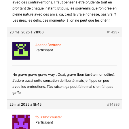
avec des contraventions. Il faut penser à être prudente tout en
profitant de chaque instant. Et puis, les souvenirs que l’on crée en
pleine nature avec des amis, ça, c’est la vraie richesse, pas vrai ?
Les rires, les défis, ces moments-là, on ne peut que les chérir.
23 mai 2025 à 21h06
#14237
JeanneBertrand
Participant
No grave grave grave way . Ouai, grave (bon j’arrête mon délire).
J’adore aussi cette sensation de liberté, mais je flippe un peu
avec les protections. T’as raison, ça peut faire mal si on fait pas
gaffe
25 mai 2025 à 8h45
#14886
fouXblockbuster
Participant