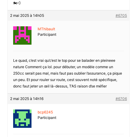
🏍️💨
2 mai 2025 à 14h05
#6705
MThibault
Participant
Le quad, c’est vrai qu’c’est le top pour se balader en pleineee
nature Comment ça lol. pour débuter, un modèle comme un
250cc serait pas mal, mais faut pas oublier l’assurance, ça pique
un peu. Et pour rouler sur route, cest souvent noté spécifique,
donc faut jeter un œil là-dessus, T’AS raison d’se méfier
2 mai 2025 à 14h16
#6706
bcp6245
Participant