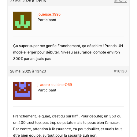
27 mai 2025 à 12h05
#15717
joueuse_1995
Participant
Ça super super me gonfle Franchemant, ça déschire ! Prends UN
modèle lerger pour débuter. Niveau assurance, compte environ
300€ par an. jsais pas
28 mai 2025 à 13h20
#16130
j_adore_cuisinerO69
Participant
Franchement, le quad, c’est du pur kiff . Pour débuter, un 350 ou
un 400 c’est top, pas trop de patate mais tu peux bien t’amuser.
Par contre, attention à l’assurance, ça peut douiller, et ouais faut
être bien équipé, surtout pour la sécurité Euh non.