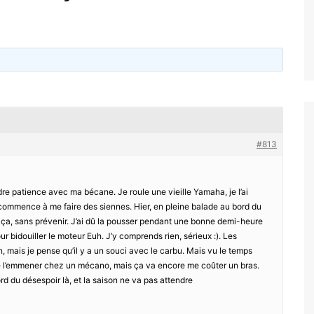
#813
rdre patience avec ma bécane. Je roule une vieille Yamaha, je l’ai
 commence à me faire des siennes. Hier, en pleine balade au bord du
ça, sans prévenir. J’ai dû la pousser pendant une bonne demi-heure
ur bidouiller le moteur Euh. J’y comprends rien, sérieux :). Les
on, mais je pense qu’il y a un souci avec le carbu. Mais vu le temps
 l’emmener chez un mécano, mais ça va encore me coûter un bras.
ord du désespoir là, et la saison ne va pas attendre