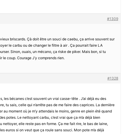
#1309
 vieux briscards. Çà doit être un souci de caebu, ça arrive souvent sur
oyer le carbu ou de changer le filtre à air . Ça pourrait faire LA
urser. Sinon, ouais, un mécano, ça riske de piker. Mais bon, si tu
oir le coup. Courage J’y comprends rien.
#1328
, les bécanes c’est souvent un vrai casse-tête . J’ai déjà eu des
e, tu sais, celle qui n’arrête pas de me faire des caprices. La dernière
rer au moment où je m’y attendais le moins, genre en plein été quand
 des potes. Le nettoyant carbu, c’est vrai que ça m’a déjà bien
 nettoyer, elle reste pas en forme. Ça me fait rire, le bas de laine,
ir les euros si on veut que ça roule sans souci. Mon pote m’a déjà