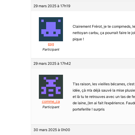
29 mars 2025 à 17h19
Clairement Frérot, je te comprneds, le
nettoyan carbu, ça pourrait faire le j
pique !
psg
Participant
29 mars 2025 à 17h42
T’as raison, les vieilles bécanes, c’es
idée, çà m’a déjà sauvé la mise plusi
et là tu te retrouves avec un tas de fe
comme_ca
de laine, j’en ai fait l’expérience. Fa
Participant
porteferille ! surpris
30 mars 2025 à 0h00