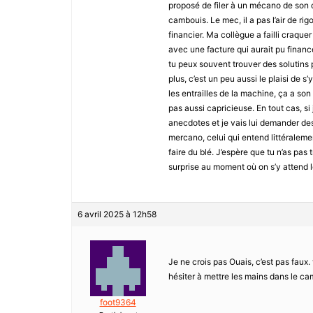
proposé de filer à un mécano de son qua
cambouis. Le mec, il a pas l’air de ri
financier. Ma collègue a failli craquer
avec une facture qui aurait pu financ
tu peux souvent trouver des solutins
plus, c’est un peu aussi le plaisi de s
les entrailles de la machine, ça a son
pas aussi capricieuse. En tout cas, s
anecdotes et je vais lui demander des
mercano, celui qui entend littéralemen
faire du blé. J’espère que tu n’as p
surprise au moment où on s’y attend 
6 avril 2025 à 12h58
Je ne crois pas Ouais, c’est pas faux. 
hésiter à mettre les mains dans le cam
foot9364