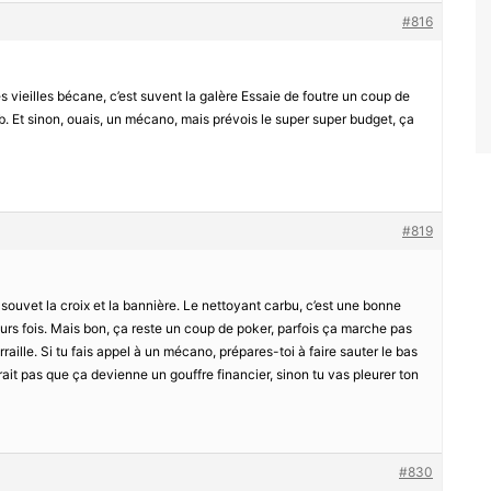
#816
s vieilles bécane, c’est suvent la galère Essaie de foutre un coup de
ob. Et sinon, ouais, un mécano, mais prévois le super super budget, ça
#819
t souvet la croix et la bannière. Le nettoyant carbu, c’est une bonne
eurs fois. Mais bon, ça reste un coup de poker, parfois ça marche pas
rraille. Si tu fais appel à un mécano, prépares-toi à faire sauter le bas
udrait pas que ça devienne un gouffre financier, sinon tu vas pleurer ton
#830