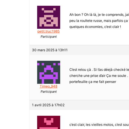
Ah bon ? Oh là là, je te comprends, ja
peu la roultete russe, mais parfois ça 
quelques économies, c’est clair !
petit.truc1985
Participant
30 mars 2025 à 13h11
C’est relou çà . Si t’as déejà checké l
cherche une prise d’air Ça me soule 
portefeuille ça me fait penser
Timeo_948
Participant
1 avril 2025 à 17h02
c’est clair, les vieilles motos, c’est 