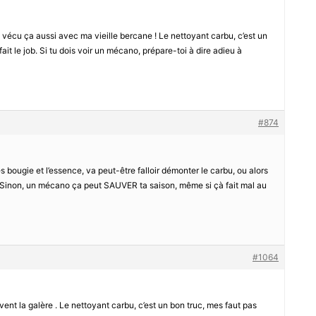
i vécu ça aussi avec ma vieille bercane ! Le nettoyant carbu, c’est un
fait le job. Si tu dois voir un mécano, prépare-toi à dire adieu à
#874
es bougie et l’essence, va peut-être falloir démonter le carbu, ou alors
. Sinon, un mécano ça peut SAUVER ta saison, même si çà fait mal au
#1064
souvent la galère . Le nettoyant carbu, c’est un bon truc, mes faut pas