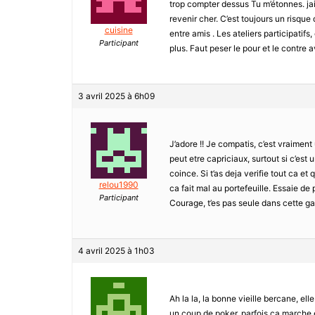
trop compter dessus Tu m’étonnes. ja
revenir cher. C’est toujours un risqu
cuisine
entre amis . Les ateliers participatif
Participant
plus. Faut peser le pour et le contre a
3 avril 2025 à 6h09
J’adore !! Je compatis, c’est vraimen
peut etre capriciaux, surtout si c’est
coince. Si t’as deja verifie tout ca e
relou1990
ca fait mal au portefeuille. Essaie de
Participant
Courage, t’es pas seule dans cette gal
4 avril 2025 à 1h03
Ah la la, la bonne vieille bercane, el
un coup de poker, parfois ça marche et