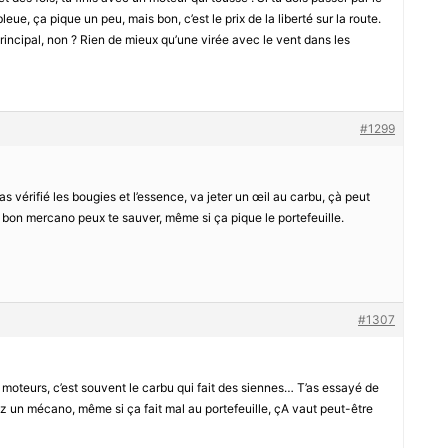
leue, ça pique un peu, mais bon, c’est le prix de la liberté sur la route.
 principal, non ? Rien de mieux qu’une virée avec le vent dans les
#1299
as vérifié les bougies et l’essence, va jeter un œil au carbu, çà peut
n bon mercano peux te sauver, même si ça pique le portefeuille.
#1307
x moteurs, c’est souvent le carbu qui fait des siennes… T’as essayé de
hez un mécano, même si ça fait mal au portefeuille, çA vaut peut-être