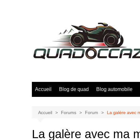
Aller
au
contenu
Accueil
Blog de quad
Blog automobile
Accueil
Forums
Forum
La galère avec m
La galère avec ma m