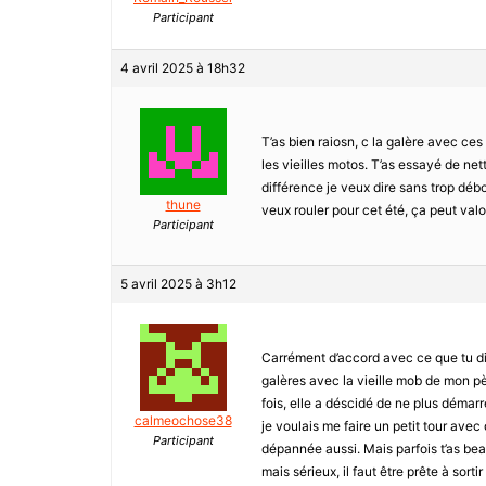
Participant
4 avril 2025 à 18h32
T’as bien raiosn, c la galère avec ces
les vieilles motos. T’as essayé de nett
différence je veux dire sans trop débo
thune
veux rouler pour cet été, ça peut val
Participant
5 avril 2025 à 3h12
Carrément d’accord avec ce que tu dis
galères avec la vieille mob de mon pèr
fois, elle a déscidé de ne plus démar
calmeochose38
je voulais me faire un petit tour avec
Participant
dépannée aussi. Mais parfois t’as beau
mais sérieux, il faut être prête à sort