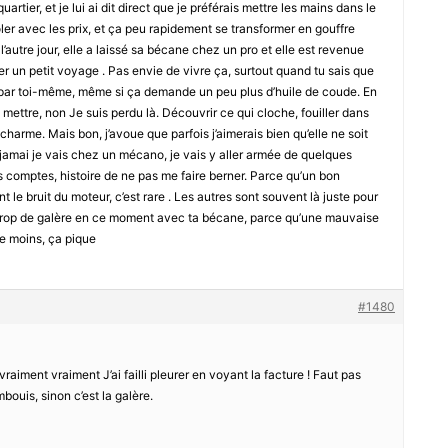
rtier, et je lui ai dit direct que je préférais mettre les mains dans le
goler avec les prix, et ça peu rapidement se transformer en gouffre
 l’autre jour, elle a laissé sa bécane chez un pro et elle est revenue
er un petit voyage . Pas envie de vivre ça, surtout quand tu sais que
 par toi-même, même si ça demande un peu plus d’huile de coude. En
’y mettre, non Je suis perdu là. Découvrir ce qui cloche, fouiller dans
 charme. Mais bon, j’avoue que parfois j’aimerais bien qu’elle ne soit
i jamai je vais chez un mécano, je vais y aller armée de quelques
 comptes, histoire de ne pas me faire berner. Parce qu’un bon
t le bruit du moteur, c’est rare . Les autres sont souvent là juste pour
as trop de galère en ce moment avec ta bécane, parce qu’une mauvaise
le moins, ça pique
#1480
vraiment vraiment J’ai failli pleurer en voyant la facture ! Faut pas
bouis, sinon c’est la galère.