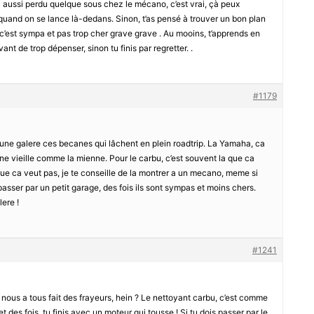
i aussi perdu quelque sous chez le mécano, c’est vrai, çà peux
e quand on se lance là-dedans. Sinon, t’as pensé à trouver un bon plan
s, c’est sympa et pas trop cher grave grave . Au mooins, t’apprends en
vant de trop dépenser, sinon tu finis par regretter. .
#1179
t une galere ces becanes qui lâchent en plein roadtrip. La Yamaha, ca
 une vieille comme la mienne. Pour le carbu, c’est souvent la que ca
t que ca veut pas, je te conseille de la montrer a un mecano, meme si
 passer par un petit garage, des fois ils sont sympas et moins chers.
ere !
#1241
le nous a tous fait des frayeurs, hein ? Le nettoyant carbu, c’est comme
 des fois, tu finis avec un moteur qui tousse ! Si tu dois passer par le