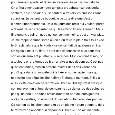
pour une escapade, et j’étais impressionnée par sa maniabilité.
On a finalement passé notre temps à crapahuter sur des petits
sentiers, et le Kodiak a su se faufiler à travers les buissons sans
sourciller. En parlant de budget, je peux te dire que c’est un
élément incontournable. On a toujours des amis qui veulent partir
à l’aventure sans regarder ce qui les attend financièrement. Mais
finalement, avoir un quad qui consomme moins, c’est un vrai plus.
Je me rappelle d’une sortie où on a dû faire le plein trois fois avec
le Grizzly, alors que le Kodiak se contentait de quelques arrêts.
On rigolait, mais au final, c’était des dépenses en plus pour des
sorties qui auraient pu être plus sereines. Mon conjoint et moi, on
a toujours pris le temps de bien analyser nos dépenses. C’est pas
qu’on est radins, mes on préfère investir dans des vacances
plutôt que dans un modèle qui fait rêver sur le papier mais qui
nécessite des béquilles financières à chaque tournant. Et il y a
aussi cette question de l’entretien. Avec le Grizzly, c’est presque
comme avoir un animal de compagnie : ça demande des soins, et
pas qu’un peu. Certaines amies m’ont fait part de leurs galères
après des sorties, où elles ont dû se débrouiller avec des pannes.
Ça n’a rien de folichon quand tu es en pleine nature et que tu dois
te retrouver à appeller un dépanneur. Avec le Kodiak, ma tante