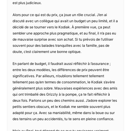
est plus judicieux.
Alors pour ce qui est du prix, ça joue un rôle crucial. J’en ai
discuté avec un collègue qui avait un budget un peu limité, et il a
décidé de se tourner vers le Kodiak. À première vue, ça peut
sembler une approche plus pragmatique, et au final, il n’a pas eu
de mauvaise surprise avec son achat. Si tu prévois de l’utiliser
souvent pour des balades tranquilles avec la famille, pas de
doute, c’est clairement une bonne optique.
En parlant de budget, il faudrait aussi réfléchir à l’assurance ;
entre les deux modèles, les différences de prix peuvent être
significatives. Par ailleurs, n’oublions tellement tellement
tellement pas qu’en termes de consommation, le Kodiak s’avère
généralement plus sobre. Mauvaises expériences avec des amis
qui ont trimballé des Grizzly à la pompe, ça te fait réfléchir à
deux fois. Parlons un peu des chemins aussi. J’adore explorer les
petits sentiers obscurs, et le Kodiak me semble souvent plus
adapté pour ça. Avec sa maniabilité, même dans la boue ou sur
des terrains un peu accidentés, tu te sens en pleine confiance.
Mais au final, tout dépend de ce que tu envisages vraiment