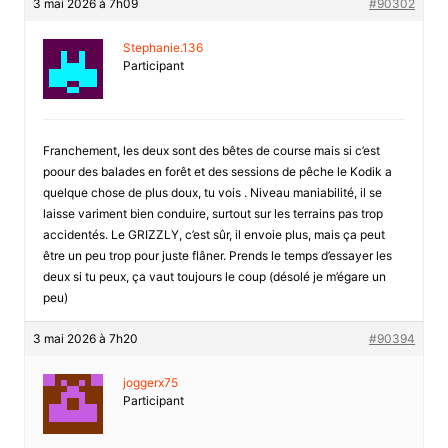
3 mai 2026 à 7h09
#90302
Stephanie.136
Participant
Franchement, les deux sont des bêtes de course mais si c’est
poour des balades en forêt et des sessions de pêche le Kodik a
quelque chose de plus doux, tu vois . Niveau maniabilité, il se
laisse variment bien conduire, surtout sur les terrains pas trop
accidentés. Le GRIZZLY, c’est sûr, il envoie plus, mais ça peut
être un peu trop pour juste flâner. Prends le temps d’essayer les
deux si tu peux, ça vaut toujours le coup (désolé je m’égare un
peu)
3 mai 2026 à 7h20
#90394
joggerx75
Participant