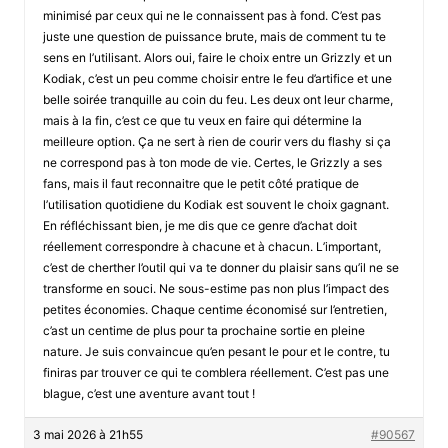
minimisé par ceux qui ne le connaissent pas à fond. C’est pas
juste une question de puissance brute, mais de comment tu te
sens en l’utilisant. Alors oui, faire le choix entre un Grizzly et un
Kodiak, c’est un peu comme choisir entre le feu d’artifice et une
belle soirée tranquille au coin du feu. Les deux ont leur charme,
mais à la fin, c’est ce que tu veux en faire qui détermine la
meilleure option. Ça ne sert à rien de courir vers du flashy si ça
ne correspond pas à ton mode de vie. Certes, le Grizzly a ses
fans, mais il faut reconnaitre que le petit côté pratique de
l’utilisation quotidiene du Kodiak est souvent le choix gagnant.
En réfléchissant bien, je me dis que ce genre d’achat doit
réellement correspondre à chacune et à chacun. L’important,
c’est de cherther l’outil qui va te donner du plaisir sans qu’il ne se
transforme en souci. Ne sous-estime pas non plus l’impact des
petites économies. Chaque centime économisé sur l’entretien,
c’ast un centime de plus pour ta prochaine sortie en pleine
nature. Je suis convaincue qu’en pesant le pour et le contre, tu
finiras par trouver ce qui te comblera réellement. C’est pas une
blague, c’est une aventure avant tout !
3 mai 2026 à 21h55
#90567