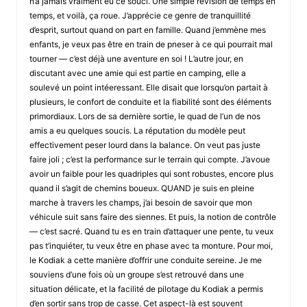
n’a jamais vraiment eu ce souci. Une simple révision de temps en
temps, et voilà, ça roue. J’apprécie ce genre de tranquillité
d’esprit, surtout quand on part en famille. Quand j’emmène mes
enfants, je veux pas être en train de pneser à ce qui pourrait mal
tourner — c’est déjà une aventure en soi ! L’autre jour, en
discutant avec une amie qui est partie en camping, elle a
soulevé un point intéeressant. Elle disait que lorsqu’on partait à
plusieurs, le confort de conduite et la fiabilité sont des éléments
primordiaux. Lors de sa dernière sortie, le quad de l’un de nos
amis a eu quelques soucis. La réputation du modèle peut
effectivement peser lourd dans la balance. On veut pas juste
faire joli ; c’est la performance sur le terrain qui compte. J’avoue
avoir un faible pour les quadriples qui sont robustes, encore plus
quand il s’agit de chemins boueux. QUAND je suis en pleine
marche à travers les champs, j’ai besoin de savoir que mon
véhicule suit sans faire des siennes. Et puis, la notion de contrôle
— c’est sacré. Quand tu es en train d’attaquer une pente, tu veux
pas t’inquiéter, tu veux être en phase avec ta monture. Pour moi,
le Kodiak a cette manière d’offrir une conduite sereine. Je me
souviens d’une fois où un groupe s’est retrouvé dans une
situation délicate, et la facilité de pilotage du Kodiak a permis
d’en sortir sans trop de casse. Cet aspect-là est souvent