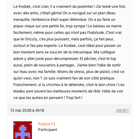
Le Kodiak, c’est clair, il a vraiment du poetntiel ! J’ai testé une fois
avec des amis, c’était génial On a navigué sur un plan d’eau
tranquille, l’ambiance était super détendue. On a pu faire un
pique-nique sur une petite île, trop sympa ! Le bateau se manie
facilement, même pour celles qui n’ont pas l’habitude. C’est vrai
que le Grizzly, c’es plus puissant, mais parfois, ça fait peur,
surtout si t’es pas experte. Le Kodiak, cest idéal pour passer un
bon moment sans se soucier de la mécanique. Ma collègue
adore y aller juste pour décompresser. Et pêcher, c’est le top
aussi, plein de souvenirs à partager.. J’aime bien l’idée de sortir
sur l’eau avec ma famille. Moins de stress, plus de plaisir, c’est ce
qu’on veut, non ? Je suis vraiment fan de son côté pratique.
Franchement, si tu chrches à te détendre, c’est le bon choix ! Les
blades sont sovent les meilleures moments de l’ètè. Hâte de voir
ce que les autres en pensent ! Trop fort !
12 mai 2026 à 4h19
#91911
Patrick73
Participant