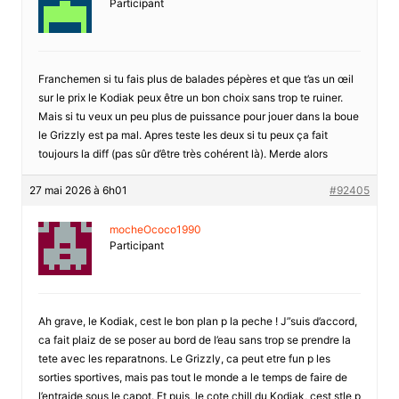
Participant
Franchemen si tu fais plus de balades pépères et que t’as un œil
sur le prix le Kodiak peux être un bon choix sans trop te ruiner.
Mais si tu veux un peu plus de puissance pour jouer dans la boue
le Grizzly est pa mal. Apres teste les deux si tu peux ça fait
toujours la diff (pas sûr d’être très cohérent là). Merde alors
27 mai 2026 à 6h01
#92405
mocheOcoco1990
Participant
Ah grave, le Kodiak, cest le bon plan p la peche ! J”suis d’accord,
ca fait plaiz de se poser au bord de l’eau sans trop se prendre la
tete avec les reparatnons. Le Grizzly, ca peut etre fun p les
sorties sportives, mais pas tout le monde a le temps de faire de
l’entraide sous le capot. Et puis, le cote chill du Kodiak, cest stle p