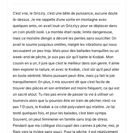
C’est vrai, le Grizzly, c’est une bête de puissance, aucune doute
là-dessus. Je me rappelle d’une sortie en montagne avec
quelques amis, on avait loué un Grizzlyy pour se déplacer dans
un coin plutôt isolé. La montée était raide, limite dangereuse,
mais ce monstre d’engin a dévoré les pentes sans sourciller. On
avait le sourire jusqu’aux oreilles, malgré les vibrations qui nous
secouaient un peu trop. Mais pour des ballades tranquilles ou un
week-end de pêche, je suis pas sûr qu’il batte le Kodiak. Mon
cousin en a un, il jure que c’est le meilleur dans son genre. Il aime
bien explorer la nature, et avec le Kodiak, c’est sûr qu’il peut aller
en toute sérénité. Moins puissant peut-être, mais ça fait le job
tranquillement. En plus, il m’a souvent dit que c’est facile de
trouver des pièces et son entretien est moins fréquent, ce qui est
un sacré atout. Tu n’as pas envie de passer ta vie à utiliser un
tournevis alors que tu pourrais être en train de pêcher, n’est-ce
pas ? Et puis, le Kodiak a ce côté polyvalent qui m’attire. Je l’ai
testé quelques fois, et pour les balades, c’est bien sympa.
Souvent, on peut l’emmener en famille sans trop de stress.
Pendant que ma collègue s’occupait des cannes à pêche, moi, je
filais vers la rivière sans souci. Pour la pêche, il est relativement