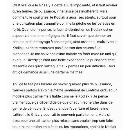
C’est vrai que le Grizzly a cette allure imposante, et il faut avouer
qu’en termes de puissance, il ne laisse pas indifférent. Mais
comme tu le soulignes, le Kodiak a aussi ses atouts, surtout pour
une utilisation plus tranquille comme la pêche ou les balades en
forêt. Quand on y pense, la facilité d’entretien du Kodiak est un
aspect vraiment non négligeable. Il faut savoir que donner un
bon coup de nettoyage à ces engins, c’est essentiel, mais avec le
Kodiak, tu ne te retrouves pas à passer des heures à le
bichonner. Je me souviens d’une balade en forêt avec un ami qui
avait un Grizzly ; c’était une belle expérience, la puissance s’est
ressentie dès qu’on s’attaquait aux pentes un peu difficiles. Ceci
dit, ça demande aussi une certaine maîtrise.
Toi, ça te fait pas bizarre de savoir qu’avec plus de puissance,
t’arrives parfois à avoir le même sentiment de contrôle qu’avec un
modèle plus calme mais fiable comme le Kodiak ? Je pense
vraiment que ça dépend de ce que chacun recherche dans ce
genre de véhicule. Si c’est vrai que l’aventure et l’adrénaline
t’attirent, le Grizzly pourrait te convenir parfaitement. Mais si
c’est pour une utilisation plus relaxe, sans vouloir trop s’en faire
pour l’alimentation en pièces ou les réparations, choisir le Kodiak