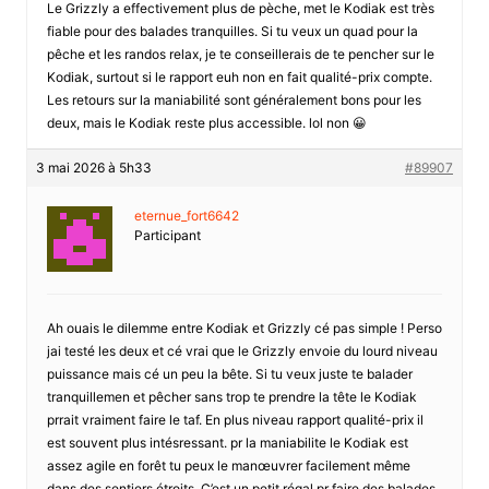
Le Grizzly a effectivement plus de pèche, met le Kodiak est très
fiable pour des balades tranquilles. Si tu veux un quad pour la
pêche et les randos relax, je te conseillerais de te pencher sur le
Kodiak, surtout si le rapport euh non en fait qualité-prix compte.
Les retours sur la maniabilité sont généralement bons pour les
deux, mais le Kodiak reste plus accessible. lol non 😀
3 mai 2026 à 5h33
#89907
eternue_fort6642
Participant
Ah ouais le dilemme entre Kodiak et Grizzly cé pas simple ! Perso
jai testé les deux et cé vrai que le Grizzly envoie du lourd niveau
puissance mais cé un peu la bête. Si tu veux juste te balader
tranquillemen et pêcher sans trop te prendre la tête le Kodiak
prrait vraiment faire le taf. En plus niveau rapport qualité-prix il
est souvent plus intésressant. pr la maniabilite le Kodiak est
assez agile en forêt tu peux le manœuvrer facilement même
dans des sentiers étroits. C’est un petit régal pr faire des balades