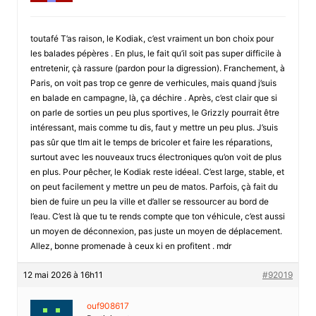
toutafé T’as raison, le Kodiak, c’est vraiment un bon choix pour
les balades pépères . En plus, le fait qu’il soit pas super difficile à
entretenir, çà rassure (pardon pour la digression). Franchement, à
Paris, on voit pas trop ce genre de verhicules, mais quand j’suis
en balade en campagne, là, ça déchire . Après, c’est clair que si
on parle de sorties un peu plus sportives, le Grizzly pourrait être
intéressant, mais comme tu dis, faut y mettre un peu plus. J’suis
pas sûr que tlm ait le temps de bricoler et faire les réparations,
surtout avec les nouveaux trucs électroniques qu’on voit de plus
en plus. Pour pêcher, le Kodiak reste idéeal. C’est large, stable, et
on peut facilement y mettre un peu de matos. Parfois, çà fait du
bien de fuire un peu la ville et d’aller se ressourcer au bord de
l’eau. C’est là que tu te rends compte que ton véhicule, c’est aussi
un moyen de déconnexion, pas juste un moyen de déplacement.
Allez, bonne promenade à ceux ki en profitent . mdr
12 mai 2026 à 16h11
#92019
ouf908617