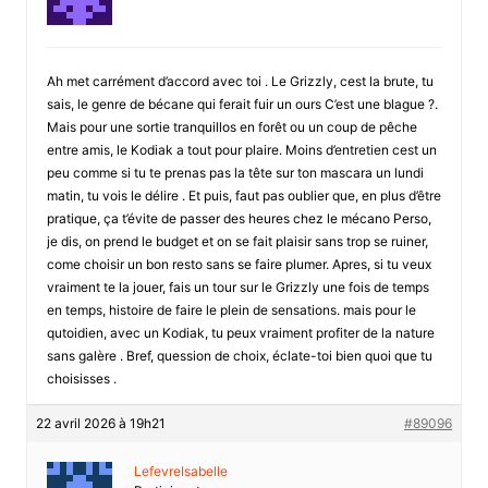
Ah met carrément d’accord avec toi . Le Grizzly, cest la brute, tu
sais, le genre de bécane qui ferait fuir un ours C’est une blague ?.
Mais pour une sortie tranquillos en forêt ou un coup de pêche
entre amis, le Kodiak a tout pour plaire. Moins d’entretien cest un
peu comme si tu te prenas pas la tête sur ton mascara un lundi
matin, tu vois le délire . Et puis, faut pas oublier que, en plus d’être
pratique, ça t’évite de passer des heures chez le mécano Perso,
je dis, on prend le budget et on se fait plaisir sans trop se ruiner,
come choisir un bon resto sans se faire plumer. Apres, si tu veux
vraiment te la jouer, fais un tour sur le Grizzly une fois de temps
en temps, histoire de faire le plein de sensations. mais pour le
qutoidien, avec un Kodiak, tu peux vraiment profiter de la nature
sans galère . Bref, quession de choix, éclate-toi bien quoi que tu
choisisses .
22 avril 2026 à 19h21
#89096
LefevreIsabelle