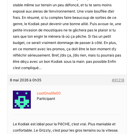
stable même sur terrain un peu défoncé, et tu te sens moins
exposé aux aleras de l’environnement. Une vraie bouffée d’air
frais. En résumé, si tu comptes faire beaucoup de sorties de ce
genre, le Kodiak peut devenir une bonne allié. Puis avoue-le, une
petite invasion de moustiques ne te gâchera pas le plaisir si tu
sais que ton engin te mènera là où ça pêche. Si t’as un petit
budget, ce serait vraiment dommage de passer à côté. En plus,
en ce moment avec les promos, ça doit être le bon moment d’y
réfléchir sérieusement. Bref, j’dis ça, j’dis rien, mais tu pourrais pas
être déçu avec un bon Kodiak sous la main. pas possible Enfin
c’est compliqué…
8 mai 2026 à 0h35
#91218
coolOnolife00
Participant
Le Kodiak est idéal pour la PêCHE, c’est vrai. Plus maniable et
confortable. Le Grizzly, c’est pour les gros terrains ou la vitesse.