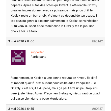
pépères. Après si t’as des potes qui kiffent le off-road le Grizzly
prea les impressionner avec sa puissance mais pr du chill le
Kodiak reste un bon choix. Vraiment ça dépend de ton usage. Si
t’es plus du genre à explorer calmement le Kodiak sans héesiter.
Si tu veux du sport et de l’adrénaline le Grizzly fait le job. Bon
choix à toi ! cé faux
3 mai 2026 à 6h00
#90142
supporter
Participant
Franchement, le Kodiak a une bonne réputation niveau fiabilité
et rapport qualité-prix, surtout pour les balades tranquilles . Le
Grizzly, c’est sûr, il a du peps, mais ça peut être un peu trop si tu
veux juste flâner. Après, t’façon en Bretagne, mieux vaut un quad
qui passe bien dans la boue Merde alors.
3 mai 2026 à 6h55
#90187