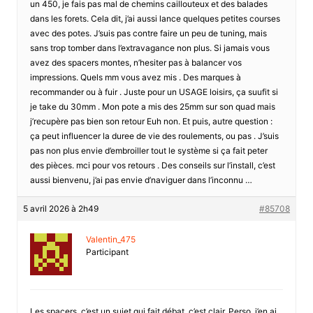
un 450, je fais pas mal de chemins caillouteux et des balades
dans les forets. Cela dit, j’ai aussi lance quelques petites courses
avec des potes. J’suis pas contre faire un peu de tuning, mais
sans trop tomber dans l’extravagance non plus. Si jamais vous
avez des spacers montes, n’hesiter pas à balancer vos
impressions. Quels mm vous avez mis . Des marques à
recommander ou à fuir . Juste pour un USAGE loisirs, ça suufit si
je take du 30mm . Mon pote a mis des 25mm sur son quad mais
j’recupère pas bien son retour Euh non. Et puis, autre question :
ça peut influencer la duree de vie des roulements, ou pas . J’suis
pas non plus envie d’embroiller tout le système si ça fait peter
des pièces. mci pour vos retours . Des conseils sur l’install, c’est
aussi bienvenu, j’ai pas envie d’naviguer dans l’inconnu …
5 avril 2026 à 2h49
#85708
Valentin_475
Participant
Les spacers, c’est un sujet qui fait débat, c’est clair. Perso, j’en ai