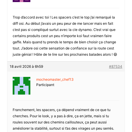
Trop d’accord avec toi ! Les spacers c’est le top j’ai remarqué la
diff osi. Au début j’avais un peu peur de me lancer mais en fait
c’est pas si compliqué surtut avec la cle dynamo. C’est vrai que
certains produits cest un peu n’importe koi faut vraimen faire
gaffe. Mais quand tu prends le temps de bien choisir ça change
tout. J’adore osi cette sensation de confiance sur la route cest
juste génial ! Hâte de te lire sur tes prochaines balades alors ! 😄
18 avril 2026 à 6h59
#87534
mocheomaster_chef13
Participant
Franchement, les spacers, ça dépend vraiment de ce que tu
cherches. Pour le look, y a pas à dire, ça en jette, mais si tu
roules souvent sur des chemins caillouteux, ça peut aussi
amésliorer la stabilité, surtout si t’as des virages un peu serrés.