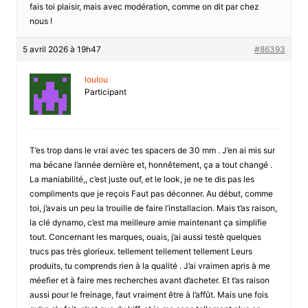
fais toi plaisir, mais avec modération, comme on dit par chez
nous !
5 avril 2026 à 19h47
#86393
loulou
Participant
T’es trop dans le vrai avec tes spacers de 30 mm . J’en ai mis sur
ma bécane l’année dernière et, honnêtement, ça a tout changé .
La maniabilité,, c’est juste ouf, et le look, je ne te dis pas les
compliments que je reçois Faut pas déconner. Au début, comme
toi, j’avais un peu la trouille de faire l’installacion. Mais t’as raison,
la clé dynamo, c’est ma meilleure amie maintenant ça simplifie
tout. Concernant les marques, ouais, j’ai aussi testè quelques
trucs pas très glorieux. tellement tellement tellement Leurs
produits, tu comprends rien à la qualité . J’ai vraimen apris à me
méefier et à faire mes recherches avant d’acheter. Et t’as raison
aussi pour le freinage, faut vraiment être à l’affût. Mais une fois