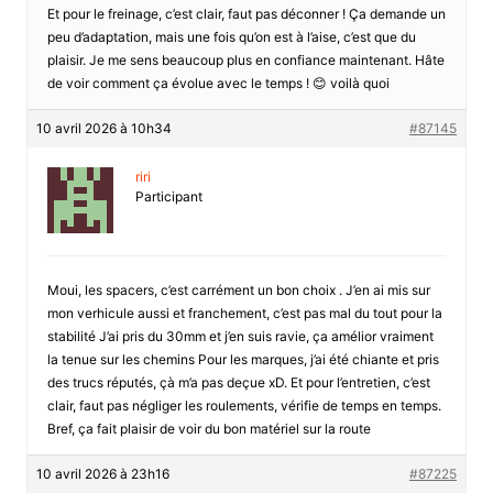
Et pour le freinage, c’est clair, faut pas déconner ! Ça demande un
peu d’adaptation, mais une fois qu’on est à l’aise, c’est que du
plaisir. Je me sens beaucoup plus en confiance maintenant. Hâte
de voir comment ça évolue avec le temps ! 😊 voilà quoi
10 avril 2026 à 10h34
#87145
riri
Participant
Moui, les spacers, c’est carrément un bon choix . J’en ai mis sur
mon verhicule aussi et franchement, c’est pas mal du tout pour la
stabilité J’ai pris du 30mm et j’en suis ravie, ça amélior vraiment
la tenue sur les chemins Pour les marques, j’ai été chiante et pris
des trucs réputés, çà m’a pas deçue xD. Et pour l’entretien, c’est
clair, faut pas négliger les roulements, vérifie de temps en temps.
Bref, ça fait plaisir de voir du bon matériel sur la route
10 avril 2026 à 23h16
#87225