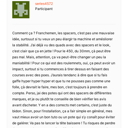
series4572
Participant
Comment ça ? Franchemen, les spacers, c’est pas une mauvaise
idée, surtouut si tu veux un peu élargir ta machine et amésliorer
la stabilité. J’ai déjà vu des quads avec des spacers et le look,
c’est clair que ça en jette ! Pour le 450, du 30mm, çà peut être
pas mal. Mais, attention, ça va peut-être changer un peu la
maniabilité ! Pour ce qui est des roulemnets, oui, ça peut avoir un
impact, surtout si tu commences à tirer dessus en faisant des
courses avec des poes. J’aurais tendanc à dire que si tu fais
gaffe hyper hyper hyper et que tu ne pousses pas comme une
folle, çà devrait le faire, mes bon, c’est toujours à prendre en
compte. Perso, jai des potes qui ont des spacers de différentes
marques, et je ou plutôt te conseille de bien vérifier les avis
avant d’acheter. Y en a des corrects met certains, c’est juste du
bidon. Sinon, pour l’installation, ça a l’air simple en général, mes
vaut mieux avoir un bon tuto ou un pote qui s’y conaît pour éviter
de galérer. Va pas te lancer la tête baissere ! Tu risques de perdre