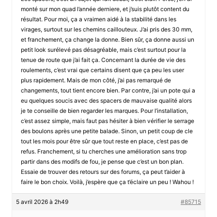
monté sur mon quad l’année derniere, et j’suis plutôt content du
résultat. Pour moi, ça a vraimen aidé à la stabilité dans les
virages, surtout sur les chemins caillouteux. J’ai pris des 30 mm,
et franchement, ça change la donne. Bien sûr, ça donne aussi un
petit look surélevé pas désagréable, mais c’est surtout pour la
tenue de route que j’ai fait ça. Concernant la durée de vie des
roulements, c’est vrai que certains disent que ça peu les user
plus rapidement. Mais de mon côté, j’ai pas remarqué de
changements, tout tient encore bien. Par contre, j’ai un pote qui a
eu quelques soucis avec des spacers de mauvaise qualité alors
je te conseille de bien regarder les marques. Pour l’installation,
c’est assez simple, mais faut pas hésiter à bien vérifier le serrage
des boulons après une petite balade. Sinon, un petit coup de cle
tout les mois pour être sûr que tout reste en place, c’est pas de
refus. Franchement, si tu cherches une amélioration sans trop
partir dans des modifs de fou, je pense que c’est un bon plan.
Essaie de trouver des retours sur des forums, ça peut t’aider à
faire le bon choix. Voilà, j’espère que ça t’éclaire un peu ! Wahou !
5 avril 2026 à 2h49
#85715