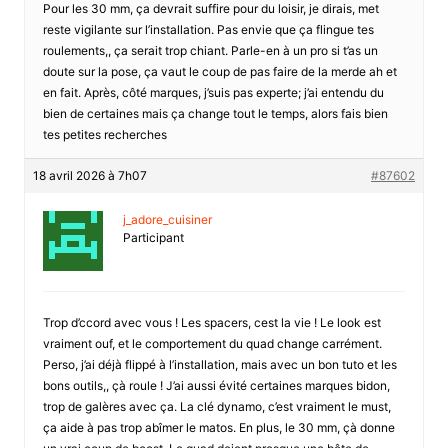
Pour les 30 mm, ça devrait suffire pour du loisir, je dirais, met
reste vigilante sur l’installation. Pas envie que ça flingue tes
roulements,, ça serait trop chiant. Parle-en à un pro si t’as un
doute sur la pose, ça vaut le coup de pas faire de la merde ah et
en fait. Après, côté marques, j’suis pas experte; j’ai entendu du
bien de certaines mais ça change tout le temps, alors fais bien
tes petites recherches
18 avril 2026 à 7h07
#87602
j_adore_cuisiner
Participant
Trop d’ccord avec vous ! Les spacers, cest la vie ! Le look est
vraiment ouf, et le comportement du quad change carrément.
Perso, j’ai déjà flippé à l’installation, mais avec un bon tuto et les
bons outils,, çà roule ! J’ai aussi évité certaines marques bidon,
trop de galères avec ça. La clé dynamo, c’est vraiment le must,
ça aide à pas trop abîmer le matos. En plus, le 30 mm, çà donne