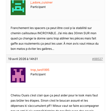
j_adore_cuisiner
Participant
Franchement les spacers ça peut être cool p la stabilité sur
chemin caillouteux INCROYABLE. J’ai mis des 30mm SUR mon
quad ça change la donne sans trop abîmer les pièces mais fait
gaffe aux roulements ça peut les user. À mon avis vaut mieux du
bon matos p éviter les galères…
19 avril 2026 à 14h31
#88527
trop_tard1995
Participant
Chelou Ouais c’est clair que ça peut aider pour le look mais faut
pas brûler les étapes. Sinon c’est le boucan assuré et les
dépenses ki s’accumulent pff ! Mieux vaut se faire accompagner
par un ami ki s’y connaît histoire de pas finir avec des soucis