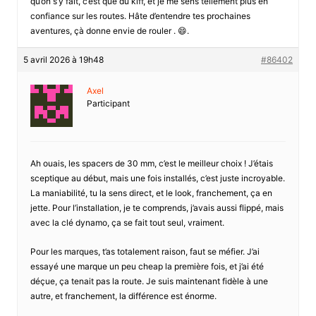
qu’on s’y fait, c’est que du kiff, et je me sens tellement plus en
confiance sur les routes. Hâte d’entendre tes prochaines
aventures, çà donne envie de rouler . 😄.
5 avril 2026 à 19h48
#86402
Axel
Participant
Ah ouais, les spacers de 30 mm, c’est le meilleur choix ! J’étais
sceptique au début, mais une fois installés, c’est juste incroyable.
La maniabilité, tu la sens direct, et le look, franchement, ça en
jette. Pour l’installation, je te comprends, j’avais aussi flippé, mais
avec la clé dynamo, ça se fait tout seul, vraiment.
Pour les marques, t’as totalement raison, faut se méfier. J’ai
essayé une marque un peu cheap la première fois, et j’ai été
déçue, ça tenait pas la route. Je suis maintenant fidèle à une
autre, et franchement, la différence est énorme.