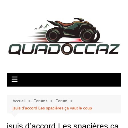
Aller
au
contenu
Accueil
Forums
Forum
jsuis d’accord Les spacières ça vaut le coup
jsuis d’accord Les spacières ça