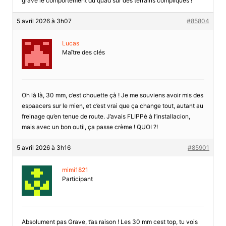
grave le comportement du quad sur des terrains compliqués !
5 avril 2026 à 3h07
#85804
Lucas
Maître des clés
Oh là là, 30 mm, c’est chouette çà ! Je me souviens avoir mis des
espaacers sur le mien, et c’est vrai que ça change tout, autant au
freinage qu’en tenue de route. J’avais FLIPPè à l’installacion,
mais avec un bon outil, ça passe crème ! QUOI ?!
5 avril 2026 à 3h16
#85901
mimi1821
Participant
Absolument pas Grave, t’as raison ! Les 30 mm cest top, tu vois