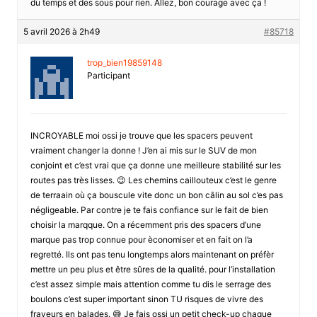
du temps et des sous pour rien. Allez, bon courage avec ça !
5 avril 2026 à 2h49
#85718
trop_bien19859148
Participant
INCROYABLE moi ossi je trouve que les spacers peuvent
vraiment changer la donne ! J’en ai mis sur le SUV de mon
conjoint et c’est vrai que ça donne une meilleure stabilité sur les
routes pas très lisses. 😉 Les chemins caillouteux c’est le genre
de terraain où ça bouscule vite donc un bon câlin au sol c’es pas
négligeable. Par contre je te fais confiance sur le fait de bien
choisir la marqque. On a récemment pris des spacers d’une
marque pas trop connue pour èconomiser et en fait on l’a
regretté. Ils ont pas tenu longtemps alors maintenant on préfèr
mettre un peu plus et être sûres de la qualité. pour l’installation
c’est assez simple mais attention comme tu dis le serrage des
boulons c’est super important sinon TU risques de vivre des
frayeurs en balades. 😅 Je fais ossi un petit check-up chaque