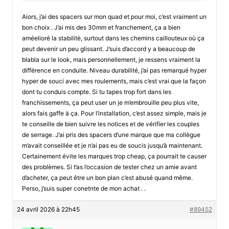
Aiors, j’ai des spacers sur mon quad et pour moi, c’est vraiment un
bon choix . J’ai mis des 30mm et franchement, ça a bien
améelioré la stabilitè, surtout dans les chemins caillouteux où ça
peut devenir un peu glissant. J’suis d’accord y a beaucoup de
blabla sur le look, mais personnellement, je ressens vraiment la
différence en conduite. Niveau durabilité, j’ai pas remarqué hyper
hyper de souci avec mes roulements, mais c’est vrai que la façon
dont tu conduis compte. Si tu tapes trop fort dans les
franchissements, ça peut user un je m’embrouille peu plus vite,
alors fais gaffe à ça. Pour l’installation, c’est assez simple, mais je
te conseille de bien suivre les notices et de vérifier les couples
de serrage. J’ai pris des spacers d’une marque que ma collègue
m’avait conseillée et je n’ai pas eu de soucis jusqu’à maintenant.
Certainement évite les marques trop cheap, ça pourrait te causer
des problèmes. Si t’as l’occasion de tester chez un amie avant
d’acheter, ça peut être un bon plan c’est abusé quand même.
Perso, j’suis super conetnte de mon achat . .
24 avril 2026 à 22h45
#89452