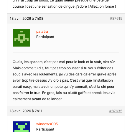
un vrai coup de boost. Le quad deient presque une bête de
course ! cest une sensation de dingue, j’adore ! Allez, on fonce !
18 avril 2026 à 7h08
#87615
patatra
Participant
Ouais, les spacers, c’est pas mal pour le look et la stab, c’es sûr.
Mais comme tu dis, faut pas trop pousser si tu veux éviter des
soucis avec les roulements. jai vu des gars galerrer grave après
avoir trop tire dessus J’y crois pas. C’est vrai que l’installasion
paraît easy, mais avoir un pote qui s’y connaît, c’est la clé pour
pas foirrer le truc. En gros, fais ou plutôt gaffe et check les avis
calmement avant de te lancer .
18 avril 2026 à 7h11
#87635
windowsO95
Participant