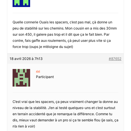
Quelle connerie Ouais les spacers, c’est pas mal, çà donne un
peu de stabilité sur les chemins. Mon cousin en a mis des 30mm
sur son 450, il galere pas trop et il dit que ça le fait bien. Par
contre, fais gaffe aux roulements, çà peut user plus vite si ça
force trop (oups je m’éloigne du sujet)
18 avril 2026 à 7h13
#87652
riri
Participant
C’est vrai que les spacers, ça peux vraiment changer la donne au
niveau de la stabilitè. J’en ai testé quelques-uns et c’est surtout
en terrain accidenté que je remarque la différence. Comme tu
dis, mieux vaut demander à un pro si ça te semble flou (je sais, ça
n’a rien à voir)