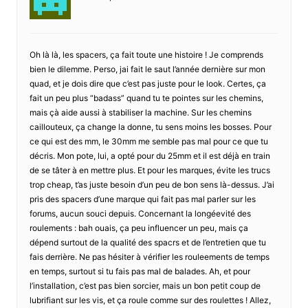
Oh là là, les spacers, ça fait toute une histoire ! Je comprends
bien le dilemme. Perso, jai fait le saut l’année dernière sur mon
quad, et je dois dire que c’est pas juste pour le look. Certes, ça
fait un peu plus “badass” quand tu te pointes sur les chemins,
mais çà aide aussi à stabiliser la machine. Sur les chemins
caillouteux, ça change la donne, tu sens moins les bosses. Pour
ce qui est des mm, le 30mm me semble pas mal pour ce que tu
décris. Mon pote, lui, a opté pour du 25mm et il est déjà en train
de se tâter à en mettre plus. Et pour les marques, évite les trucs
trop cheap, t’as juste besoin d’un peu de bon sens là-dessus. J’ai
pris des spacers d’une marque qui fait pas mal parler sur les
forums, aucun souci depuis. Concernant la longéevité des
roulements : bah ouais, ça peu influencer un peu, mais ça
dépend surtout de la qualité des spacrs et de l’entretien que tu
fais derrière. Ne pas hésiter à vérifier les rouleements de temps
en temps, surtout si tu fais pas mal de balades. Ah, et pour
l’installation, c’est pas bien sorcier, mais un bon petit coup de
lubrifiant sur les vis, et ça roule comme sur des roulettes ! Allez,