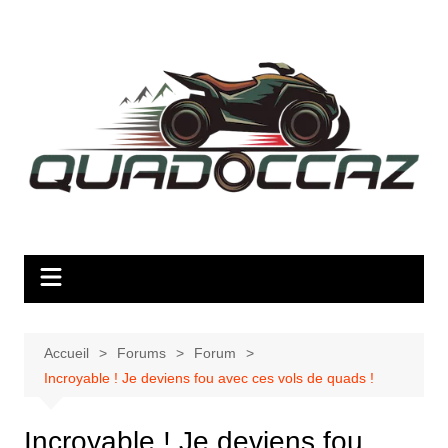
Aller
au
contenu
Accueil
Forums
Forum
Incroyable ! Je deviens fou avec ces vols de quads !
Incroyable ! Je deviens fou