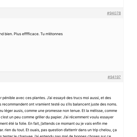
#94078
nd bien. Plus efffficace. Tu m’étonnes
#94197
pénible avec ces plantes. J’ai essayé des trucs moi aussi, et des
es recommandent ont vramient testé ou s’ils balancent juste des noms.
 peu léger ausis, comme une promesse non tenue. Et la mélisse, comme
t, c’est un peu comme griller du papier. J’ai récemment voulu essayer
ment été la folie. En fait, j’attends ce momant ou je vais enfin me
par. rien du tout. Et ouais, pas question d’atterrir dans un trip chelou, ça
ais tenter le chanvee, j’ai entendu pas mal de bonnes choses sur ce