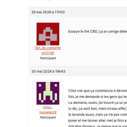
29 mai 2026 à 17h00
Essaye le thé CBD, ça je corrige déte
fan_de_camemb
ert2148
Participant
30 mai 2026 à 18h43
C’est vrai que ça commence à devenir 
fois, je me demaode si les gens qui l
La damiana, ouais, j’ai trouvé ça un
relax-
tu dis, ça sent bon, mais niveau effe
nomade38
la lavande aussi, mais ça n’a pas vrai
Participant
poser et me laisser aller, met je finis 
doit être l’horreur. Je pense que je v