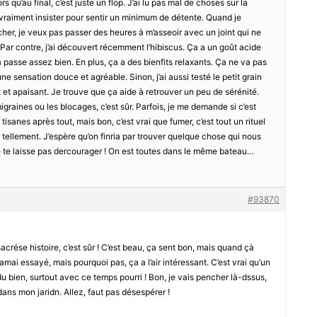
qu’au final, c’est juste un flop. J’ai lu pas mal de choses sur la
t vraiment insister pour sentir un minimum de détente. Quand je
er, je veux pas passer des heures à m’asseoir avec un joint qui ne
Par contre, j’ai découvert récemment l’hibiscus. Ça a un goût acide
passe assez bien. En plus, ça a des bienfits relaxants. Ça ne va pas
ne sensation douce et agréable. Sinon, j’ai aussi testé le petit grain
t et apaisant. Je trouve que ça aide à retrouver un peu de sérénité.
migraines ou les blocages, c’est sûr. Parfois, je me demande si c’est
tisanes après tout, mais bon, c’est vrai que fumer, c’est tout un rituel
tellement. J’espère qu’on finria par trouver quelque chose qui nous
 te laisse pas dercourager ! On est toutes dans le même bateau…
#93870
sacrése histoire, c’est sûr ! C’est beau, ça sent bon, mais quand çà
mai essayé, mais pourquoi pas, ça a l’air intéressant. C’est vrai qu’un
 du bien, surtout avec ce temps pourri ! Bon, je vais pencher là-dssus,
dans mon jaridn. Allez, faut pas désespérer !