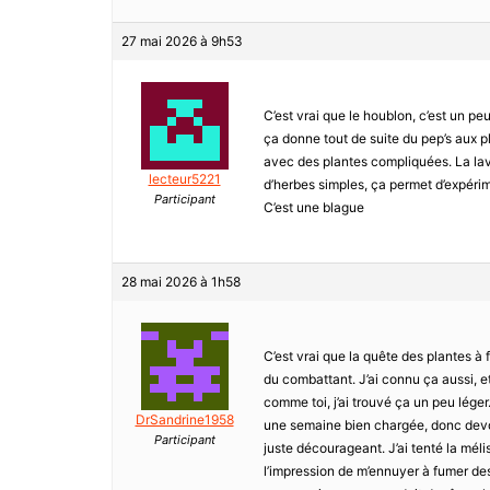
27 mai 2026 à 9h53
C’est vrai que le houblon, c’est un pe
ça donne tout de suite du pep’s aux pl
avec des plantes compliquées. La lavan
lecteur5221
d’herbes simples, ça permet d’expérime
Participant
C’est une blague
28 mai 2026 à 1h58
C’est vrai que la quête des plantes à
du combattant. J’ai connu ça aussi, et
comme toi, j’ai trouvé ça un peu lége
DrSandrine1958
une semaine bien chargée, donc devoir
Participant
juste décourageant. J’ai tenté la méli
l’impression de m’ennuyer à fumer des t