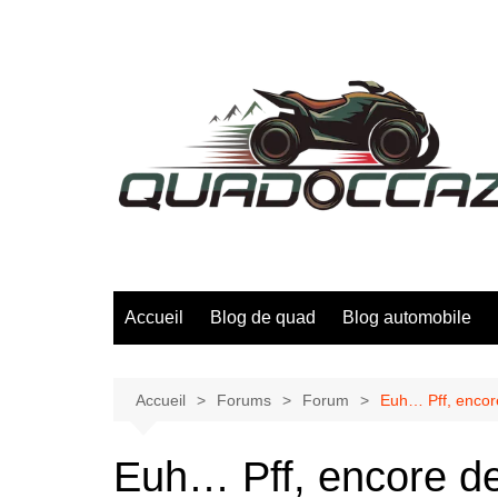
Aller
au
contenu
Accueil
Blog de quad
Blog automobile
Accueil
Forums
Forum
Euh… Pff, encore
Euh… Pff, encore de