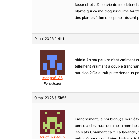
fasse effet . J’ai envie de me déten
plante qui va me bloquer ou me foutre 
des plantes à fumets qui ne laissent p
9 mai 2026 à 4h11
ohlala Ah ma pauvre c’est vraiment c
tellement vraimant à double tranchant
houblon ? Ça aurait pu te doner un p
manga6136
Participant
9 mai 2026 à 5h56
Franchement, le houblon, ça peut être
pensè à des trucs comme la menthe ou 
les plats Comment ça ?. La lavande, ou
fouoflibuste05
petit mélange serait bien, histoire d