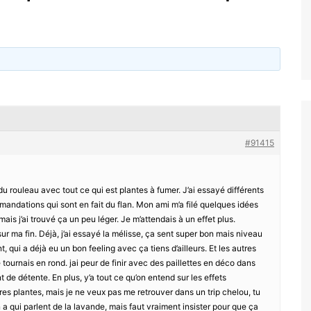
#91415
u rouleau avec tout ce qui est plantes à fumer. J’ai essayé différents
mandations qui sont en fait du flan. Mon ami m’a filé quelques idées
ais j’ai trouvé ça un peu léger. Je m’attendais à un effet plus.
ée sur ma fin. Déjà, j’ai essayé la mélisse, ça sent super bon mais niveau
, qui a déjà eu un bon feeling avec ça tiens d’ailleurs. Et les autres
e tournais en rond. jai peur de finir avec des paillettes en déco dans
de détente. En plus, y’a tout ce qu’on entend sur les effets
es plantes, mais je ne veux pas me retrouver dans un trip chelou, tu
en a qui parlent de la lavande, mais faut vraiment insister pour que ça