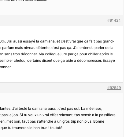
#91424
 J’ai aussi essayé la damiana, et c’est vrai que ça fait pas grand-
e parfum mais niveau détente, c’est pas ça. J’ai entendu parler de la
n sans trop déconner. Ma collègue jure par ça pour chiller après le
eut sembler chelou, certains disent que ça aide à décompresser. Essaye
éconner
#92549
antes. J’ai testé la damiana aussi, c’est pas ouf. La méelisse,
as le job. Si tu veux un vrai effet relaxant, t’as pensè à la passiflore
ien. met bon, faut pas s’attendre à un gros trip non plus. Bonne
que tu trouveras le bon truc ! toutafé