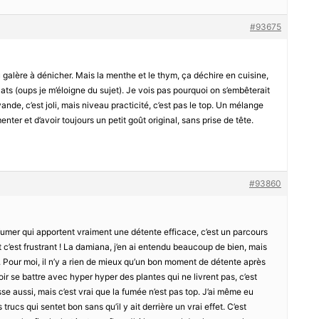
#93675
u galère à dénicher. Mais la menthe et le thym, ça déchire en cuisine,
ats (oups je m’éloigne du sujet). Je vois pas pourquoi on s’embêterait
de, c’est joli, mais niveau practicité, c’est pas le top. Un mélange
nter et d’avoir toujours un petit goût original, sans prise de tête.
#93860
 fumer qui apportent vraiment une détente efficace, c’est un parcours
 c’est frustrant ! La damiana, j’en ai entendu beaucoup de bien, mais
r. Pour moi, il n’y a rien de mieux qu’un bon moment de détente après
 se battre avec hyper hyper des plantes qui ne livrent pas, c’est
sse aussi, mais c’est vrai que la fumée n’est pas top. J’ai même eu
rucs qui sentet bon sans qu’il y ait derrière un vrai effet. C’est