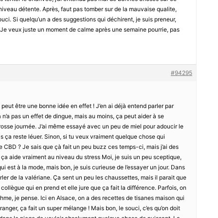
niveau détente. Après, faut pas tomber sur de la mauvaise qualite,
uci. Si quelqu’un a des suggestions qui déchirent, je suis preneur,
. Je veux juste un moment de calme après une semaine pourrie, pas
#94295
 peut être une bonne idée en effet ! J’en ai déjà entend parler par
 n’a pas un effet de dingue, mais au moins, ça peut aider à se
rosse journée. J’ai même essayé avec un peu de miel pour adoucir le
s ça reste léuer. Sinon, si tu veux vraiment quelque chose qui
le CBD ? Je sais que çà fait un peu buzz ces temps-ci, mais j’ai des
e ça aide vraiment au niveau du stress Moi, je suis un peu sceptique,
ui est à la mode, mais bon, je suis curieuse de l’essayer un jour. Dans
arler de la valériane. Ça sent un peu les chaussettes, mais il parait que
collègue qui en prend et elle jure que ça fait la différence. Parfois, on
thme, je pense. Ici en Alsace, on a des recettes de tisanes maison qui
ranger, ça fait un super mélange ! Mais bon, le souci, c’es qu’on doit