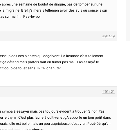
dre après une semaine de boulot de dingue, pas de tomber sur une
la migraine. Bref, j’aimerais tellemen avoir des avis ou conseils sur
as sur ma fin . Ras-le-bol
#91419
asse-pieds ces plantes qui dèçoivent. La lavande c’est tellement
 ça détend mais parfois faut en fumer pas mal. T’as essayé le
etit coup de fouet sans TROP chahuter…..
#91421
 sympa à essayer mais pas toujours évident à trouver. Sinon, t’as
le thym . C’est plus facile à cultiver et çA apporte un bon goût dans
ais, elle est belle mais un peu capricieuse, c’est vrai. Peut-êtr qu’un
e tenaer de nouvelles choses.