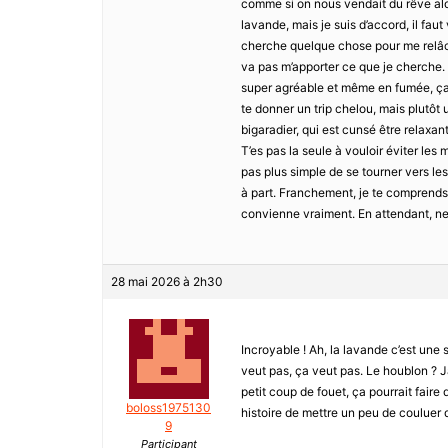
comme si on nous vendait du rêve alors 
lavande, mais je suis d’accord, il fau
cherche quelque chose pour me relâch
va pas m’apporter ce que je cherche. 
super agréable et même en fumée, ça 
te donner un trip chelou, mais plutôt u
bigaradier, qui est cunsé être relaxan
T’es pas la seule à vouloir éviter les 
pas plus simple de se tourner vers les 
à part. Franchement, je te comprends 
convienne vraiment. En attendant, ne
28 mai 2026 à 2h30
Incroyable ! Ah, la lavande c’est une 
veut pas, ça veut pas. Le houblon ? Ja
petit coup de fouet, ça pourrait faire
boloss1975130
histoire de mettre un peu de couluer 
9
Participant