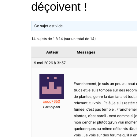
déçoivent !
Ce sujet est vide.
14 sujets de 1 à 14 (sur un total de 14)
Auteur
Messages
9 mai 2026 à 3h57
Franchement, je suis un peu au bout d
trucs et je suis tombée sur des recom
de plantes, genre la damiana et tout, m
coco7650
relaxant, tu vois . Et là, je suis rest
Participant
fumée, c’est pas terrible . Franchement
plantes, c’est pareil . cest comme si j
mon cendrier plutôt qu’un vrai moment 
quelconques ou même délirants d’autr
vois . Je vois sur des forums qu’il y 