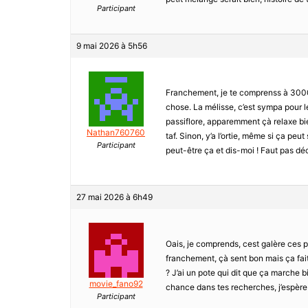
Participant
9 mai 2026 à 5h56
Franchement, je te comprenss à 3000%.
chose. La mélisse, c’est sympa pour l
passiflore, apparemment çà relaxe bie
Nathan760760
taf. Sinon, y’a l’ortie, même si ça p
Participant
peut-être ça et dis-moi ! Faut pas d
27 mai 2026 à 6h49
Oais, je comprends, cest galère ces pl
franchement, çà sent bon mais ça fait p
? J’ai un pote qui dit que ça marche b
movie_fano92
chance dans tes recherches, j’espère 
Participant