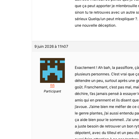
que ça peut apporter je m’embrouille 
sinon tu te retrouves avec un autre so
sérieux Quelqu’un peut m’expliquer ?
une nouvelle déception.
9 juin 2026 à 11h07
Exactement ! Ah bah, la passiflore, çà
plusieurs personnes. C’est vrai que ça
détendre un peu, surtout après une g
fifi
goût. Franchemant, c’est pas mal, mai
Participant
déchire, t’as jamais pensé à essayer 
amis qui en prennent et ils disent qu
j’avoue. J’aime bien me méfier de ce q
le genre plantes, j’ai aussi entendu p
ça aide bien pour le sommeil. J’ai une 
a juste besoin de retrouver un bon ry
dépotent, avec du tilleul et un peu d’o