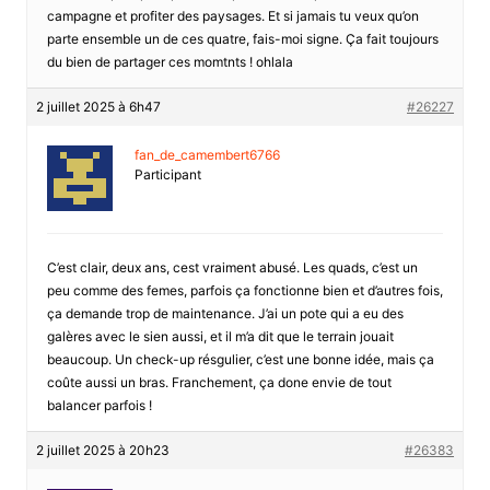
campagne et profiter des paysages. Et si jamais tu veux qu’on
parte ensemble un de ces quatre, fais-moi signe. Ça fait toujours
du bien de partager ces momtnts ! ohlala
2 juillet 2025 à 6h47
#26227
fan_de_camembert6766
Participant
C’est clair, deux ans, cest vraiment abusé. Les quads, c’est un
peu comme des femes, parfois ça fonctionne bien et d’autres fois,
ça demande trop de maintenance. J’ai un pote qui a eu des
galères avec le sien aussi, et il m’a dit que le terrain jouait
beaucoup. Un check-up résgulier, c’est une bonne idée, mais ça
coûte aussi un bras. Franchement, ça done envie de tout
balancer parfois !
2 juillet 2025 à 20h23
#26383