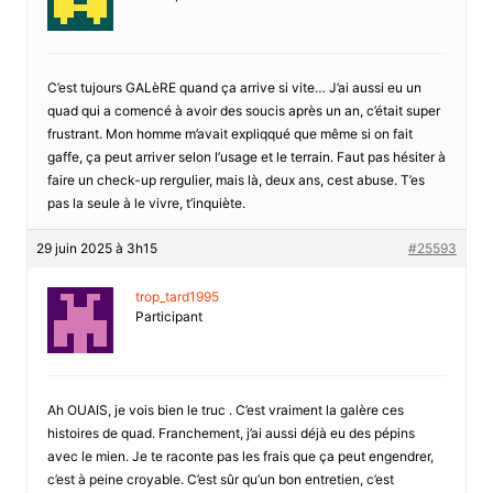
C’est tujours GALèRE quand ça arrive si vite… J’ai aussi eu un
quad qui a comencé à avoir des soucis après un an, c’était super
frustrant. Mon homme m’avait expliqqué que même si on fait
gaffe, ça peut arriver selon l’usage et le terrain. Faut pas hésiter à
faire un check-up rergulier, mais là, deux ans, cest abuse. T’es
pas la seule à le vivre, t’inquiète.
29 juin 2025 à 3h15
#25593
trop_tard1995
Participant
Ah OUAIS, je vois bien le truc . C’est vraiment la galère ces
histoires de quad. Franchement, j’ai aussi déjà eu des pépins
avec le mien. Je te raconte pas les frais que ça peut engendrer,
c’est à peine croyable. C’est sûr qu’un bon entretien, c’est