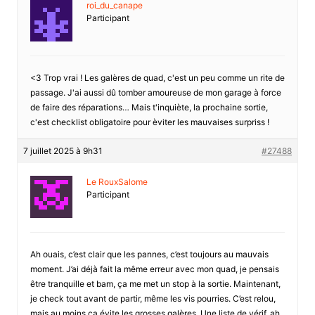
roi_du_canape
Participant
<3 Trop vrai ! Les galères de quad, c'est un peu comme un rite de
passage. J'ai aussi dû tomber amoureuse de mon garage à force
de faire des réparations… Mais t'inquiète, la prochaine sortie,
c'est checklist obligatoire pour èviter les mauvaises surpriss !
7 juillet 2025 à 9h31
#27488
Le RouxSalome
Participant
Ah ouais, c’est clair que les pannes, c’est toujours au mauvais
moment. J’ai déjà fait la même erreur avec mon quad, je pensais
être tranquille et bam, ça me met un stop à la sortie. Maintenant,
je check tout avant de partir, même les vis pourries. C’est relou,
mais au moins ça évite les grosses galères. Une liste de vérif, ah