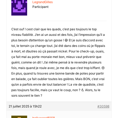
LegrandGilles
Participant
C’est ouf ! cest clair que les quads, c’est pas toujours le top
niveau fiabilitè. J’en ai un aussi et des fois, j’ai l’impression qu’il a
plus besoin d’attention qu’un gosse ! 😅 Et je suis d’accord avec
toi, le terrain ça change tout. j’ai été dans des coins où je flippais
à mort, et d’autres où çà passait nickel. Pour le check-up, ouais,
ça fait mal au porte-monaie met bon, mieux vaut prévenir que
guérir, comme on dit ! J’ai même pensé à le revendre plusieurs
fois, mais quand je roule avec, je me dis que c’est trop kiffant. 😍
En plus, quand tu trouves une bonne bande de potes pour partir
en balade, ça fait oublier toutes les gslères. Mais BON, c’est vrai
qu’on a parfois envie de tout balancer ! La vie de quadiste, c’est
pas toujours facille, mais ça vaut le coup, non ? 💪 Alors, tu le
sors souvent le tien ?
21 juillet 2025 à 15h22
#30598
hollywood8158