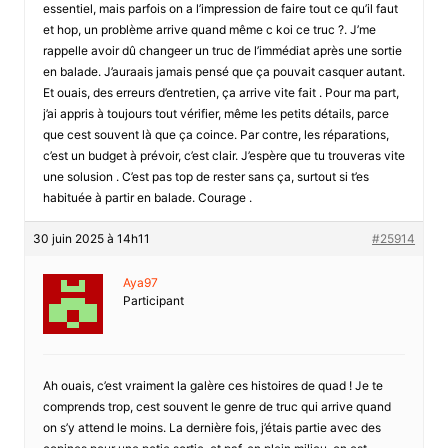
essentiel, mais parfois on a l’impression de faire tout ce qu’il faut
et hop, un problème arrive quand même c koi ce truc ?. J’me
rappelle avoir dû changeer un truc de l’immédiat après une sortie
en balade. J’auraais jamais pensé que ça pouvait casquer autant.
Et ouais, des erreurs d’entretien, ça arrive vite fait . Pour ma part,
j’ai appris à toujours tout vérifier, même les petits détails, parce
que cest souvent là que ça coince. Par contre, les réparations,
c’est un budget à prévoir, c’est clair. J’espère que tu trouveras vite
une solusion . C’est pas top de rester sans ça, surtout si t’es
habituée à partir en balade. Courage .
30 juin 2025 à 14h11
#25914
Aya97
Participant
Ah ouais, c’est vraiment la galère ces histoires de quad ! Je te
comprends trop, cest souvent le genre de truc qui arrive quand
on s’y attend le moins. La dernière fois, j’étais partie avec des