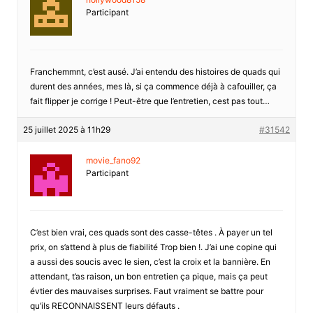
Participant
Franchemmnt, c’est ausé. J’ai entendu des histoires de quads qui
durent des années, mes là, si ça commence déjà à cafouiller, ça
fait flipper je corrige ! Peut-être que l’entretien, cest pas tout…
25 juillet 2025 à 11h29
#31542
movie_fano92
Participant
C’est bien vrai, ces quads sont des casse-têtes . À payer un tel
prix, on s’attend à plus de fiabilité Trop bien !. J’ai une copine qui
a aussi des soucis avec le sien, c’est la croix et la bannière. En
attendant, t’as raison, un bon entretien ça pique, mais ça peut
évtier des mauvaises surprises. Faut vraiment se battre pour
qu’ils RECONNAISSENT leurs défauts .