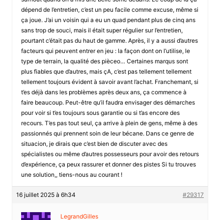
dépend de l’entretien, c’est un peu facile comme excuse, même si
ça joue. J’ai un voisin qui a eu un quad pendant plus de cinq ans
sans trop de souci, mais il était super régulier sur l’entretien,
pourtant c’était pas du haut de gamme. Après, il y a aussi d’autres
facteurs qui peuvent entrer en jeu : la façon dont on l’utilise, le
type de terrain, la qualité des pièceo… Certaines marqus sont
plus fiables que d’autres, mais çA, c’est pas tellement tellement
tellement toujours évident à savoir avant l’achat. Franchemant, si
t’es déjà dans les problèmes après deux ans, ça commence à
faire beaucoup. Peut-être qu’il faudra envisager des démarches
pour voir si t’es toujours sous garantie ou si t’as encore des
recours. T’es pas tout seul, ça arrive à plein de gens, même à des
passionnés qui prennent soin de leur bécane. Dans ce genre de
situacion, je dirais que c’est bien de discuter avec des
spécialistes ou même d’autres possesseurs pour avoir des retours
d’expérience, ça peux rassurer et donner des pistes Si tu trouves
une solution,, tiens-nous au courant !
16 juillet 2025 à 6h34
#29317
LegrandGilles