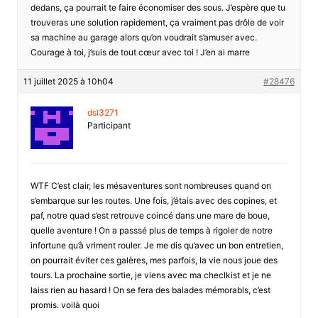
dedans, ça pourrait te faire économiser des sous. J’espère que tu
trouveras une solution rapidement, ça vraiment pas drôle de voir
sa machine au garage alors qu’on voudrait s’amuser avec.
Courage à toi, j’suis de tout cœur avec toi ! J’en ai marre
11 juillet 2025 à 10h04
#28476
dsl3271
Participant
WTF C’est clair, les mésaventures sont nombreuses quand on
s’embarque sur les routes. Une fois, j’étais avec des copines, et
paf, notre quad s’est retrouve coincé dans une mare de boue,
quelle aventure ! On a passsé plus de temps à rigoler de notre
infortune qu’à vriment rouler. Je me dis qu’avec un bon entretien,
on pourrait éviter ces galères, mes parfois, la vie nous joue des
tours. La prochaine sortie, je viens avec ma checlkist et je ne
laiss rien au hasard ! On se fera des balades mémorabls, c’est
promis. voilà quoi