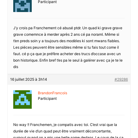
Participant
J’y crois pa Franchement cé abusé ptdr. Un quad ki grave grave
grave comemnce à merder après 2 ans cé pa noraml. Même si
t’en preds soin y a toujours des modèles ki sont mwans fiables.
Les piéces peuvent être sensibles même si tu fais tout come il
faut. cé p ça que je préfère acheter des trucs d’occase avec un
bon historique. Enfin bref t’es pa le seul à galérer avec ça je te le
dis
16 juillet 2025 à 3h14
#29286
BrandonFrancois
Participant
No way !! Franchemen, je compatis avec toi. C’est vrai que la
durée de vie d’un quad peut être vraiment déconcertante,
surnout quand on a mis une belle some dedans. Le coup de la ça