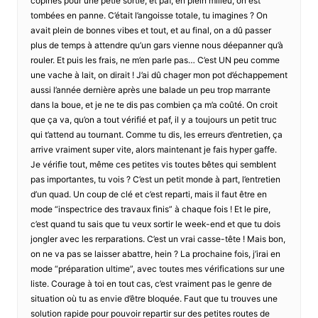
copines pour une petie sortie, et paf, en plein milieu, on est
tombées en panne. C’était l’angoisse totale, tu imagines ? On
avait plein de bonnes vibes et tout, et au final, on a dû passer
plus de temps à attendre qu’un gars vienne nous déepanner qu’à
rouler. Et puis les frais, ne m’en parle pas… C’est UN peu comme
une vache à lait, on dirait ! J’ai dû chager mon pot d’échappement
aussi l’année dernière après une balade un peu trop marrante
dans la boue, et je ne te dis pas combien ça m’a coûté. On croit
que ça va, qu’on a tout vérifié et paf, il y a toujours un petit truc
qui t’attend au tournant. Comme tu dis, les erreurs d’entretien, ça
arrive vraiment super vite, alors maintenant je fais hyper gaffe.
Je vérifie tout, même ces petites vis toutes bêtes qui semblent
pas importantes, tu vois ? C’est un petit monde à part, l’entretien
d’un quad. Un coup de clé et c’est reparti, mais il faut être en
mode “inspectrice des travaux finis” à chaque fois ! Et le pire,
c’est quand tu sais que tu veux sortir le week-end et que tu dois
jongler avec les rerparations. C’est un vrai casse-tête ! Mais bon,
on ne va pas se laisser abattre, hein ? La prochaine fois, j’irai en
mode “préparation ultime”, avec toutes mes vérifications sur une
liste. Courage à toi en tout cas, c’est vraiment pas le genre de
situation où tu as envie d’être bloquée. Faut que tu trouves une
solution rapide pour pouvoir repartir sur des petites routes de