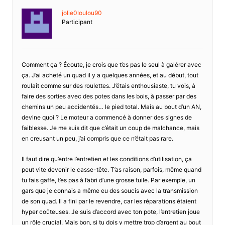
jolie0loulou90
Participant
Comment ça ? Écoute, je crois que t’es pas le seul à galérer avec
ça. J’ai acheté un quad il y a quelques années, et au début, tout
roulait comme sur des roulettes. J’étais enthousiaste, tu vois, à
faire des sorties avec des potes dans les bois, à passer par des
chemins un peu accidentés… le pied total. Mais au bout d’un AN,
devine quoi ? Le moteur a commencé à donner des signes de
faiblesse. Je me suis dit que c’était un coup de malchance, mais
en creusant un peu, j’ai compris que ce n’était pas rare.
Il faut dire qu’entre l’entretien et les conditions d’utilisation, ça
peut vite devenir le casse-tête. T’as raison, parfois, même quand
tu fais gaffe, t’es pas à l’abri d’une grosse tuile. Par exemple, un
gars que je connais a même eu des soucis avec la transmission
de son quad. Il a fini par le revendre, car les réparations étaient
hyper coûteuses. Je suis d’accord avec ton pote, l’entretien joue
un rôle crucial. Mais bon, si tu dois y mettre trop d’argent au bout