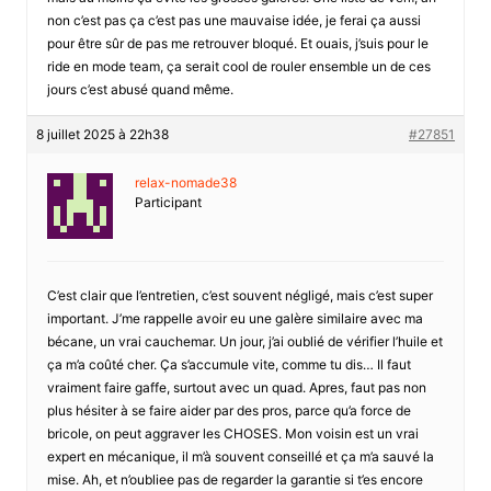
non c’est pas ça c’est pas une mauvaise idée, je ferai ça aussi
pour être sûr de pas me retrouver bloqué. Et ouais, j’suis pour le
ride en mode team, ça serait cool de rouler ensemble un de ces
jours c’est abusé quand même.
8 juillet 2025 à 22h38
#27851
relax-nomade38
Participant
C’est clair que l’entretien, c’est souvent négligé, mais c’est super
important. J’me rappelle avoir eu une galère similaire avec ma
bécane, un vrai cauchemar. Un jour, j’ai oublié de vérifier l’huile et
ça m’a coûté cher. Ça s’accumule vite, comme tu dis… Il faut
vraiment faire gaffe, surtout avec un quad. Apres, faut pas non
plus hésiter à se faire aider par des pros, parce qu’a force de
bricole, on peut aggraver les CHOSES. Mon voisin est un vrai
expert en mécanique, il m’à souvent conseillé et ça m’a sauvé la
mise. Ah, et n’oubliee pas de regarder la garantie si t’es encore