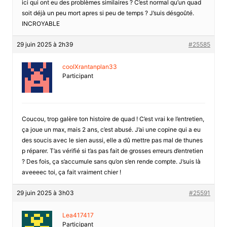
ici qui ont eu des problèmes similaires ? C’est normal qu’un quad
soit déjà un peu mort apres si peu de temps ? J’suis désgoûté.
INCROYABLE
29 juin 2025 à 2h39
#25585
coolXrantanplan33
Participant
Coucou, trop galère ton histoire de quad ! C’est vrai ke l’entretien,
ça joue un max, mais 2 ans, c’est abusé. J’ai une copine qui a eu
des soucis avec le sien aussi, elle a dû mettre pas mal de thunes
p réparer. T’as vérifié si t’as pas fait de grosses erreurs d’entretien
? Des fois, ça s’accumule sans qu’on s’en rende compte. J’suis là
aveeeec toi, ça fait vraiment chier !
29 juin 2025 à 3h03
#25591
Lea417417
Participant