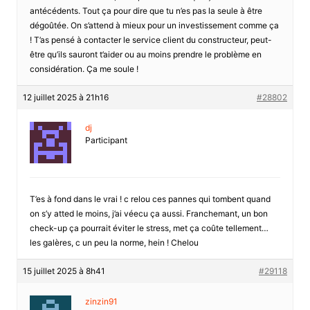
antécédents. Tout ça pour dire que tu n’es pas la seule à être
dégoûtée. On s’attend à mieux pour un investissement comme ça
! T’as pensé à contacter le service client du constructeur, peut-
être qu’ils sauront t’aider ou au moins prendre le problème en
considération. Ça me soule !
12 juillet 2025 à 21h16
#28802
dj
Participant
T’es à fond dans le vrai ! c relou ces pannes qui tombent quand
on s’y atted le moins, j’ai véecu ça aussi. Franchemant, un bon
check-up ça pourrait éviter le stress, met ça coûte tellement…
les galères, c un peu la norme, hein ! Chelou
15 juillet 2025 à 8h41
#29118
zinzin91