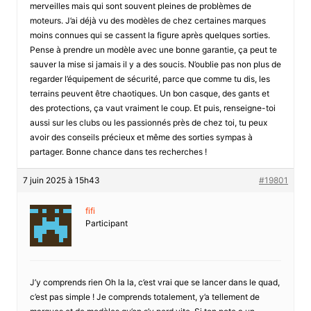
merveilles mais qui sont souvent pleines de problèmes de
moteurs. J’ai déjà vu des modèles de chez certaines marques
moins connues qui se cassent la figure après quelques sorties.
Pense à prendre un modèle avec une bonne garantie, ça peut te
sauver la mise si jamais il y a des soucis. N’oublie pas non plus de
regarder l’équipement de sécurité, parce que comme tu dis, les
terrains peuvent être chaotiques. Un bon casque, des gants et
des protections, ça vaut vraiment le coup. Et puis, renseigne-toi
aussi sur les clubs ou les passionnés près de chez toi, tu peux
avoir des conseils précieux et même des sorties sympas à
partager. Bonne chance dans tes recherches !
7 juin 2025 à 15h43
#19801
fifi
Participant
J’y comprends rien Oh la la, c’est vrai que se lancer dans le quad,
c’est pas simple ! Je comprends totalement, y’a tellement de