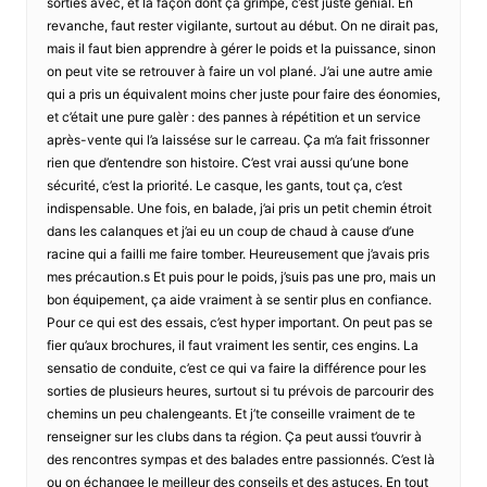
sorties avec, et la façon dont ça grimpe, c’est juste génial. En
revanche, faut rester vigilante, surtout au début. On ne dirait pas,
mais il faut bien apprendre à gérer le poids et la puissance, sinon
on peut vite se retrouver à faire un vol plané. J’ai une autre amie
qui a pris un équivalent moins cher juste pour faire des éonomies,
et c’était une pure galèr : des pannes à répétition et un service
après-vente qui l’a laissése sur le carreau. Ça m’a fait frissonner
rien que d’entendre son histoire. C’est vrai aussi qu’une bone
sécurité, c’est la priorité. Le casque, les gants, tout ça, c’est
indispensable. Une fois, en balade, j’ai pris un petit chemin étroit
dans les calanques et j’ai eu un coup de chaud à cause d’une
racine qui a failli me faire tomber. Heureusement que j’avais pris
mes précaution.s Et puis pour le poids, j’suis pas une pro, mais un
bon équipement, ça aide vraiment à se sentir plus en confiance.
Pour ce qui est des essais, c’est hyper important. On peut pas se
fier qu’aux brochures, il faut vraiment les sentir, ces engins. La
sensatio de conduite, c’est ce qui va faire la différence pour les
sorties de plusieurs heures, surtout si tu prévois de parcourir des
chemins un peu chalengeants. Et j’te conseille vraiment de te
renseigner sur les clubs dans ta région. Ça peut aussi t’ouvrir à
des rencontres sympas et des balades entre passionnés. C’est là
ou on échangee le meilleur des conseils et des astuces. En tout