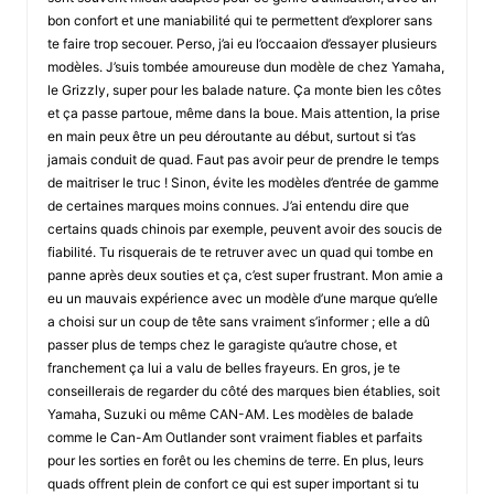
bon confort et une maniabilité qui te permettent d’explorer sans
te faire trop secouer. Perso, j’ai eu l’occaaion d’essayer plusieurs
modèles. J’suis tombée amoureuse dun modèle de chez Yamaha,
le Grizzly, super pour les balade nature. Ça monte bien les côtes
et ça passe partoue, même dans la boue. Mais attention, la prise
en main peux être un peu déroutante au début, surtout si t’as
jamais conduit de quad. Faut pas avoir peur de prendre le temps
de maitriser le truc ! Sinon, évite les modèles d’entrée de gamme
de certaines marques moins connues. J’ai entendu dire que
certains quads chinois par exemple, peuvent avoir des soucis de
fiabilité. Tu risquerais de te retruver avec un quad qui tombe en
panne après deux souties et ça, c’est super frustrant. Mon amie a
eu un mauvais expérience avec un modèle d’une marque qu’elle
a choisi sur un coup de tête sans vraiment s’informer ; elle a dû
passer plus de temps chez le garagiste qu’autre chose, et
franchement ça lui a valu de belles frayeurs. En gros, je te
conseillerais de regarder du côté des marques bien établies, soit
Yamaha, Suzuki ou même CAN-AM. Les modèles de balade
comme le Can-Am Outlander sont vraiment fiables et parfaits
pour les sorties en forêt ou les chemins de terre. En plus, leurs
quads offrent plein de confort ce qui est super important si tu