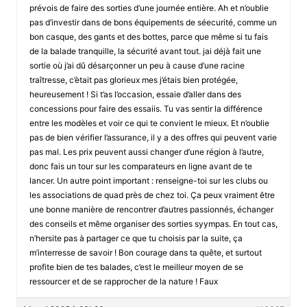
prévois de faire des sorties d’une journée entière. Ah et n’oublie
pas d’investir dans de bons équipements de séecurité, comme un
bon casque, des gants et des bottes, parce que même si tu fais
de la balade tranquille, la sécurité avant tout. jai déjà fait une
sortie où j’ai dû désarçonner un peu à cause d’une racine
traîtresse, c’ètait pas glorieux mes j’étais bien protégée,
heureusement ! Si t’as l’occasion, essaie d’aller dans des
concessions pour faire des essaiis. Tu vas sentir la différence
entre les modèles et voir ce qui te convient le mieux. Et n’oublie
pas de bien vérifier l’assurance, il y a des offres qui peuvent varie
pas mal. Les prix peuvent aussi changer d’une région à l’autre,
donc fais un tour sur les comparateurs en ligne avant de te
lancer. Un autre point important : renseigne-toi sur les clubs ou
les associations de quad près de chez toi. Ça peux vraiment être
une bonne manière de rencontrer d’autres passionnés, échanger
des conseils et même organiser des sorties syympas. En tout cas,
n’hersite pas à partager ce que tu choisis par la suite, ça
m’interresse de savoir ! Bon courage dans ta quête, et surtout
profite bien de tes balades, c’est le meilleur moyen de se
ressourcer et de se rapprocher de la nature ! Faux