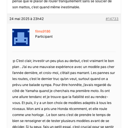
pense que le plaisir de rouler tranquillement sans se soucier de
son mattos, c’est quand même inestimable.
24 mai 2025 à 23h42
#14733
films9186
Participant
:p C’est clair, investir un peu plus au derbut, c’est vraimant le bon
plan . J’ai eu une mauvaise expérience avec un modèle pas cher
l’année dernière, et crois-moi, c’était pas marrant. Les pannes sur
les routes, c’est le dernier truc qu’on veut, surtout quand on a
prévu une balade sympa. Pour être honnête, j’avais regardé du
côté de Yamaha quand je cherchais ma première moto. Ils ont
une allure tendanc et je trouve que la fiabilité est au rendez-
vous. Et puis, il y a un bon choix de modèles adaptés à tous les
niveaux. Mon ami a pris une Honda récemment, et elle roule
comme une horloge . Le bon sens c’est de prendre le temps de
bien se renseigner et de tester plusieurs modèles avant de se
décider. Si tu peux, fais un petit essai, c’est crucial pour se sentir