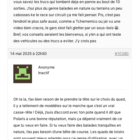
vous savez les trucs qui tombent deja en panne au bout de 10
sorties. J’sui plus du genre balades en nature ou terrains un peu
cabosses ke le race sur circuit ça me fait penser. Pis, c’est pas
l’endroit le plus safe aussi, comme a Tchernemco ou jai vu une
video bien cracra, le gars s’est fait gletter par un sous-bois 😀.
Bref, vos conseils seraient les bienvenus, si y’en a qui ont teste
des vehicules ou des trucs a eviter. J’y crois pas
14 mai 2025 à 22h50
#10380
Anonyme
Inactif
Oh la la, t’as bien raison de te prendre la tête sur le choix du quad,
il y a tellement de moddèles sur le marche que c’est un vrai
casse-tête ! Déjà, j’suis d’accord avec ton pote quand il dit que
Polaris a une bonne réputation, mais ça dépend vraiment de ce
que tu veux en faire. Si tu veux faire des balades tranquilles en
nature, t’as pas besoin d’une bête de course. Les quads de loisirs
sont souvent mieux adaptés pour ce genre d’utilisation, avec un