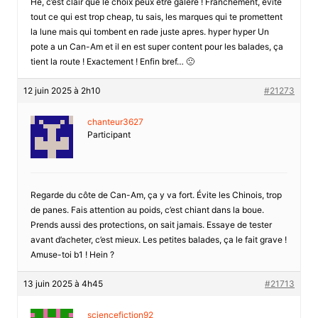
Hé, c’est clair que le choix peux être galère ! Franchement, évite
tout ce qui est trop cheap, tu sais, les marques qui te promettent
la lune mais qui tombent en rade juste apres. hyper hyper Un
pote a un Can-Am et il en est super content pour les balades, ça
tient la route ! Exactement ! Enfin bref… 🙁
12 juin 2025 à 2h10
#21273
chanteur3627
Participant
Regarde du côte de Can-Am, ça y va fort. Évite les Chinois, trop
de panes. Fais attention au poids, c’est chiant dans la boue.
Prends aussi des protections, on sait jamais. Essaye de tester
avant d’acheter, c’est mieux. Les petites balades, ça le fait grave !
Amuse-toi b1 ! Hein ?
13 juin 2025 à 4h45
#21713
sciencefiction92