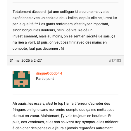
Totalement d’accord . jai une collègue ki a eu une mauvaise
expérience avec un caske a deux bslles, depuis elle ne jurent ke
par la qualité ^^. Les gants renforcers, c’est hyper important,
sinon bonjour les douleurs, hein . cé vrai ke cé un
investissement, mais au moins, on se sent en sécrité (je sais, ça
n’a rien à voir). Et puis, on veut pas finir avec des mains en
compote, faut pas déconner . 😅
31 mai 2025 à 2h27
#17183
dingue0dodo44
Participant
Ah ouais, les essais, c’est le top ! jai fait l’erreur d’acheter des
fringues en ligne sans me rendre compte que ça me mettat pas
du tout en vaeur. Maintenant, j’y vais toujours en boutique. Et
puis, ces vendeues, elles son souvent trop sympas, elles m’aident
à dénicher des perles que j’aurais jamais regardées autrement.