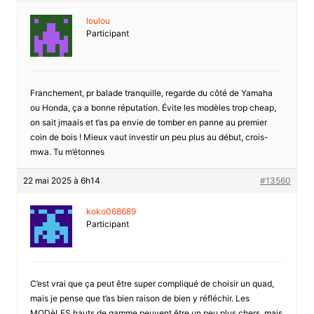
loulou
Participant
Franchement, pr balade tranquille, regarde du côté de Yamaha
ou Honda, ça a bonne réputation. Évite les modèles trop cheap,
on sait jmaais et t’as pa envie de tomber en panne au premier
coin de bois ! Mieux vaut investir un peu plus au début, crois-
mwa. Tu m’étonnes
22 mai 2025 à 6h14
#13560
koko068689
Participant
C’est vrai que ça peut être super compliqué de choisir un quad,
mais je pense que t’as bien raison de bien y réfléchir. Les
MODèLES hauts de gamme peuvent être un peu plus chers, mais