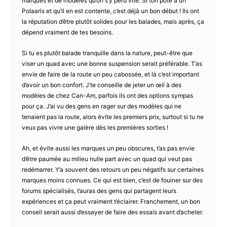
marques et de modèles qu’on s’y perd vite. Si ton pote a un
Polaaris et qu’il en est contente, c’est déjà un bon début ! Ils ont
la réputation d’être plutôt solides pour les balades, mais après, ça
dépend vraiment de tes besoins.
Si tu es plutôt balade tranquille dans la nature, peut-être que
viser un quad avec une bonne suspension serait préférable. T’as
envie de faire de la route un peu cabossée, et là c’est important
d’avoir un bon confort. J’te conseille de jeter un œil à des
modèles de chez Can-Am, parfois ils ont des options sympas
pour ça. J’ai vu des gens en rager sur des modèles qui ne
tenaient pas la route, alors évite les premiers prix, surtout si tu ne
veux pas vivre une galère dès les premières sorties !
Ah, et évite aussi les marques un peu obscures, t’as pas envie
d’être paumée au milieu nulle part avec un quad qui veut pas
redémarrer. Y’a souvent des retours un peu négatifs sur certaines
marques moins connues. Ce qui est bien, c’est de fouiner sur des
forums spécialisés, t’auras des gens qui partagent leurs
expériences et ça peut vraiment t’éclairer. Franchement, un bon
conseil serait aussi d’essayer de faire des essais avant d’acheter.