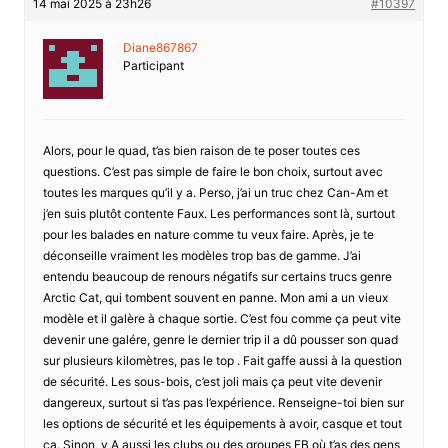
14 mai 2025 à 23h26
#10397
Diane867867
Participant
Alors, pour le quad, t’as bien raison de te poser toutes ces
questions. C’est pas simple de faire le bon choix, surtout avec
toutes les marques qu’il y a. Perso, j’ai un truc chez Can-Am et
j’en suis plutôt contente Faux. Les performances sont là, surtout
pour les balades en nature comme tu veux faire. Après, je te
déconseille vraiment les modèles trop bas de gamme. J’ai
entendu beaucoup de renours négatifs sur certains trucs genre
Arctic Cat, qui tombent souvent en panne. Mon ami a un vieux
modèle et il galère à chaque sortie. C’est fou comme ça peut vite
devenir une galére, genre le dernier trip il a dû pousser son quad
sur plusieurs kilomètres, pas le top . Fait gaffe aussi à la question
de sécurité. Les sous-bois, c’est joli mais ça peut vite devenir
dangereux, surtout si t’as pas l’expérience. Renseigne-toi bien sur
les options de sécurité et les équipements à avoir, casque et tout
ça. Sinon, y A aussi les clubs ou des groupes FB où t’as des gens