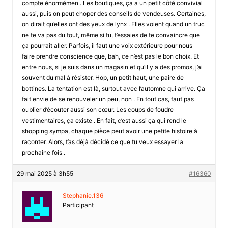
compte énormémen . Les boutiques, ça a un petit côté convivial
aussi, puis on peut choper des conseils de vendeuses. Certaines,
on dirait qu’elles ont des yeux de lynx . Elles voient quand un truc
ne te va pas du tout, même si tu, t’essaies de te convaincre que
ça pourrait aller. Parfois, il faut une voix extérieure pour nous
faire prendre conscience que, bah, ce n’est pas le bon choix. Et
entre nous, si je suis dans un magasin et qu’il y a des promos, j’ai
souvent du mal à résister. Hop, un petit haut, une paire de
bottines. La tentation est là, surtout avec l’automne qui arrive. Ça
fait envie de se renouveler un peu, non . En tout cas, faut pas
oublier d’écouter aussi son cœur. Les coups de foudre
vestimentaires, ça existe . En fait, c’est aussi ça qui rend le
shopping sympa, chaque pièce peut avoir une petite histoire à
raconter. Alors, t’as déjà décidé ce que tu veux essayer la
prochaine fois .
29 mai 2025 à 3h55
#16360
Stephanie.136
Participant