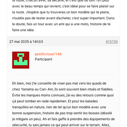
la route, chacun avec sa bécane, et c’est que du bon ! En plus
avec le beau temps qui revient, c’est idéal pour se faire plaisir sur
la route. J’espère que tu trouveras un bon modèle qui te plaira,
n’oublie pas de tester avant d’acheter, c’est super important. Dans
le doute, fais un tour avec un ami qui a une moto, histoire de te
faire une idée.
27 mai 2025 à 14h33
#15759
petitXchose1148
Participant
Eh bien, moi j’te conseille de viser pas mal vers les quads de
chez Yamaha ou Can-Am, ils sont souvent bien ntoés et fiablles.
Évtie les marques moins connues, j’ai eu des retours comme quoi
çà peut tomber en rade rapidemen. Et pour les balades
tranquilles en nature, rien de tel qu’un bon modèle avec une
bonne suspension, histoire de pas trop sentir les bosses (désolé
je m’égare un peu). Ah et fais gaffe à prendre des équipements de
séecurité, tu sais jamais ce qui peut arriver sur le terrain. Allez,