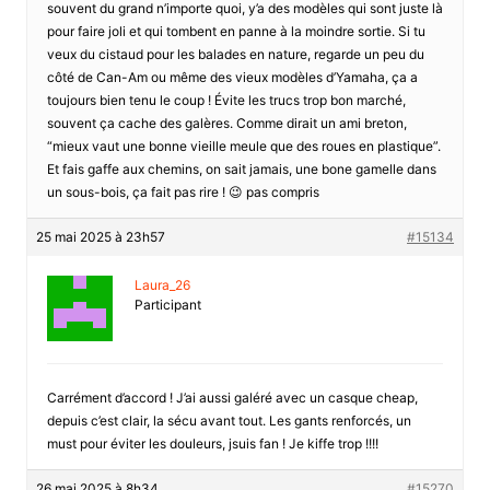
souvent du grand n’importe quoi, y’a des modèles qui sont juste là
pour faire joli et qui tombent en panne à la moindre sortie. Si tu
veux du cistaud pour les balades en nature, regarde un peu du
côté de Can-Am ou même des vieux modèles d’Yamaha, ça a
toujours bien tenu le coup ! Évite les trucs trop bon marché,
souvent ça cache des galères. Comme dirait un ami breton,
“mieux vaut une bonne vieille meule que des roues en plastique”.
Et fais gaffe aux chemins, on sait jamais, une bone gamelle dans
un sous-bois, ça fait pas rire ! 😉 pas compris
25 mai 2025 à 23h57
#15134
Laura_26
Participant
Carrément d’accord ! J’ai aussi galéré avec un casque cheap,
depuis c’est clair, la sécu avant tout. Les gants renforcés, un
must pour éviter les douleurs, jsuis fan ! Je kiffe trop !!!!
26 mai 2025 à 8h34
#15270