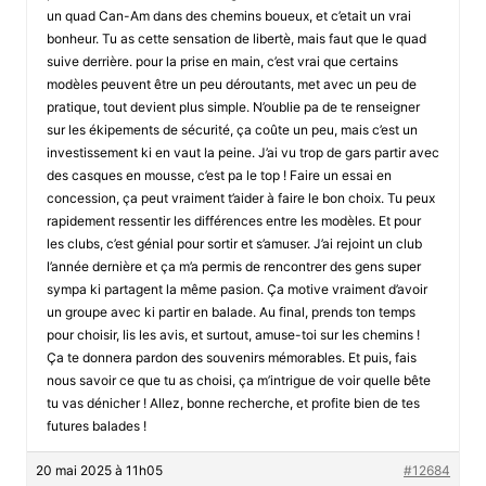
un quad Can-Am dans des chemins boueux, et c’etait un vrai
bonheur. Tu as cette sensation de libertè, mais faut que le quad
suive derrière. pour la prise en main, c’est vrai que certains
modèles peuvent être un peu déroutants, met avec un peu de
pratique, tout devient plus simple. N’oublie pa de te renseigner
sur les ékipements de sécurité, ça coûte un peu, mais c’est un
investissement ki en vaut la peine. J’ai vu trop de gars partir avec
des casques en mousse, c’est pa le top ! Faire un essai en
concession, ça peut vraiment t’aider à faire le bon choix. Tu peux
rapidement ressentir les différences entre les modèles. Et pour
les clubs, c’est génial pour sortir et s’amuser. J’ai rejoint un club
l’année dernière et ça m’a permis de rencontrer des gens super
sympa ki partagent la même pasion. Ça motive vraiment d’avoir
un groupe avec ki partir en balade. Au final, prends ton temps
pour choisir, lis les avis, et surtout, amuse-toi sur les chemins !
Ça te donnera pardon des souvenirs mémorables. Et puis, fais
nous savoir ce que tu as choisi, ça m’intrigue de voir quelle bête
tu vas dénicher ! Allez, bonne recherche, et profite bien de tes
futures balades !
20 mai 2025 à 11h05
#12684