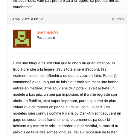
les sous-bois. Faut pas prendre ça à la légère, çà peu tourner au
cauchemar.
19 mai 2025 à 8h32
#12201
grandxjojo92
Participant
C’est une blague ? C’est clair que le choix du quad, c’est pa un
truc à prendre à la légère. J’suis totalement d’accord, t’as
vraiment besoin de réfléchir à ce que tu veux en faire. Perso, j’ai
commencé avec un quad de loisir, et c’était vraiment une bonne
entrée en matière. J’me souviens d’un pote ki avait acheté un
modèle à bas prix, un peu par impulsion, et il a vite regretté son
choix. La fiabilité, c’est super important, parce que rien de plus
chiant que de tomber en panne au milieu de nulle part. Les
modèles bien connus comme Polaris ou Can-Am sont souvent un
gage de sécurité, et franchement, je comprends pa ceux ki
hésitent à y mettre le prix. Le confort est primordial, surtout si tu
prévois de faire des sorties longues. J’ai eu l’occasion de tester