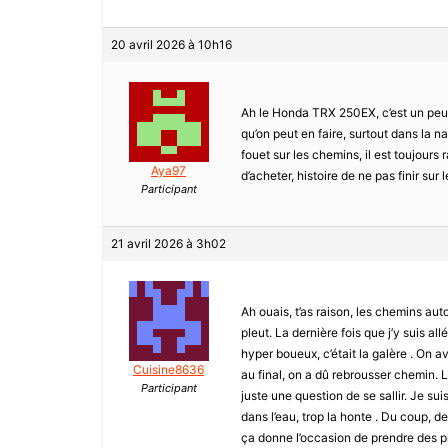
20 avril 2026 à 10h16
Ah le Honda TRX 250EX, c’est un peu 
qu’on peut en faire, surtout dans la n
fouet sur les chemins, il est toujours r
Aya97
d’acheter, histoire de ne pas finir sur 
Participant
21 avril 2026 à 3h02
Ah ouais, t’as raison, les chemins auto
pleut. La dernière fois que j’y suis a
hyper boueux, c’était la galère . On ava
Cuisine8636
au final, on a dû rebrousser chemin. La 
Participant
juste une question de se sallir. Je suis
dans l’eau, trop la honte . Du coup, de
ça donne l’occasion de prendre des ph