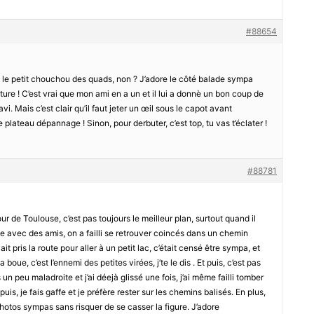
#88654
le petit chouchou des quads, non ? J’adore le côté balade sympa
ature ! C’est vrai que mon ami en a un et il lui a donnè un bon coup de
avi. Mais c’est clair qu’il faut jeter un œil sous le capot avant
le plateau dépannage ! Sinon, pour derbuter, c’est top, tu vas t’éclater !
#88781
ur de Toulouse, c’est pas toujours le meilleur plan, surtout quand il
llée avec des amis, on a failli se retrouver coincés dans un chemin
it pris la route pour aller à un petit lac, c’était censé être sympa, et
boue, c’est l’ennemi des petites virées, j’te le dis . Et puis, c’est pas
 un peu maladroite et j’ai déejà glissé une fois, j’ai même failli tomber
puis, je fais gaffe et je préfère rester sur les chemins balisés. En plus,
otos sympas sans risquer de se casser la figure. J’adore