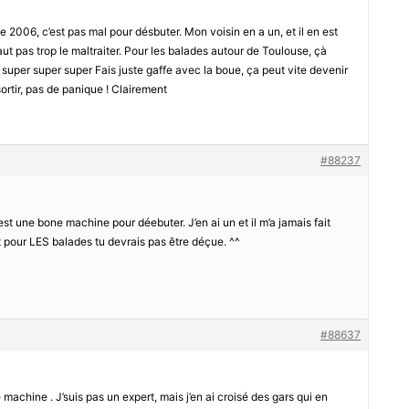
006, c’est pas mal pour désbuter. Mon voisin en a un, et il en est
aut pas trop le maltraiter. Pour les balades autour de Toulouse, çà
 super super super Fais juste gaffe avec la boue, ça peut vite devenir
sortir, pas de panique ! Clairement
#88237
une bone machine pour déebuter. J’en ai un et il m’a jamais fait
pour LES balades tu devrais pas être déçue. ^^
#88637
achine . J’suis pas un expert, mais j’en ai croisé des gars qui en