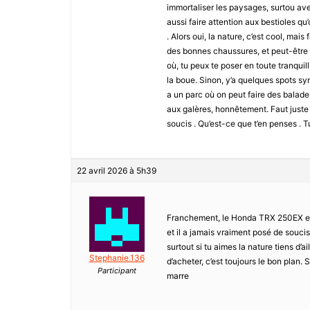
immortaliser les paysages, surtou avec
aussi faire attention aux bestioles qu’
. Alors oui, la nature, c’est cool, mais
des bonnes chaussures, et peut-être u
où, tu peux te poser en toute tranquil
la boue. Sinon, y’a quelques spots sy
a un parc où on peut faire des balade
aux galères, honnêtement. Faut juste 
soucis . Qu’est-ce que t’en penses . T
22 avril 2026 à 5h39
Franchement, le Honda TRX 250EX est
et il a jamais vraiment posé de soucis
surtout si tu aimes la nature tiens d’ai
Stephanie.136
d’acheter, c’est toujours le bon plan. 
Participant
marre