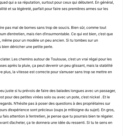
uad qui a sa réputation, surtout pour ceux qui débutent. En général,
ité et sa légèreté, parfait pour faire ses premières armes sur les
aire pas mal de bornes sans trop de soucis. Bien sûr, comme tout
 d’entretien, mais rien d’insurmontable. Ce qui est bien, c’est que
s, même pour un modèle un peu ancien. Si tu tombes sur un
s bien dénicher une petite perle.
clater. Les chemins autour de Toulouse, c’est un vrai régal pour les
ses après la pluie, ça peut devenir un peu glissant, mais la stabilité
e plus, la vitesse est correcte pour s’amuser sans trop se mettre en
peu juste si tu prévois de faire des balades longues avec un passager,
est pour des petites virées solo ou avec un pote, c’est nickel . Et le
 regards. N’hésite pas à poser des questions à des propriétaires sur
ours d’expérience sont précieux (oups je m’éloigne du sujet). En gros,
fais attention à l’entretien, je pense que tu pourrais bien te régaler.
vant d’acheter, ça te donnera une idée du ressenti. Si tu te sens en