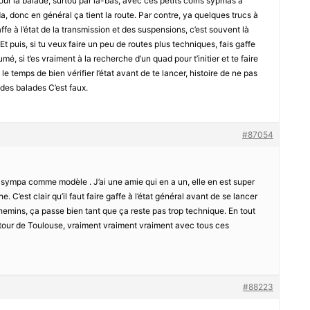
 pour la balade, surtou par là-bas, avec ces petits coins sypmas à
nda, donc en général ça tient la route. Par contre, ya quelques trucs à
affe à l’état de la transmission et des suspensions, c’est souvent là
t puis, si tu veux faire un peu de routes plus techniques, fais gaffe
mé, si t’es vraiment à la recherche d’un quad pour t’initier et te faire
s le temps de bien vérifier l’état avant de te lancer, histoire de ne pas
 des balades C’est faux.
#87054
t sympa comme modèle . J’ai une amie qui en a un, elle en est super
 C’est clair qu’il faut faire gaffe à l’état général avant de se lancer
 chemins, ça passe bien tant que ça reste pas trop technique. En tout
autour de Toulouse, vraiment vraiment vraiment avec tous ces
#88223