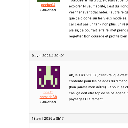
Toulouse. Il m’a dit que c’était super
geeko94
explorer. Niveu fiabilité, c’est du Ho
Participant
vésrifier avant d’acheter. Faut faire g
que ça cloche sur les vieux modèles. E
car c’est pas un tank non plus. En résu
plaisir, ça pourrait le faire. met prend
regretter. Bon courage et profite bien
9 avril 2026 à 20h01
Ah, le TRX 250EX, c’est vrai que c’es
contente pour les balades du dimanche.
(bon j’arrête mon délire). Et pour les
relax-
cas, ça doit être top de se balader 
nomade38
paysages Clairement.
Participant
18 avril 2026 à 8h17