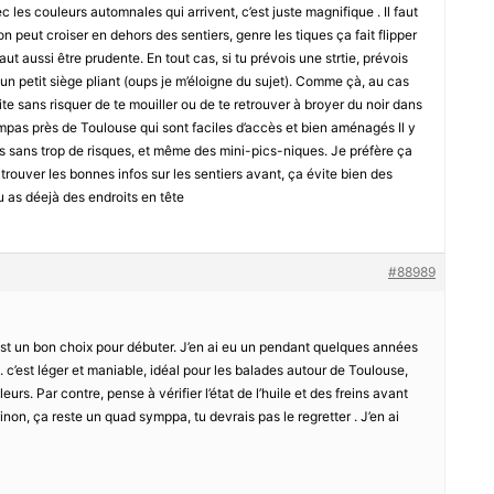
 les couleurs automnales qui arrivent, c’est juste magnifique . Il faut
on peut croiser en dehors des sentiers, genre les tiques ça fait flipper
 faut aussi être prudente. En tout cas, si tu prévois une strtie, prévois
n petit siège pliant (oups je m’éloigne du sujet). Comme çà, au cas
lite sans risquer de te mouiller ou de te retrouver à broyer du noir dans
mpas près de Toulouse qui sont faciles d’accès et bien aménagés Il y
s sans trop de risques, et même des mini-pics-niques. Je préfère ça
trouver les bonnes infos sur les sentiers avant, ça évite bien des
u as déejà des endroits en tête
#88989
 un bon choix pour débuter. J’en ai eu un pendant quelques années
. c’est léger et maniable, idéal pour les balades autour de Toulouse,
lleurs. Par contre, pense à vérifier l’état de l’huile et des freins avant
Sinon, ça reste un quad symppa, tu devrais pas le regretter . J’en ai