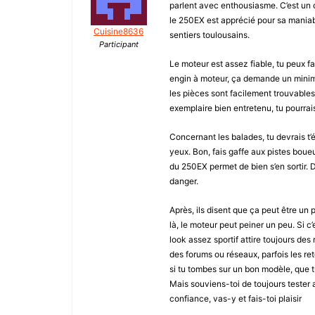
parlent avec enthousiasme. C’est un q
le 250EX est apprécié pour sa maniabil
Cuisine8636
sentiers toulousains.
Participant
Le moteur est assez fiable, tu peux f
engin à moteur, ça demande un minimum
les pièces sont facilement trouvable
exemplaire bien entretenu, tu pourrai
Concernant les balades, tu devrais t’é
yeux. Bon, fais gaffe aux pistes boueu
du 250EX permet de bien s’en sortir. D
danger.
Après, ils disent que ça peut être un 
là, le moteur peut peiner un peu. Si c’
look assez sportif attire toujours des
des forums ou réseaux, parfois les ret
si tu tombes sur un bon modèle, que tu 
Mais souviens-toi de toujours tester a
confiance, vas-y et fais-toi plaisir