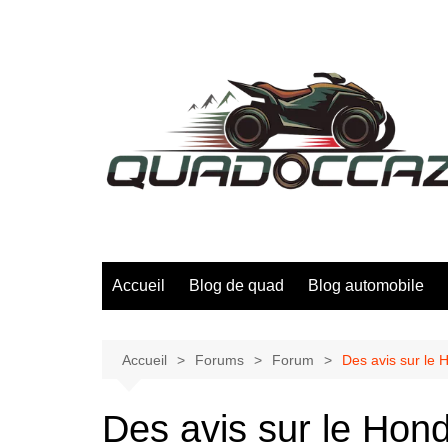
Aller
au
contenu
Accueil
Blog de quad
Blog automobile
Accueil
Forums
Forum
Des avis sur l
Des avis sur le Ho