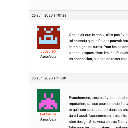
25 avril 2026 à 10h29
C’est clair que le choix, c’est pas év
j’ai entendu que le Polaris pouvait êt
je m’éloigne du sujet). Pour les calan
codeur93
sinon tu risques d’être limitée. Et ou
Participant
en concession, histoire de tester tout
25 avril 2026 à 11h00
Franchement, c’est pa évident de cho
réputation, surtout pour la rando (je s
et qu’il s’en sort super bi1 dans les c
LeMartine
du bi1 austi. Apparemment, c’est très 
Participant
côté design. Si tu veux un truc flashy
faire pour tes sorties dans les calanqu