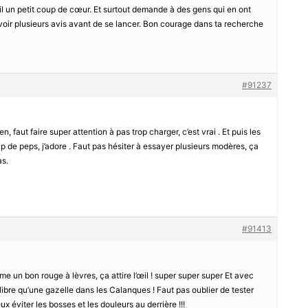
ail un petit coup de cœur. Et surtout demande à des gens qui en ont
voir plusieurs avis avant de se lancer. Bon courage dans ta recherche
#91237
, faut faire super attention à pas trop charger, c’est vrai . Et puis les
p de peps, j’adore . Faut pas hésiter à essayer plusieurs modères, ça
as.
#91413
mme un bon rouge à lèvres, ça attire l’œil ! super super super Et avec
 libre qu’une gazelle dans les Calanques ! Faut pas oublier de tester
ux éviter les bosses et les douleurs au derrière !!!