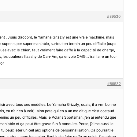
#89530
ident . J’suis d’accord, le Yamaha Grizzly est une vraie machiine, mais
re super super super maniable, surtout en terrain un peu difficile (oups
ques avec le chien, faut vraiment faire gaffe à la capacité de charge,
ais, les couleurs flaashy de Can-Am, ça envoie OMG. J’irai faire un tour
 ça
#89532
isir avec tous ces modèles. Le Yamaha Grizzly, ouais, il a vrm bonne
ais, ça n’a rien à voir). Mon pote qui en a un me dit que c’est costaud
hemins un peu difficiles. Mais le Polaris Sportsman, j’en ai entendu que
maniable et ça peut être grave fun à conduire. Perso, j’aime aussi le
, tu peux jeter un œil aux options de personnalisation. Ça pourrait le
es, surtout avec ton chien. Faut juste faire gaffe au poids, t’as raison,