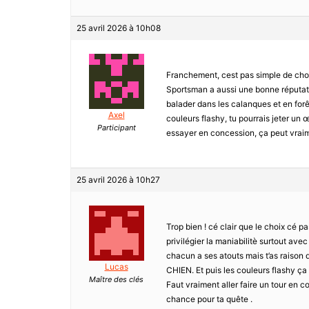
25 avril 2026 à 10h08
Franchement, cest pas simple de chois
Sportsman a aussi une bonne réputatio
balader dans les calanques et en forê
Axel
couleurs flashy, tu pourrais jeter un
Participant
essayer en concession, ça peut vraime
25 avril 2026 à 10h27
Trop bien ! cé clair que le choix cé 
privilégier la maniabilitè surtout ave
chacun a ses atouts mais t’as raison 
Lucas
CHIEN. Et puis les couleurs flashy ça
Maître des clés
Faut vraiment aller faire un tour en c
chance pour ta quête .