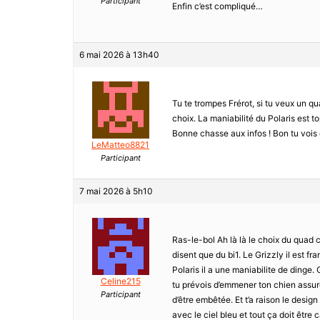
Participant
Enfin c’est compliqué…
6 mai 2026 à 13h40
Tu te trompes Frérot, si tu veux un qua
choix. La maniabilité du Polaris est t
Bonne chasse aux infos ! Bon tu vois 
LeMatteo8821
Participant
7 mai 2026 à 5h10
Ras-le-bol Ah là là le choix du quad c
disent que du bi1. Le Grizzly il est fr
Polaris il a une maniabilite de dinge.
Celine215
tu prévois d’emmener ton chien assu
Participant
d’être embêtée. Et t’a raison le desig
avec le ciel bleu et tout ça doit être