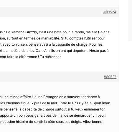
#89524
ir. Le Yamaha Grizzly, c’est une bête pour la rando, mais le Polaris
n, surtout en termes de maniabilité. Si tu comptes l’utiliser pour
t avec ton chien, pense aussi à la capacité de charge. Pour les
 œil au modèle de chez Can-Am, ils en ont qui dépotent. Héste pas à
nt faire la differrence ! Tu m’étonnes
#89527
pas une mince affaire ! Ici en Bretagne on a souvent tendance à
c les chemins sinueux près de la mer. Entre le Grizzly et le Sportsman
de penser à la capacité de charge surtout si tu veux emmener ton
 apporte un bon peps ça fait pas de mal de se démarquer un peu !
oncession histoire de sentir la bête sous ses doigts. Allez bonne