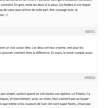
op contraint. En gros, teste les deux si tu peux. Ça t’aidera à voir lequel
 coup de cœur peut arriver de nulle part. Bon courage avec ta
sir :-/
#89741
venir un vrai casse-tête. Les deux ont leur charme, met pour les
 pourrait vraiment faire la différence. Et ouais, le loook compte aussi
#89836
 pas simple, surtout quand on voit toutes ces options. Le Polaris, il a
otiques, et franchement, avec un chien, faut vraiment pas se louper
ais que même si les couleurs de Can-Am sont super flashy, j’muis pas