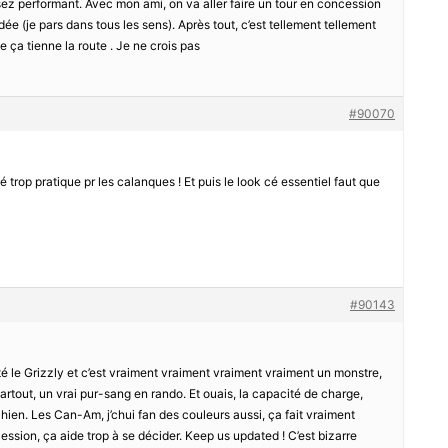
sez performant. Avec mon ami, on va aller faire un tour en concession
idée (je pars dans tous les sens). Après tout, c’est tellement tellement
e ça tienne la route . Je ne crois pas
#90070
é trop pratique pr les calanques ! Et puis le look cé essentiel faut que
#90143
esté le Grizzly et c’est vraiment vraiment vraiment vraiment un monstre,
r partout, un vrai pur-sang en rando. Et ouais, la capacité de charge,
chien. Les Can-Am, j’chui fan des couleurs aussi, ça fait vraiment
ession, ça aide trop à se décider. Keep us updated ! C’est bizarre