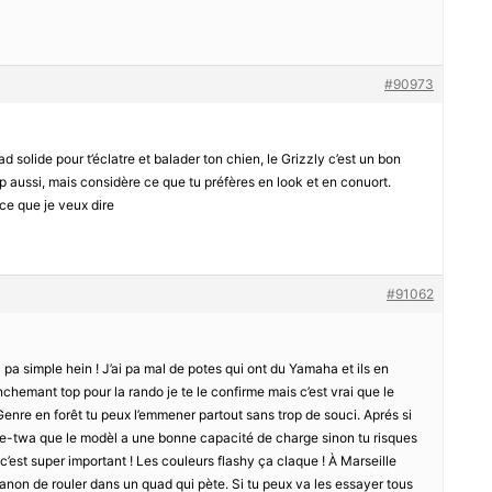
#90973
d solide pour t’éclatre et balader ton chien, le Grizzly c’est un bon
op aussi, mais considère ce que tu préfères en look et en conuort.
ce que je veux dire
#91062
 pa simple hein ! J’ai pa mal de potes qui ont du Yamaha et ils en
anchemant top pour la rando je te le confirme mais c’est vrai que le
 Genre en forêt tu peux l’emmener partout sans trop de souci. Aprés si
re-twa que le modèl a une bonne capacité de charge sinon tu risques
n c’est super important ! Les couleurs flashy ça claque ! À Marseille
 canon de rouler dans un quad qui pète. Si tu peux va les essayer tous