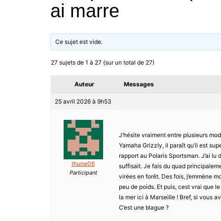
ai marre
Ce sujet est vide.
27 sujets de 1 à 27 (sur un total de 27)
Auteur
Messages
25 avril 2026 à 9h53
J’hésite vraiment entre plusieurs mod
Yamaha Grizzly, il paraît qu’il est s
rapport au Polaris Sportsman. J’ai lu d
thune06
suffisait. Je fais du quad principale
Participant
virées en forêt. Des fois, j’emmène m
peu de poids. Et puis, cest vrai que 
la mer ici à Marseille ! Bref, si vous
C’est une blague ?