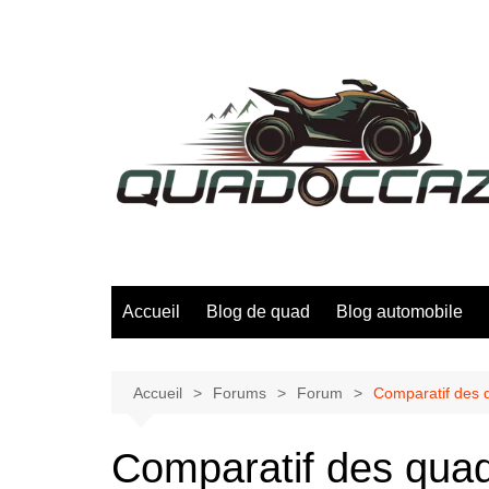
Aller
au
contenu
Accueil
Blog de quad
Blog automobile
Accueil
Forums
Forum
Comparatif des q
Comparatif des quads