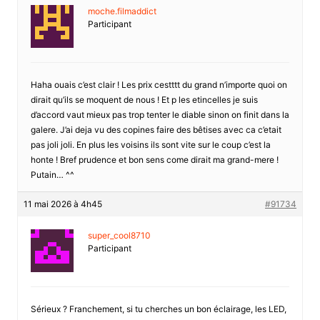
moche.filmaddict
Participant
Haha ouais c’est clair ! Les prix cestttt du grand n’importe quoi on
dirait qu’ils se moquent de nous ! Et p les etincelles je suis
d’accord vaut mieux pas trop tenter le diable sinon on finit dans la
galere. J’ai deja vu des copines faire des bêtises avec ca c’etait
pas joli joli. En plus les voisins ils sont vite sur le coup c’est la
honte ! Bref prudence et bon sens come dirait ma grand-mere !
Putain… ^^
11 mai 2026 à 4h45
#91734
super_cool8710
Participant
Sérieux ? Franchement, si tu cherches un bon éclairage, les LED,