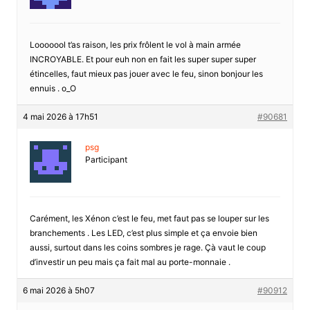
Looooool t’as raison, les prix frôlent le vol à main armée
INCROYABLE. Et pour euh non en fait les super super super
étincelles, faut mieux pas jouer avec le feu, sinon bonjour les
ennuis . o_O
4 mai 2026 à 17h51
#90681
psg
Participant
Carément, les Xénon c’est le feu, met faut pas se louper sur les
branchements . Les LED, c’est plus simple et ça envoie bien
aussi, surtout dans les coins sombres je rage. Çà vaut le coup
d’investir un peu mais ça fait mal au porte-monnaie .
6 mai 2026 à 5h07
#90912