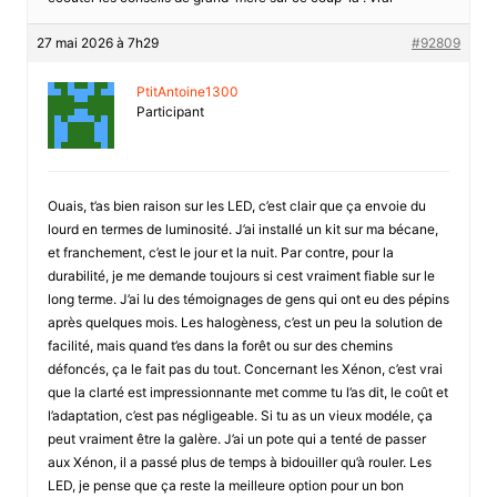
27 mai 2026 à 7h29
#92809
PtitAntoine1300
Participant
Ouais, t’as bien raison sur les LED, c’est clair que ça envoie du
lourd en termes de luminosité. J’ai installé un kit sur ma bécane,
et franchement, c’est le jour et la nuit. Par contre, pour la
durabilité, je me demande toujours si cest vraiment fiable sur le
long terme. J’ai lu des témoignages de gens qui ont eu des pépins
après quelques mois. Les halogèness, c’est un peu la solution de
facilité, mais quand t’es dans la forêt ou sur des chemins
défoncés, ça le fait pas du tout. Concernant les Xénon, c’est vrai
que la clarté est impressionnante met comme tu l’as dit, le coût et
l’adaptation, c’est pas négligeable. Si tu as un vieux modéle, ça
peut vraiment être la galère. J’ai un pote qui a tenté de passer
aux Xénon, il a passé plus de temps à bidouiller qu’à rouler. Les
LED, je pense que ça reste la meilleure option pour un bon