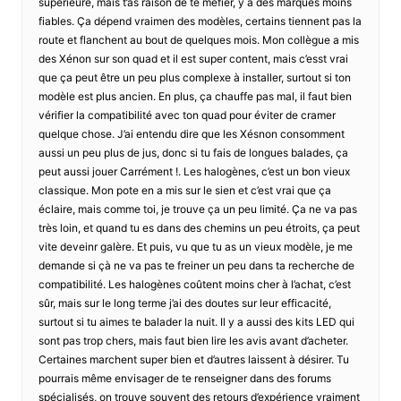
supérieure, mais t’as raison de te méfier, y a des marques moins
fiables. Ça dépend vraimen des modèles, certains tiennent pas la
route et flanchent au bout de quelques mois. Mon collègue a mis
des Xénon sur son quad et il est super content, mais c’esst vrai
que ça peut être un peu plus complexe à installer, surtout si ton
modèle est plus ancien. En plus, ça chauffe pas mal, il faut bien
vérifier la compatibilité avec ton quad pour éviter de cramer
quelque chose. J’ai entendu dire que les Xésnon consomment
aussi un peu plus de jus, donc si tu fais de longues balades, ça
peut aussi jouer Carrément !. Les halogènes, c’est un bon vieux
classique. Mon pote en a mis sur le sien et c’est vrai que ça
éclaire, mais comme toi, je trouve ça un peu limité. Ça ne va pas
très loin, et quand tu es dans des chemins un peu étroits, ça peut
vite deveinr galère. Et puis, vu que tu as un vieux modèle, je me
demande si çà ne va pas te freiner un peu dans ta recherche de
compatibilité. Les halogènes coûtent moins cher à l’achat, c’est
sûr, mais sur le long terme j’ai des doutes sur leur efficacité,
surtout si tu aimes te balader la nuit. Il y a aussi des kits LED qui
sont pas trop chers, mais faut bien lire les avis avant d’acheter.
Certaines marchent super bien et d’autres laissent à désirer. Tu
pourrais même envisager de te renseigner dans des forums
spécialisés, on trouve souvent des retours d’expérience vraiment