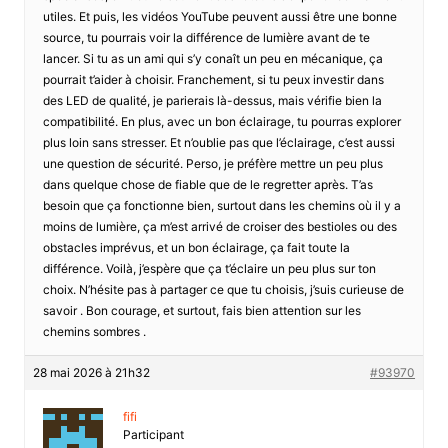
utiles. Et puis, les vidéos YouTube peuvent aussi être une bonne
source, tu pourrais voir la différence de lumière avant de te
lancer. Si tu as un ami qui s’y conaît un peu en mécanique, ça
pourrait t’aider à choisir. Franchement, si tu peux investir dans
des LED de qualité, je parierais là-dessus, mais vérifie bien la
compatibilité. En plus, avec un bon éclairage, tu pourras explorer
plus loin sans stresser. Et n’oublie pas que l’éclairage, c’est aussi
une question de sécurité. Perso, je préfère mettre un peu plus
dans quelque chose de fiable que de le regretter après. T’as
besoin que ça fonctionne bien, surtout dans les chemins où il y a
moins de lumière, ça m’est arrivé de croiser des bestioles ou des
obstacles imprévus, et un bon éclairage, ça fait toute la
différence. Voilà, j’espère que ça t’éclaire un peu plus sur ton
choix. N’hésite pas à partager ce que tu choisis, j’suis curieuse de
savoir . Bon courage, et surtout, fais bien attention sur les
chemins sombres .
28 mai 2026 à 21h32
#93970
fifi
Participant