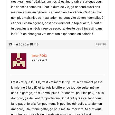
c’est vraiment l’idéal. La luminosité est incroyable, surtouut pour
les chemins sombres. Pour la duré de vie, çà dépend aussi des
marque,s mais en général, ça tient bien. Le Xénon, c’est pas mal
non plus mais niveau installation, ça peut vite devenir compliqué
et cher. Les halogènes, cest pas vraiment la top qualité, à part si
tu veux juste un éclairage de secours. Hésite pas à investir dans
les LED, ça changera vraiment ton expérience en balade !
13 mai 2026 à 18h48
#92198
Imran7963
Participant
C’est vrai que le LED, c’est vraiment le top. J’ai récemment passé
la mienne à la LED et tu vois la différence tout de suite, même
dans le garage, c’est un vrai plus ! Par contre, pour les prix, je suis
d’accord, ça devient n’importe quoi. On dirait qu’ils veulent nous
faire payer le prix fort pour tout. Et pour les étincelles, totalemen
d’accord, il faut faire gaffe, ça peut mal tourner vite. Mieux vaut
écouter les conseils de grand-mère sur ce coup-là ! vrai