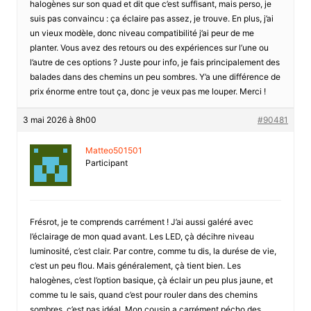
halogènes sur son quad et dit que c’est suffisant, mais perso, je
suis pas convaincu : ça éclaire pas assez, je trouve. En plus, j’ai
un vieux modèle, donc niveau compatibilité j’ai peur de me
planter. Vous avez des retours ou des expériences sur l’une ou
l’autre de ces options ? Juste pour info, je fais principalement des
balades dans des chemins un peu sombres. Y’a une différence de
prix énorme entre tout ça, donc je veux pas me louper. Merci !
3 mai 2026 à 8h00
#90481
Matteo501501
Participant
Frésrot, je te comprends carrément ! J’ai aussi galéré avec
l’éclairage de mon quad avant. Les LED, çà décihre niveau
luminosité, c’est clair. Par contre, comme tu dis, la durése de vie,
c’est un peu flou. Mais généralement, çà tient bien. Les
halogènes, c’est l’option basique, çà éclair un peu plus jaune, et
comme tu le sais, quand c’est pour rouler dans des chemins
sombres, c’est pas idéal. Mon cousin a carrément pécho des