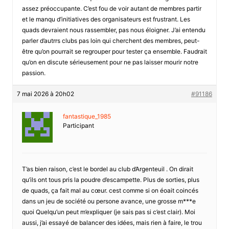
assez préoccupante. C’est fou de voir autant de membres partir
et le manqu d’initiatives des organisateurs est frustrant. Les
quads devraient nous rassembler, pas nous éloigner. J’ai entendu
parler d’autrrs clubs pas loin qui cherchent des membres, peut-
être qu’on pourrait se regrouper pour tester ça ensemble. Faudrait
qu’on en discute sérieusement pour ne pas laisser mourir notre
passion.
7 mai 2026 à 20h02
#91186
fantastique_1985
Participant
T’as bien raison, c’est le bordel au club d’Argenteuil . On dirait
qu’ils ont tous pris la poudre d’escampette. Plus de sorties, plus
de quads, ça fait mal au cœur. cest comme si on éoait coincés
dans un jeu de société ou persone avance, une grosse m***e
quoi Quelqu’un peut m’expliquer (je sais pas si c’est clair). Moi
aussi, j’ai essayé de balancer des idées, mais rien à faire, le trou