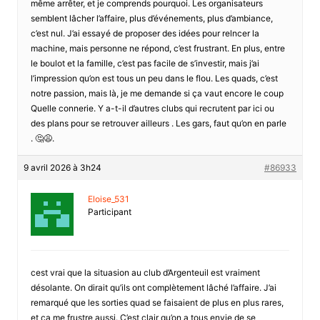
même arrêter, et je comprends pourquoi. Les organisateurs
semblent lâcher l’affaire, plus d’événements, plus d’ambiance,
c’est nul. J’ai essayé de proposer des idées pour relncer la
machine, mais personne ne répond, c’est frustrant. En plus, entre
le boulot et la famille, c’est pas facile de s’investir, mais j’ai
l’impression qu’on est tous un peu dans le flou. Les quads, c’est
notre passion, mais là, je me demande si ça vaut encore le coup
Quelle connerie. Y a-t-il d’autres clubs qui recrutent par ici ou
des plans pour se retrouver ailleurs . Les gars, faut qu’on en parle
. 🤔😩.
9 avril 2026 à 3h24
#86933
Eloise_531
Participant
cest vrai que la situasion au club d’Argenteuil est vraiment
désolante. On dirait qu’ils ont complètement lâché l’affaire. J’ai
remarqué que les sorties quad se faisaient de plus en plus rares,
et ça me frustre aussi. C’est clair qu’on a tous envie de se