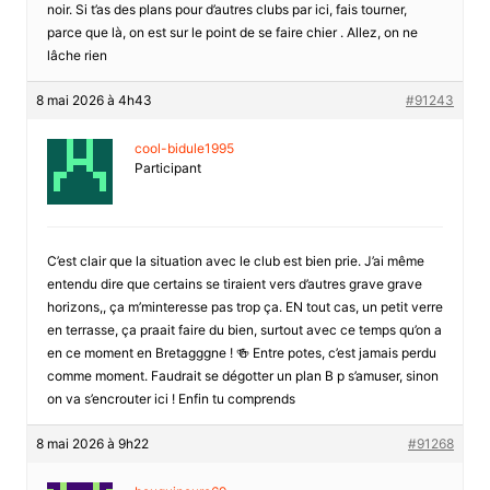
noir. Si t’as des plans pour d’autres clubs par ici, fais tourner,
parce que là, on est sur le point de se faire chier . Allez, on ne
lâche rien
8 mai 2026 à 4h43
#91243
cool-bidule1995
Participant
C’est clair que la situation avec le club est bien prie. J’ai même
entendu dire que certains se tiraient vers d’autres grave grave
horizons,, ça m’minteresse pas trop ça. EN tout cas, un petit verre
en terrasse, ça praait faire du bien, surtout avec ce temps qu’on a
en ce moment en Bretagggne ! 🍻 Entre potes, c’est jamais perdu
comme moment. Faudrait se dégotter un plan B p s’amuser, sinon
on va s’encrouter ici ! Enfin tu comprends
8 mai 2026 à 9h22
#91268