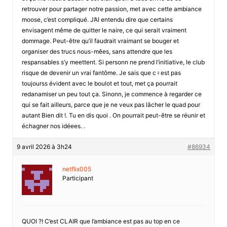
retrouver pour partager notre passion, met avec cette ambiance
moose, c’est compliqué. J’AI entendu dire que certains
envisagent même de quitter le naire, ce qui serait vraiment
dommage. Peut-être qu’il faudrait vraimant se bouger et
organiser des trucs nous-mêes, sans attendre que les
respansables s’y meettent. Si personn ne prend l’initiative, le club
risque de devenir un vrai fantôme. Je sais que c♀est pas
toujourss évident avec le boulot et tout, met ça pourrait
redanamiser un peu tout ça. Sinonn, je commence à regarder ce
qui se fait ailleurs, parce que je ne veux pas lâcher le quad pour
autant Bien dit !. Tu en dis quoi . On pourrait peut-être se réunir et
échagner nos idéees. .
9 avril 2026 à 3h24
#86934
netflix005
Participant
QUOI ?! C’est CLAIR que l’ambiance est pas au top en ce