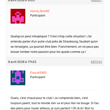
9 avril 2026 à 3h25
#86937
movie_fano92
Participant
Quelqu’un peut m’expliquer ? C’est n’imp cette situation ! J’ai
entendu parler d’un autre club près de Strasbourg, faudrait qu’on
se renseigne, ça pourrait être bien. Franchement, on ne peux pas
laisser tomber notre passion pour les quads comme ça !
9 avril 2026 à 17h33
#87045
Pascal5992
Participant
Ouais, c’est chaud pour le club ! Je comprends bien, c’est
toujours paeril, tout le monde s’en va et plus rien ne bouge. Si t’as
des plans pour rouler ailleurs, je suis partant ! Oh là là ! Bon tu