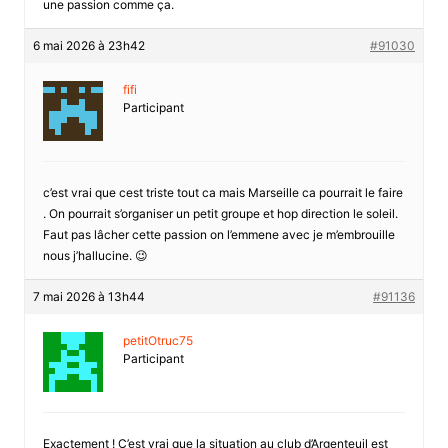
une passion comme ça.
6 mai 2026 à 23h42
#91030
fifi
Participant
c’est vrai que cest triste tout ca mais Marseille ca pourrait le faire
. On pourrait s’organiser un petit groupe et hop direction le soleil.
Faut pas lâcher cette passion on l’emmene avec je m’embrouille
nous j’hallucine. 😉
7 mai 2026 à 13h44
#91136
petitOtruc75
Participant
Exactement ! C’est vrai que la situation au club d’Argenteuil est