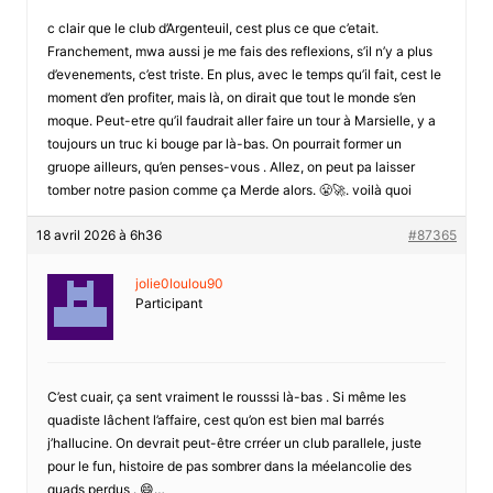
c clair que le club d’Argenteuil, cest plus ce que c’etait.
Franchement, mwa aussi je me fais des reflexions, s’il n’y a plus
d’evenements, c’est triste. En plus, avec le temps qu’il fait, cest le
moment d’en profiter, mais là, on dirait que tout le monde s’en
moque. Peut-etre qu’il faudrait aller faire un tour à Marsielle, y a
toujours un truc ki bouge par là-bas. On pourrait former un
gruope ailleurs, qu’en penses-vous . Allez, on peut pa laisser
tomber notre pasion comme ça Merde alors. 😤🚀. voilà quoi
18 avril 2026 à 6h36
#87365
jolie0loulou90
Participant
C’est cuair, ça sent vraiment le rousssi là-bas . Si même les
quadiste lâchent l’affaire, cest qu’on est bien mal barrés
j’hallucine. On devrait peut-être crréer un club parallele, juste
pour le fun, histoire de pas sombrer dans la méelancolie des
quads perdus . 😄…