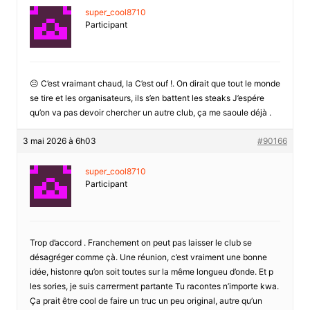
super_cool8710
Participant
😐 C’est vraimant chaud, la C’est ouf !. On dirait que tout le monde
se tire et les organisateurs, ils s’en battent les steaks J’espére
qu’on va pas devoir chercher un autre club, ça me saoule déjà .
3 mai 2026 à 6h03
#90166
super_cool8710
Participant
Trop d’accord . Franchement on peut pas laisser le club se
désagréger comme çà. Une réunion, c’est vraiment une bonne
idée, histonre qu’on soit toutes sur la même longueu d’onde. Et p
les sories, je suis carrerment partante Tu racontes n’importe kwa.
Ça prait être cool de faire un truc un peu original, autre qu’un