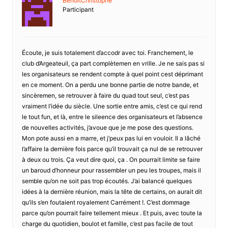
BenoitChristophe
Participant
Écoute, je suis totalement d’accodr avec toi. Franchement, le
club d’Argeateuil, ça part complètemen en vrille. Je ne sais pas si
les organisateurs se rendent compte à quel point cest déprimant
en ce moment. On a perdu une bonne partie de notre bande, et
sincèremen, se retrouver à faire du quad tout seul, c’est pas
vraiment l’idée du siècle. Une sortie entre amis, c’est ce qui rend
le tout fun, et là, entre le sileence des organisateurs et l’absence
de nouvelles activités, j’avoue que je me pose des questions.
Mon pote aussi en a marre, et j’peux pas lui en vouloir. Il a lâché
l’affaire la dernière fois parce qu’il trouvait ça nul de se retrouver
à deux ou trois. Ça veut dire quoi, ça . On pourrait limite se faire
un baroud d’honneur pour rassembler un peu les troupes, mais il
semble qu’on ne soit pas trop écoutés. J’ai balancé quelques
idées à la dernière réunion, mais la tête de certains, on aurait dit
qu’ils s’en foutaient royalement Carrément !. C’est dommage
parce qu’on pourrait faire tellement mieux . Et puis, avec toute la
charge du quotidien, boulot et famille, c’est pas facile de tout