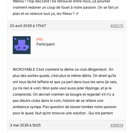
Wahou ! Trop d’accerd ! Se retrouver entre nous, çà pourrait
vraiment redoner un coup de fouet à notre passion. On se fait un
plan et on relance tout ça, les filless ? 🎉
23 avril 2026 à 17h07
#89278
psg
Participant
INCROYABLE C’est vraiment la dèrhe ce club d’Argenteuil . En
plus des sorties quads, c’est plus le même délrie. On dirait qu’ils
ont tous lâché l’affaire et que ça part dans tous les sens (je sais,
ça n’a rien à voir). Mon pote veut aussi jeter l’éponge, et je le
comprends. On devrait vraimen se bougre et regarder s’il n’y a
pas d’autrs clubs dans le coin, histoire de se refaire une
ambiance sympa. Pas question de laisser tomber notre passion
pour le quad, faut qu’on troouve une solution . Qui est partant
3 mai 2026 à 5h25
#89828