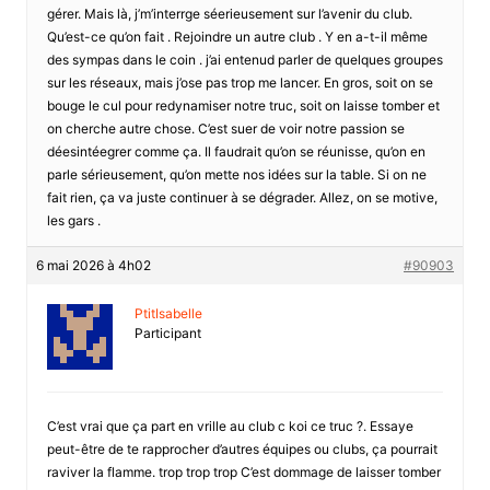
gérer. Mais là, j’m’interrge séerieusement sur l’avenir du club.
Qu’est-ce qu’on fait . Rejoindre un autre club . Y en a-t-il même
des sympas dans le coin . j’ai entenud parler de quelques groupes
sur les réseaux, mais j’ose pas trop me lancer. En gros, soit on se
bouge le cul pour redynamiser notre truc, soit on laisse tomber et
on cherche autre chose. C’est suer de voir notre passion se
déesintéegrer comme ça. Il faudrait qu’on se réunisse, qu’on en
parle sérieusement, qu’on mette nos idées sur la table. Si on ne
fait rien, ça va juste continuer à se dégrader. Allez, on se motive,
les gars .
6 mai 2026 à 4h02
#90903
PtitIsabelle
Participant
C’est vrai que ça part en vrille au club c koi ce truc ?. Essaye
peut-être de te rapprocher d’autres équipes ou clubs, ça pourrait
raviver la flamme. trop trop trop C’est dommage de laisser tomber