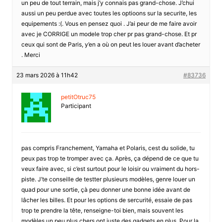
un peu de tout terrain, mais j’y connais pas grand-chose. J’chui
aussi un peu perdue avec toutes les optioons sur la securite, les
equipements :(. Vous en pensez quoi . J’ai peur de me faire avoir
avec je CORRIGE un modele trop cher pr pas grand-chose. Et pr
ceux qui sont de Paris, y’en a où on peut les louer avant d’acheter
. Merci
23 mars 2026 à 11h42
#83736
petitOtruc75
Participant
pas compris Franchement, Yamaha et Polaris, cest du solide, tu
peux pas trop te tromper avec ça. Après, ça dépend de ce que tu
veux faire avec, si c’est surtout pour le loisir ou vraiment du hors-
piste. J’te conseille de testter plusieurs modèles, genre louer un
quad pour une sortie, çà peu donner une bonne idée avant de
lâcher les billes. Et pour les options de sercurité, essaie de pas
trop te prendre la tête, renseigne-toi bien, mais souvent les
modèles un peu plus chers ont juste des gadgets en plus. Pour la