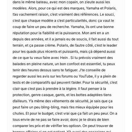
dans le même bateau, avec mon copain, on zieute aussi les
modèles. Alors, pour ce qui est des marques, Yamaha et Polaris,
t’as vachement raison, c’est vraiment des références. Le souci,
c’est que chaque modèle a c’est particularités, donc ça vaut le
coup de faire un peu de recherche. Yamaha, ils ont une bonne
réputation pour la fiabilité et la puissance. Mon ami en a un
depuis des années, et il a jamais eu de soucis, il fait aussi du tout
terrain, et ça passe crème. Polaris, de l’autre côté, c’est le leader
pour les quads plus récents et puissants, mais çà dépend aussi
de ce que tu veux faire avec Hein . Si tu prévois vraiment des
balades en pleine nature, un bon confoot est essentiel, tu peux
tenir des heures dessus sans te fatiguer. J’te conseille de
regarder aussi les avis sur les forums ou YouTube, il y a plein de
tests et de comparatifs qui peuvent t’aider. Pour la sécurité, c’est
clair que c’est pas à prendre à la légère. Il faut penser à la
protection, genre casque, gants, et les bottes adaptées tiens
d’ailleurs. Y’a même des vêtements de sécurité, je sais que ça
peut faire un peu bling-bling, mais t’es mieux équipée pour les
chutes. Et pour le budget, c’est vrai que ça fait un peu peur. On a
tous envie de ne pas se faire avoir, donc je te dirais de bien
comparer les prix et de vérifier les optiosn. On peut trouver de
bonnes affaires si on est patient. Y’à aussi des occasions qui