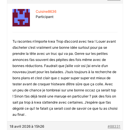
Cuisine8636
Participant
Tu racontes n’importe kwa Trop d’accord avec twa ! Louer avant
d’acheter c’est vraiiment une bonne idée surtout pour pa se
prendre la tête avec un truc qui va pa. Genre sur les petites
annonces t’as souvent des pépites des fois même avec de
bonnes réductions. Faudrait que j’aille voir osi j’ai envie d’un
nouveau jouet pour les balades. J’suis toujours à la recherche de
bons plans et c’est clair que c super super super est mieux de
tester avant de craquer histware d’être sûre que ça colle. Avec
un peu de chance je tombreai sur une bonne occaz ça serait top
! Sinon t’as déjà testé une maruqe en particulier ? psk des fois on
sait pa trop à kwa s’attendre avec certaines. J’espère que t’as
dégoté ce qu’i te falait ça serait cool de savoir ce que tu as choisi
au final .
18 avril 2026 à 15h26
#88331