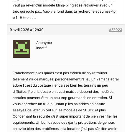
veut pa rêver d’un modèle bling-bling et se retrouver avec un
truc qui roule pa… Vas-y a fond dans ta recherche et aumse-toi
bi1! 🌲✨ ohlala
9 avril 2026 à 12h30
#87023
Anonyme
Inactif
Franchement p les quads c’est pas eviden de s’y retrouver
tellement y’a de marques. personellement j’ai eu un Yamaha et j’ai
adore ! cest du costaue il encaisse bien les terrains un peu
difficiles. Polaris c’est bien aussi mais ca depend des modèles
certains peuvent être un peu trop gourmands en entretien. Si
vous cherchez un truc puissant p les baladdes en nature
essayez de jeter un œil sur les modèles de 500cc et plus.
Concernant la securite c’est super important de bien vesrifier les
equipements. Un bon casque des gants protections de genoux
ca evite bien des problèmes. p la location j’sui pas sûr d’en avoir