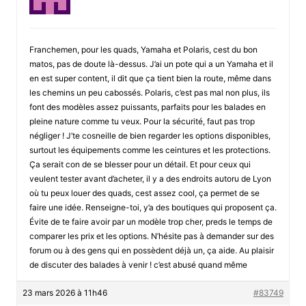
Franchemen, pour les quads, Yamaha et Polaris, cest du bon
matos, pas de doute là-dessus. J’ai un pote qui a un Yamaha et il
en est super content, il dit que ça tient bien la route, même dans
les chemins un peu cabossés. Polaris, c’est pas mal non plus, ils
font des modèles assez puissants, parfaits pour les balades en
pleine nature comme tu veux. Pour la sécurité, faut pas trop
négliger ! J’te cosneille de bien regarder les options disponibles,
surtout les équipements comme les ceintures et les protections.
Ça serait con de se blesser pour un détail. Et pour ceux qui
veulent tester avant d’acheter, il y a des endroits autoru de Lyon
où tu peux louer des quads, cest assez cool, ça permet de se
faire une idée. Renseigne-toi, y’a des boutiques qui proposent ça.
Évite de te faire avoir par un modèle trop cher, preds le temps de
comparer les prix et les options. N’hésite pas à demander sur des
forum ou à des gens qui en possèdent déjà un, ça aide. Au plaisir
de discuter des balades à venir ! c’est abusé quand même
23 mars 2026 à 11h46
#83749