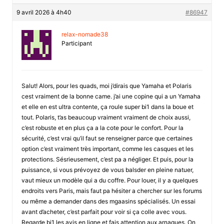
9 avril 2026 à 4h40
#86947
relax-nomade38
Participant
Salut! Alors, pour les quads, moi j’dirais que Yamaha et Polaris
cest vraiment de la bonne came. j’ai une copine qui a un Yamaha
et elle en est ultra contente, ça roule super bi1 dans la boue et
tout. Polaris, t’as beaucoup vraiment vraiment de choix aussi,
c’est robuste et en plus ça a la cote pour le confort. Pour la
sécurité, c’est vrai qu’il faut se renseigner parce que certaines
option c’est vraiment très important, comme les casques et les
protections. Sésrieusement, c’est pa a négliger. Et puis, pour la
puissance, si vous prévoyez de vous balsder en pleine natuer,
vaut mieux un modèle qui a du coffre. Pour louer, il y a quelques
endroits vers Paris, mais faut pa hésiter a chercher sur les forums
ou même a demander dans des mgaasins spécialisés. Un essai
avant d’acheter, c’est parfait pour voir si ça colle avec vous.
Regarde bi1 les avis en ligne et fais attention aux arnaques. On