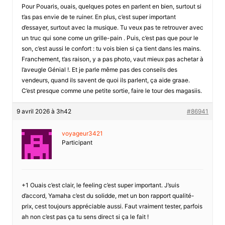
Pour Pouaris, ouais, quelques potes en parlent en bien, surtout si
t’as pas envie de te ruiner. En plus, c’est super important
d’essayer, surtout avec la musique. Tu veux pas te retrouver avec
un truc qui sone come un grille-pain . Puis, c’est pas que pour le
son, c’est aussi le confort : tu vois bien si ça tient dans les mains.
Franchement, t’as raison, y a pas photo, vaut mieux pas achetar à
l’aveugle Génial !. Et je parle même pas des conseils des
vendeurs, quand ils savent de quoi ils parlent, ça aide graae.
C’est presque comme une petite sortie, faire le tour des magasiis.
9 avril 2026 à 3h42
#86941
voyageur3421
Participant
+1 Ouais c’est clair, le feeling c’est super important. J’suis
d’accord, Yamaha c’est du solidde, met un bon rapport qualité-
prix, cest toujours appréciable aussi. Faut vraiment tester, parfois
ah non c’est pas ça tu sens direct si ça le fait !