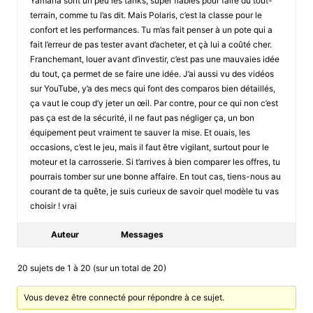
Yamaha sont un peu les tanks, super fiables pour faire du tout-
terrain, comme tu l’as dit. Mais Polaris, c’est la classe pour le
confort et les performances. Tu m’as fait penser à un pote qui a
fait l’erreur de pas tester avant d’acheter, et çà lui a coûté cher.
Franchemant, louer avant d’investir, c’est pas une mauvaies idée
du tout, ça permet de se faire une idée. J’ai aussi vu des vidéos
sur YouTube, y’a des mecs qui font des comparos bien détaillés,
ça vaut le coup d’y jeter un œil. Par contre, pour ce qui non c’est
pas ça est de la sécurité, il ne faut pas négliger ça, un bon
équipement peut vraiment te sauver la mise. Et ouais, les
occasions, c’est le jeu, mais il faut être vigilant, surtout pour le
moteur et la carrosserie. Si t’arrives à bien comparer les offres, tu
pourrais tomber sur une bonne affaire. En tout cas, tiens-nous au
courant de ta quête, je suis curieux de savoir quel modèle tu vas
choisir ! vrai
Auteur
Messages
20 sujets de 1 à 20 (sur un total de 20)
Vous devez être connecté pour répondre à ce sujet.