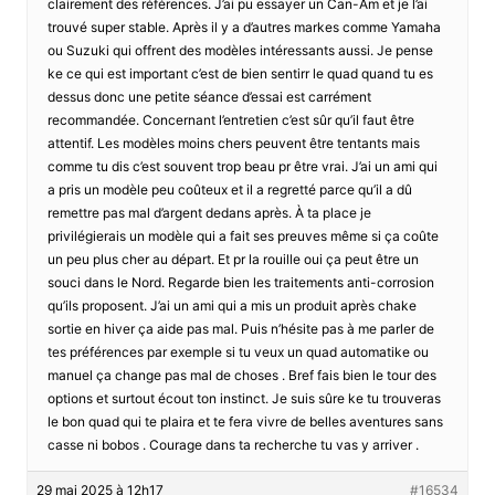
clairement des références. J’ai pu essayer un Can-Am et je l’ai
trouvé super stable. Après il y a d’autres markes comme Yamaha
ou Suzuki qui offrent des modèles intéressants aussi. Je pense
ke ce qui est important c’est de bien sentirr le quad quand tu es
dessus donc une petite séance d’essai est carrément
recommandée. Concernant l’entretien c’est sûr qu’il faut être
attentif. Les modèles moins chers peuvent être tentants mais
comme tu dis c’est souvent trop beau pr être vrai. J’ai un ami qui
a pris un modèle peu coûteux et il a regretté parce qu’il a dû
remettre pas mal d’argent dedans après. À ta place je
privilégierais un modèle qui a fait ses preuves même si ça coûte
un peu plus cher au départ. Et pr la rouille oui ça peut être un
souci dans le Nord. Regarde bien les traitements anti-corrosion
qu’ils proposent. J’ai un ami qui a mis un produit après chake
sortie en hiver ça aide pas mal. Puis n’hésite pas à me parler de
tes préférences par exemple si tu veux un quad automatike ou
manuel ça change pas mal de choses . Bref fais bien le tour des
options et surtout écout ton instinct. Je suis sûre ke tu trouveras
le bon quad qui te plaira et te fera vivre de belles aventures sans
casse ni bobos . Courage dans ta recherche tu vas y arriver .
29 mai 2025 à 12h17
#16534