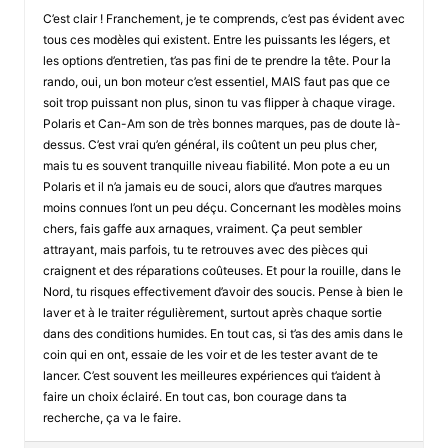
C’est clair ! Franchement, je te comprends, c’est pas évident avec
tous ces modèles qui existent. Entre les puissants les légers, et
les options d’entretien, t’as pas fini de te prendre la tête. Pour la
rando, oui, un bon moteur c’est essentiel, MAIS faut pas que ce
soit trop puissant non plus, sinon tu vas flipper à chaque virage.
Polaris et Can-Am son de très bonnes marques, pas de doute là-
dessus. C’est vrai qu’en général, ils coûtent un peu plus cher,
mais tu es souvent tranquille niveau fiabilité. Mon pote a eu un
Polaris et il n’a jamais eu de souci, alors que d’autres marques
moins connues l’ont un peu déçu. Concernant les modèles moins
chers, fais gaffe aux arnaques, vraiment. Ça peut sembler
attrayant, mais parfois, tu te retrouves avec des pièces qui
craignent et des réparations coûteuses. Et pour la rouille, dans le
Nord, tu risques effectivement d’avoir des soucis. Pense à bien le
laver et à le traiter régulièrement, surtout après chaque sortie
dans des conditions humides. En tout cas, si t’as des amis dans le
coin qui en ont, essaie de les voir et de les tester avant de te
lancer. C’est souvent les meilleures expériences qui t’aident à
faire un choix éclairé. En tout cas, bon courage dans ta
recherche, ça va le faire.