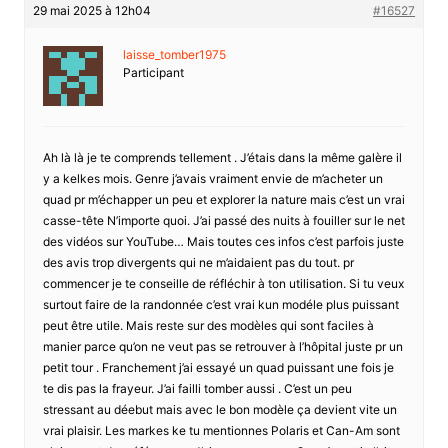
29 mai 2025 à 12h04
#16527
laisse_tomber1975
Participant
Ah là là je te comprends tellement . J’étais dans la même galère il
y a kelkes mois. Genre j’avais vraiment envie de m’acheter un
quad pr m’échapper un peu et explorer la nature mais c’est un vrai
casse-tête N’importe quoi. J’ai passé des nuits à fouiller sur le net
des vidéos sur YouTube… Mais toutes ces infos c’est parfois juste
des avis trop divergents qui ne m’aidaient pas du tout. pr
commencer je te conseille de réfléchir à ton utilisation. Si tu veux
surtout faire de la randonnée c’est vrai kun modéle plus puissant
peut être utile. Mais reste sur des modèles qui sont faciles à
manier parce qu’on ne veut pas se retrouver à l’hôpital juste pr un
petit tour . Franchement j’ai essayé un quad puissant une fois je
te dis pas la frayeur. J’ai failli tomber aussi . C’est un peu
stressant au déebut mais avec le bon modèle ça devient vite un
vrai plaisir. Les markes ke tu mentionnes Polaris et Can-Am sont