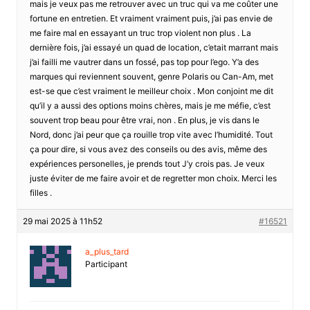
mais je veux pas me retrouver avec un truc qui va me coûter une
fortune en entretien. Et vraiment vraiment puis, j’ai pas envie de
me faire mal en essayant un truc trop violent non plus . La
dernière fois, j’ai essayé un quad de location, c’etait marrant mais
j’ai failli me vautrer dans un fossé, pas top pour l’ego. Y’a des
marques qui reviennent souvent, genre Polaris ou Can-Am, met
est-se que c’est vraiment le meilleur choix . Mon conjoint me dit
qu’il y a aussi des options moins chères, mais je me méfie, c’est
souvent trop beau pour être vrai, non . En plus, je vis dans le
Nord, donc j’ai peur que ça rouille trop vite avec l’humidité. Tout
ça pour dire, si vous avez des conseils ou des avis, même des
expériences personelles, je prends tout J’y crois pas. Je veux
juste éviter de me faire avoir et de regretter mon choix. Merci les
filles .
29 mai 2025 à 11h52
#16521
a_plus_tard
Participant