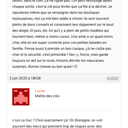
raison, dans le coin, ça ne rigole pas ! Un petit nettoyage après
chaque sortie, c’est la clé pour éviter que ça file à la déchet. Je
rajouterais même que se renseigner dans les boutiques
toulousaines, moi ça m’à bien aidée à choisir. Ils sont souvent
pleins de bons conseils et conaissent leur éqipement sur le bout
des doigts. Et puis, dis-toi qu’il y a plein de petits modèles qui
tournent bien, même si moins conus. Une amie a un quad moins
cher, elle en est super contente pour ces petites balades en
famille. Pense aussi à prendre un bon casque, çà ne coûte pas
cher et la sécurité, c’est primordial ! Vas-y, fonce, mais garde
toujours un œil sur la route, histoire d’éviter les mauvaises
surprises. Bonne chasse au bon quad ! 🙁
2 juin 2025 à 19h28
#18181
Lucas
Maître des clés
c koi ce truc ? C’est exactement çà ! En Bretagne, on voit
souvent des mecs qui prennent trop de risques avec des