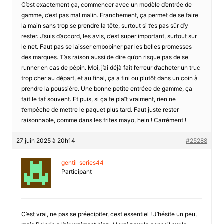
C’est exactement ça, commencer avec un modèle d’entrée de
gamme, c’est pas mal malin. Franchement, ça permet de se faire
la main sans trop se prendre la tête, surtout si t’es pas sûr d’y
rester. J’suis d’accord, les avis, c’est super important, surtout sur
le net. Faut pas se laisser embobiner par les belles promesses
des marques. T’as raison aussi de dire qu’on risque pas de se
runner en cas de pépin. Moi, j’ai déjà fait l’erreur d’acheter un truc
trop cher au départ, et au final, ça a fini ou plutôt dans un coin à
prendre la poussière. Une bonne petite entréee de gamme, ça
fait le taf souvent. Et puis, si ça te plaît vraiment, rien ne
t’empêche de mettre le paquet plus tard. Faut juste rester
raisonnable, comme dans les frites mayo, hein ! Carrément !
27 juin 2025 à 20h14
#25288
gentil_series44
Participant
C’est vrai, ne pas se préecipiter, cest essentiel ! J’hésite un peu,