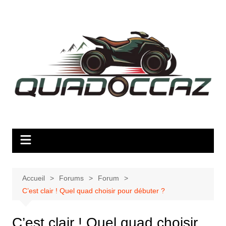
Aller
au
contenu
Accueil
Forums
Forum
C’est clair ! Quel quad choisir pour débuter ?
C’est clair ! Quel quad choisir