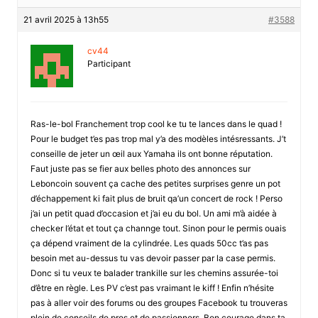
21 avril 2025 à 13h55
#3588
cv44
Participant
Ras-le-bol Franchement trop cool ke tu te lances dans le quad !
Pour le budget t’es pas trop mal y’a des modèles intésressants. J’t
conseille de jeter un œil aux Yamaha ils ont bonne réputation.
Faut juste pas se fier aux belles photo des annonces sur
Leboncoin souvent ça cache des petites surprises genre un pot
d’échappement ki fait plus de bruit qa’un concert de rock ! Perso
j’ai un petit quad d’occasion et j’ai eu du bol. Un ami m’à aidée à
checker l’état et tout ça channge tout. Sinon pour le permis ouais
ça dépend vraiment de la cylindrée. Les quads 50cc t’as pas
besoin met au-dessus tu vas devoir passer par la case permis.
Donc si tu veux te balader trankille sur les chemins assurée-toi
d’être en règle. Les PV c’est pas vraimant le kiff ! Enfin n’hésite
pas à aller voir des forums ou des groupes Facebook tu trouveras
plein de conseils de pros et de passionners. Bon courage dans ta