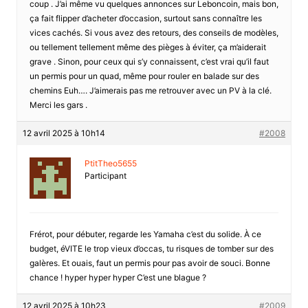
coup . J’ai même vu quelques annonces sur Leboncoin, mais bon,
ça fait flipper d’acheter d’occasion, surtout sans connaître les
vices cachés. Si vous avez des retours, des conseils de modèles,
ou tellement tellement même des pièges à éviter, ça m’aiderait
grave . Sinon, pour ceux qui s’y connaissent, c’est vrai qu’il faut
un permis pour un quad, même pour rouler en balade sur des
chemins Euh…. J’aimerais pas me retrouver avec un PV à la clé.
Merci les gars .
12 avril 2025 à 10h14
#2008
PtitTheo5655
Participant
Frérot, pour débuter, regarde les Yamaha c’est du solide. À ce
budget, éVITE le trop vieux d’occas, tu risques de tomber sur des
galères. Et ouais, faut un permis pour pas avoir de souci. Bonne
chance ! hyper hyper hyper C’est une blague ?
12 avril 2025 à 10h23
#2009