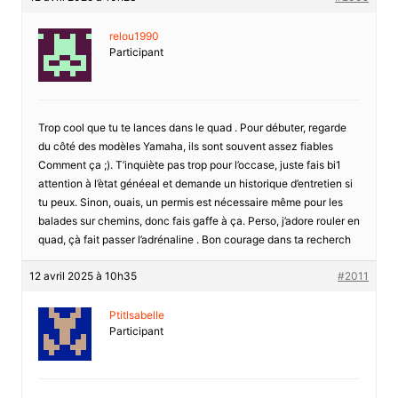
relou1990
Participant
Trop cool que tu te lances dans le quad . Pour débuter, regarde
du côté des modèles Yamaha, ils sont souvent assez fiables
Comment ça ;). T’inquiète pas trop pour l’occase, juste fais bi1
attention à l’ètat généeal et demande un historique d’entretien si
tu peux. Sinon, ouais, un permis est nécessaire même pour les
balades sur chemins, donc fais gaffe à ça. Perso, j’adore rouler en
quad, çà fait passer l’adrénaline . Bon courage dans ta recherch
12 avril 2025 à 10h35
#2011
PtitIsabelle
Participant