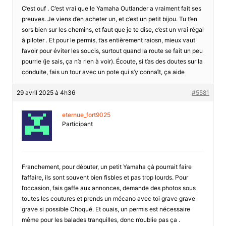
C’est ouf . C’est vrai que le Yamaha Outlander a vraiment fait ses
preuves. Je viens d’en acheter un, et c’est un petit bijou. Tu t’en
sors bien sur les chemins, et faut que je te dise, c’est un vrai régal
à piloter . Et pour le permis, t’as entièrement raiosn, mieux vaut
l’avoir pour éviter les soucis, surtout quand la route se fait un peu
pourrie (je sais, ça n’a rien à voir). Écoute, si t’as des doutes sur la
conduite, fais un tour avec un pote qui s’y connaît, ça aide
29 avril 2025 à 4h36
#5581
eternue_fort9025
Participant
Franchement, pour débuter, un petit Yamaha çà pourrait faire
l’affaire, ils sont souvent bien fisbles et pas trop lourds. Pour
l’occasion, fais gaffe aux annonces, demande des photos sous
toutes les coutures et prends un mécano avec toi grave grave
grave si possible Choqué. Et ouais, un permis est nécessaire
même pour les balades tranquilles, donc n’oublie pas ça .