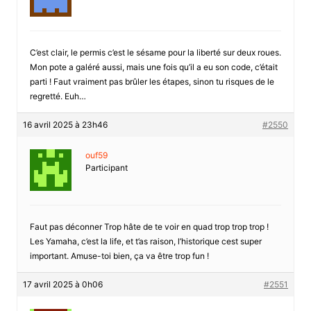
C’est clair, le permis c’est le sésame pour la liberté sur deux roues.
Mon pote a galéré aussi, mais une fois qu’il a eu son code, c’était
parti ! Faut vraiment pas brûler les étapes, sinon tu risques de le
regretté. Euh…
16 avril 2025 à 23h46
#2550
ouf59
Participant
Faut pas déconner Trop hâte de te voir en quad trop trop trop !
Les Yamaha, c’est la life, et t’as raison, l’historique cest super
important. Amuse-toi bien, ça va être trop fun !
17 avril 2025 à 0h06
#2551