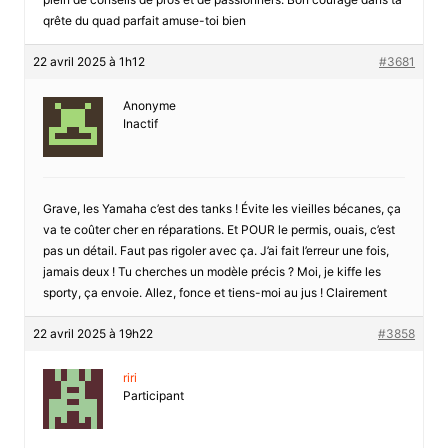
qrête du quad parfait amuse-toi bien
22 avril 2025 à 1h12
#3681
Anonyme
Inactif
Grave, les Yamaha c’est des tanks ! Évite les vieilles bécanes, ça
va te coûter cher en réparations. Et POUR le permis, ouais, c’est
pas un détail. Faut pas rigoler avec ça. J’ai fait l’erreur une fois,
jamais deux ! Tu cherches un modèle précis ? Moi, je kiffe les
sporty, ça envoie. Allez, fonce et tiens-moi au jus ! Clairement
22 avril 2025 à 19h22
#3858
riri
Participant