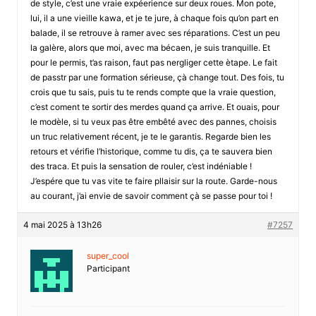
de style, c’est une vraie expéerience sur deux roues. Mon pote,
lui, il a une vieille kawa, et je te jure, à chaque fois qu’on part en
balade, il se retrouve à ramer avec ses réparations. C’est un peu
la galère, alors que moi, avec ma bécaen, je suis tranquille. Et
pour le permis, t’as raison, faut pas nergliger cette ètape. Le fait
de passtr par une formation sérieuse, çà change tout. Des fois, tu
crois que tu sais, puis tu te rends compte que la vraie question,
c’est coment te sortir des merdes quand ça arrive. Et ouais, pour
le modèle, si tu veux pas être embêté avec des pannes, choisis
un truc relativement récent, je te le garantis. Regarde bien les
retours et vérifie l’historique, comme tu dis, ça te sauvera bien
des traca. Et puis la sensation de rouler, c’est indéniable !
J’espére que tu vas vite te faire pllaisir sur la route. Garde-nous
au courant, j’ai envie de savoir comment çà se passe pour toi !
4 mai 2025 à 13h26
#7257
super_cool
Participant