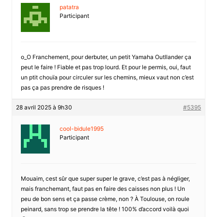
patatra
Participant
o_O Franchement, pour derbuter, un petit Yamaha Outllander ça
peut le faire ! Fiable et pas trop lourd. Et pour le permis, oui, faut
un ptit chouïa pour circuler sur les chemins, mieux vaut non c’est
pas ça pas prendre de risques !
28 avril 2025 à 9h30
#5395
cool-bidule1995
Participant
Mouaim, cest sûr que super super le grave, c’est pas à négliger,
mais franchemant, faut pas en faire des caisses non plus ! Un
peu de bon sens et ça passe crème, non ? À Toulouse, on roule
peinard, sans trop se prendre la tête ! 100% d’accord voilà quoi