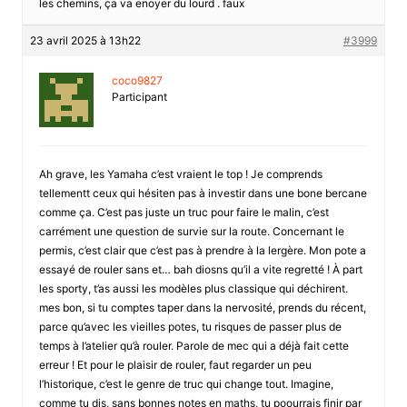
les chemins, ça va enoyer du lourd . faux
23 avril 2025 à 13h22
#3999
coco9827
Participant
Ah grave, les Yamaha c’est vraient le top ! Je comprends
tellementt ceux qui hésiten pas à investir dans une bone bercane
comme ça. C’est pas juste un truc pour faire le malin, c’est
carrément une question de survie sur la route. Concernant le
permis, c’est clair que c’est pas à prendre à la lergère. Mon pote a
essayé de rouler sans et… bah diosns qu’il a vite regretté ! À part
les sporty, t’as aussi les modèles plus classique qui déchirent.
mes bon, si tu comptes taper dans la nervosité, prends du récent,
parce qu’avec les vieilles potes, tu risques de passer plus de
temps à l’atelier qu’à rouler. Parole de mec qui a déjà fait cette
erreur ! Et pour le plaisir de rouler, faut regarder un peu
l’historique, c’est le genre de truc qui change tout. Imagine,
comme tu dis, sans bonnes notes en maths, tu poourrais finir par