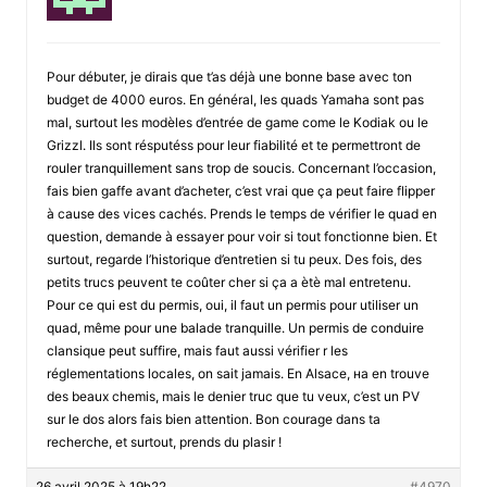
Pour débuter, je dirais que t’as déjà une bonne base avec ton
budget de 4000 euros. En général, les quads Yamaha sont pas
mal, surtout les modèles d’entrée de game come le Kodiak ou le
Grizzl. Ils sont résputéss pour leur fiabilité et te permettront de
rouler tranquillement sans trop de soucis. Concernant l’occasion,
fais bien gaffe avant d’acheter, c’est vrai que ça peut faire flipper
à cause des vices cachés. Prends le temps de vérifier le quad en
question, demande à essayer pour voir si tout fonctionne bien. Et
surtout, regarde l’historique d’entretien si tu peux. Des fois, des
petits trucs peuvent te coûter cher si ça a ètè mal entretenu.
Pour ce qui est du permis, oui, il faut un permis pour utiliser un
quad, même pour une balade tranquille. Un permis de conduire
clansique peut suffire, mais faut aussi vérifier r les
réglementations locales, on sait jamais. En Alsace, на en trouve
des beaux chemis, mais le denier truc que tu veux, c’est un PV
sur le dos alors fais bien attention. Bon courage dans ta
recherche, et surtout, prends du plasir !
26 avril 2025 à 19h22
#4970