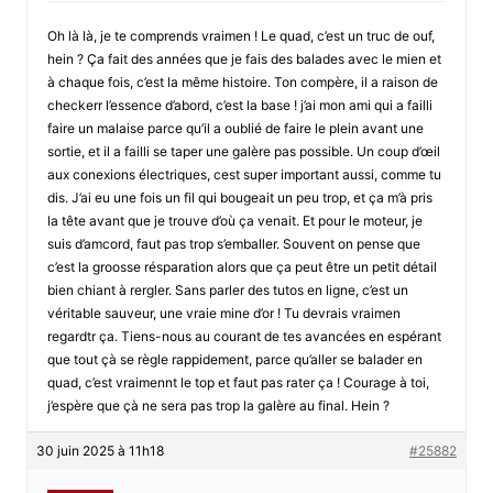
Oh là là, je te comprends vraimen ! Le quad, c’est un truc de ouf,
hein ? Ça fait des années que je fais des balades avec le mien et
à chaque fois, c’est la même histoire. Ton compère, il a raison de
checkerr l’essence d’abord, c’est la base ! j’ai mon ami qui a failli
faire un malaise parce qu’il a oublié de faire le plein avant une
sortie, et il a failli se taper une galère pas possible. Un coup d’œil
aux conexions électriques, cest super important aussi, comme tu
dis. J’ai eu une fois un fil qui bougeait un peu trop, et ça m’à pris
la tête avant que je trouve d’où ça venait. Et pour le moteur, je
suis d’amcord, faut pas trop s’emballer. Souvent on pense que
c’est la groosse résparation alors que ça peut être un petit détail
bien chiant à rergler. Sans parler des tutos en ligne, c’est un
véritable sauveur, une vraie mine d’or ! Tu devrais vraimen
regardtr ça. Tiens-nous au courant de tes avancées en espérant
que tout çà se règle rappidement, parce qu’aller se balader en
quad, c’est vraimennt le top et faut pas rater ça ! Courage à toi,
j’espère que çà ne sera pas trop la galère au final. Hein ?
30 juin 2025 à 11h18
#25882