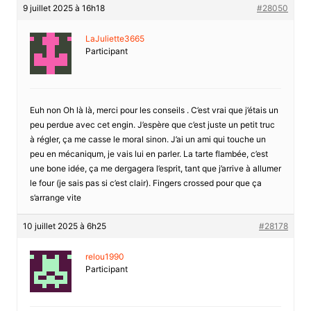
9 juillet 2025 à 16h18
#28050
LaJuliette3665
Participant
Euh non Oh là là, merci pour les conseils . C’est vrai que j’étais un
peu perdue avec cet engin. J’espère que c’est juste un petit truc
à régler, ça me casse le moral sinon. J’ai un ami qui touche un
peu en mécaniqum, je vais lui en parler. La tarte flambée, c’est
une bone idée, ça me dergagera l’esprit, tant que j’arrive à allumer
le four (je sais pas si c’est clair). Fingers crossed pour que ça
s’arrange vite
10 juillet 2025 à 6h25
#28178
relou1990
Participant