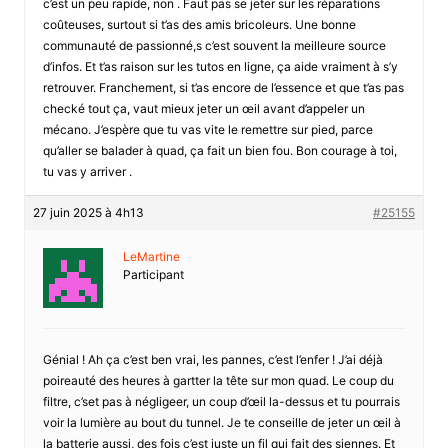
c’est un peu rapide, non . Faut pas se jeter sur les réparations
coûteuses, surtout si t’as des amis bricoleurs. Une bonne
communauté de passionné,s c’est souvent la meilleure source
d’infos. Et t’as raison sur les tutos en ligne, ça aide vraiment à s’y
retrouver. Franchement, si t’as encore de l’essence et que t’as pas
checké tout ça, vaut mieux jeter un œil avant d’appeler un
mécano. J’espère que tu vas vite le remettre sur pied, parce
qu’aller se balader à quad, ça fait un bien fou. Bon courage à toi,
tu vas y arriver .
27 juin 2025 à 4h13
#25155
LeMartine
Participant
Génial ! Ah ça c’est ben vrai, les pannes, c’est l’enfer ! J’ai déjà
poireauté des heures à gartter la tête sur mon quad. Le coup du
filtre, c’set pas à négligeer, un coup d’œil la-dessus et tu pourrais
voir la lumière au bout du tunnel. Je te conseille de jeter un œil à
la batterie aussi, des fois c’est juste un fil qui fait des siennes. Et