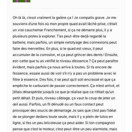
Oh là là, c’esst vraiment la galère ça ! Je compatis grave. Je me
souviens d’une fois où mon propre quad avait lâchè prise, c’était
un vrai cauchemar Franchement, si ça ne démarre plus, il y a
plusieurs pistes à explorer. T’as peut-être derjà regardé la
batterie, mais parfois, un simple netotyage des connexions peut
faire des merveilles. En plus, si le quad est vieux, il peut
accumuler de la corrosion, et ça peut grincer des dents ! Ensuite,
est-cette que tu as vérifié le niveau d’essence ? Ça peut paraître
évident, mais parfois ça nous arrive à toutes. Si t’a encore de
l’essence, essaie aussi de voir s’il n’y a pas un problème avec le
filtre à essence. Des fois, il se peut qu’il soit encrassé et que ça
empêche le carburant de passer correctement. Ça m’est arrivé, et
j’étais désespérée jusqu’à ce que je réalise que ce n’était qu’un
petit détail. Et puis, niveau câblage, ça vaut le coup de jeter un
œil aussi. Parfois, un fil dénudé ou un faux contact peut
provoquer des soucis de démarrage Je sais que c’est pas l’idéal
de se plonger dedans toute seule, mais il y a plein de tutos en
ligne, si t’es un peu bricoleuse ça peut aider. Si ton compagnon
pense que c’est le moteur, c’est peut-être un peu alarmiste, mais