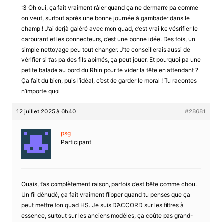
:3 Oh oui, ça fait vraiment râler quand ça ne dermarre pa comme
on veut, surtout après une bonne journée à gambader dans le
champ ! J’ai derjà galéré avec mon quad, c’est vrai ke vésrifier le
carburant et les connecteurs, c’est une bonne idée. Des fois, un
simple nettoyage peu tout changer. J’te conseillerais aussi de
vérifier si t’as pa des fils abîmés, ça peut jouer. Et pourquoi pa une
petite balade au bord du Rhin pour te vider la tête en attendant ?
Ça fait du bien, puis l’idéal, c’est de garder le moral ! Tu racontes
n’importe quoi
12 juillet 2025 à 6h40
#28681
psg
Participant
Ouais, t’as complètement raison, parfois c’est bête comme chou.
Un fil dénudé, ça fait vraiment flipper quand tu penses que ça
peut mettre ton quad HS. Je suis D’ACCORD sur les filtres à
essence, surtout sur les anciens modèles, ça coûte pas grand-