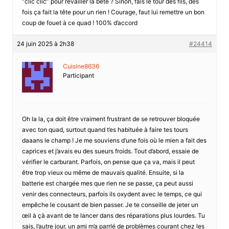
“clic clic” pour révailler la bête ? Sinon, fais le tour des fils, des
fois ça fait la tête pour un rien ! Courage, faut lui remettre un bon
coup de fouet à ce quad ! 100% d’accord
24 juin 2025 à 2h38
#24414
Cuisine8636
Participant
Oh la la, ça doit être vraiment frustrant de se retrouver bloquée
avec ton quad, surtout quand t’es habituée à faire tes tours
daaans le champ ! Je me souviens d’une fois où le mien a fait des
caprices et j’avais eu des sueurs froids. Tout d’abord, essaie de
vérifier le carburant. Parfois, on pense que ça va, mais il peut
être trop vieux ou même de mauvais qualité. Ensuite, si la
batterie est chargée mes que rien ne se passe, ça peut aussi
venir des connecteurs, parfois ils oxydent avec le temps, ce qui
empêche le cousant de bien passer. Je te conseille de jeter un
œil à çà avant de te lancer dans des réparations plus lourdes. Tu
sais, l’autre jour, un ami m’a parrlé de problèmes courant chez les