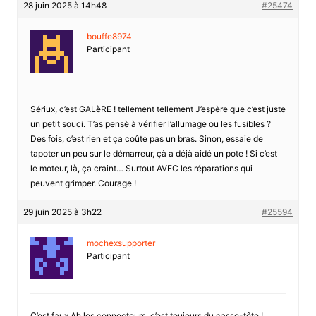
28 juin 2025 à 14h48
#25474
bouffe8974
Participant
Sériux, c’est GALèRE ! tellement tellement J’espère que c’est juste
un petit souci. T’as pensè à vérifier l’allumage ou les fusibles ?
Des fois, c’est rien et ça coûte pas un bras. Sinon, essaie de
tapoter un peu sur le démarreur, çà a déjà aidé un pote ! Si c’est
le moteur, là, ça craint… Surtout AVEC les réparations qui
peuvent grimper. Courage !
29 juin 2025 à 3h22
#25594
mochexsupporter
Participant
C’est faux Ah les connecteurs, c’est toujours du casse-tête !