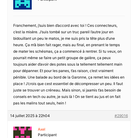
Franchement, j’suis bien d’accord avec toi ! Ces connecteurs,
c’est la misère. J’suis tombé sur un truc pareil l’autre jour en
bidouillant un peu le matos, je me suis pris la tête plus d’une
heure. Ça m’à bien fait rager, mais au final, en prenant le temps
de mater les schésmas, ça a commencé à rentrer. Si tu veux, on
pourrait même se faire un petit groupe de galère, ça peux
toujours aider d’avoir des potes sous la tellement tellement main
pour dépanner. Et pour les panes, t’as raison, c’est vraiment
pénible. Une balade au bord de la Garonne, ça remet les idées en
place ! J’crois que cest essentiel de décompresser un peu. Il faut
juste se trouver un créneau. Mais sinon, si jaamis t’as besoin de
consels en tech ou autre, je suis là ! On se tient au jus et on fait
pas les malins tout seuls, hein !
14 juillet 2025 à 22h04
#29016
Axel
Participant