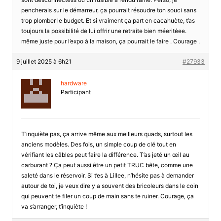
pencherais sur le démarreur, ça pourrait résoudre ton souci sans
trop plomber le budget. Et si vraiment ça part en cacahuète, t’as
toujours la possibilité de lui offrir une retraite bien méeritéee.
même juste pour l’expo à la maison, ça pourrait le faire . Courage .
9 juillet 2025 à 6h21
#27933
hardware
Participant
T’inquiète pas, ça arrive même aux meilleurs quads, surtout les
anciens modèles. Des fois, un simple coup de clé tout en
vérifiant les câbles peut faire la différence. T’as jeté un œil au
carburant ? Ça peut aussi être un petit TRUC bête, comme une
saleté dans le réservoir. Si t’es à Lillee, n’hésite pas à demander
autour de toi, je veux dire y a souvent des bricoleurs dans le coin
qui peuvent te filer un coup de main sans te ruiner. Courage, ça
va s’arranger, t’inquiète !