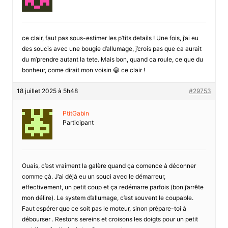
ce clair, faut pas sous-estimer les p’tits details ! Une fois, j’ai eu
des soucis avec une bougie d’allumage, j’crois pas que ca aurait
du m’prendre autant la tete. Mais bon, quand ca roule, ce que du
bonheur, come dirait mon voisin 😄 ce clair !
18 juillet 2025 à 5h48
#29753
PtitGabin
Participant
Ouais, c’est vraiment la galère quand ça comence à déconner
comme çà. J’ai déjà eu un souci avec le démarreur,
effectivement, un petit coup et ça redémarre parfois (bon j’arrête
mon délire). Le system d’allumage, c’est souvent le coupable.
Faut espérer que ce soit pas le moteur, sinon prépare-toi à
débourser . Restons sereins et croisons les doigts pour un petit