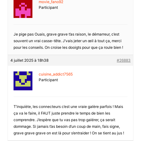
movie_fano92
Participant
Je pige pas Ouais, grave grave t’as raison, le démarreur, c’est
souvent un vrai casse-tête. J’vais jeter un œil à tout ça, merci
pour les conseils. On croise les dooigts pour que ça roule bien !
4 juillet 2025 à 18h38
#26883
cuisine_addict7565
Participant
T’inquiète, les connecteurs c’est une vraie galère parfois ! Mais
ça va le faire, il FAUT juste prendre le temps de bien les
comprendre. J’espère que tu vas pas trop galérer, ça serait
dommage. Si jamais t’as besoin d’un coup de main, fais signe,
grave grave grave on est là pour s’entraider ! On se tient au jus !