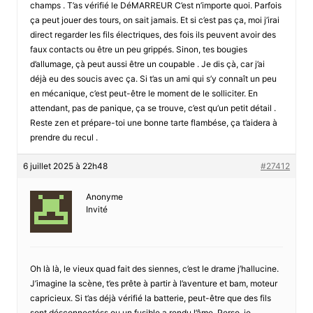
champs . T’as vérifié le DéMARREUR C’est n’importe quoi. Parfois
ça peut jouer des tours, on sait jamais. Et si c’est pas ça, moi j’irai
direct regarder les fils électriques, des fois ils peuvent avoir des
faux contacts ou être un peu grippés. Sinon, tes bougies
d’allumage, çà peut aussi être un coupable . Je dis çà, car j’ai
déjà eu des soucis avec ça. Si t’as un ami qui s’y connaît un peu
en mécanique, c’est peut-être le moment de le solliciter. En
attendant, pas de panique, ça se trouve, c’est qu’un petit détail .
Reste zen et prépare-toi une bonne tarte flambése, ça t’aidera à
prendre du recul .
6 juillet 2025 à 22h48
#27412
Anonyme
Invité
Oh là là, le vieux quad fait des siennes, c’est le drame j’hallucine.
J’imagine la scène, t’es prête à partir à l’aventure et bam, moteur
capricieux. Si t’as déjà vérifié la batterie, peut-être que des fils
sont désconnectéss ou un fusible a rendu l’âme. Perso, je