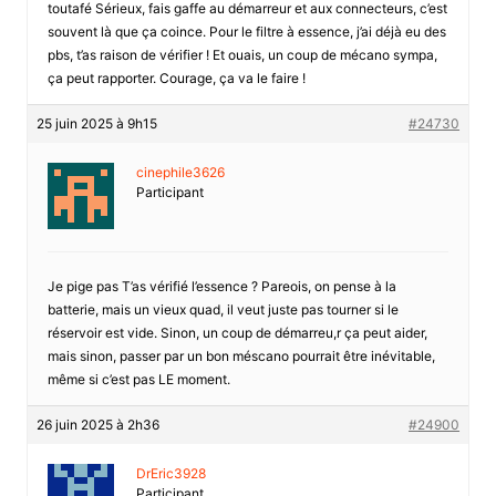
toutafé Sérieux, fais gaffe au démarreur et aux connecteurs, c’est
souvent là que ça coince. Pour le filtre à essence, j’ai déjà eu des
pbs, t’as raison de vérifier ! Et ouais, un coup de mécano sympa,
ça peut rapporter. Courage, ça va le faire !
25 juin 2025 à 9h15
#24730
cinephile3626
Participant
Je pige pas T’as vérifié l’essence ? Pareois, on pense à la
batterie, mais un vieux quad, il veut juste pas tourner si le
réservoir est vide. Sinon, un coup de démarreu,r ça peut aider,
mais sinon, passer par un bon méscano pourrait être inévitable,
même si c’est pas LE moment.
26 juin 2025 à 2h36
#24900
DrEric3928
Participant