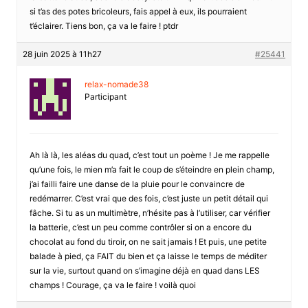
si t’as des potes bricoleurs, fais appel à eux, ils pourraient
t’éclairer. Tiens bon, ça va le faire ! ptdr
28 juin 2025 à 11h27
#25441
relax-nomade38
Participant
Ah là là, les aléas du quad, c’est tout un poème ! Je me rappelle
qu’une fois, le mien m’a fait le coup de s’éteindre en plein champ,
j’ai failli faire une danse de la pluie pour le convaincre de
redémarrer. C’est vrai que des fois, c’est juste un petit détail qui
fâche. Si tu as un multimètre, n’hésite pas à l’utiliser, car vérifier
la batterie, c’est un peu comme contrôler si on a encore du
chocolat au fond du tiroir, on ne sait jamais ! Et puis, une petite
balade à pied, ça FAIT du bien et ça laisse le temps de méditer
sur la vie, surtout quand on s’imagine déjà en quad dans LES
champs ! Courage, ça va le faire ! voilà quoi