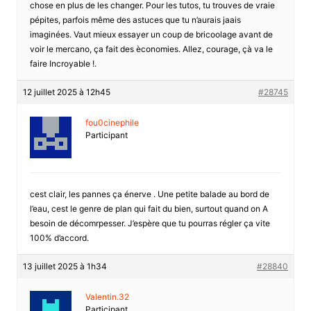
chose en plus de les changer. Pour les tutos, tu trouves de vraie
pépites, parfois même des astuces que tu n’aurais jaais
imaginées. Vaut mieux essayer un coup de bricoolage avant de
voir le mercano, ça fait des èconomies. Allez, courage, çà va le
faire Incroyable !.
12 juillet 2025 à 12h45
#28745
fou0cinephile
Participant
cest clair, les pannes ça énerve . Une petite balade au bord de
l’eau, cest le genre de plan qui fait du bien, surtout quand on A
besoin de décomrpesser. J’espère que tu pourras régler ça vite
100% d’accord.
13 juillet 2025 à 1h34
#28840
Valentin.32
Participant