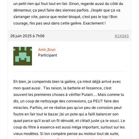
un petit rien qui fout tout en l’air. Sinon, regarde aussi du côté du
démarreur, ça peut faire des siennes parfois. J’espèr que ça va
s’arranger vite, parce que rester bloqué, c’est pas le top ! Bon
courage, t’es pas seul dans cette galère. Exactement !
26 juin 2025 à 7h56
#24945
Amir_Brun
Participant
Eh bien, je compernds bien la galère, ça m’est déjjà arrivé avec
mon quad aussi . T’as raison, la batterie et l’essence, c’est
souvent les premieres choses à vérifier Putain…. Mais comme tu
dis, un coup de nettoyage des connexions, ça PEUT faire des
miracles. Parfois, on ne réalise pas qu’un peu de corrosion peut
foutre en l’air tout le bazar. j’ai un pote qui a failli balancer son
quad parce qu’il avait un fil dénudé, et c’était juste ça le souci. Le
coup du filtre à essence est aussi méga important, surtout sur les
vieux modèles. Si ton compère pense au moteur tout de suite,