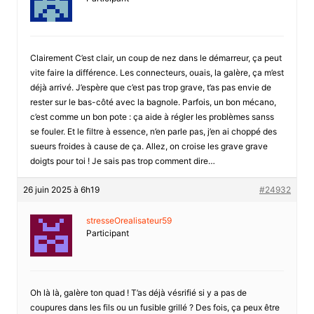
Clairement C’est clair, un coup de nez dans le démarreur, ça peut
vite faire la différence. Les connecteurs, ouais, la galère, ça m’est
déjà arrivé. J’espère que c’est pas trop grave, t’as pas envie de
rester sur le bas-côté avec la bagnole. Parfois, un bon mécano,
c’est comme un bon pote : ça aide à régler les problèmes sanss
se fouler. Et le filtre à essence, n’en parle pas, j’en ai choppé des
sueurs froides à cause de ça. Allez, on croise les grave grave
doigts pour toi ! Je sais pas trop comment dire…
26 juin 2025 à 6h19
#24932
stresseOrealisateur59
Participant
Oh là là, galère ton quad ! T’as déjà vésrifié si y a pas de
coupures dans les fils ou un fusible grillé ? Des fois, ça peux être