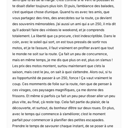
te disait d’aller toujours plus loin. Et puis, l’ambiance des balades,
c’est quelque chose d’unique. Quand tu es avec tes amis, que
vous partagez des rires, des anecdotes sur la route, ça devient
des souvenirs mémorables. j’ai aussi un ami qui a un 250, il m’a dit
qu’il adorait faire des viréees le weekend, et je comprends
totalement. La liberté que ça procure, c’est indescriptible. Dans le
coin, avec le soleil qui sort, on est tous pressés de sortir nos
motos, et je te l’assure, il faut vraiment en profiter avant que tout
le monde ne soit sur la route. Ça fait un peu de concurrence,
mais en même temps, je me dis que plus on est, plus on s’amus !
Les prix des motos montent, surtou maintenant que c’ets la
saison, mais cest le jeu, on sait à quoi s’attendre. Alors oui, si tu
as l’opportunité de passer à un 250, fonce ! Ça vaut vraiment le
coup. Ces momments de folie sur la route, rien que de penser à
ces virages, ces paysages magnifiques, ça me donne des
frissons. Et même si parfois ça fait un peu peur d’oser aller un peu
plus vite, au final, çà reste top. Cela fait partie du plaisir, de la
découverte, et surtout, du bonheur d’être sur deux roues. En plus,
avec le temps qui commence à s’améliorer, c’est le moment
parfait pour commencer à planifier des petites escapades.
Prendre le temps de savourer chaque instant, de se poser à une