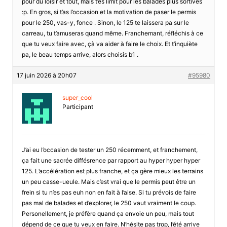
pour du loisir et tout, mais t’es limit pour les balades plus sortives
:p. En gros, si t’as l’occasion et la motivation de paser le permis
pour le 250, vas-y, fonce . Sinon, le 125 te laissera pa sur le
carreau, tu t’amuseras quand même. Franchemant, réfléchis à ce
que tu veux faire avec, çà va aider à faire le choix. Et t’inquiète
pa, le beau temps arrive, alors choisis b1 .
17 juin 2026 à 20h07
#95980
super_cool
Participant
J’ai eu l’occasion de tester un 250 récemment, et franchement,
ça fait une sacrée diffésrence par rapport au hyper hyper hyper
125. L’accélération est plus franche, et ça gère mieux les terrains
un peu casse-ueule. Mais c’est vrai que le permis peut être un
frein si tu n’es pas euh non en fait à l’aise. Si tu prévois de faire
pas mal de balades et d’explorer, le 250 vaut vraiment le coup.
Personellement, je préfère quand ça envoie un peu, mais tout
dépend de ce que tu veux en faire. N’hésite pas trop, l’été arrive