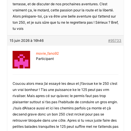
terrasse, et de discuter de nos prochaines aventures. C’est
vraiment ça, le motard, cette passion pour la route et la liberté.
Alors préspare-toi, ça va être une belle aventure qui t’attend sur
ton 250, et je suis sûre que tu ne le regrettera pas ! Sérieux ? Bref,
tu vois
15 juin 2026 à 16h46
#95733
movie_fano92
Participant
Coucou alors mwa j’ai essayé les deux et j’t’avoue ke le 250 c’est
un vrai bonheur ! T’as une puissance ke le 125 peut pas vrm
rivaliser. Mais apres cé sur qu’avec le permis faut pas trop
plaisanter suttout si t’as pas l’habitude de conduire un gros engin.
J’suis d’Alsace aussi et ici les chemins parfois ça monte et çà
decsend grave donc un bon 250 c’est nrckel pour pas se
retrouver bloquée dans une côte. Apres si tu veux juste faire des
petites balades tranquilles le 125 peut suffire met ne t’attends pas