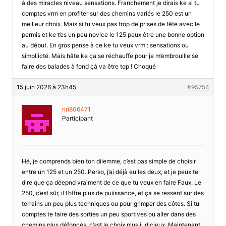
à des miracles niveau sensations. Franchement je dirais ke si tu
comptes vrm en profiter sur des chemins variés le 250 est un
meilleur choix. Mais si tu veux pas trop de prises de tête avec le
permis et ke t’es un peu novice le 125 peux être une bonne option
au début. En gros pense à ce ke tu veux vrm : sensations ou
simpliicté. Mais hâte ke ça se réchauffe pour je m’embrouille se
faire des balades à fond çà va être top ! Choqué
15 juin 2026 à 23h45
#95754
riri806471
Participant
Hé, je comprends bien ton dilemme, c’est pas simple de choisir
entre un 125 et un 250. Perso, j’ai déjà eu les deux, et je peux te
dire que ça déepnd vraiment de ce que tu veux en faire Faux. Le
250, c’est sûr, il t’offre plus de puiissance, et ça se ressent sur des
terrains un peu plus techniques ou pour grimper des côtes. Si tu
comptes te faire des sorties un peu sportives ou aller dans des
chemins plus défoncés, c’est le choix plus judicieux. Maintenant,