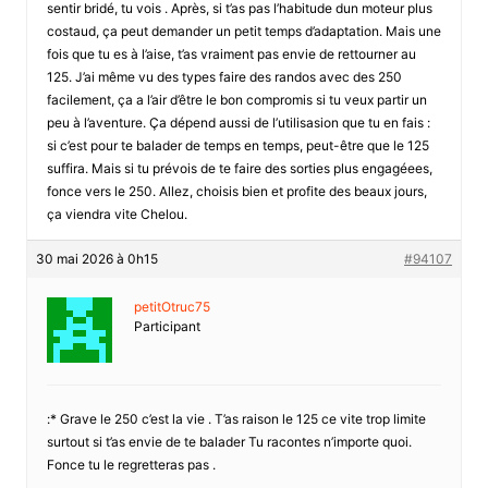
sentir bridé, tu vois . Après, si t’as pas l’habitude dun moteur plus
costaud, ça peut demander un petit temps d’adaptation. Mais une
fois que tu es à l’aise, t’as vraiment pas envie de rettourner au
125. J’ai même vu des types faire des randos avec des 250
facilement, ça a l’air d’être le bon compromis si tu veux partir un
peu à l’aventure. Ça dépend aussi de l’utilisasion que tu en fais :
si c’est pour te balader de temps en temps, peut-être que le 125
suffira. Mais si tu prévois de te faire des sorties plus engagéees,
fonce vers le 250. Allez, choisis bien et profite des beaux jours,
ça viendra vite Chelou.
30 mai 2026 à 0h15
#94107
petitOtruc75
Participant
:* Grave le 250 c’est la vie . T’as raison le 125 ce vite trop limite
surtout si t’as envie de te balader Tu racontes n’importe quoi.
Fonce tu le regretteras pas .