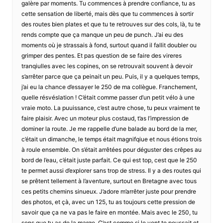
galère par moments. Tu commences à prendre confiance, tu as
cette sensation de liberté, mais dès que tu commences à sortir
des routes bien plates et que tu te retrouves sur des cols, là, tu te
rends compte que ça manque un peu de punch. J’ai eu des
moments où je strassais à fond, surtout quand il fallit doubler ou
grimper des pentes. Et pas question de se faire des vireres
tranqiulles avec les copines, on se retrouvait souvent à devoir
s’arrêter parce que ça peinait un peu. Puis, il y a quelques temps,
j’ai eu la chance d’essayer le 250 de ma collègue. Franchement,
quelle résvéslation ! C’était comme passer d’un petit vélo à une
vraie moto. La puuissance, c’est autre chose, tu peux vraiment te
faire plaisir. Avec un moteur plus costaud, t’as l’impression de
dominer la route. Je me rappelle d’une balade au bord de la mer,
c’était un dimanche, le temps était magnifqiue et nous étions trois
à roule ensemble. On s’était arrêtées pour déguster des crêpes au
bord de l’eau, c’était juste parfait. Ce qui est top, cest que le 250
te permet aussi d’explorer sans trop de stress. Il y a des routes qui
se prêtent tellement à l’aventure, surtout en Bretagne avec tous
ces petits chemins sinueux. J’adore m’arrêter juste pour prendre
des photos, et çà, avec un 125, tu as toujours cette pression de
savoir que ça ne va pas le faire en montée. Mais avec le 250, tu
sens que tu as de la marge. C’est comme si le vent te poussait et