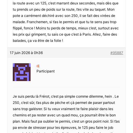
la route avec un 125, c’est marrant deux secondes, mais dès que
tu prends un peu de poids sur la route, t’es vite au taquet. Mon
pote a carrément déchiré avec son 250, il se fait des virées de
malade. Franchemen, si t’as le permis et que tu te sens pas trop
flippé, fonce ! Moins tu perds de temps, mieux c’est, surtout avec
les prix qui grimpent, tu sais ce que c’est à Paris. Allez, faire des
balades, ça va être de la folie !
17 juin 2026 à 0h36
#95887
dj
Participant
Je suis perdu là Frérot, c’est pa simple comme dilemme, hein . Le
250, c’est sûr, t’as plus de pèche et çà permet de paser partout
sans trop galésrer. Si tu veux vraiment te faire plaisir dans les
chemins et pa rester avec un quad mou, ça pourrait être le bon
plan. Mais faut pa oublier le permis, c’est un gros point noir. Si t’as
pa envie de stresser pour les épreuves, le 125 peu faire le job