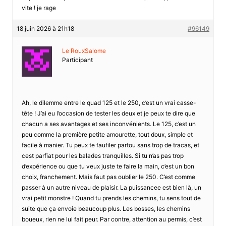
vite ! je rage
18 juin 2026 à 21h18
#96149
Le RouxSalome
Participant
Ah, le dilemme entre le quad 125 et le 250, c’est un vrai casse-
tête ! J’ai eu l’occasion de tester les deux et je peux te dire que
chacun a ses avantages et ses inconvénients. Le 125, c’est un
peu comme la première petite amourette, tout doux, simple et
facile à manier. Tu peux te faufiler partou sans trop de tracas, et
cest parfiat pour les balades tranquilles. Si tu n’as pas trop
d’expérience ou que tu veux juste te faire la main, c’est un bon
choix, franchement. Mais faut pas oublier le 250. C’est comme
passer à un autre niveau de plaisir. La puissancee est bien là, un
vrai petit monstre ! Quand tu prends les chemins, tu sens tout de
suite que ça envoie beaucoup plus. Les bosses, les chemins
boueux, rien ne lui fait peur. Par contre, attention au permis, c’est