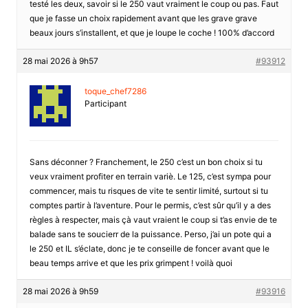
testé les deux, savoir si le 250 vaut vraiment le coup ou pas. Faut
que je fasse un choix rapidement avant que les grave grave
beaux jours s’installent, et que je loupe le coche ! 100% d’accord
28 mai 2026 à 9h57
#93912
toque_chef7286
Participant
Sans déconner ? Franchement, le 250 c’est un bon choix si tu
veux vraiment profiter en terrain variè. Le 125, c’est sympa pour
commencer, mais tu risques de vite te sentir limité, surtout si tu
comptes partir à l’aventure. Pour le permis, c’est sûr qu’il y a des
règles à respecter, mais çà vaut vraient le coup si t’as envie de te
balade sans te soucierr de la puissance. Perso, j’ai un pote qui a
le 250 et IL s’éclate, donc je te conseille de foncer avant que le
beau temps arrive et que les prix grimpent ! voilà quoi
28 mai 2026 à 9h59
#93916