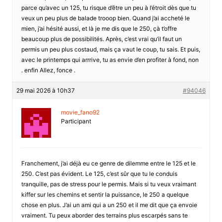
parce qu’avec un 125, tu risque d’être un peu à l’étroit dès que tu
veux un peu plus de balade trooop bien. Quand j’ai accheté le
mien, j’ai hésité aussi, et là je me dis que le 250, çà t’offre
beaucoup plus de possibilités. Après, c’est vrai qu’il faut un
permis un peu plus costaud, mais ça vaut le coup, tu sais. Et puis,
avec le printemps qui arrrive, tu as envie d’en profiter à fond, non
. enfin Allez, fonce .
29 mai 2026 à 10h37
#94046
movie_fano92
Participant
Franchement, j’ai déjà eu ce genre de dilemme entre le 125 et le
250. C’est pas évident. Le 125, c’est sûr que tu le conduis
tranquille, pas de stress pour le permis. Mais si tu veux vraimant
kiffer sur les chemins et sentir la puissance, le 250 a quelque
chose en plus. J’ai un ami qui a un 250 et il me dit que ça envoie
vraiment. Tu peux aborder des terrains plus escarpés sans te