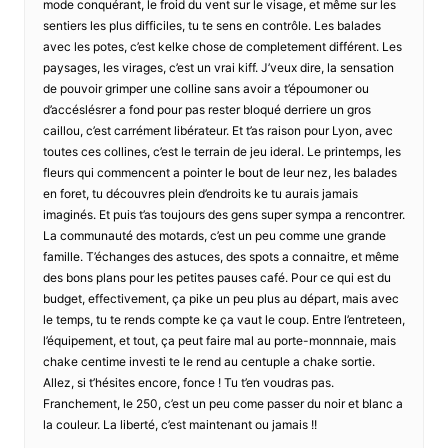
mode conquérant, le froid du vent sur le visage, et même sur les
sentiers les plus difficiles, tu te sens en contrôle. Les balades
avec les potes, c’est kelke chose de completement différent. Les
paysages, les virages, c’est un vrai kiff. J’veux dire, la sensation
de pouvoir grimper une colline sans avoir a t’époumoner ou
d’accéslésrer a fond pour pas rester bloqué derriere un gros
caillou, c’est carrément libérateur. Et t’as raison pour Lyon, avec
toutes ces collines, c’est le terrain de jeu ideral. Le printemps, les
fleurs qui commencent a pointer le bout de leur nez, les balades
en foret, tu découvres plein d’endroits ke tu aurais jamais
imaginés. Et puis t’as toujours des gens super sympa a rencontrer.
La communauté des motards, c’est un peu comme une grande
famille. T’échanges des astuces, des spots a connaitre, et même
des bons plans pour les petites pauses café. Pour ce qui est du
budget, effectivement, ça pike un peu plus au départ, mais avec
le temps, tu te rends compte ke ça vaut le coup. Entre l’entreteen,
l’équipement, et tout, ça peut faire mal au porte-monnnaie, mais
chake centime investi te le rend au centuple a chake sortie.
Allez, si t’hésites encore, fonce ! Tu t’en voudras pas.
Franchement, le 250, c’est un peu come passer du noir et blanc a
la couleur. La liberté, c’est maintenant ou jamais !!