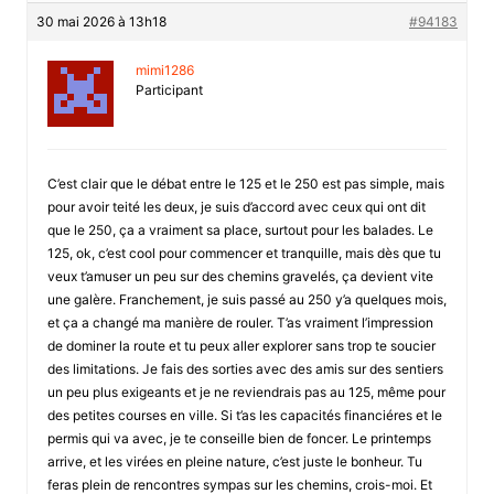
30 mai 2026 à 13h18
#94183
mimi1286
Participant
C’est clair que le débat entre le 125 et le 250 est pas simple, mais
pour avoir teité les deux, je suis d’accord avec ceux qui ont dit
que le 250, ça a vraiment sa place, surtout pour les balades. Le
125, ok, c’est cool pour commencer et tranquille, mais dès que tu
veux t’amuser un peu sur des chemins gravelés, ça devient vite
une galère. Franchement, je suis passé au 250 y’a quelques mois,
et ça a changé ma manière de rouler. T’as vraiment l’impression
de dominer la route et tu peux aller explorer sans trop te soucier
des limitations. Je fais des sorties avec des amis sur des sentiers
un peu plus exigeants et je ne reviendrais pas au 125, même pour
des petites courses en ville. Si t’as les capacités financiéres et le
permis qui va avec, je te conseille bien de foncer. Le printemps
arrive, et les virées en pleine nature, c’est juste le bonheur. Tu
feras plein de rencontres sympas sur les chemins, crois-moi. Et