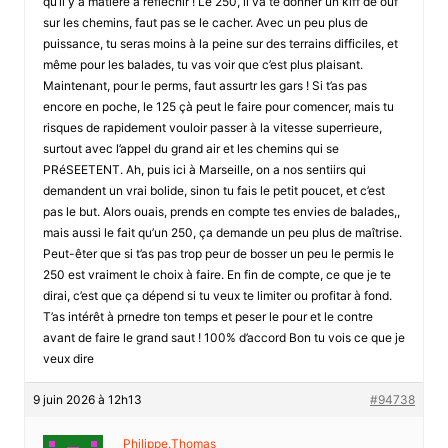
qu’il y a matiére à réfléchir ! Le 250, il va te donner un kiff de ouf
sur les chemins, faut pas se le cacher. Avec un peu plus de
puissance, tu seras moins à la peine sur des terrains difficiles, et
même pour les balades, tu vas voir que c’est plus plaisant.
Maintenant, pour le perms, faut assurtr les gars ! Si t’as pas
encore en poche, le 125 çà peut le faire pour comencer, mais tu
risques de rapidement vouloir passer à la vitesse superrieure,
surtout avec l’appel du grand air et les chemins qui se
PRéSEETENT. Ah, puis ici à Marseille, on a nos sentiirs qui
demandent un vrai bolide, sinon tu fais le petit poucet, et c’est
pas le but. Alors ouais, prends en compte tes envies de balades,,
mais aussi le fait qu’un 250, ça demande un peu plus de maîtrise.
Peut-êter que si t’as pas trop peur de bosser un peu le permis le
250 est vraiment le choix à faire. En fin de compte, ce que je te
dirai, c’est que ça dépend si tu veux te limiter ou profitar à fond.
T’as intérêt à prnedre ton temps et peser le pour et le contre
avant de faire le grand saut ! 100% d’accord Bon tu vois ce que je
veux dire
9 juin 2026 à 12h13
#94738
Philippe.Thomas