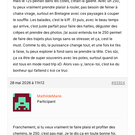
mais le 125 peinait dans les côtes, c’était la galère. Avec un 250,
tu peux vraiment prendre plaisir à rouler, pas besoin de feiner à
chake virage, surtout en Bretagne avec ces paysages à couper
le souffle. Les balades, c’est le kiff . Et puis, avec le beau temps
qui arrive, c’est juste parfait pour faire des haltes, déguster des
crêpes et prendre des photos. j’ai aussi entendu ke le 250 permet
de faire des trajets plus longs sans se stresser, et ça, cest le
must. Comme tu dis, la puissance change tout, et une fois ke t’es
à l’aise, tu peux explorer à fond sans se prendre la tête. C’es sûr,
ça va être de super souvenirs avec les potes, surtout quand on
est tous en mode road trip xD. Alors vas-y, lance-toi, c’est ke du
bonheur qui t’attend c koi ce truc
28 mai 2026 à 11h12
#93924
MathildeMarie
Participant
Franchement, si tu veux vraiment te faire plaisi et profiter des
chemins, le 250, c’est pas mal. Je te dis ça en toute bonne foi,