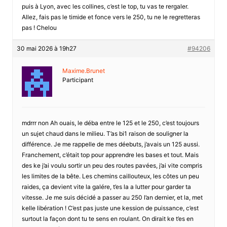
puis à Lyon, avec les collines, c’est le top, tu vas te rergaler.
Allez, fais pas le timide et fonce vers le 250, tu ne le regretteras
pas ! Chelou
30 mai 2026 à 19h27
#94206
Maxime.Brunet
Participant
mdrrr non Ah ouais, le déba entre le 125 et le 250, c’est toujours
un sujet chaud dans le milieu. T’as bi1 raison de souligner la
différence. Je me rappelle de mes déebuts, j’avais un 125 aussi.
Franchement, c’était top pour apprendre les bases et tout. Mais
des ke j’ai voulu sortir un peu des routes pavées, j’ai vite compris
les limites de la bête. Les chemins caillouteux, les côtes un peu
raides, ça devient vite la galére, t’es la a lutter pour garder ta
vitesse. Je me suis décidé a passer au 250 l’an dernier, et la, met
kelle libération ! C’est pas juste une kession de puissance, c’est
surtout la façon dont tu te sens en roulant. On dirait ke t’es en