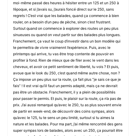
moi-même passé des heures à hésiter entre un 125 et un 250 à
l’époque, et si j’avais su, j’aurais foncé direct sur le 250, sans
regrets ! C’est vrai que les balades, quand ça commence à bien
rouler, on a besoin d’un peu de pèche, sinon c’est frustrant.
Surtout quand on commence à explorer des routes un peu plus
sinueuses ou quand on veut partir sur des balades plus longues.
Franchement, ça vaut le coup d’investir dans un bon modèle qui
te permettra de vivre vraimennt l’expérience. Puis, avec le
printemps qui arrive, tu vas être trop contente de pouvoir en
profiter à fond. Rien de mieux que de filer avec le vent dans les
cheveux, et avoir ce petit sentiment de liberté, tu vois ? Et puis,
avoue que le look du 250, c’est quand même autre chose, non ?
Ça impose un peu plus sur la route, ça fait plus “je sais ce que je
fais” ! Il est vrai qu’iil faut un permis adapté, mais ça ne devrait
pas être un obstacle. Franchement, il y a plein de possibilités
pour passer le permis. Et puis, le plaisir sur la route, ça n’a pas de
prix. J’ai aussi remarqué qu’avec le 250, tu as plus souvent envie
de partir en week-end, de découvrir des coins sympas, alors
qu’avec le 125, tu te sens un peu limité, surtout si tu aimes la
nature et les balades. Pour ma part, j’ai même rencontré des gens
super sympas lors de balades, alors avec un 250, ça pourrait être