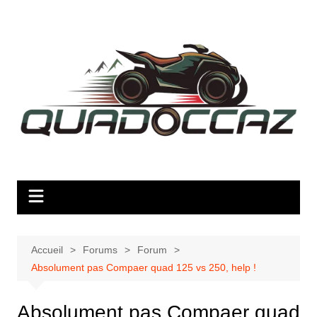
Aller
au
contenu
Accueil
Forums
Forum
Absolument pas Compaer quad 125 vs 250, help !
Absolument pas Compaer quad