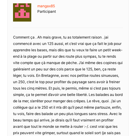
mangax85
Participant
Comment ça . Ah mais grave, tu as totalement raison . jai
commencé avec un 125 aussi, et c’est vrai que ça fait le job pour
apprendre les bases, mais dès que tu veux te faire un petit week-
end à la plage ou partir sur des route plus sympas, tu te rends
vite compte que çà manque de pèche. J’ai même des copines qui
galéraient un peu sur des cols parce que le 125, ben, ça reste
léger, tu vois. En Bretagnne, avec nos petitse routes sinueuses,
un 250, c’est le top pour profiter du paysage sans avoir à freiner
tous les cinq mètres. Et puis, le permis, même si c’est pas tojours
simple, ça te permet d’avoir une belle liberté. Les balades au bord
de la mer, s’arrêter pour manger des crêpes. Le rêve, quoi . j’ai un
collègue qui a le 250 et il m’a dit qu’il peut même partouze, enfin,
tu vois, faire des balade un peu plus longues sans stress. Avec le
beau temps qui arrive, je dirais qu’il faut vraiment en profiter
avant que tout le monde se mette à rouler :-/. cest vrai que les
prix peuvent vite grimper, surtout quand le soleil sort (je sais pas