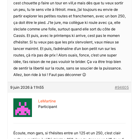
cest chouette p faire un tour en vill,e mais dès que tu veux sortir
un peu, tu te sens vite à l’ètroit. mwa, j’ai toujours eu envie de
partir explorer les petites routes et franchemen, avec un bon 250,
ça doit être le pied. J’te jure, ma collègue ki roule avec ça, elle
s’eclate comme une folle, surtout quand elle sort du côte de
Cassis. Et puis, avec le printemps ki arrive, cest pas le momen
d’hésiter. Si tu veux pas que les prix s’envolent, vaux mieux se
lancer maintnt. Et puis, l’adrénaline d’un bon petit run sur les
routes, çà n’a pas de prix ! Alors ouais, fonce, c’est une super
idée, t’as raison de ne pas vouloir te brider. Ça va être trop bien
de sentir la liberté sur la route, sans se soucier de la puissance.
Allez, bon ride à toi ! Faut pas déconner 😉
9 juin 2026 à 11h55
#94605
LeMartine
Participant
Écoute, mon gars, si t’hésites entre un 125 et un 250, c’est clair