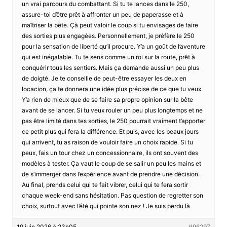
un vrai parcours du combattant. Si tu te lances dans le 250,
assure-toi d’être prêt à affronter un peu de paperasse et à
maîtriser la bête. Çà peut valoir le coup si tu envisages de faire
des sorties plus engagées. Personnellement, je préfère le 250
pour la sensation de liberté qu’il procure. Y’a un goût de l’aventure
qui est inégalable. Tu te sens comme un roi sur la route, prêt à
conquérir tous les sentiers. Mais ça demande aussi un peu plus
de doigté. Je te conseille de peut-être essayer les deux en
locacion, ça te donnera une idée plus précise de ce que tu veux.
Y’a rien de mieux que de se faire sa propre opinion sur la bête
avant de se lancer. Si tu veux rouler un peu plus longtemps et ne
pas être limité dans tes sorties, le 250 pourrait vraiment t’apporter
ce petit plus qui fera la différence. Et puis, avec les beaux jours
qui arrivent, tu as raison de vouloir faire un choix rapide. Si tu
peux, fais un tour chez un concessionnaire, ils ont souvent des
modèles à tester. Ça vaut le coup de se salir un peu les mains et
de s’immerger dans l’expérience avant de prendre une décision.
Au final, prends celui qui te fait vibrer, celui qui te fera sortir
chaque week-end sans hésitation. Pas question de regretter son
choix, surtout avec l’été qui pointe son nez ! Je suis perdu là
19 juin 2026 à 23h05
#96297