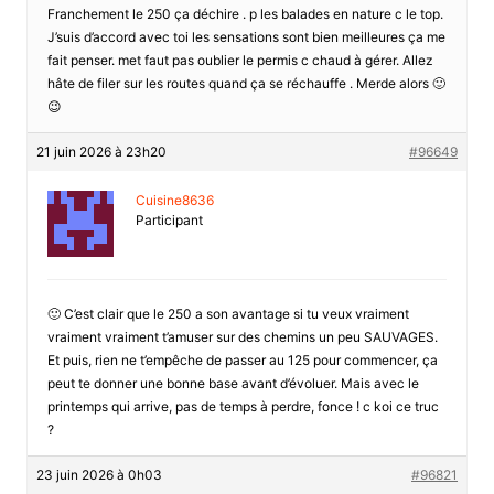
Franchement le 250 ça déchire . p les balades en nature c le top.
J’suis d’accord avec toi les sensations sont bien meilleures ça me
fait penser. met faut pas oublier le permis c chaud à gérer. Allez
hâte de filer sur les routes quand ça se réchauffe . Merde alors 🙂
😉
21 juin 2026 à 23h20
#96649
Cuisine8636
Participant
🙂 C’est clair que le 250 a son avantage si tu veux vraiment
vraiment vraiment t’amuser sur des chemins un peu SAUVAGES.
Et puis, rien ne t’empêche de passer au 125 pour commencer, ça
peut te donner une bonne base avant d’évoluer. Mais avec le
printemps qui arrive, pas de temps à perdre, fonce ! c koi ce truc
?
23 juin 2026 à 0h03
#96821