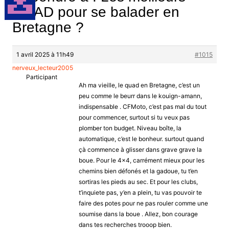
QUAD pour se balader en
Bretagne ?
1 avril 2025 à 11h49
#1015
nerveux_lecteur2005
Participant
Ah ma vieille, le quad en Bretagne, c’est un
peu comme le beurr dans le kouign-amann,
indispensable . CFMoto, c’est pas mal du tout
pour commencer, surtout si tu veux pas
plomber ton budget. Niveau boîte, la
automatique, c’est le bonheur. surtout quand
çà commence à glisser dans grave grave la
boue. Pour le 4×4, carrément mieux pour les
chemins bien défonés et la gadoue, tu t’en
sortiras les pieds au sec. Et pour les clubs,
t’inquiete pas, y’en a plein, tu vas pouvoir te
faire des potes pour ne pas rouler comme une
soumise dans la boue . Allez, bon courage
dans tes recherches trooop bien.