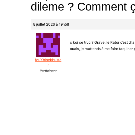
dileme ? Comment ç
8 juillet 2026 à 19h58
c koi ce truc ? Grave, le Rator c’est d’
ouais, je m’attends à me faire taquiner 
fouXblockbuste
r
Participant