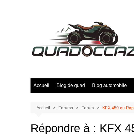
Aller
au
contenu
Accueil
Blog de quad
Blog automobile
Accueil
Forums
Forum
KFX 450 ou Rapt
Répondre à : KFX 45