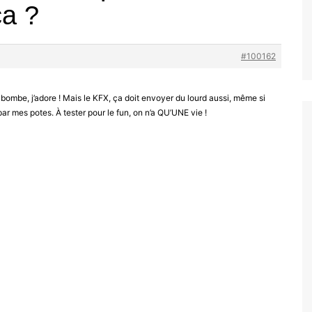
a ?
#100162
la bombe, j’adore ! Mais le KFX, ça doit envoyer du lourd aussi, même si
par mes potes. À tester pour le fun, on n’a QU’UNE vie !