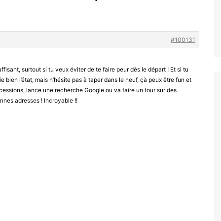
#100131
sant, surtout si tu veux éviter de te faire peur dès le départ ! Et si tu
bien l’état, mais n’hésite pas à taper dans le neuf, çà peux être fun et
ncessions, lance une recherche Google ou va faire un tour sur des
nnes adresses ! Incroyable !!