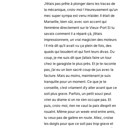
J’étais pas prête à plonger dans les tracas de
la mécanique, crois-moi ! Heureusement qu’un
mec super sympa est venu m’aider. Il était de
Marseille, bien sûr, avec son accent qui
t’emmène directement sur le Vieux-Port Si tu
savais comment il a réparé çà, j’étais
impressionnere, un vrai magicien des moteurs
! Il m’a dit qu’il avait vu ça plein de fois, des
quads qui boudent et qui font leurs divas. Du
coup, je me suis dit que j’allais faire un tour
chez le garagiste le plus près. Et je te raconte
pas, j’ai eu un bon sacré coup de jus avec la
facture. Mais au moins, maintenant je suis
tranquille pour un moment. Ce que je te
conseille, c’est vriament d’y aller avant que ce
soit plus grave. Parfois, un petit souci peut
virer au drame si on ne s’en occupe pas. Et
puis, crois-moi, rien ne vaut la paix d’esprit en
roualnt. Même pour un week-end entre amis,
tu veux pas de galère en route. Allez, croise
les doigts pour que ce soit pas trop grave et