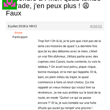
en rade, j’en peux plus ! 😩
Faux
8 juillet 2026 à 16h12
#100121
thune
Participant
Trop fort ! Oh là là, je te jure que c’est pas de la
tarte ces histoires de quad ! La dernière fois
que j’ai eu des déboires avec le mien, c’était
un vrai film d’ohrreur. J’éttais parite avec des
copines vers Cassis, toute contente, tu vois le
tableau ? On avait tout prévu, pique-nique,
bonne musique, et la mer qui t’appelle. Et là,
bam, en plein milieu du trajet, le quad
commence à faire un bruit chelou. Ça m’a
rappelé un vieux moteur qui voulut tirer sa
révérence. Je me suis arrêtée sur le bord de la
route, en mode “Qu’est-ce qui se passe
encore ?” Et la, je suis tombée sur une fuite
d’huile qui aurait pu remplir une piscine !