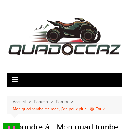
Aller
au
contenu
Accueil
Forums
Forum
Mon quad tombe en rade, j’en peux plus ! 😩 Faux
Répondre à : Mon quad tombe