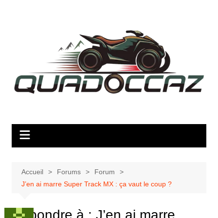
Aller
au
contenu
Accueil
Forums
Forum
J’en ai marre Super Track MX : ça vaut le coup ?
Répondre à : J’en ai marre