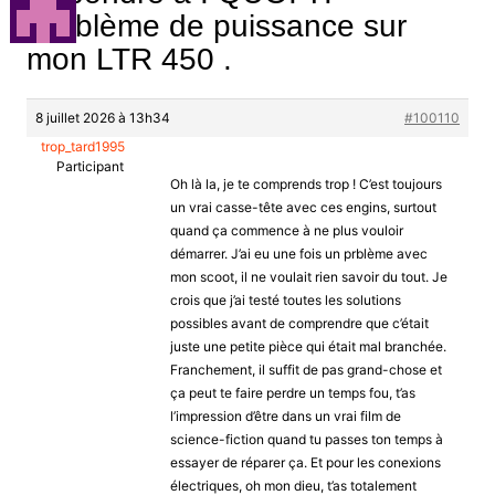
Problème de puissance sur
mon LTR 450 .
8 juillet 2026 à 13h34
#100110
trop_tard1995
Participant
Oh là la, je te comprends trop ! C’est toujours
un vrai casse-tête avec ces engins, surtout
quand ça commence à ne plus vouloir
démarrer. J’ai eu une fois un prblème avec
mon scoot, il ne voulait rien savoir du tout. Je
crois que j’ai testé toutes les solutions
possibles avant de comprendre que c’était
juste une petite pièce qui était mal branchée.
Franchement, il suffit de pas grand-chose et
ça peut te faire perdre un temps fou, t’as
l’impression d’être dans un vrai film de
science-fiction quand tu passes ton temps à
essayer de réparer ça. Et pour les conexions
électriques, oh mon dieu, t’as totalement