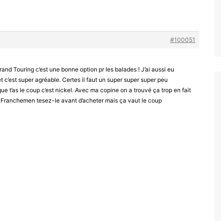
#100051
rand Touring c’est une bonne option pr les balades ! J’ai aussi eu
t c’est super agréable. Certes il faut un super super super peu
ue t’as le coup c’est nickel. Avec ma copine on a trouvé ça trop en fait
 Franchemen tesez-le avant d’acheter mais ça vaut le coup