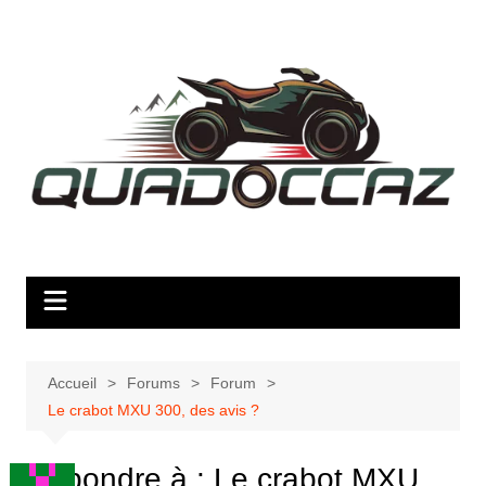
Aller
au
contenu
Accueil
Forums
Forum
Le crabot MXU 300, des avis ?
Répondre à : Le crabot MXU