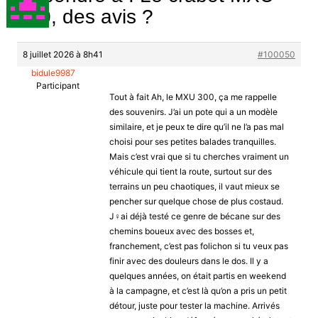
300, des avis ?
8 juillet 2026 à 8h41
#100050
bidule9987
Participant
Tout à fait Ah, le MXU 300, ça me rappelle
des souvenirs. J’ai un pote qui a un modèle
similaire, et je peux te dire qu’il ne l’a pas mal
choisi pour ses petites balades tranquilles.
Mais c’est vrai que si tu cherches vraiment un
véhicule qui tient la route, surtout sur des
terrains un peu chaotiques, il vaut mieux se
pencher sur quelque chose de plus costaud.
J♀ai déjà testé ce genre de bécane sur des
chemins boueux avec des bosses et,
franchement, c’est pas folichon si tu veux pas
finir avec des douleurs dans le dos. Il y a
quelques années, on était partis en weekend
à la campagne, et c’est là qu’on a pris un petit
détour, juste pour tester la machine. Arrivés