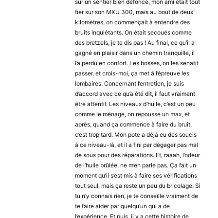
sur un sentier bien défoncé, mon ami était tout
fier sur son MXU 300, mais au bout de deux
kilomètres, on commençait à entendre des
bruits inquiétants. On était secoués comme
des bretzels, je te dis pas ! Au final, ce qu’il a
gagné en plaisir dans un chemin tranquille, il
l’a perdu en confort. Les bosses, on les senatit
passer, et crois-moi, ça met à l’épreuve les
lombaires. Concernant l’entretien, je suis
d’accord avec ce qu’a été dit, il faut vraiment
être attentif. Les niveaux d’huile, c’est un peu
comme le ménage, on repousse un max, et
après, quand ça commence à faire du bruit,
c’est trop tard. Mon pote a déjà eu des soucis
à ce niveau-là, et il a fini par dégager pas mal
de sous pour des réparations. Et, raaah, l’odeur
de l’huile brûlée, ne m’en parle pas. Ça fait un
moment qu’il s’est mis à faire ses vérifications
tout seul, mais ça reste un peu du bricolage. Si
tu n’y connais rien, je te conseille vraiment de
te faire aider par quelqu’un qui a de
l’expérience. Et puis, il y a cette histoire de