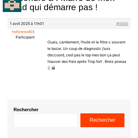
quad qui démarre pas !
1 avril 2025 à 11h01
#1000
hollywood05
Participant
Ouais, carréement, l’huile et le filtre c souvent
le bazar. Un coup de diagnostic j’suis
d’accoord, cest pas le top mes bon ça peut
t’sauver des frais après Trop fort . Breiz powaa
:|. 😀
Rechercher
Rechercher