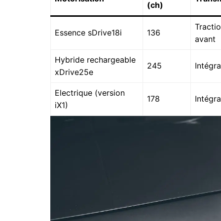
(ch)
Tracti
Essence sDrive18i
136
avant
Hybride rechargeable
245
Intégra
xDrive25e
Electrique (version
178
Intégra
iX1)