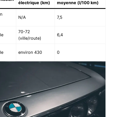
électrique (km)
moyenne (l/100 km)
on
N/A
7,5
70-72
le
6,4
(ville/route)
le
environ 430
0