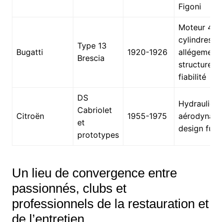
Figoni
Moteur 4
cylindres,
Type 13
Bugatti
1920-1926
allégement
Brescia
structurel,
fiabilité
DS
Hydraulique
Cabriolet
Citroën
1955-1975
aérodynami
et
design futu
prototypes
Un lieu de convergence entre
passionnés, clubs et
professionnels de la restauration et
de l’entretien