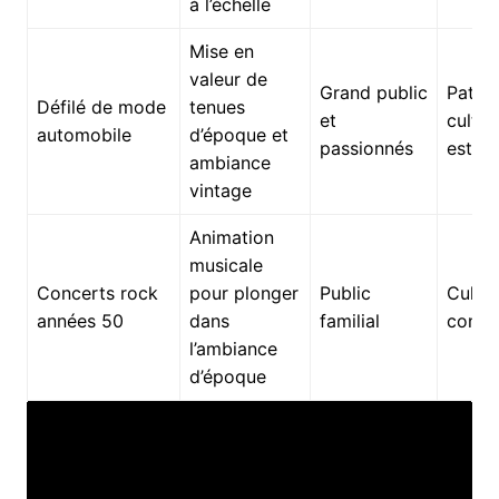
à l’échelle
Mise en
valeur de
Grand public
Patri
Défilé de mode
tenues
et
cultur
automobile
d’époque et
passionnés
esthé
ambiance
vintage
Animation
musicale
Concerts rock
pour plonger
Public
Cultur
années 50
dans
familial
conviv
l’ambiance
d’époque