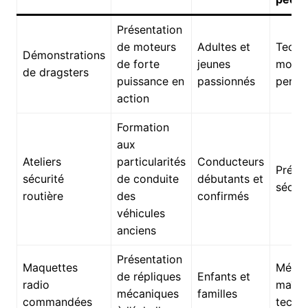
Présentation
de moteurs
Adultes et
Techn
Démonstrations
de forte
jeunes
moteu
de dragsters
puissance en
passionnés
perfo
action
Formation
aux
Ateliers
particularités
Conducteurs
Préven
sécurité
de conduite
débutants et
sécuri
routière
des
confirmés
véhicules
anciens
Présentation
Maquettes
Mécan
de répliques
Enfants et
radio
maîtri
mécaniques
familles
commandées
techn