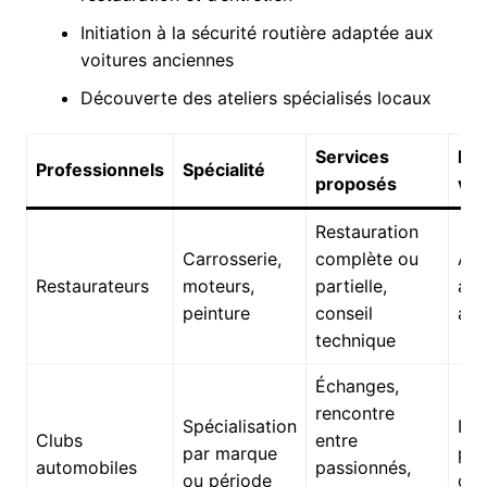
Initiation à la sécurité routière adaptée aux
voitures anciennes
Découverte des ateliers spécialisés locaux
Services
Int
Professionnels
Spécialité
proposés
vis
Restauration
Carrosserie,
complète ou
App
Restaurateurs
moteurs,
partielle,
acc
peinture
conseil
ate
technique
Échanges,
rencontre
Spécialisation
Rés
Clubs
entre
par marque
par
automobiles
passionnés,
ou période
d’e