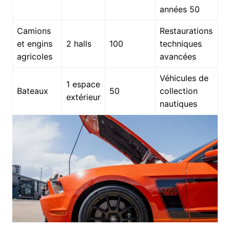
années 50
Camions
Restaurations
et engins
2 halls
100
techniques
agricoles
avancées
Véhicules de
1 espace
Bateaux
50
collection
extérieur
nautiques