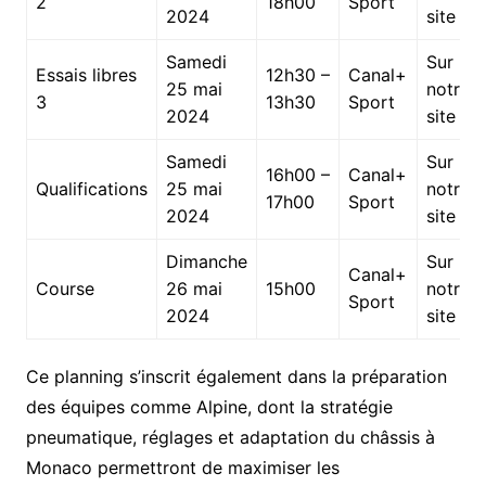
2
18h00
Sport
2024
site
Samedi
Sur
Essais libres
12h30 –
Canal+
25 mai
notre
3
13h30
Sport
2024
site
Samedi
Sur
16h00 –
Canal+
Qualifications
25 mai
notre
17h00
Sport
2024
site
Dimanche
Sur
Canal+
Course
26 mai
15h00
notre
Sport
2024
site
Ce planning s’inscrit également dans la préparation
des équipes comme Alpine, dont la stratégie
pneumatique, réglages et adaptation du châssis à
Monaco permettront de maximiser les