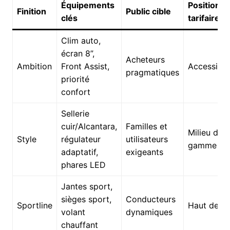
Équipements
Positionn
Finition
Public cible
clés
tarifaire
Clim auto,
écran 8”,
Acheteurs
Ambition
Front Assist,
Accessible
pragmatiques
priorité
confort
Sellerie
cuir/Alcantara,
Familles et
Milieu de
Style
régulateur
utilisateurs
gamme
adaptatif,
exigeants
phares LED
Jantes sport,
sièges sport,
Conducteurs
Sportline
Haut de 
volant
dynamiques
chauffant