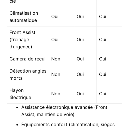
clé
Climatisation
Oui
Oui
Oui
automatique
Front Assist
(freinage
Oui
Oui
Oui
d’urgence)
Caméra de recul
Non
Oui
Oui
Détection angles
Non
Oui
Oui
morts
Hayon
Non
Oui
Oui
électrique
Assistance électronique avancée (Front
Assist, maintien de voie)
Équipements confort (climatisation, sièges