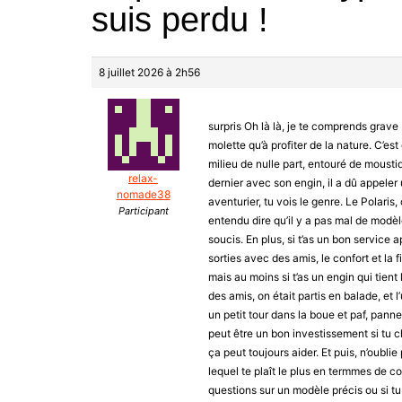
suis perdu !
8 juillet 2026 à 2h56
surpris Oh là là, je te comprends grav
molette qu’à profiter de la nature. C’es
milieu de nulle part, entouré de moust
relax-
dernier avec son engin, il a dû appeler
nomade38
aventurier, tu vois le genre. Le Polaris, 
Participant
entendu dire qu’il y a pas mal de modèle
soucis. En plus, si t’as un bon service a
sorties avec des amis, le confort et la fi
mais au moins si t’as un engin qui tient 
des amis, on était partis en balade, et l
un petit tour dans la boue et paf, panne
peut être un bon investissement si tu c
ça peut toujours aider. Et puis, n’oubli
lequel te plaît le plus en termmes de co
questions sur un modèle précis ou si tu