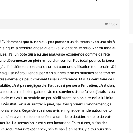
#99982
e ! Évidemment que tu ne veux pas passer plus de temps avec une clé à
t clair que la dernière chose que tu veux, c’est de te retrouver en rade au
iques. J’ai un pote qui a eu une mauvaise expérience comme ça l’été
 une dépannesue en plein milieu d’un sentier. Pas idéal pour se la jouer
çà a l’air d’être un bon choix, surtout pour une utilisation tout terrain. J’ai
s qui se débrouillent super bien sur des terrains difficiles sans trop de
près-vente, çà peut vraiment faire la différence. Et si tu veux faire des
abilité, c’est pas négligeable. Faut aussi penser à l’entretien, c’est clair,
la route, ça limite les galères. Je me souviens d’une fois ou j’étais avec
’un d’eux avait un modèle un peu vieillissant, bah on a réussi à lui faire
 ! Résultat : on a dû rentrer à pied, pas très glorieux Franchement, ça
hoisis le bon. Regarde aussi des avis en ligne, demande autour de toi,
e pas d’essayer plusieurs modèles avant de te décider, histoire de voir
nduite. La sensasion, c’est super important. En tout cas, si t’as des
 veux du retour d’expérience, hésite pas à en parler, y a toujours des