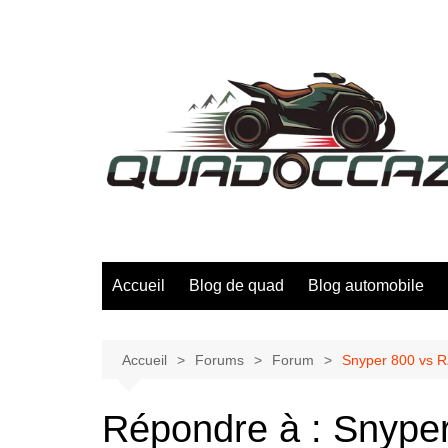
Aller
au
contenu
Accueil
Blog de quad
Blog automobile
Accueil
Forums
Forum
Snyper 800 vs RZ
Répondre à : Snyper