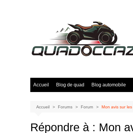
Aller
au
contenu
Accueil
Blog de quad
Blog automobile
Accueil
Forums
Forum
Mon avis sur les
Répondre à : Mon avi