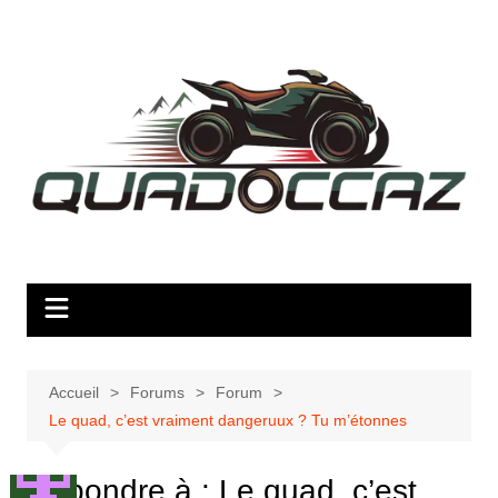
Aller
au
contenu
Accueil
Forums
Forum
Le quad, c’est vraiment dangeruux ? Tu m’étonnes
Répondre à : Le quad, c’est