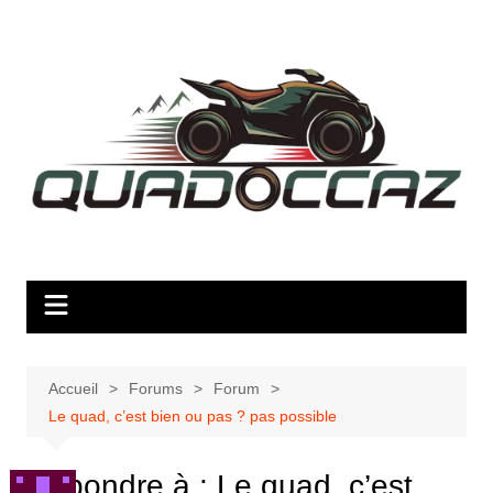
Aller
au
contenu
Accueil
Forums
Forum
Le quad, c’est bien ou pas ? pas possible
Répondre à : Le quad, c’est