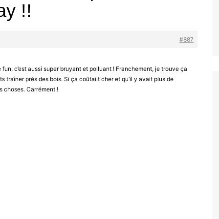
y !!
#887
te fun, c’est aussi super bruyant et polluant ! Franchement, je trouve ça
 traîner près des bois. Si ça coûtaiit cher et qu’il y avait plus de
es choses. Carrément !